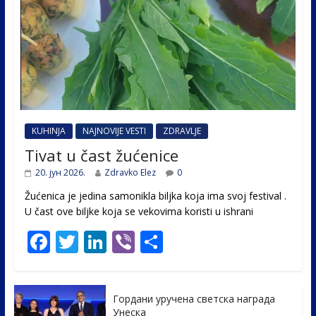
KUHINJA
NAJNOVIJE VESTI
ZDRAVLJE
Tivat u čast žućenice
20. јун 2026.
Zdravko Elez
0
Žućenica je jedina samonikla biljka koja ima svoj festival .
U čast ovе biljke koja se vekovima koristi u ishrani
F
T
Li
Vi
S
ac
w
n
b
h
e
itt
k
er
ar
Гордани уручена светска награда
b
er
e
e
Унеска