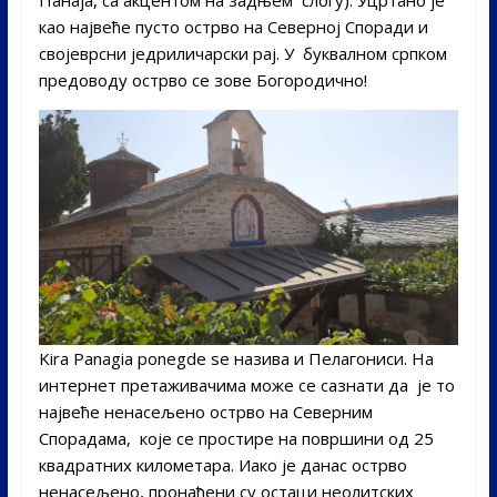
као највеће пусто острво на Северној Споради и
својеврсни једриличарски рај. У буквалном српком
предоводу острво се зове Богородично!
Kira Panagia ponegde se назива и Пелагониси. На
интернет претаживачима може се сазнати да је то
највеће ненасељено острво на Северним
Спорадама, које се простире на површини од 25
квадратних километара. Иако је данас острво
ненасељено, пронађени су остаци неолитских