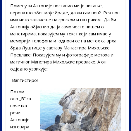
Поменути Антоније поставио ми је питање,
вероватно због моје браде, да ли сам поп? Реч поп
има исто заначење на српском и на грчком. Да би
Антонију објаснио да ја само често пишем о
манстирима, показујем му текст који сам имао у
меморији телефона и односи се на метох са врха
брда Луштице у саставу Манастира Михољске
Превлаке! Показујем му и фотографије метоха и
матичног Манстира Михољске превлаке. А он
одједно узвикује:
-Ваптистиро!
Потом
оно „В“ са
почетка
речи
Антоније
изговара