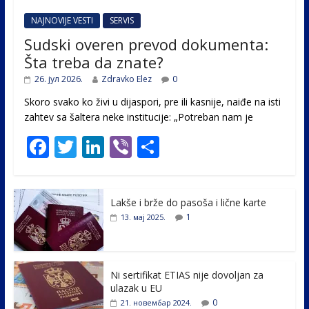
NAJNOVIJE VESTI
SERVIS
Sudski overen prevod dokumenta:
Šta treba da znate?
26. јул 2026.
Zdravko Elez
0
Skoro svako ko živi u dijaspori, pre ili kasnije, naiđe na isti
zahtev sa šaltera neke institucije: „Potreban nam je
F
T
Li
Vi
S
ac
w
n
b
h
e
itt
k
er
ar
Lakše i brže do pasoša i lične karte
b
er
e
e
1
13. мај 2025.
o
dI
o
n
k
Ni sertifikat ETIAS nije dovoljan za
ulazak u EU
0
21. новембар 2024.