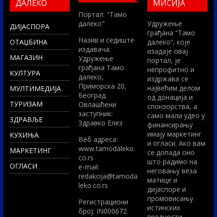
ДАЛЕКО
МИСИЈА
Портал: "Тамо
далеко"
Удружење
ДИЈАСПОРА
грађана “Тамо
Назив и седиште
ОТАЏБИНА
далеко”, које
издавача:
изадаје овај
МАГАЗИН
Удружење
портал, је
грађана Тамо
непрофитно и
КУЛТУРА
далеко,
издржава се
Приморска 20,
највећим делом
МУЛТИМЕДИЈА
Београд
од донација и
ТУРИЗАМ
Овлашћени
спонзорства, а
заступник:
само мали удео у
ЗДРАВЉЕ
Здравко Елез
финансирању
имају маркетинг
КУХИЊА
Вeб адреса:
и огласи. Ако вам
www.tamodaleko.
МАРКЕТИНГ
се допада оно
co.rs
што радимо на
ОГЛАСИ
e-mail:
неговању веза
redakcija@tamoda
матице и
leko.co.rs
дијаспоре и
промовисању
Регистрациони
истинских
број: IN000672
вредности