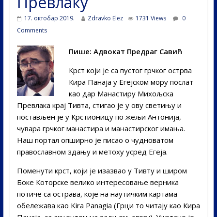
Превлаку
17. октобар 2019.
Zdravko Elez
1731 Views
0
Comments
Пише: Aдвокат Предраг Савић
Крст који је са пустог грчког острва
Кира Панаја у Егејском мору послат
као дар Манастиру Михољска
Превлака крај Тивта, стигао је у ову светињу и
постављен је у Крстионицу по жељи Антонија,
чувара грчког манастира и манастирског имања.
Наш портал опширно је писао о чудноватом
православном здању и метоху усред Егеја.
Поменути крст, који је изазвао у Тивту и широм
Боке Которске велико интересовање верника
потиче са острава, које на наутичким картама
обележава као Kira Panagia (Грци то читају као Кира
Панаја, са акцентом на задњем слогу). Уцртано је