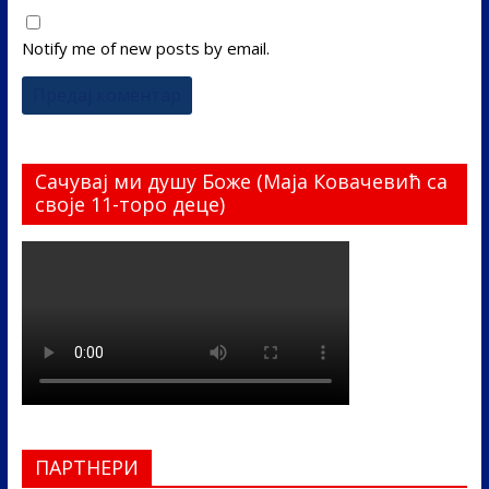
Notify me of new posts by email.
Сачувај ми душу Боже (Маја Ковачевић са
своје 11-торо деце)
ПАРТНЕРИ