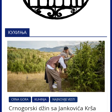
КУХИЊА
CRNA GORA
KUHINJA
NAJNOVIJE VESTI
Crnogorski džin sa Jankovića Krša