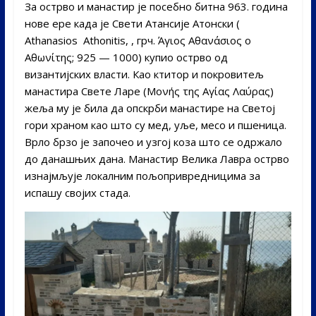
За острво и манастир је посебно битна 963. година
нове ере када је Свети Атансије Атонски (
Athanasios Athonitis, , грч. Άγιος Αθανάσιος ο
Αθωνίτης; 925 — 1000) купио острво од
византијских власти. Као ктитор и покровитељ
манастира Свете Ларе (Μονής της Αγίας Λαύρας)
жеља му је била да опскрби манастире на Светој
гори храном као што су мед, уље, месо и пшеница.
Врло брзо је започео и узгој коза што се одржало
до данашњих дана. Манастир Велика Лавра острво
изнајмљује локалним пољопривредницима за
испашу својих стада.