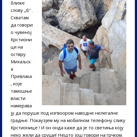
ближе
слову „Б“ .
Схватам
да говори
о чувеној
Крстиони
ци на
оствру
Михаљск
а
Превлака
, које
тамошње
власти
намерава
ју да поруше под изгвоором наводне нелегалне
градње. Покаузјем му на мобилном телефону слику
Крстионице ! И он онда каже да је то светиња коју
неко жели да сруши! Нешто још говори на грчком.