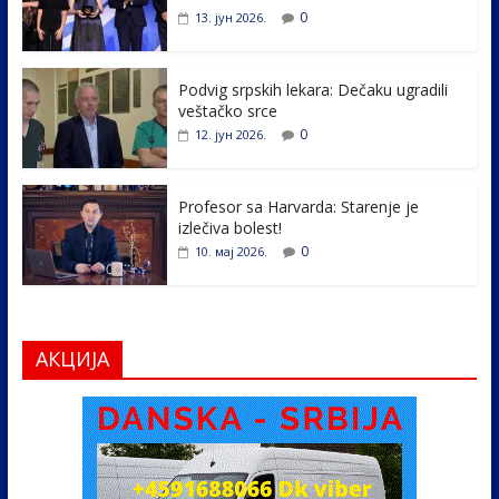
o
dI
0
13. јун 2026.
o
n
k
Podvig srpskih lekara: Dečaku ugradili
veštačko srce
0
12. јун 2026.
Profesor sa Harvarda: Starenje je
izlečiva bolest!
0
10. мај 2026.
АКЦИЈА