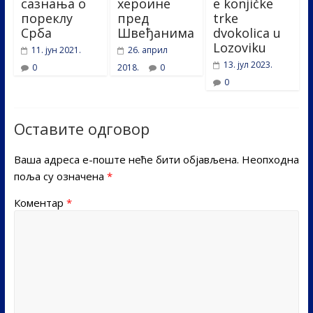
сазнања о
хероине
e konjičke
пореклу
пред
trke
Срба
Швеђанима
dvokolica u
Lozoviku
11. јун 2021.
26. април
13. јул 2023.
0
2018.
0
0
Оставите одговор
Ваша адреса е-поште неће бити објављена.
Неопходна
поља су означена
*
Коментар
*