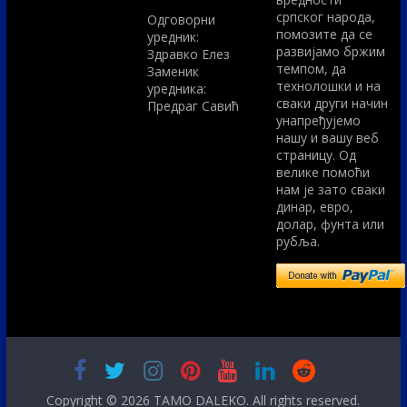
српског народа,
Одговорни
помозите да се
уредник:
развијамо бржим
Здравко Елез
темпом, да
Заменик
технолошки и на
уредника:
сваки други начин
Предраг Савић
унапређујемо
нашу и вашу веб
страницу. Од
велике помоћи
нам је зато сваки
динар, евро,
долар, фунта или
рубља.
Copyright © 2026
TAMO DALEKO
. All rights reserved.