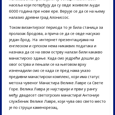
насеља који потврђују да су овде жоивели људи
6000 година пре нове ере. Верује се да се на њему
налазио древни град Алониссос.
Током византијског периода то је била станица за
пролазак бродова, а прича се да се овде насукао
један брод.. На интернет презентацијама на
енглеском и српском нема никаквих података и
назнака да се на овом острву налази били какакво
манастирско здање. Када смо једрећи дошли до
овог острва и пењали се ка његовом врху
изненадили смо се када се пред нама указо
предивни манастирски комплекс, који има статус
метоха чувеног Манастира Велике Лавре са Свете
Горе. Велика Лавра је најстарији и први у рангу
међу двадесет светогрских манастира! Антоније
службеник Велике Лавре, који чува ово свето место
је по струци каменорезац.