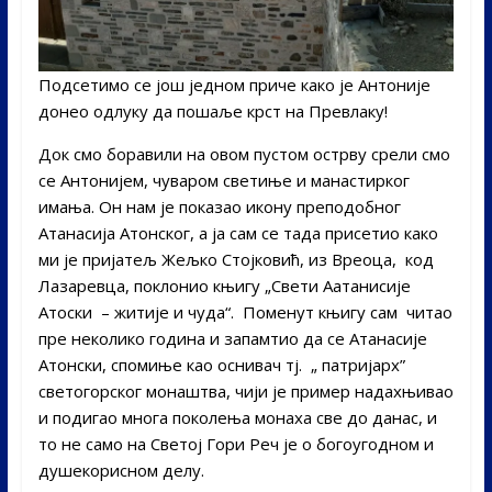
Подсетимо се још једном приче како је Антоније
донео одлуку да пошаље крст на Превлаку!
Док смо боравили на овом пустом острву срели смо
се Антонијем, чуваром светиње и манастирког
имања. Он нам је показао икону преподобног
Атанасија Атонског, а ја сам се тада присетио како
ми је пријатељ Жељко Стојковић, из Вреоца, код
Лазаревца, поклонио књигу „Свети Аатанисије
Атоски – житије и чуда“. Поменут књигу сам читао
пре неколико година и запамтио да се Атанасије
Атонски, спомиње као оснивач тј. „ патријарх”
светогорског монаштва, чији је пример надахњивао
и подигао многа поколења монаха све до данас, и
то не само на Светој Гори Реч је о богоугодном и
душекорисном делу.