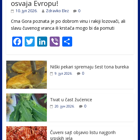
osvaja Evropu!
10. јул 2026.
Zdravko Elez
0
Crna Gora poznata je po dobrom vinu i rakiji lozovači, ali
slavu čuvenog vranca ili krstača mogo bi da pomuti
F
T
Li
Vi
S
ac
w
n
b
h
e
itt
k
er
ar
Niški pekari spremaju šest tona bureka
b
er
e
e
0
9. јул 2026.
o
dI
o
n
k
Tivat u čast žućenice
0
20. јун 2026.
Čuveni sajt objavio listu najgorih
srpskih jela