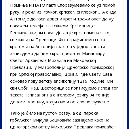
Помиње и НАТО пакт! Споразумевамо се уз помоћ
руку, и речи из грчког, српског, енглеског… А онда
Антоније доноси дрвени крст и тражи опет да му
покажем телефон са сликом Крстионице.
Гестикулацијом показује да је крст намењен тој
светињи на Превлаци. Фотографишемо се са
крстом и на Антонијев захтев у једној свесци
записујемо да ћемо крст предати Манастиру
Светог Архангела Михаила на Михољској
Превлаци, у Митрополији Црногрско-приморској
при Српској православној цркви, где Свети Сава
основао прву зетску епсикопију 1219. године. Ми
сви Срби, наш шесторица се поптисујемо испод тог
текста написаног на енгелском језику. Антоније
доноси мастику, козји сир и остало послужење …
Тако је било на пустом оству, а од пароха
грбаљског Мијајла Бацковића сазнајемо како на
црногорском оству Михољска Превлака прихваћен