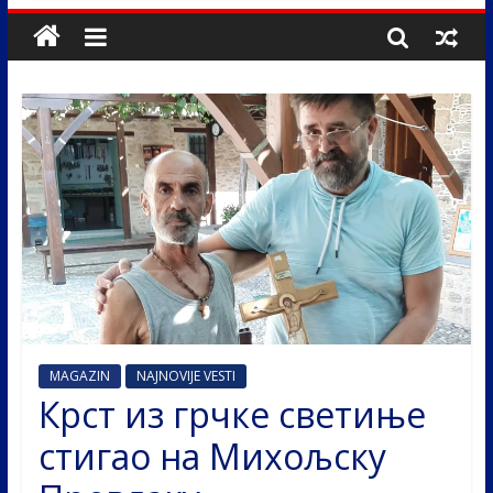
MAGAZIN
NAJNOVIJE VESTI
Крст из грчке светиње
стигао на Михољску