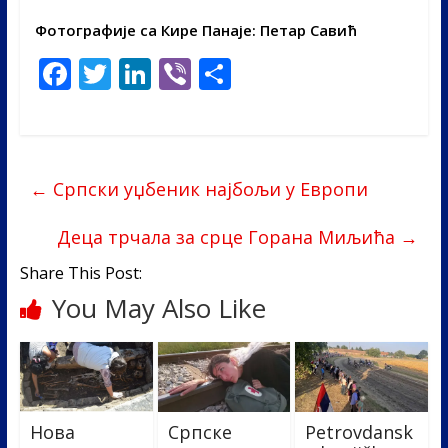
Фотографије са Кире Панаје: Петар Савић
F
T
Li
Vi
S
ac
w
n
b
h
e
itt
k
er
ar
b
er
e
e
←
Српски уџбеник најбољи у Европи
o
dI
o
n
Деца трчала за срце Горана Миљића
→
k
Share This Post:
You May Also Like
Нова
Српске
Petrovdansk