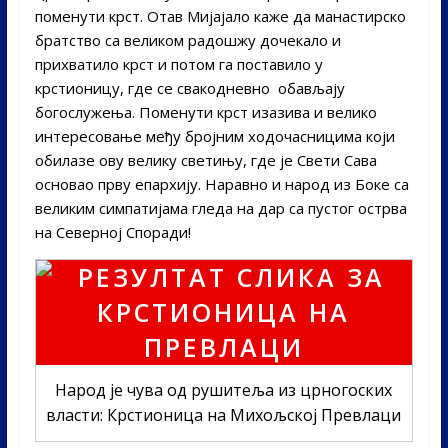
поменути крст. Отав Мијајало каже да манастирско
братство са великом радошжу дочекало и
прихватило крст и потом га поставило у
крстионицу, где се свакодневно обављају
богослужења. Поменути крст изазива и велико
интересовање међу бројним ходочасницима који
обилазе ову велику светињу, где је Свети Сава
основао прву епархију. Наравно и народ из Боке са
великим симпатијама гледа на дар са пустог острва
на Северној Споради!
Народ је чува од рушитеља из црногоских
власти: Крстионица на Михољској Превлаци