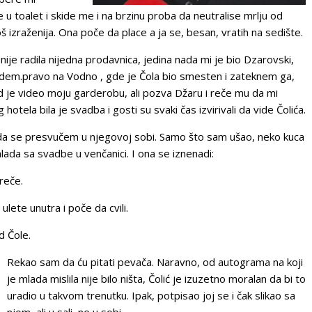
 u toalet i skide me i na brzinu proba da neutralise mrlju od
oš izraženija. Ona poče da place a ja se, besan, vratih na sedište.
nije radila nijedna prodavnica, jedina nada mi je bio Dzarovski,
odem.pravo na Vodno , gde je Čola bio smesten i zateknem ga,
 je video moju garderobu, ali pozva Džaru i reče mu da mi
tela bila je svadba i gosti su svaki čas izvirivali da vide Čolića.
 da se presvučem u njegovoj sobi. Samo što sam ušao, neko kuca
mlada sa svadbe u venčanici. I ona se iznenadi:
reče.
lete unutra i poče da cvili.
 Čole.
Rekao sam da ću pitati pevača. Naravno, od autograma na koji
je mlada mislila nije bilo ništa, Čolić je izuzetno moralan da bi to
uradio u takvom trenutku. Ipak, potpisao joj se i čak slikao sa
njom, ali u sali, ne u sobi.