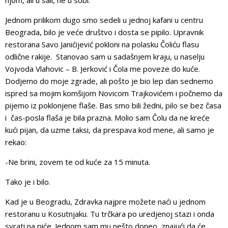
Jednom prilikom dugo smo sedeli u jednoj kafani u centru
Beograda, bilo je veće društvo i dosta se pipilo. Upravnik
restorana Savo Janićijević pokloni na polasku Čoliću flasu
odlične rakije. Stanovao sam u sadašnjem kraju, u naselju
Vojvoda Vlahovic – B. Jerković i Čola me poveze do kuće.
Dodjemo do moje zgrade, ali pošto je bio lep dan sednemo
ispred sa mojim komšijom Novicom Trajkovićem i počnemo da
pijemo iz poklonjene flaše. Bas smo bili žedni, pilo se bez časa
i čas-posla flaša je bila prazna. Molio sam Čolu da ne kreće
kući pijan, da uzme taksi, da prespava kod mene, ali samo je
rekao:
-Ne brini, zovem te od kuće za 15 minuta.
Tako je i bilo.
Kad je u Beogradu, Zdravka najpre možete naći u jednom
restoranu u Kosutnjaku. Tu trčkara po uredjenoj stazi i onda
svrati na piće. Jednom sam mu nešto doneo, znajući da će