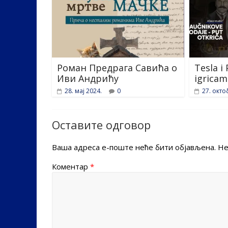
Роман Предрага Савића о
Tesla i
Иви Андрићу
igricam
28. мај 2024.
0
27. окто
Оставите одговор
Ваша адреса е-поште неће бити објављена.
Не
Коментар
*