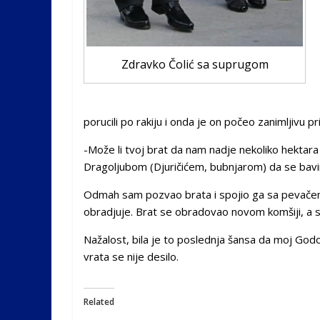
Zdravko Čolić sa suprugom
porucili po rakiju i onda je on počeo zanimljivu pri
-Može li tvoj brat da nam nadje nekoliko hektara 
Dragoljubom (Djuričićem, bubnjarom) da se bav
Odmah sam pozvao brata i spojio ga sa pevačem.
obradjuje. Brat se obradovao novom komšiji, a sa n
Nažalost, bila je to poslednja šansa da moj Godo
vrata se nije desilo.
Related