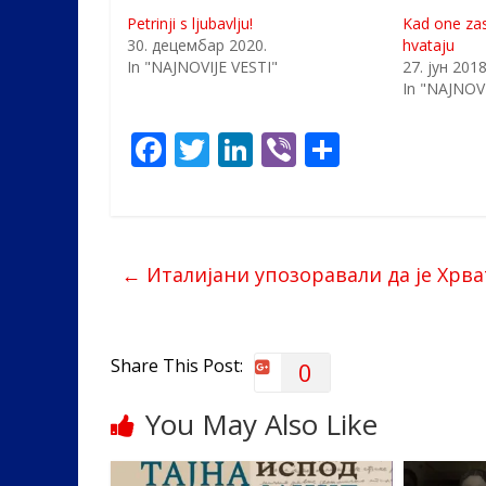
Petrinji s ljubavlju!
Kad one zas
30. децембар 2020.
hvataju
In "NAJNOVIJE VESTI"
27. јун 2018
In "NAJNOVI
F
T
Li
Vi
S
ac
w
n
b
h
e
itt
k
er
ar
b
er
e
e
←
Италијани упозоравали да је Хрва
o
dI
o
n
k
Share This Post:
0
You May Also Like