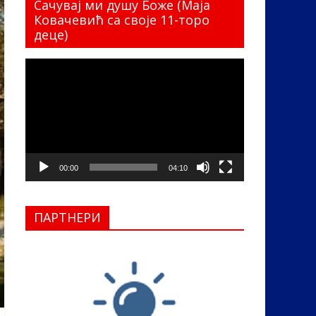
Сачувај ми душу Боже (Маја
Ковачевић са своје 11-торо
деце)
Прегледач
видео
записа
00:00
04:10
ПАРТНЕРИ