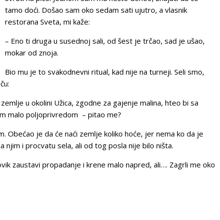
tamo doći. Došao sam oko sedam sati ujutro, a vlasnik
restorana Sveta, mi kaže:
– Eno ti druga u susednoj sali, od šest je trčao, sad je ušao,
mokar od znoja.
Bio mu je to svakodnevni ritual, kad nije na turneji. Seli smo,
ču:
zemlje u okolini Užica, zgodne za gajenje malina, hteo bi sa
im malo poljoprivredom – pitao me?
 Obećao je da će naći zemlje koliko hoće, jer nema ko da je
jim i procvatu sela, ali od tog posla nije bilo ništa.
vik zaustavi propadanje i krene malo napred, ali…. Zagrli me oko