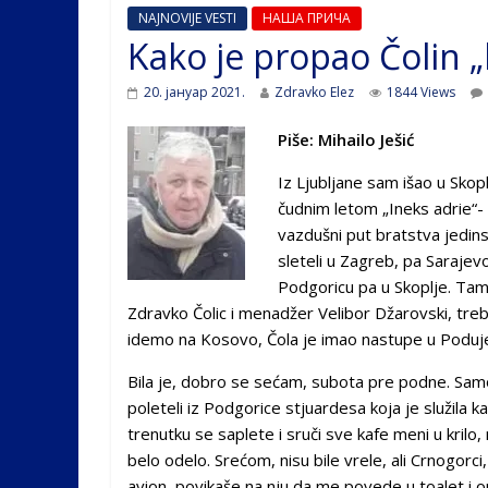
NAJNOVIJE VESTI
НАША ПРИЧА
Kako je propao Čolin 
20. јануар 2021.
Zdravko Elez
1844 Views
Piše: Mihailo Ješić
Iz Ljubljane sam išao u Skop
čudnim letom „Ineks adrie“- 
vazdušni put bratstva jedi
sleteli u Zagreb, pa Sarajev
Podgoricu pa u Skoplje. Tam
Zdravko Čolic i menadžer Velibor Džarovski, treb
idemo na Kosovo, Čola je imao nastupe u Podujevu
Bila je, dobro se sećam, subota pre podne. Sa
poleteli iz Podgorice stjuardesa koja je služila k
trenutku se saplete i sruči sve kafe meni u krilo
belo odelo. Srećom, nisu bile vrele, ali Crnogorci, 
avion, povikaše na nju da me povede u toalet i 