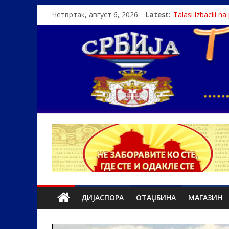
Четвртак, август 6, 2026
Latest:
Talasi izbacili n
Srbin zaspao na
Politika i seks g
U Srbiji pola mi
Monasi spasili de
ДИЈАСПОРА
ОТАЏБИНА
МАГАЗИН