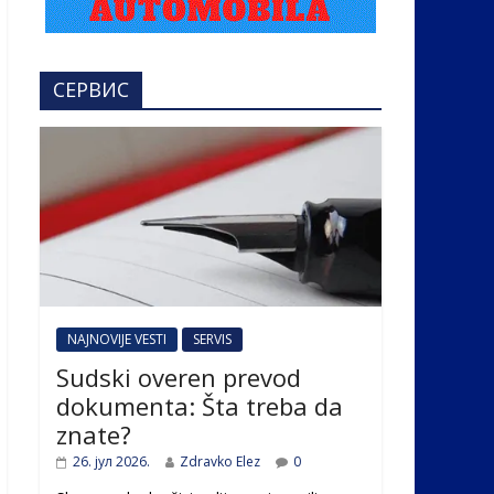
СЕРВИС
NAJNOVIJE VESTI
SERVIS
Sudski overen prevod
dokumenta: Šta treba da
znate?
26. јул 2026.
Zdravko Elez
0