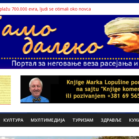
a plažu 700.000 evra, ljudi se otimali oko novca
 Dunavu, reka ga odnela u Rumuniju
lavne teme srpskih medija
liona migranata, 100 000 stranaca se zaposlilo
te sa litice visoke 15 metara
КУЛТУРА
МУЛТИМЕДИЈА
ТУРИЗАМ
ЗДРАВЉЕ
КУХ