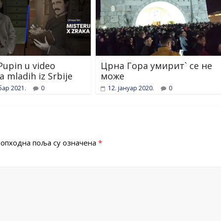
 Pupin u video
Црна Гора умирит` се не
a mladih iz Srbije
може
бар 2021.
0
12. јануар 2020.
0
опходна поља су означена
*