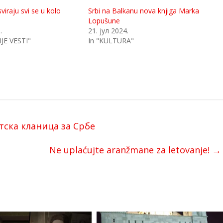
viraju svi se u kolo
Srbi na Balkanu nova knjiga Marka
Lopušune
.
21. јул 2024.
JE VESTI"
In "KULTURA"
тска кланица за Србе
Ne uplaćujte aranžmane za letovanje!
→