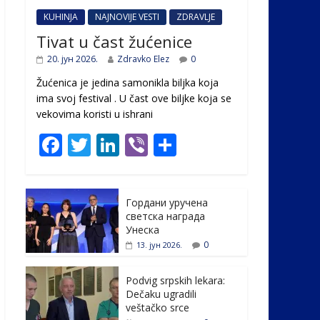
KUHINJA
NAJNOVIJE VESTI
ZDRAVLJE
Tivat u čast žućenice
20. јун 2026.
Zdravko Elez
0
Žućenica je jedina samonikla biljka koja
ima svoj festival . U čast ovе biljke koja se
vekovima koristi u ishrani
F
T
Li
Vi
S
ac
w
n
b
h
e
itt
k
er
ar
Гордани уручена
b
er
e
e
светска награда
o
dI
Унеска
0
13. јун 2026.
o
n
k
Podvig srpskih lekara:
Dečaku ugradili
veštačko srce