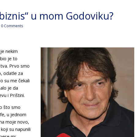
„biznis“ u mom Godoviku?
0 Comments
lje nekim
bio je to
nstva. Prvo smo
o, odatle za
o su me čekali
alo je da
 i Prištini.
mo što smo
afe, u jednom
, na moje novo,
koji su napunili
opere mi