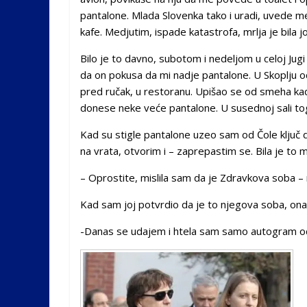
pantalone. Mlada Slovenka tako i uradi, uvede me
kafe. Medjutim, ispade katastrofa, mrlja je bila j
Bilo je to davno, subotom i nedeljom u celoj Jugi 
da on pokusa da mi nadje pantalone. U Skoplju 
pred ručak, u restoranu. Upišao se od smeha kad
donese neke veće pantalone. U susednoj sali tog ho
Kad su stigle pantalone uzeo sam od Čole ključ
na vrata, otvorim i – zaprepastim se. Bila je to 
– Oprostite, mislila sam da je Zdravkova soba – 
Kad sam joj potvrdio da je to njegova soba, ona u
-Danas se udajem i htela sam samo autogram od