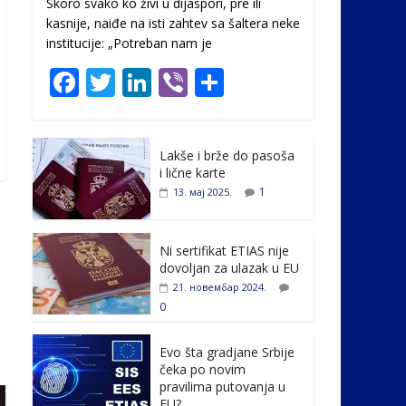
Skoro svako ko živi u dijaspori, pre ili
kasnije, naiđe na isti zahtev sa šaltera neke
institucije: „Potreban nam je
F
T
Li
Vi
S
ac
w
n
b
h
e
itt
k
er
ar
Lakše i brže do pasoša
b
er
e
e
i lične karte
o
dI
1
13. мај 2025.
o
n
k
Ni sertifikat ETIAS nije
dovoljan za ulazak u EU
21. новембар 2024.
0
Evo šta gradjane Srbije
čeka po novim
pravilima putovanja u
EU?