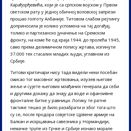
Карађорђевића, који је са српском војском у Првом
светском рату у једној обичној воловској запрези
прошао голготу Албаније. Титовом слабом рејтингу
доприносила је колико успомена на тај догађај,
толико и партизанско јуначење на Сремском
фронту, на коме ће од краја 1944. до пролећа 1945,
само према делимичном попису жртава, изгинути
37.000 тек стасалих младих људи, углавном из
Србије.
Титови критичари нису тада видели неки посебан
смисао тог масовног жртвовања, изузев његове
жеље и сујете његових млађаних генерала да себи
и другима докажу да знају да воде и офанзивне
фронталне битке у равници. Логику те ратне
тактике тешко је било разабрати и због тога што
су се, после продора совјетске Црвене армије на
Балкан и искрцавања савезника у Нормандији,
немачке трупе из Грчке и Србије ионако морале