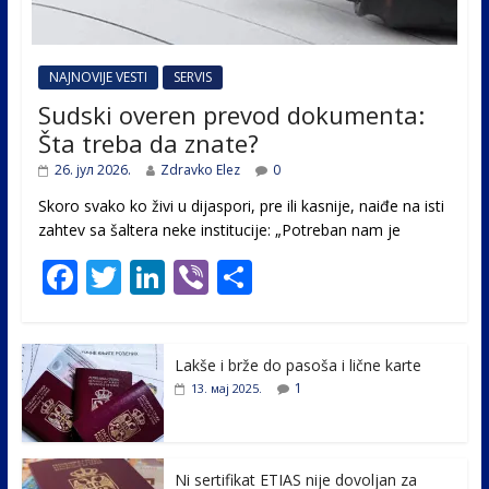
NAJNOVIJE VESTI
SERVIS
Sudski overen prevod dokumenta:
Šta treba da znate?
26. јул 2026.
Zdravko Elez
0
Skoro svako ko živi u dijaspori, pre ili kasnije, naiđe na isti
zahtev sa šaltera neke institucije: „Potreban nam je
F
T
Li
Vi
S
ac
w
n
b
h
e
itt
k
er
ar
Lakše i brže do pasoša i lične karte
b
er
e
e
1
13. мај 2025.
o
dI
o
n
k
Ni sertifikat ETIAS nije dovoljan za