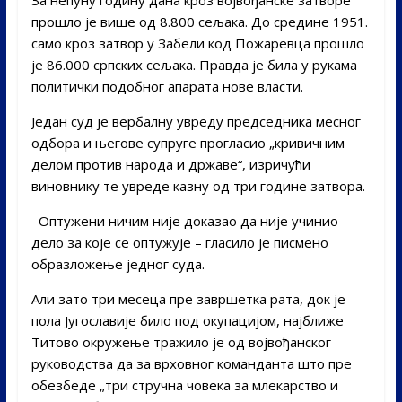
прошло је више од 8.800 сељака. До средине 1951.
само кроз затвор у Забели код Пожаревца прошло
је 86.000 српских сељака. Правда је била у рукама
политички подобног апарата нове власти.
Један суд је вербалну увреду председника месног
одбора и његове супруге прогласио „кривичним
делом против народа и државе“, изричући
виновнику те увреде казну од три године затвора.
–Оптужени ничим није доказао да није учинио
дело за које се оптужује – гласило је писмено
образложење једног суда.
Али зато три месеца пре завршетка рата, док је
пола Југославије било под окупацијом, најближе
Титово окружење тражило је од војвођанског
руководства да за врховног команданта што пре
обезбеде „три стручна човека за млекарство и