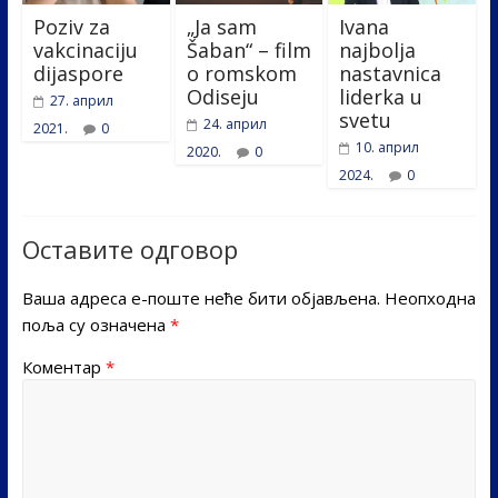
Poziv za
„Ja sam
Ivana
vakcinaciju
Šaban“ – film
najbolja
dijaspore
o romskom
nastavnica
Odiseju
liderka u
27. април
svetu
24. април
2021.
0
10. април
2020.
0
2024.
0
Оставите одговор
Ваша адреса е-поште неће бити објављена.
Неопходна
поља су означена
*
Коментар
*