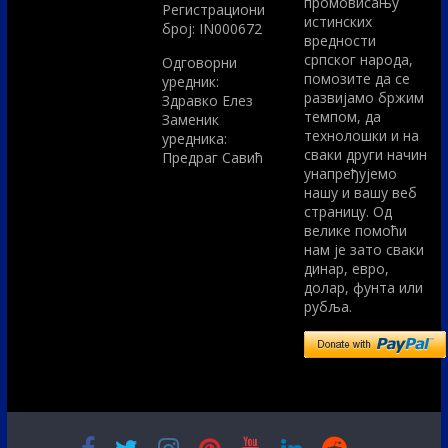
промовисању
Регистрациони
истинских
број: IN000672
вредности
српског народа,
Одговорни
помозите да се
уредник:
развијамо бржим
Здравко Елез
темпом, да
Заменик
технолошки и на
уредника:
сваки други начин
Предраг Савић
унапређујемо
нашу и вашу веб
страницу. Од
велике помоћи
нам је зато сваки
динар, евро,
долар, фунта или
рубља.