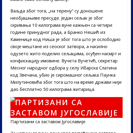
Ваљда због тога, „на терену“ су доношене
необјашњиве пресуде. Један сељак је због
скривања 10 килограма вуне кажњен са четири
године принудног рада, а Бранко Нешић из
Каменице код Ниша је због тога што је ослободио
своје мештане из сеоског затвора, а насилно
одузето жито поделио сељацима, осуђен насмрт и
конфискацију имовине. Вучета Вучетић, секретар
Месног народног одбора у селу Ибарска Слатина
код Звечана, убио је сиромашног сељака Паунка
Милутиновића због тога што на време држави није
дао бесплатно 50 килограма житарица.
Партизани са заставом Југославије
За непуну годину дана кроз војвођанске затворе