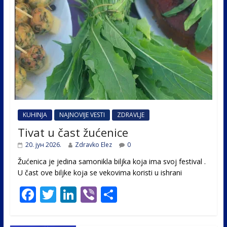
KUHINJA
NAJNOVIJE VESTI
ZDRAVLJE
Tivat u čast žućenice
20. јун 2026.
Zdravko Elez
0
Žućenica je jedina samonikla biljka koja ima svoj festival .
U čast ovе biljke koja se vekovima koristi u ishrani
F
T
Li
Vi
S
ac
w
n
b
h
e
itt
k
er
ar