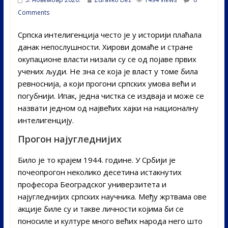
Comments
Српска интелигенција често је у историји плаћала
данак непослушности. Хирови домаће и стране
окупационе власти низали су се од појаве првих
учених људи. Не зна се која је власт у томе била
ревноснија, а који прогони српских умова већи и
погубнији. Ипак, једна чистка се издваја и може се
назвати једном од највећих хајки на националну
интелигенцију.
Прогон најугледнијих
Било је то крајем 1944. године. У Србији је
почеопрогон неколико десетина истакнутих
професора Београдског универзитета и
најугледнијих српских научника. Међу жртвама ове
акције биле су и такве личности којима би се
поносиле и културе много већих народа него што