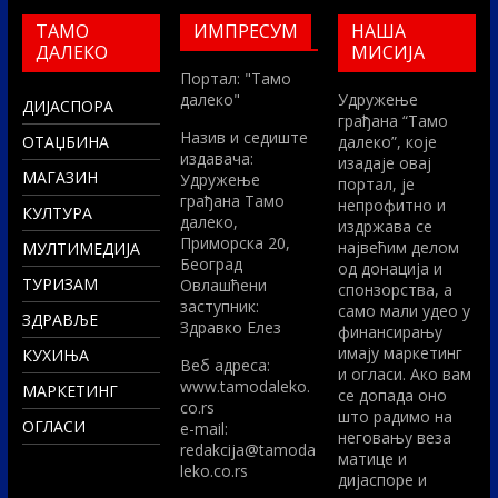
ТАМО
ИМПРЕСУМ
НАША
ДАЛЕКО
МИСИЈА
Портал: "Тамо
далеко"
Удружење
ДИЈАСПОРА
грађана “Тамо
Назив и седиште
ОТАЏБИНА
далеко”, које
издавача:
изадаје овај
МАГАЗИН
Удружење
портал, је
грађана Тамо
непрофитно и
КУЛТУРА
далеко,
издржава се
Приморска 20,
највећим делом
МУЛТИМЕДИЈА
Београд
од донација и
ТУРИЗАМ
Овлашћени
спонзорства, а
заступник:
само мали удео у
ЗДРАВЉЕ
Здравко Елез
финансирању
имају маркетинг
КУХИЊА
Вeб адреса:
и огласи. Ако вам
www.tamodaleko.
МАРКЕТИНГ
се допада оно
co.rs
што радимо на
ОГЛАСИ
e-mail:
неговању веза
redakcija@tamoda
матице и
leko.co.rs
дијаспоре и