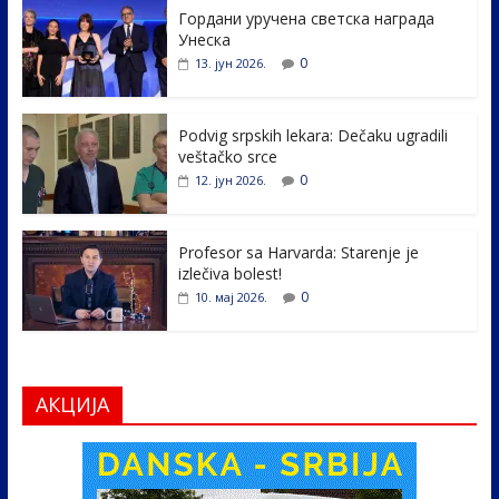
Гордани уручена светска награда
b
er
e
e
Унеска
o
dI
0
13. јун 2026.
o
n
k
Podvig srpskih lekara: Dečaku ugradili
veštačko srce
0
12. јун 2026.
Profesor sa Harvarda: Starenje je
izlečiva bolest!
0
10. мај 2026.
АКЦИЈА