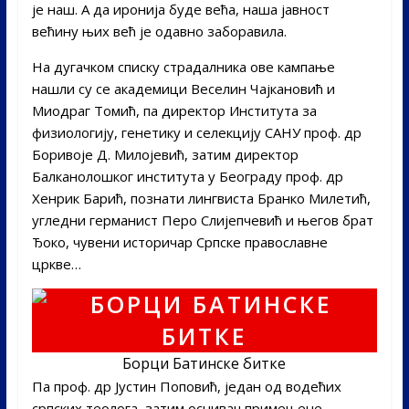
је наш. А да иронија буде већа, наша јавност
већину њих већ је одавно заборавила.
На дугачком списку страдалника ове кампање
нашли су се академици Веселин Чајкановић и
Миодраг Томић, па директор Института за
физиологију, генетику и селекцију САНУ проф. др
Боривоје Д. Милојевић, затим директор
Балканолошког института у Београду проф. др
Хенрик Барић, познати лингвиста Бранко Милетић,
угледни германист Перо Слијепчевић и његов брат
Ђоко, чувени историчар Српске православне
цркве…
Борци Батинске битке
Па проф. др Јустин Поповић, један од водећих
српских теолога, затим оснивач примењене