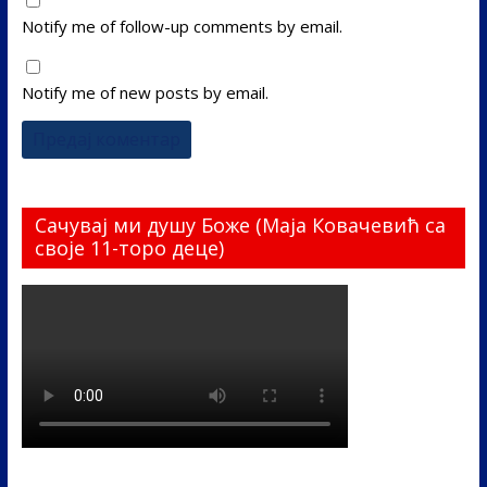
Notify me of follow-up comments by email.
Notify me of new posts by email.
Сачувај ми душу Боже (Маја Ковачевић са
своје 11-торо деце)