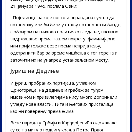
21. јануара 1945. послала Озни:
–Појединце за које постоји оправдана сумња да
потпомажу или би били у стању потпомагати банде,
с обзиром на њихово политичко гледање, пасивно
задржавање према нашем покрету, фамилијарне
или пријатељске везе према непријатељу,
одстранити бар за време чишћења с тог терена и
заточити их на унапред установљеном месту.
Јуриш на Дедиње
И јуриш пробраних партијаца, углавном
Црногораца, на Дедиње и грабеж за туђом
имовином и привилегијама нису много допринели
угледу нове власти, Тита и његових присталица,
као ни поверењу према њима.
Везе народа у Србији и Карђорђевића одржавале
су се на миту о подвигу краља Петра Првог