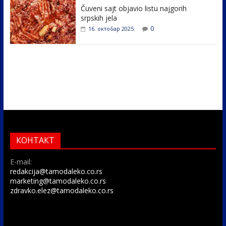
Čuveni sajt objavio listu najgorih
srpskih jela
0
16. октобар 2025.
КОНТАКТ
E-mail:
redakcija@tamodaleko.co.rs
marketing@tamodaleko.co.rs
zdravko.elez@tamodaleko.co.rs