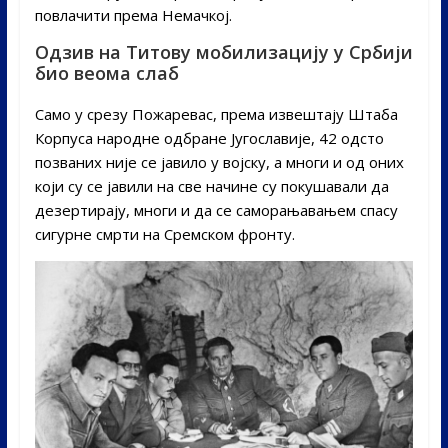
повлачити према Немачкој.
Одзив на Титову мобилизацију у Србији
био веома слаб
Само у срезу Пожареваc, према извештају Штаба
Корпуса народне одбране Југославије, 42 одсто
позваних није се јавило у војску, а многи и од оних
који су се јавили на све начине су покушавали да
дезертирају, многи и да се саморањавањем спасу
сигурне смрти на Сремском фронту.