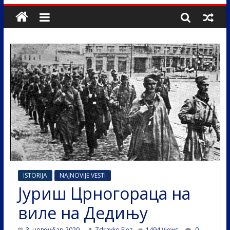
ISTORIJA
NAJNOVIJE VESTI
Јуриш Црногораца на
виле на Дедињу
3. новембар 2020.
Zdravko Elez
1494 Views
0