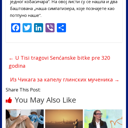
једног кобасичара“. На овој листи су се нашла и два
баштована „наша симпатизера, које познајете као
потпуно наше“.
F
T
Li
Vi
S
ac
w
n
b
h
e
itt
k
er
ar
b
er
e
e
←
U Tisi tragovi Senćanske bitke pre 320
o
dI
godina
o
n
Из Чикага за капелу глинских мученика
→
k
Share This Post:
You May Also Like