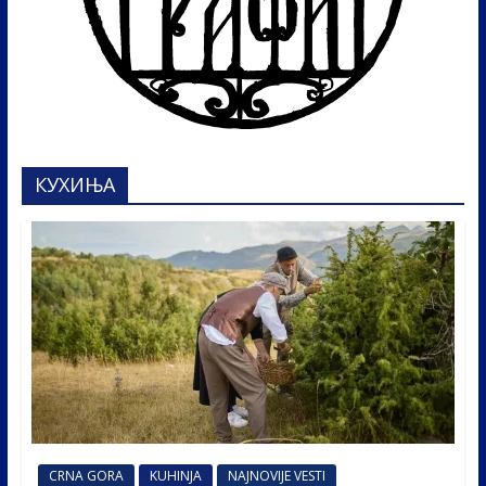
КУХИЊА
CRNA GORA
KUHINJA
NAJNOVIJE VESTI