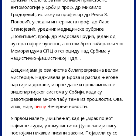
ентомологије у Србији проф. др Михаило
Градојевић, истакнути професор др Реља 3.
Поповић, угледни интерниста проф. др Лазо
Станојевић, уредник медицинске рубрике
„Политике“, проф. др Радослав Грујић, један од
аутора најпре чувеног, а потом брзо заборављеног
Меморандума СПЦ о геноциду над Србима у
нацистичко-фашистичкој НДХ…
Деценијама је ова чистка билапрекривана велом
мистерије. Надживела је Броза и распад његове
партије и државе, и прве дане и прокламовање
вишепартијског система у Србији, када су
разоткривене многе табу теме из прошлости. Ова,
ипак, није,
пишу
Вечерње новости.
У првом налету „чишћења“, кад је „мрак појео“
највише људи, у комунистичкој Југославији нису
постојали никакви писани закони. Појавили су се