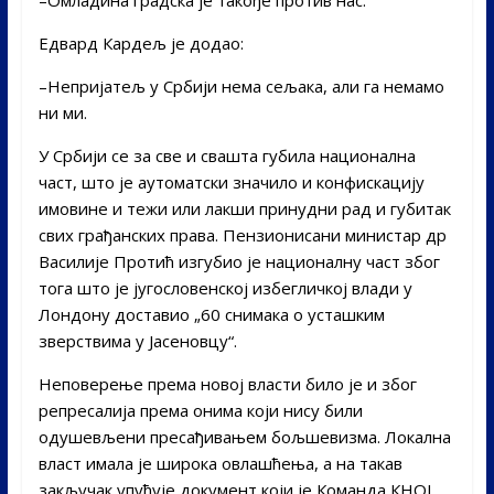
Едвард Кардељ је додао:
–Непријатељ у Србији нема сељака, али га немамо
ни ми.
У Србији се за све и свашта губила национална
част, што је аутоматски значило и конфискацију
имовине и тежи или лакши принудни рад и губитак
свих грађанских права. Пензионисани министар др
Василије Протић изгубио је националну част због
тога што је југословенској избегличкој влади у
Лондону доставио „60 снимака о усташким
зверствима у Јасеновцу“.
Неповерење према новој власти било је и због
репресалија према онима који нису били
одушевљени пресађивањем бољшевизма. Локална
власт имала је широка овлашћења, а на такав
закључак упућује документ који је Команда КНОЈ