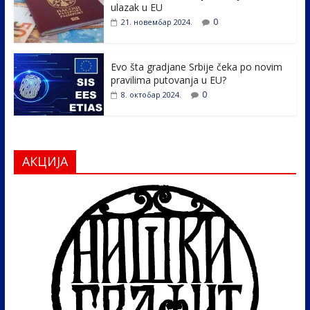
ulazak u EU
0
21. новембар 2024.
Evo šta gradjane Srbije čeka po novim
pravilima putovanja u EU?
0
8. октобар 2024.
АКЦИЈА