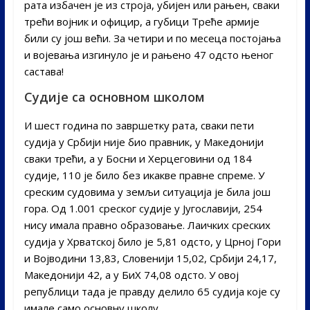
рата избачен је из строја, убијен или рањен, сваки
трећи војник и официр, а губици Треће армије
били су још већи. За четири и по месеца постојања
и војевања изгинуло је и рањено 47 одсто њеног
састава!
Судије са основном школом
И шест година по завршетку рата, сваки пети
судија у Србији није био правник, у Македонији
сваки трећи, а у Босни и Херцеговини од 184
судије, 110 је било без икакве правне спреме. У
среским судовима у земљи ситуација је била још
гора. Од 1.001 среског судије у Југославији, 254
нису имала правно образовање. Лаичких среских
судија у Хрватској било је 5,81 одсто, у Црној Гори
и Војводини 13,83, Словенији 15,02, Србији 24,17,
Македонији 42, а у БиХ 74,08 одсто. У овој
републици тада је правду делило 65 судија које су
имале само основну школу.