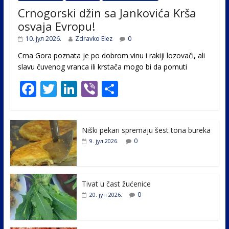
Crnogorski džin sa Jankovića Krša
osvaja Evropu!
10. јул 2026.
Zdravko Elez
0
Crna Gora poznata je po dobrom vinu i rakiji lozovači, ali
slavu čuvenog vranca ili krstača mogo bi da pomuti
F
T
Li
Vi
S
ac
w
n
b
h
e
itt
k
er
ar
Niški pekari spremaju šest tona bureka
b
er
e
e
0
9. јул 2026.
o
dI
o
n
k
Tivat u čast žućenice
0
20. јун 2026.