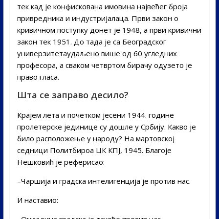
тек кад је конфискована имовина највећег броја
привредника и индустријалаца. Први закон о
кривичном поступку донет је 1948, а први кривични
закон тек 1951. До тада је са Београдског
универзитетаудаљено више од 60 угледних
професора, а сваком четвртом бирачу одузето је
право гласа.
Шта се заправо десило?
Крајем лета и почетком јесени 1944. године
пролетерске јединице су дошле у Србију. Какво је
било расположење у народу? На мартовској
седници Политбироа ЦК КПЈ, 1945. Благоје
Нешковић је реферисао:
–Чаршија и градска интелигенција је против нас.
И наставио:
–Омладина градска је такође против нас.