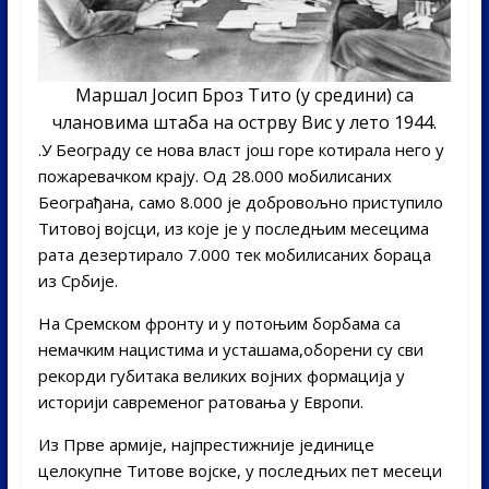
Mаршал Јосип Броз Тито (у средини) са
члановима штаба на острву Вис у лето 1944.
.У Београду се нова власт још горе котирала него у
пожаревачком крају. Од 28.000 мобилисаних
Београђана, само 8.000 је добровољно приступило
Титовој војсци, из које је у последњим месецима
рата дезертирало 7.000 тек мобилисаних бораца
из Србије.
На Сремском фронту и у потоњим борбама са
немачким нацистима и усташама,оборени су сви
рекорди губитака великих војних формација у
историји савременог ратовања у Европи.
Из Прве армије, најпрестижније јединице
целокупне Титове војске, у последњих пет месеци