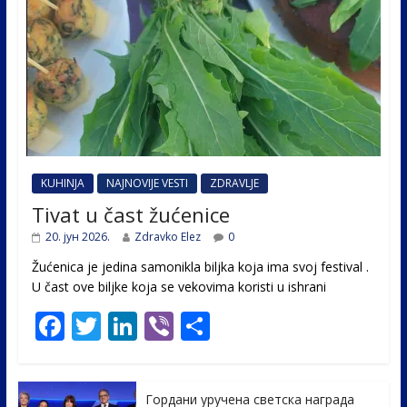
KUHINJA
NAJNOVIJE VESTI
ZDRAVLJE
Tivat u čast žućenice
20. јун 2026.
Zdravko Elez
0
Žućenica je jedina samonikla biljka koja ima svoj festival .
U čast ovе biljke koja se vekovima koristi u ishrani
F
T
Li
Vi
S
ac
w
n
b
h
e
itt
k
er
ar
Гордани уручена светска награда