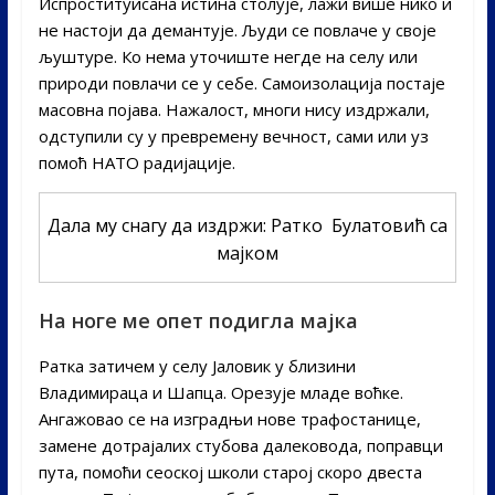
Испроституисана истина столује, лажи више нико и
не настоји да демантује. Људи се повлаче у своје
љуштуре. Ко нема уточиште негде на селу или
природи повлачи се у себе. Самоизолација постаје
масовна појава. Нажалост, многи нису издржали,
одступили су у превремену вечност, сами или уз
помоћ НАТО радијације.
Дала му снагу да издржи: Ратко Булатовић са
мајком
На ноге ме опет подигла мајка
Ратка затичем у селу Јаловик у близини
Владимираца и Шапца. Орезује младе воћке.
Ангажовао се на изградњи нове трафостанице,
замене дотрајалих стубова далековода, поправци
пута, помоћи сеоској школи старој скоро двеста