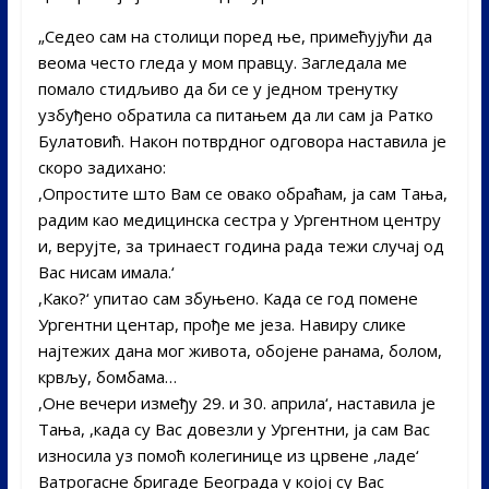
„Седео сам на столици поред ње, примећујући да
веома често гледа у мом правцу. Загледала ме
помало стидљиво да би се у једном тренутку
узбуђено обратила са питањем да ли сам ја Ратко
Булатовић. Након потврдног одговора наставила је
скоро задихано:
,Опростите што Вам се овако обраћам, ја сам Тања,
радим као медицинска сестра у Ургентном центру
и, верујте, за тринаест година рада тежи случај од
Вас нисам имала.‘
,Како?‘ упитао сам збуњено. Када се год помене
Ургентни центар, прође ме језа. Навиру слике
најтежих дана мог живота, обојене ранама, болом,
крвљу, бомбама…
,Оне вечери између 29. и 30. априла‘, наставила је
Тања, ,када су Вас довезли у Ургентни, ја сам Вас
износила уз помоћ колегинице из црвене ,ладе‘
Ватрогасне бригаде Београда у којој су Вас