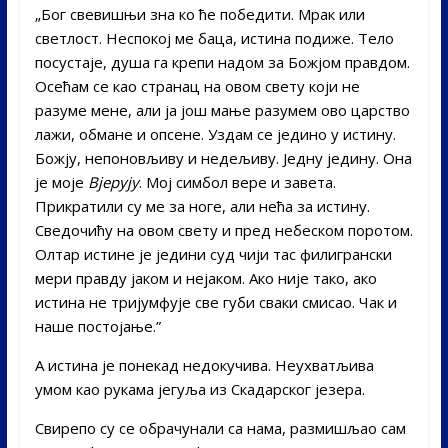
„Бог свевишњи зна ко ће победити. Мрак или
светлост. Неспокој ме баца, истина подиже. Тело
посустаје, душа га крепи надом за Божјом правдом.
Осећам се као странац на овом свету који не
разуме мене, али ја још мање разумем ово царство
лажи, обмане и опсене. Уздам се једино у истину.
Божју, непоновљиву и недељиву. Једну једину. Она
је моје
В
ј
ерују
. Мој симбол вере и завета.
Прикратили су ме за ноге, али нећа за истину.
Сведочићу на овом свету и пред небеском поротом.
Олтар истине је једини суд чији тас филигрански
мери правду јаком и нејаком. Ако није тако, ако
истина не тријумфује све губи сваки смисао. Чак и
наше постојање.”
А истина је понекад недокучива. Неухватљива
умом као рукама јегуља из Скадарског језера.
Свирепо су се обрачунали са нама, размишљао сам