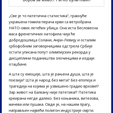
„Све је то патетична статистика”, гракнуће
ухрањена гомила перача крви са ветробрана
НАТО-ових летећих убица. Она иста бесловесна
маса френетичних натофила чија ће
добродошлица Солани, Анри-Левију и осталим
србофобним заговорницима одстрела Србије
остати уписана попут олимпијских рекорда у
дисциплини подаништва злочинцима и издаји
отаџбине.
А шта су емоције, шта је рањена душа, шта је
поезија? Шта је народ без мита? Без епопеја и
трагедија на којима је узвишено градио врхове!?
Зар живот на Балкану није патетика!? Патетика
креирана негде далеко. Без коњаника, витезова,
мачева или пушака. Овде је, на нашем прагу,
направљен највећи полигон индустрије смрти.