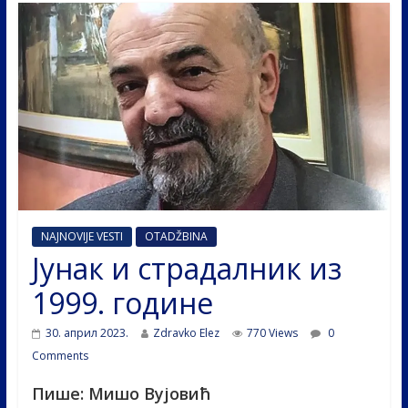
NAJNOVIJE VESTI
OTADŽBINA
Јунак и страдалник из
1999. године
30. април 2023.
Zdravko Elez
770 Views
0
Comments
Пише: Мишо Вујовић