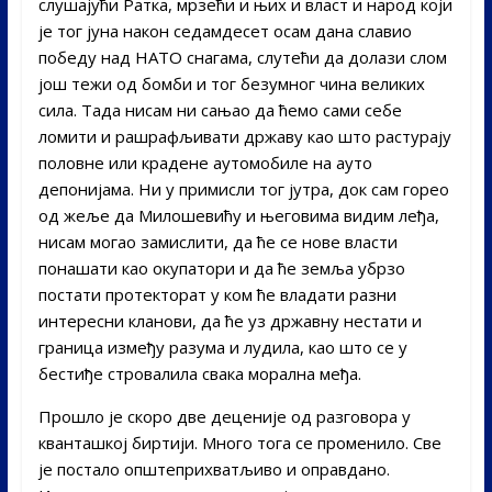
слушајући Ратка, мрзећи и њих и власт и народ који
је тог јуна након седамдесет осам дана славио
победу над НАТО снагама, слутећи да долази слом
још тежи од бомби и тог безумног чина великих
сила. Тада нисам ни сањао да ћемо сами себе
ломити и рашрафљивати државу као што растурају
половне или крадене аутомобиле на ауто
депонијама. Ни у примисли тог јутра, док сам горео
од жеље да Милошевићу и његовима видим леђа,
нисам могао замислити, да ће се нове власти
понашати као окупатори и да ће земља убрзо
постати протекторат у ком ће владати разни
интересни кланови, да ће уз државну нестати и
граница између разума и лудила, као што се у
бестиђе стровалила свака морална међа.
Прошло је скоро две деценије од разговора у
кванташкој биртији. Много тога се променило. Све
је постало општеприхватљиво и оправдано.