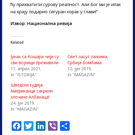
ћу прихватити сурову реалност. Али Бог ми је ипак
на крају подарио сигуран корак у глави!”
Извор: Национална ревија
Related
Јунак са Кошара чији су
Свет засут лажима,
сви војници преживели
Србија бомбама
11. април 2021.
12. јун 2019.
In "ISTORIJA"
In "MAGAZIN"
Шведски судија:
Американци сакрили
злочине Албанаца!
24. јун 2019.
In "MAGAZIN"
F
T
Li
Vi
S