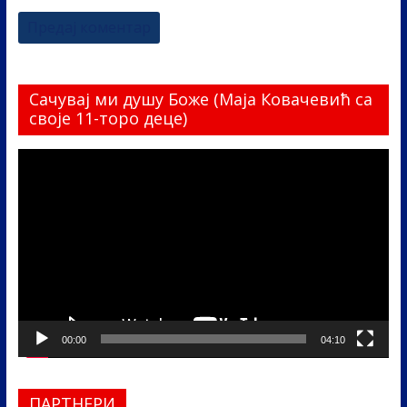
Сачувај ми душу Боже (Маја Ковачевић са
своје 11-торо деце)
Прегледач
видео
записа
00:00
04:10
ПАРТНЕРИ