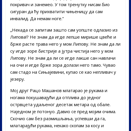
покривач и занемео. У том тренутку нисам био
сигуран да ћу прихватити чињеницу да сам
инвалид. Да немам ноге.”
„Некада се запитам зашто сам уопште одлазио из
Липова!? Не знам да игде лепше мирише цвеће и
брже расте трава него у мом Липову. Не знам да ли
су игде зоре бистрије а јутра чистија него у мом
Липову. Не знам да ли се игде лакше сан навлачи
на очи и игде брже зора долази него тамо. Чувао
сам стадо на Сињајевини, купао се као непливач у
језеру.
Мој друг Рацо Машанов млатарао је рукама и
ногама покушавајући да отплива до једног
острвцета удаљеног десетак метара од обале.
Наједном је потонуо. Давио се пред мојим очима.
Скочио сам без размишљања, успевши да га,
млатарајући рукама, некако скопам за косу и