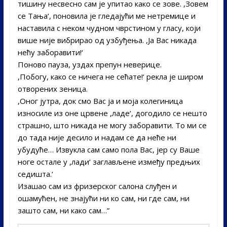
тишину несвесно сам је упитао како се зове. ,Зовем
се Тања‘, поновила је гледајући ме нетремице и
наставила с неком чудном чврстином у гласу, који
више није вибрирао од узбуђења. ,Ја Вас никада
нећу заборавити!‘
Поново пауза, уздах препун неверице.
,Побогу, како се ничега не сећате!‘ рекла је широм
отворених зеница.
,Оног јутра, док смо Вас ја и моја колегиница
износиле из оне црвене ,ладе‘, догодило се нешто
страшно, што никада не могу заборавити. То ми се
до тада није десило и надам се да неће ни
убудуће… Извукла сам само пола Вас, јер су Ваше
ноге остале у ,лади‘ заглављене између предњих
седишта.‘
Изашао сам из фризерског салона слуђен и
ошамућен, не знајући ни ко сам, ни где сам, ни
зашто сам, ни како сам…”