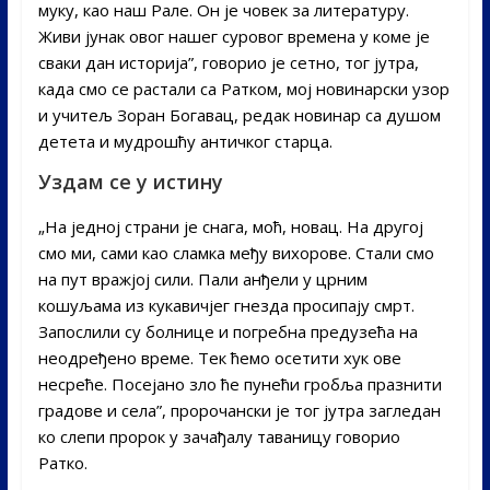
муку, као наш Рале. Он је човек за литературу.
Живи јунак овог нашег суровог времена у коме је
сваки дан историја”, говорио је сетно, тог јутра,
када смо се растали са Ратком, мој новинарски узор
и учитељ Зоран Богавац, редак новинар са душом
детета и мудрошћу античког старца.
Уздам се у истину
„На једној страни је снага, моћ, новац. На другој
смо ми, сами као сламка међу вихорове. Стали смо
на пут вражјој сили. Пали анђели у црним
кошуљама из кукавичјег гнезда просипају смрт.
Запослили су болнице и погребна предузећа на
неодређено време. Тек ћемо осетити хук ове
несреће. Посејано зло ће пунећи гробља празнити
градове и села”, пророчански је тог јутра загледан
ко слепи пророк у зачађалу таваницу говорио
Ратко.