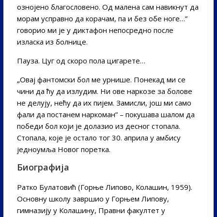
ознојено благословено. Од малена сам навикнут да
морам усправно да корачам, па и без обе ноге…”
говорио ми је у диктафон непосредно после
изласка из болнице.
Пауза. Цуг од скоро пола цигарете…
„Овај фантомски бол ме урнише. Понекад ми се
чини да ћу да излудим. Ни ове наркозе за болове
не делују, нећу да их пијем. Замисли, још ми само
фали да постанем наркоман” – покушава шалом да
победи бол који је долазио из десног стопала.
Стопала, које је остало тог 30. априла у амбису
једноумља Новог поретка.
Биографија
Ратко Булатовић (Горње Липово, Колашин, 1959).
Основну школу завршио у Горњем Липову,
гимназију у Колашину, Правни факултет у