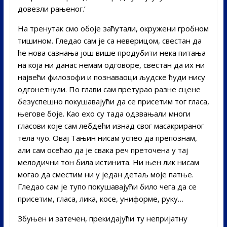
довезли рањеног.‘
На тренутак смо обоје заћутали, окружени гробном
тишином. Гледао сам је са неверицом, свестан да
ће нова сазнања још више продубити нека питања
на која ни данас немам одговоре, свестан да их ни
највећи филозофи и познаваоци људске ћуди нису
одгонетнули. По глави сам претурао разне сцене
безуспешно покушавајући да се присетим тог гласа,
његове боје. Као ехо су тада одзвањали многи
гласови које сам лебдећи изнад свог масакрираног
тела чуо. Овај Тањин нисам успео да препознам,
али сам осећао да је свака реч преточена у тај
мелодични тон била истинита. Ни њен лик нисам
могао да сместим ни у један детаљ моје патње.
Гледао сам је тупо покушавајући било чега да се
присетим, гласа, лика, косе, униформе, руку…
Збуњен и затечен, прекидајући ту непријатну