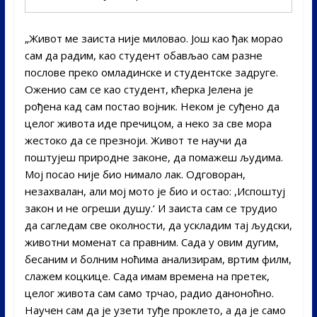
„Живот ме заиста није миловао. Још као ђак морао
сам да радим, као студент обављао сам разне
послове преко омладинске и студентске задруге.
Оженио сам се као студент, кћерка Јелена је
рођена кад сам постао војник. Неком је суђено да
целог живота иде пречицом, а неко за све мора
жестоко да се презноји. Живот те научи да
поштујеш природне законе, да помажеш људима.
Мој посао није био нимало лак. Одговоран,
незахвалан, али мој мото је био и остао: ,Испоштуј
закон и не огреши душу.‘ И заиста сам се трудио
да сагледам све околности, да ускладим тај људски,
животни моменат са правним. Сада у овим дугим,
бесаним и болним ноћима анализирам, вртим филм,
слажем коцкице. Сада имам времена на претек,
целог живота сам само трчао, радио даноноћно.
Научен сам да је узети туђе проклето, а да је само