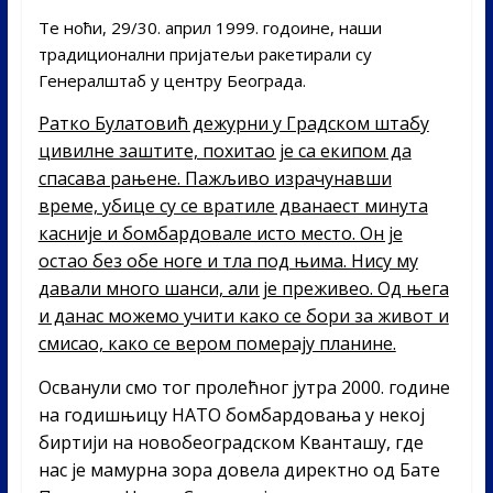
Те ноћи, 29/30. април 1999. годоине, наши
традиционални пријатељи ракетирали су
Генералштаб у центру Београда.
Ратко Булатовић дежурни у Градском штабу
цивилне заштите, похитао је са екипом да
спасава рањене. Пажљиво израчунавши
време, убице су се вратиле дванаест минута
касније и бомбардовале исто место. Он је
остао без обе ноге и тла под њима. Нису му
давали много шанси, али је преживео. Од њега
и данас можемо учити како се бори за живот и
смисао, како се вером померају планине.
Осванули смо тог пролећног јутра 2000. године
на годишњицу НАТО бомбардовања у некој
биртији на новобеоградском Кванташу, где
нас је мамурна зора довела директно од Бате