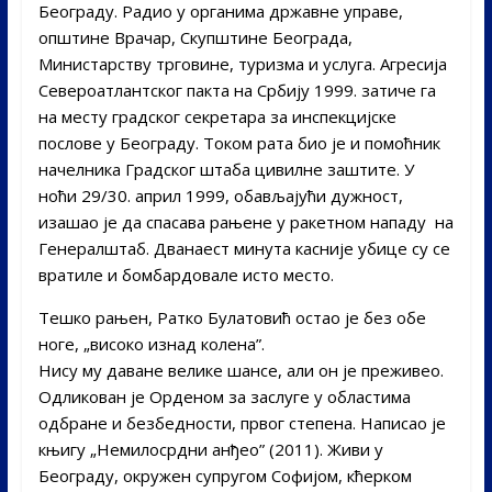
Београду. Радио у органима државне управе,
општине Врачар, Скупштине Београда,
Министарству трговине, туризма и услуга. Агресија
Североатлантског пакта на Србију 1999. затиче га
на месту градског секретара за инспекцијске
послове у Београду. Током рата био је и помоћник
начелника Градског штаба цивилне заштите. У
ноћи 29/30. април 1999, обављајући дужност,
изашао је да спасава рањене у ракетном нападу на
Генералштаб. Дванаест минута касније убице су се
вратиле и бомбардовале исто место.
Тешко рањен, Ратко Булатовић остао је без обе
ноге, „високо изнад колена”.
Нису му даване велике шансе, али он је преживео.
Одликован је Орденом за заслуге у областима
одбране и безбедности, првог степена. Написао је
књигу „Немилосрдни анђео” (2011). Живи у
Београду, окружен супругом Софијом, кћерком