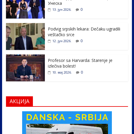
b
er
e
e
Унеска
o
dI
0
13. јун 2026.
o
n
k
Podvig srpskih lekara: Dečaku ugradili
veštačko srce
0
12. јун 2026.
Profesor sa Harvarda: Starenje je
izlečiva bolest!
0
10. мај 2026.
АКЦИЈА