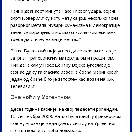
Тачно дванаест минута након првог удара, сејачи
смрти ,оверили‘ су исту мету са још неколико тона
разорног метала. Чувари хуманизма и демократије
тачно су израчунали колико спасилачким екипама
треба да стигну на лице места…”
Ратко Булатовић није успео да се склони остао је
затрпан грађевинским материјалом и прашином.
Тих дана сам у Прес центру Војске Југославије
сазнао да су га спасила извесна браћа Маринковић.
Један од браће био је запослен као возач на „БК
телевизији”.
Оне ноћи у Ургентном
Десет година касније, на свој педесети рођендан,
15. септембра 2009, Ратко Булатовић у фризерском
салону упознаје медицинску сестру из Ургентног
центра која је те ноћи дежурала.