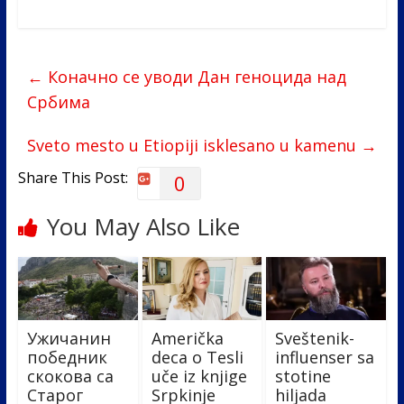
ac
w
n
b
h
e
itt
k
er
ar
b
er
e
e
←
Коначно се уводи Дан геноцида над
o
dI
Србима
o
n
k
Sveto mesto u Etiopiji isklesano u kamenu
→
Share This Post:
0
You May Also Like
Ужичанин
Američka
Sveštenik-
победник
deca o Tesli
influenser sa
скокова са
uče iz knjige
stotine
Старог
Srpkinje
hiljada