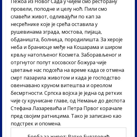
Пежоа из Новог Сада у чијем смо ресторану
провели, поподне и целу ноћ. Пили смо
славећи живот, одливајући по кап за
несрећнике које је срећа оставила у
рушевинама зграда, мостова, пијаца,
обданишта, болница, породилишта. За хероје
неба и браниоце међе на Кошарама и широм
крвљу натопљеног Космета. Заборављеног и
отргнутог попут косовског божура чије
цветање нас подсећа на време када се отмена
смрт пазарила животом и када је господство
овенчавано круном витештва и ореолом
бесмртности. Српска војска је једна од ретких
чије су крунисане главе, од Немање до деспота
Стефана Лазаревића и Петра Првог корачале
пред својим ратницима. Тако је записано као
подстрек и опомена.
Борба за живот: Ратко Булатовић