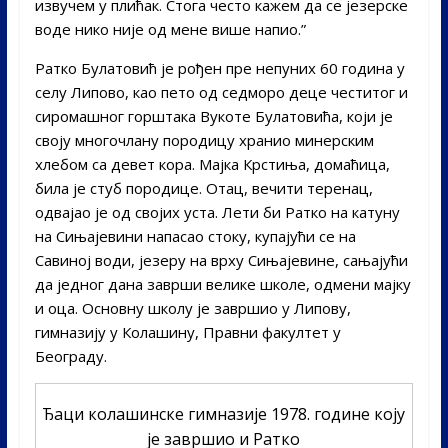
извучем у плићак. Стога често кажем да се језерске
воде нико није од мене више напио.”
Ратко Булатовић је рођен пре непуних 60 година у
селу Липово, као пето од седморо деце честитог и
сиромашног горштака Вукоте Булатовића, који је
своју многочлану породицу хранио минерским
хлебом са девет кора. Мајка Крстиња, домаћица,
била је стуб породице. Отац, вечити теренац,
одвајао је од својих уста. Лети би Ратко на катуну
на Сињајевини напасао стоку, купајући се на
Савиној води, језеру на врху Сињајевине, сањајући
да једног дана заврши велике школе, одмени мајку
и оца. Основну школу је завршио у Липову,
гимназију у Колашину, Правни факултет у
Београду.
Ђаци колашинске гимназије 1978. године коју
је завршио и Ратко