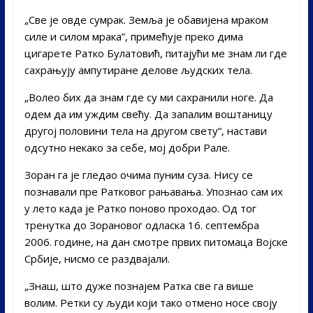
„Све је овде сумрак. Земља је обавијена мраком
силе и силом мрака”, примећује преко дима
цигарете Ратко Булатовић, питајући ме знам ли где
сахрањују ампутиране делове људских тела.
„Волео бих да знам где су ми сахранили ноге. Да
одем да им уждим свећу. Да запалим воштаницу
другој половини тела на другом свету“, настави
одсутно некако за себе, мој добри Рале.
Зоран га је гледао очима пуним суза. Нису се
познавали пре Ратковог рањавања. Упознао сам их
у лето када је Ратко поново проходао. Од тог
тренутка до Зорановог одласка 16. септембра
2006. године, на дан смотре првих питомаца Војске
Србије, нисмо се раздвајали.
„Знаш, што дуже познајем Ратка све га више
волим. Ретки су људи који тако отмено носе своју