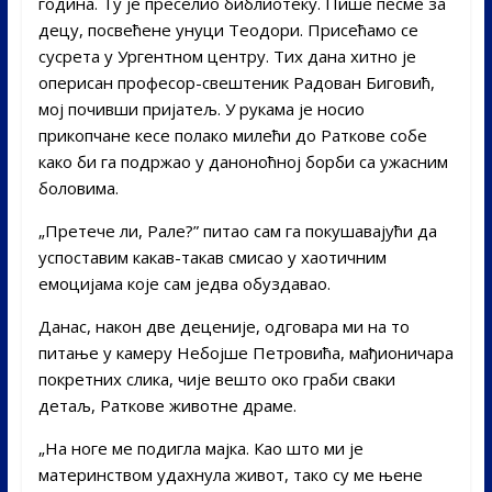
година. Ту је преселио библиотеку. Пише песме за
децу, посвећене унуци Теодори. Присећамо се
сусрета у Ургентном центру. Тих дана хитно је
оперисан професор-свештеник Радован Биговић,
мој почивши пријатељ. У рукама је носио
прикопчане кесе полако милећи до Раткове собе
како би га подржао у даноноћној борби са ужасним
боловима.
„Претече ли, Рале?” питао сам га покушавајући да
успоставим какав-такав смисао у хаотичним
емоцијама које сам једва обуздавао.
Данас, након две деценије, одговара ми на то
питање у камеру Небојше Петровића, мађионичара
покретних слика, чије вешто око граби сваки
детаљ, Раткове животне драме.
„На ноге ме подигла мајка. Као што ми је
материнством удахнула живот, тако су ме њене