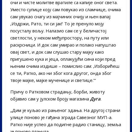
очи и чисте молитве вратиле са капије оног света.
Уместо супице коју сам повукао из сламчице, очима
сам увукао снагу из мајчиних очију и њен вапај:
,Издржи, Рато, ти си јак!‘ То је пренуло моју
посусталу вољу. Налазио сам се у беличастој
светлости, у неком међупростору, на путу или
раскрсници. И док сам умирао и полако напуштао
овај свет, и док сам слушао стару мајку како
пригушено кука и јеца, оплакујући сина који пред
њеним очима издише – помислио сам: ,Изборићеш
се ти, Ратко, ако ни због кога другог, онда због
твоје мајке, мајке мученице и светице.‘“
Причу о Ратковом страдању, борби, животу
објавио сам у јулском броју магазина
Дуга
.
„Дим је куљао из рањеног здања. На другој страни
улице поново је гађана зграда Савезног МУП-а.
Ратко није успео да подигне радио станицу, земља
је поново планула.