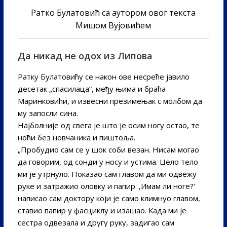
Ратко Булатовић са аутором овог текста
Мишом Вујовићем
Да никад не одох из Липова
Ратку Булатовићу се након ове несреће јавило
десетак „спасилаца”, међу њима и браћа
Маринковићи, и извесни презимењак с молбом да
му запосли сина.
Најболније од свега је што је осим ногу остао, те
ноћи без новчаника и пиштоља.
„Пробудио сам се у шок соби везан. Нисам могао
да говорим, од сонди у носу и устима. Цело тело
ми је утрнуло. Показао сам главом да ми одвежу
руке и затражио оловку и папир. ,Имам ли ноге?‘
написао сам доктору који је само климнуо главом,
ставио папир у фасциклу и изашао. Када ми је
сестра одвезала и другу руку, задигао сам