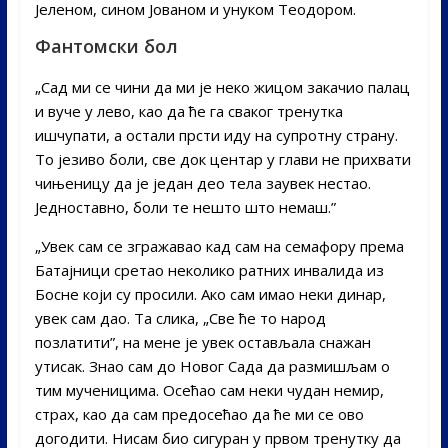
Јеленом, сином Јованом и унуком Теодором.
Фантомски бол
„Сад ми се чини да ми је неко жицом закачио палац
и вуче у лево, као да ће га сваког тренутка
ишчупати, а остали прсти иду на супротну страну.
То језиво боли, све док центар у глави не прихвати
чињеницу да је један део тела заувек нестао.
Једноставно, боли те нешто што немаш.”
„Увек сам се згражавао кад сам на семафору према
Батајници сретао неколико ратних инвалида из
Босне који су просили. Ако сам имао неки динар,
увек сам дао. Та слика, „Све ће то народ
позлатити”, на мене је увек остављала снажан
утисак. Знао сам до Новог Сада да размишљам о
тим мученицима. Осећао сам неки чудан немир,
страх, као да сам предосећао да ће ми се ово
догодити. Нисам био сигуран у првом тренутку да