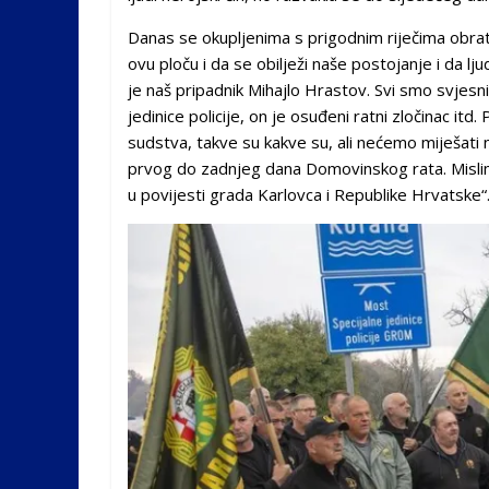
Danas se okupljenima s prigodnim riječima obra
ovu ploču i da se obilježi naše postojanje i da lju
je naš pripadnik Mihajlo Hrastov. Svi smo svjesni
jedinice policije, on je osuđeni ratni zločinac i
sudstva, takve su kakve su, ali nećemo miješati ni
prvog do zadnjeg dana Domovinskog rata. Mislim
u povijesti grada Karlovca i Republike Hrvatske“