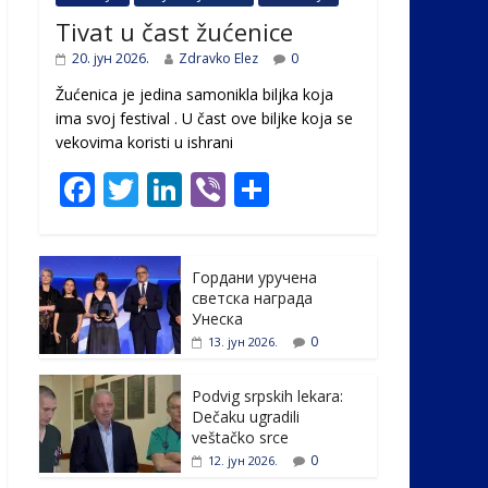
Tivat u čast žućenice
20. јун 2026.
Zdravko Elez
0
Žućenica je jedina samonikla biljka koja
ima svoj festival . U čast ovе biljke koja se
vekovima koristi u ishrani
F
T
Li
Vi
S
ac
w
n
b
h
e
itt
k
er
ar
Гордани уручена
b
er
e
e
светска награда
o
dI
Унеска
0
13. јун 2026.
o
n
k
Podvig srpskih lekara:
Dečaku ugradili
veštačko srce
0
12. јун 2026.