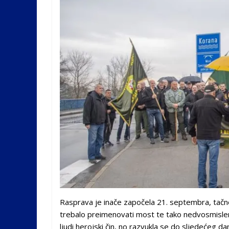
Rasprava je inače započela 21. septembra, tačno 
trebalo preimenovati most te tako nedvosmislen
ljudi herojski čin, no razvukla se do sljedećeg da