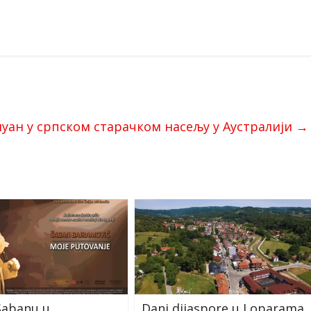
уан у српском старачком насељу у Аустралији
→
Šabanu u
Dani dijaspore u Loparama