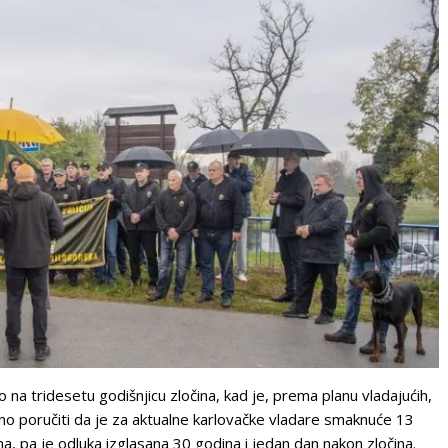
na tridesetu godišnjicu zločina, kad je, prema planu vladajućih,
o poručiti da je za aktualne karlovačke vladare smaknuće 13
na, pa je odluka izglasana 30 godina i jedan dan nakon zločina.