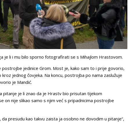
ga je li i mu bilo sporno fotografirati se s Mihajlom Hrastovom.
e postrojbe jedinice Grom. Most je, kako sam to i prije govorio,
 kroz jednog čovjeka. Na koncu, postrojba po nama zaslužuje
ovorio je Mandić.
 pitanje je li znao da je Hrastv bio prisutan tijekom
 se on nije slikao samo s njim već s pripadnicima postrojbe
o, da presudu kao takvu zaista ja osobno ne dovodim u pitanje“,