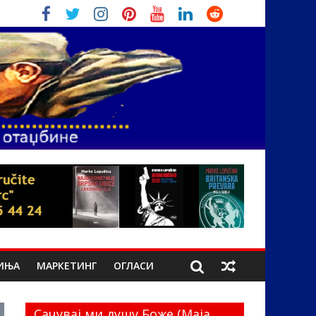
ИЊА
МАРКЕТИНГ
ОГЛАСИ
Сачувај ми душу Боже (Маја