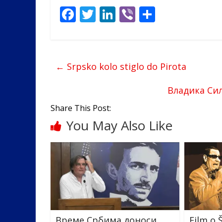
F
T
Li
Vi
S
ac
w
n
b
h
e
itt
k
er
ar
b
er
e
e
←
Srpsko kolo stiglo do Pirota
o
dI
o
n
Владика Сил
k
Share This Post:
You May Also Like
Време Србима доноси
Film o 