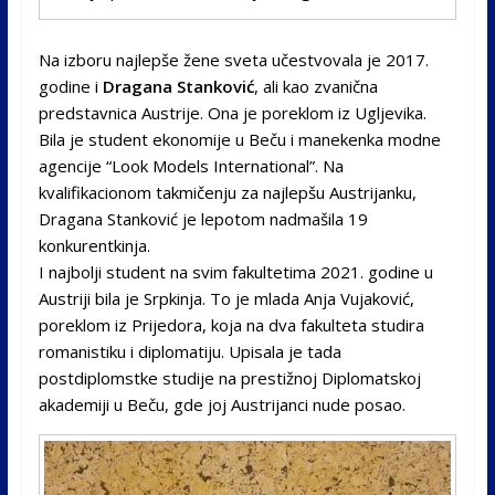
Na izboru najlepše žene sveta učestvovala je 2017.
godine i
Dragana Stanković
, ali kao zvanična
predstavnica Austrije. Ona je poreklom iz Ugljevika.
Bila je student ekonomije u Beču i manekenka modne
agencije “Look Models International”. Na
kvalifikacionom takmičenju za najlepšu Austrijanku,
Dragana Stanković je lepotom nadmašila 19
konkurentkinja.
I najbolji student na svim fakultetima 2021. godine u
Austriji bila je Srpkinja. To je mlada Anja Vujaković,
poreklom iz Prijedora, koja na dva fakulteta studira
romanistiku i diplomatiju. Upisala je tada
postdiplomstke studije na prestižnoj Diplomatskoj
akademiji u Beču, gde joj Austrijanci nude posao.