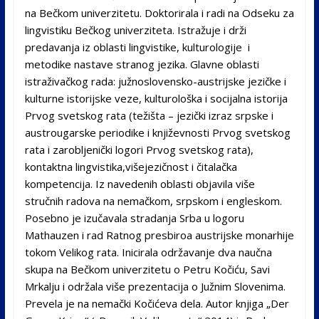
na Bečkom univerzitetu. Doktorirala i radi na Odseku za
lingvistiku Bečkog univerziteta. Istražuje i drži
predavanja iz oblasti lingvistike, kulturologije i
metodike nastave stranog jezika. Glavne oblasti
istraživačkog rada: južnoslovensko-austrijske jezičke i
kulturne istorijske veze, kulturološka i socijalna istorija
Prvog svetskog rata (težišta – jezički izraz srpske i
austrougarske periodike i književnosti Prvog svetskog
rata i zarobljenički logori Prvog svetskog rata),
kontaktna lingvistika,višejezičnost i čitalačka
kompetencija. Iz navedenih oblasti objavila više
stručnih radova na nemačkom, srpskom i engleskom.
Posebno je izučavala stradanja Srba u logoru
Mathauzen i rad Ratnog presbiroa austrijske monarhije
tokom Velikog rata. Inicirala održavanje dva naučna
skupa na Bečkom univerzitetu o Petru Kočiću, Savi
Mrkalju i održala više prezentacija o Južnim Slovenima.
Prevela je na nemački Kočićeva dela. Autor knjiga „Der