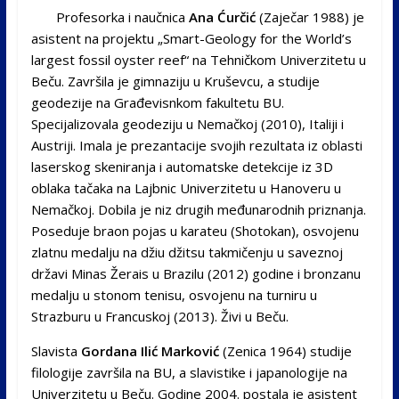
Profesorka i naučnica
Ana Ćurčić
(Zaječar 1988) je
asistent na projektu „Smart-Geology for the World’s
largest fossil oyster reef“ na Tehničkom Univerzitetu u
Beču. Završila je gimnaziju u Kruševcu, a studije
geodezije na Građevisnkom fakultetu BU.
Specijalizovala geodeziju u Nemačkoj (2010), Italiji i
Austriji. Imala je prezantacije svojih rezultata iz oblasti
laserskog skeniranja i automatske detekcije iz 3D
oblaka tačaka na Lajbnic Univerzitetu u Hanoveru u
Nemačkoj. Dobila je niz drugih međunarodnih priznanja.
Poseduje braon pojas u karateu (Shotokan), osvojenu
zlatnu medalju na džiu džitsu takmičenju u saveznoj
državi Minas Žerais u Brazilu (2012) godine i bronzanu
medalju u stonom tenisu, osvojenu na turniru u
Strazburu u Francuskoj (2013). Živi u Beču.
Slavista
Gordana Ilić Marković
(Zenica 1964) studije
filologije završila na BU, a slavistike i japanologije na
Univerzitetu u Beču. Godine 2004. postala je asistent