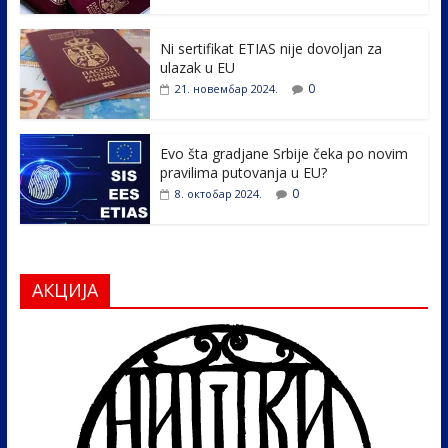
o
n
k
Ni sertifikat ETIAS nije dovoljan za
ulazak u EU
0
21. новембар 2024.
Evo šta gradjane Srbije čeka po novim
pravilima putovanja u EU?
0
8. октобар 2024.
АКЦИЈА