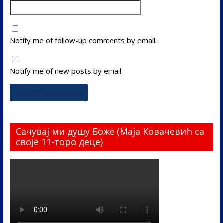
Notify me of follow-up comments by email.
Notify me of new posts by email.
Сачувај ми душу Боже (Маја Ковачевић са
своје 11-торо деце)