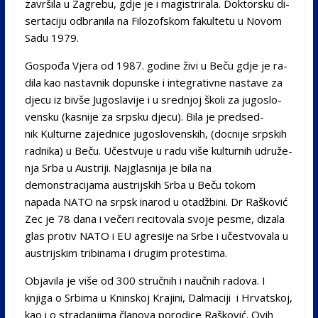
za­vr­ši­la u Za­gre­bu, gdje je i ma­gi­stri­ra­la. Dok­tor­sku di­
ser­ta­ci­ju od­bra­ni­la na Fi­lo­zof­skom fa­kul­te­tu u No­vom
Sa­du 1979.
Gospođa Vjera od 1987. go­di­ne ži­vi u Be­ču gdje je ra­
di­la kao na­stav­nik do­pun­ske i in­te­gra­tiv­ne na­sta­ve za
dje­cu iz biv­še Ju­go­sla­vi­je i u sred­njoj ško­li za ju­go­slo­
ven­sku (ka­sni­je za srp­sku dje­cu). Bi­la je pred­sed­
nik Kul­tur­ne za­jed­ni­ce ju­go­slo­ven­skih, (doc­ni­je srp­skih
rad­ni­ka) u Be­ču. Uče­stvu­je u ra­du vi­še kul­tur­nih udru­že­
nja Sr­ba u Austri­ji. Najglasnija je bila na
demonstracijama austrijskih Srba u Beču tokom
napada NATO na srpsk inarod u otadžbini. Dr Rašković
Zec je 78 dana i večeri recitovala svoje pesme, dizala
glas protiv NATO i EU agresije na Srbe i učestvovala u
austrijskim tribinama i drugim protestima.
Objavila je više od 300 stručnih i naučnih radova. I
knjiga o Srbima u Kninskoj Krajini, Dalmaciji i Hrvatskoj,
kao i o stradanjima članova porodice Rašković. Ovih