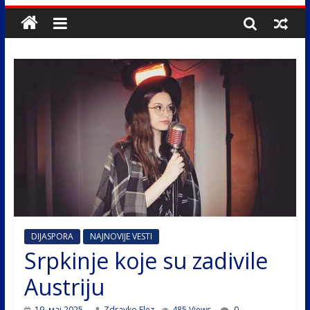
DIJASPORA
NAJNOVIJE VESTI
Srpkinje koje su zadivile
Austriju
19. мај 2025.
Zdravko Elez
485 Views
0