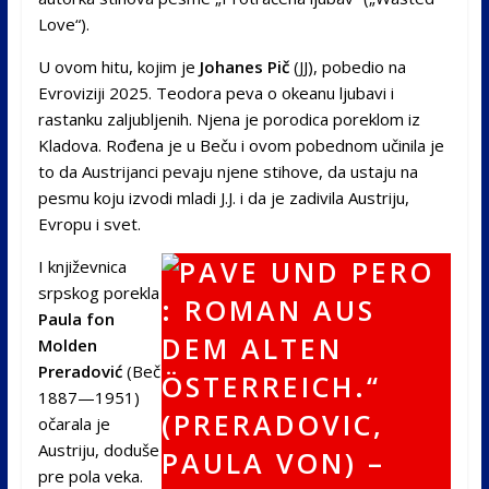
Love“).
U ovom hitu, kojim je
Johanes Pič
(JJ), pobedio na
Evroviziji 2025. Teodora peva o okeanu ljubavi i
rastanku zaljubljenih. Njena je porodica poreklom iz
Kladova. Rođena je u Beču i ovom pobednom učinila je
to da Austrijanci pevaju njene stihove, da ustaju na
pesmu koju izvodi mladi J.J. i da je zadivila Austriju,
Evropu i svet.
I književnica
srpskog porekla
Paula fon
Molden
Preradović
(Beč
1887—1951)
očarala je
Austriju, doduše
pre pola veka.