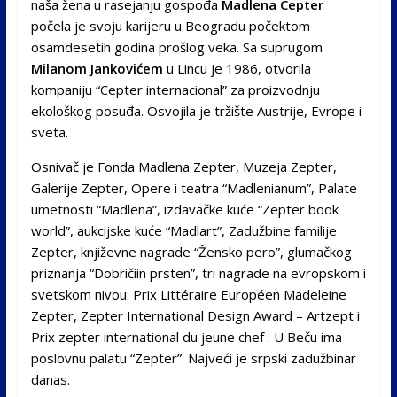
naša žena u rasejanju gospođa
Madlena Cepter
počela je svoju karijeru u Beogradu počektom
osamdesetih godina prošlog veka. Sa suprugom
Milanom Jankovićem
u Lincu je 1986, otvorila
kompaniju “Cepter internacional” za proizvodnju
ekološkog posuđa. Osvojila je tržište Austrije, Evrope i
sveta.
Osnivač je Fonda Madlena Zepter, Muzeja Zepter,
Galerije Zepter, Opere i teatra “Madlenianum”, Palate
umetnosti “Madlena”, izdavačke kuće “Zepter book
world”, aukcijske kuće “Madlart”, Zadužbine familije
Zepter, književne nagrade “Žensko pero”, glumačkog
priznanja “Dobričiin prsten”, tri nagrade na evropskom i
svetskom nivou: Prix Littéraire Européen Madeleine
Zepter, Zepter International Design Award – Artzept i
Prix zepter international du jeune chef . U Beču ima
poslovnu palatu “Zepter”. Najveći je srpski zadužbinar
danas.