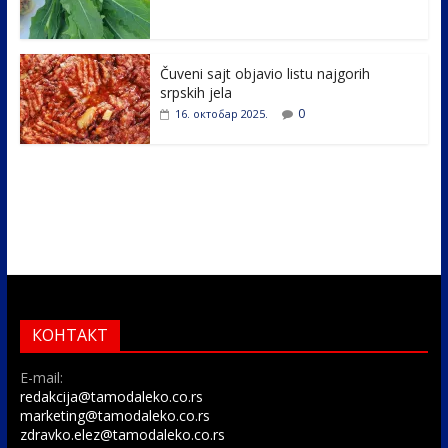
Čuveni sajt objavio listu najgorih
srpskih jela
0
16. октобар 2025.
КОНТАКТ
E-mail:
redakcija@tamodaleko.co.rs
marketing@tamodaleko.co.rs
zdravko.elez@tamodaleko.co.rs