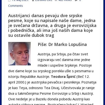
Comments
Austrijanci danas pevaju dve srpske
pesme, koje su napisale naše dame, jedna
je svečana državna, a druga je evrovizijska
i pobednička, ali ima još naših dama koje
su ostavile dubok trag
Piše: Dr Marko Lopušina
Austrija, pa Srbija, pa čitav svet
izgovaraju već danima ime jedne
mlade i uspešne Srpkinje. Postoje
dve dame koje su srpskog porekla ušle s pesmama u
istoriju Republike Austrije.
Teodora Špirić
(Beč 12.
april 2000.) je austrijska pevačica i pesnikinja. Poznatija
je kao Teya, odnosno Tea Divaj, Učestvovala je ranije
dva u takmičenjima Pesme Evrovizije u Srbiji i Austriji.
Ove nedelje je u Bazelu donela pobedu Austriji kao
autorka stihova pesme „Protraćena ljubav“ („Wasted