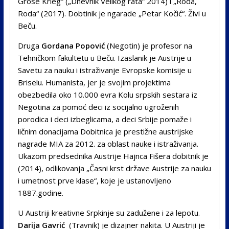
Grose Krieg“ („Dnevnik Velikog rata“ 2014) i „Roda,
Roda“ (2017). Dobtinik je ngarade „Petar Kočić“. Živi u
Beču.
Druga
Gordana Popović
(Negotin) je profesor na
Tehničkom fakultetu u Beču. Izaslanik je Austrije u
Savetu za nauku i istraživanje Evropske komisije u
Briselu. Humanista, jer je svojim projektima
obezbedila oko 10.000 evra Kolu srpskih sestara iz
Negotina za pomoć deci iz socijalno ugroženih
porodica i deci izbeglicama, a deci Srbije pomaže i
ličnim donacijama Dobitnica je prestižne austrijske
nagrade MIA za 2012. za oblast nauke i istraživanja.
Ukazom predsednika Austrije Hajnca Fišera dobitnik je
(2014), odlikovanja „Časni krst države Austrije za nauku
i umetnost prve klase“, koje je ustanovljeno
1887.godine.
U Austriji kreativne Srpkinje su zadužene i za lepotu.
Darija Gavrić
(Travnik) je dizajner nakita. U Austriji je