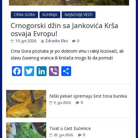
CRNA GORA
KUHINJA
NAJNOVIJE VESTI
Crnogorski džin sa Jankovića Krša
osvaja Evropu!
10. јул 2026.
Zdravko Elez
0
Crna Gora poznata je po dobrom vinu i rakiji lozovači, ali
slavu čuvenog vranca ili krstača mogo bi da pomuti
F
T
Li
Vi
S
ac
w
n
b
h
e
itt
k
er
ar
Niški pekari spremaju šest tona bureka
b
er
e
e
0
9. јул 2026.
o
dI
o
n
k
Tivat u čast žućenice
0
20. јун 2026.