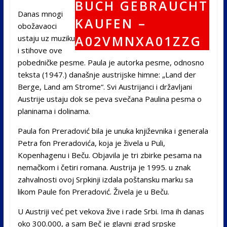
Danas mnogi
obožavaoci
ustaju uz muziku
i stihove ove
pobedničke pesme. Paula je autorka pesme, odnosno
teksta (1947.) današnje austrijske himne: „Land der
Berge, Land am Strome“. Svi Austrijanci i državljani
Austrije ustaju dok se peva svečana Paulina pesma o
planinama i dolinama.
Paula fon Preradović bila je unuka književnika i generala
Petra fon Preradovića, koja je živela u Puli,
Kopenhagenu i Beču. Objavila je tri zbirke pesama na
nemačkom i četiri romana. Austrija je 1995. u znak
zahvalnosti ovoj Srpkinji izdala poštansku marku sa
likom Paule fon Preradović. Živela je u Beču.
U Austriji već pet vekova žive i rade Srbi. Ima ih danas
oko 300.000, a sam Beč je glavni grad srpske