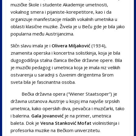
muzičke škole i studente Akademije umetnosti,
vokalnog smera i pijaniste-korepetitore, kao i da
organizuje manifestacije mladih vokalnih umetnika u
oblasti klasične muzike. Živela je u Beču gde je bila jako
popularna među Austrijancima.
Sličn slavu imala je i
Olivera Miljaković
(1934),
znamenita operska i koncertna solistkinja, koja je bila
dugogodišnja stalna članica Bečke državne opere. Bila
je muzički pedagog i umetnica koja je imala niz velikih
ostvarenja u saradnji s čuvenim dirigentima širom
sveta bila je fascinantna osoba.
Bečka državna opera (“Wiener Staatsoper”) je
državna ustanova Austrije u kojoj ima najviše srpskih
umetnica, kako operskih diva, pevačica i muzičarki, tako
i balerina.
Gala Jovanović
je na primer, umetnica
baleta. Dok je
Vesna Stanković Mofat
violinistkinja i
profesorka muzike na Bečkom univerzitetu.