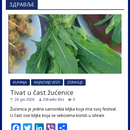
ЗДРАВЉЕ
KUHINJA
NAJNOVIJE VESTI
ZDRAVLJE
Tivat u čast žućenice
20. јун 2026.
Zdravko Elez
0
Žućenica je jedina samonikla biljka koja ima svoj festival .
U čast ovе biljke koja se vekovima koristi u ishrani
F
T
Li
Vi
S