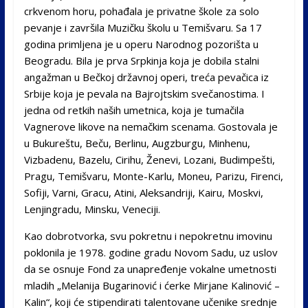
crkvenom horu, pohađala je privatne škole za solo
pevanje i završila Muzičku školu u Temišvaru. Sa 17
godina primljena je u operu Narodnog pozorišta u
Beogradu. Bila je prva Srpkinja koja je dobila stalni
angažman u Bečkoj državnoj operi, treća pevačica iz
Srbije koja je pevala na Bajrojtskim svečanostima. I
jedna od retkih naših umetnica, koja je tumačila
Vagnerove likove na nemačkim scenama. Gostovala je
u Bukureštu, Beču, Berlinu, Augzburgu, Minhenu,
Vizbadenu, Bazelu, Cirihu, Ženevi, Lozani, Budimpešti,
Pragu, Temišvaru, Monte-Karlu, Moneu, Parizu, Firenci,
Sofiji, Varni, Gracu, Atini, Aleksandriji, Kairu, Moskvi,
Lenjingradu, Minsku, Veneciji.
Kao dobrotvorka, svu pokretnu i nepokretnu imovinu
poklonila je 1978. godine gradu Novom Sadu, uz uslov
da se osnuje Fond za unapređenje vokalne umetnosti
mladih „Melanija Bugarinović i ćerke Mirjane Kalinović –
Kalin“, koji će stipendirati talentovane učenike srednje