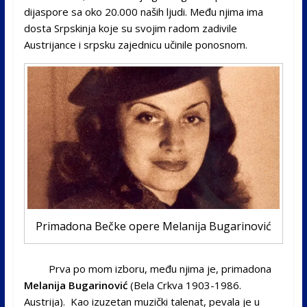
dijaspore sa oko 20.000 naših ljudi. Među njima ima
dosta Srpskinja koje su svojim radom zadivile
Austrijance i srpsku zajednicu učinile ponosnom.
Primadona Bečke opere Melanija Bugarinović
Prva po mom izboru, među njima je, primadona
Melanija Bugarinović
(Bela Crkva 1903-1986.
Austrija). Kao izuzetan muzički talenat, pevala je u