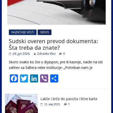
NAJNOVIJE VESTI
SERVIS
Sudski overen prevod dokumenta:
Šta treba da znate?
26. јул 2026.
Zdravko Elez
0
Skoro svako ko živi u dijaspori, pre ili kasnije, naiđe na isti
zahtev sa šaltera neke institucije: „Potreban nam je
F
T
Li
Vi
S
ac
w
n
b
h
e
itt
k
er
ar
Lakše i brže do pasoša i lične karte
b
er
e
e
1
13. мај 2025.
o
dI