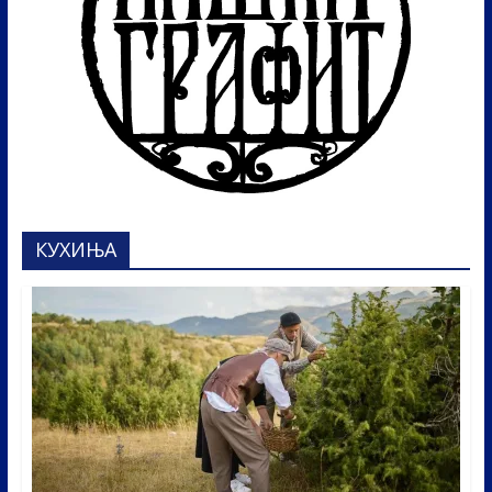
КУХИЊА