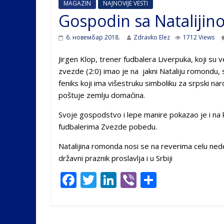
MAGAZIN
NAJNOVIJE VESTI
Gospodin sa Natalij
6. новембар 2018.
Zdravko Elez
1712 Views
Jirgen Klop, trener fudbalera Liverpuka, koji su
zvezde (2:0) imao je na jakni Nataliju romondu
feniks koji ima višestruku simboliku za srpski n
poštuje zemlju domaćina.
Svoje gospodstvo i lepe manire pokazao je i na k
fudbalerima Zvezde pobedu.
Natalijina romonda nosi se na reverima celu nede
državni praznik proslavlja i u Srbiji
F
T
Li
Vi
S
ac
w
n
b
h
e
itt
k
er
ar