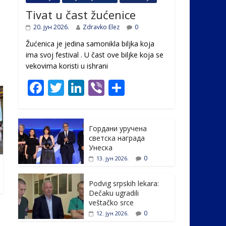
Tivat u čast žućenice
20. јун 2026.
Zdravko Elez
0
Žućenica je jedina samonikla biljka koja
ima svoj festival . U čast ovе biljke koja se
vekovima koristi u ishrani
F
T
Li
Vi
S
ac
w
n
b
h
e
itt
k
er
ar
Гордани уручена
b
er
e
e
светска награда
o
dI
Унеска
0
13. јун 2026.
o
n
k
Podvig srpskih lekara:
Dečaku ugradili
veštačko srce
0
12. јун 2026.