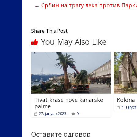
b
er
e
e
←
Србин на трагу лека против Парк
o
dI
o
n
k
Share This Post:
You May Also Like
Tivat krase nove kanarske
Kolona
palme
4. август
27. јануар 2023.
0
Оставите одговор