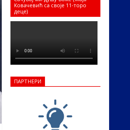
Ковачевић са своје 11-торо
деце)
ПАРТНЕРИ