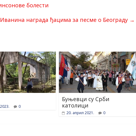
инсонове болести
Иванина награда ђацима за песме о Београду
→
Буњевци су Срби
католици
 2023.
0
20. април 2021.
0