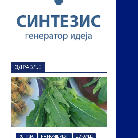
ЗДРАВЉЕ
KUHINJA
NAJNOVIJE VESTI
ZDRAVLJE