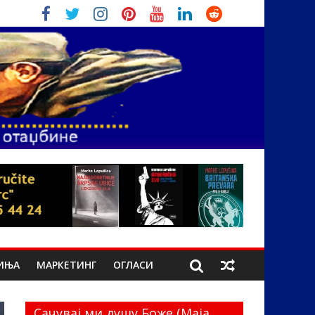
ИЊА
МАРКЕТИНГ
ОГЛАСИ
Сачувај ми душу Боже (Маја