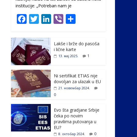
institucije: „Potreban nam je
F
T
Li
Vi
S
ac
w
n
b
h
e
itt
k
er
ar
Lakše i brže do pasoša
b
er
e
e
i lične karte
o
dI
1
13. мај 2025.
o
n
k
Ni sertifikat ETIAS nije
dovoljan za ulazak u EU
21. новембар 2024.
0
Evo šta gradjane Srbije
čeka po novim
pravilima putovanja u
EU?
0
8. октобар 2024.