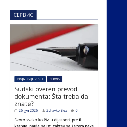
СЕРВИС
NAJNOVIJE VESTI
SERVIS
Sudski overen prevod
dokumenta: Šta treba da
znate?
26. јул 2026.
Zdravko Elez
0
Skoro svako ko živi u dijaspori, pre ili
kasnije, naiđe na isti zahtev sa šaltera neke