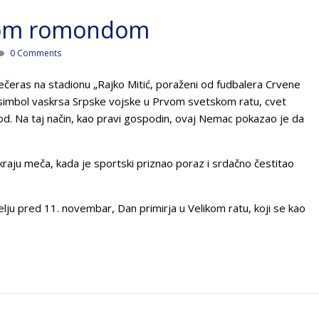
inom romondom
0 Comments
 večeras na stadionu „Rajko Mitić, poraženi od fudbalera Crvene
, simbol vaskrsa Srpske vojske u Prvom svetskom ratu, cvet
arod. Na taj način, kao pravi gospodin, ovaj Nemac pokazao je da
raju meča, kada je sportski priznao poraz i srdačno čestitao
lju pred 11. novembar, Dan primirja u Velikom ratu, koji se kao