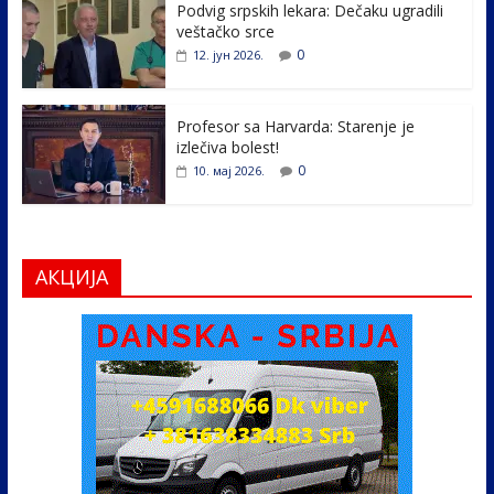
k
Podvig srpskih lekara: Dečaku ugradili
veštačko srce
0
12. јун 2026.
Profesor sa Harvarda: Starenje je
izlečiva bolest!
0
10. мај 2026.
АКЦИЈА