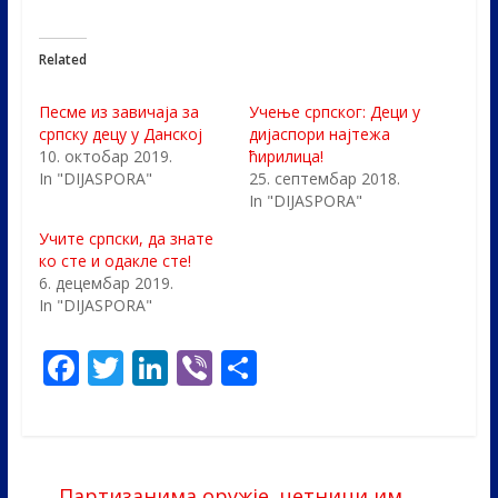
Related
Песме из завичаја за
Учење српског: Деци у
српску децу у Данској
дијаспори најтежа
10. октобар 2019.
ћирилица!
In "DIJASPORA"
25. септембар 2018.
In "DIJASPORA"
Учите српски, да знате
ко сте и одакле сте!
6. децембар 2019.
In "DIJASPORA"
F
T
Li
Vi
S
ac
w
n
b
h
e
itt
k
er
ar
b
er
e
e
←
Партизанима оружје, четници им