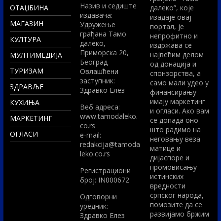
Назив и седиште
ОТАЏБИНА
далеко”, које
издавача:
изадаје овај
МАГАЗИН
Удружење
портал, је
грађана Тамо
непрофитно и
КУЛТУРА
далеко,
издржава се
Приморска 20,
највећим делом
МУЛТИМЕДИЈА
Београд
од донација и
ТУРИЗАМ
Овлашћени
спонзорства, а
заступник:
само мали удео у
ЗДРАВЉЕ
Здравко Елез
финансирању
имају маркетинг
КУХИЊА
Вeб адреса:
и огласи. Ако вам
www.tamodaleko.
МАРКЕТИНГ
се допада оно
co.rs
што радимо на
ОГЛАСИ
e-mail:
неговању веза
redakcija@tamoda
матице и
leko.co.rs
дијаспоре и
промовисању
Регистрациони
истинских
број: IN000672
вредности
српског народа,
Одговорни
помозите да се
уредник:
развијамо бржим
Здравко Елез