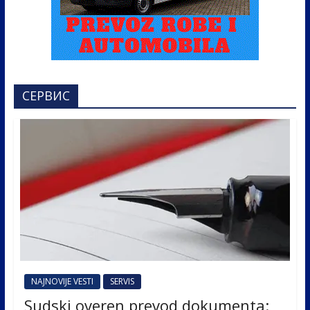
СЕРВИС
NAJNOVIJE VESTI
SERVIS
Sudski overen prevod dokumenta: