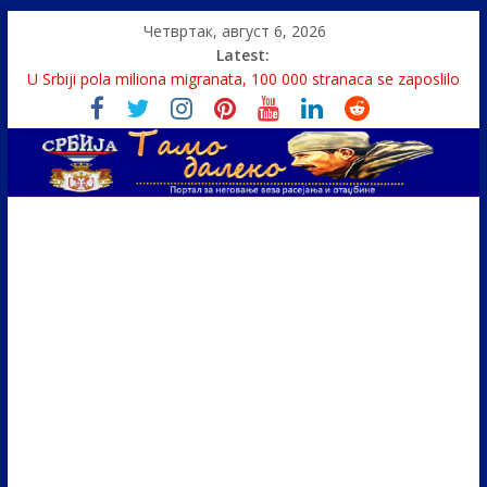
Четвртак, август 6, 2026
Latest:
U Srbiji pola miliona migranata, 100 000 stranaca se zaposlilo
Како је „Господар књига“ проглашен народним
непријатељем
Čije je pravo na istinu o Nikoli Tesli?
Srbin zaspao na Dunavu, reka ga odnela u Rumuniju
Politika i seks glavne teme srpskih medija