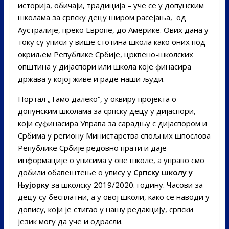
историја, обичаји, традиција – уче се у допунским
школама за српску децу широм расејања, од
Аустралије, преко Европе, до Америке. Ових дана у
току су уписи у више стотина школа како оних под
окриљем Републике Србије, црквено-школских
општина у дијаспори или школа које финасира
држава у којој живе и раде наши људи.
Портал „Тамо далеко“, у оквиру пројекта о
допунским школама за српску децу у дијаспори,
који суфинасира Управа за сарадњу с дијаспором и
Србима у региону Министарства спољних шпослова
Републике Србије редовно прати и даје
информације о уписима у ове школе, а управо смо
добили обавештење о упису у
Српску школу у
Њујорку
за школску 2019/2020. годину. Часови за
децу су бесплатни, а у овој школи, како се наводи у
допису, који је стигао у нашу редакцију, српски
језик могу да уче и одрасли.