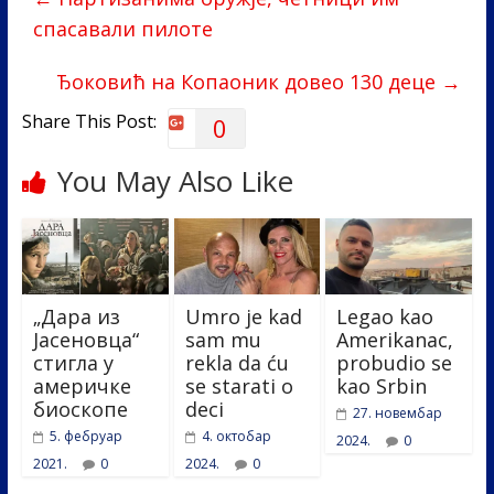
o
dI
спасавали пилоте
o
n
k
Ђоковић на Копаоник довео 130 деце
→
Share This Post:
0
You May Also Like
„Дара из
Umro je kad
Legao kao
Јасеновца“
sam mu
Amerikanac,
стигла у
rekla da ću
probudio se
америчке
se starati o
kao Srbin
биоскопе
deci
27. новембар
5. фебруар
4. октобар
2024.
0
2021.
0
2024.
0