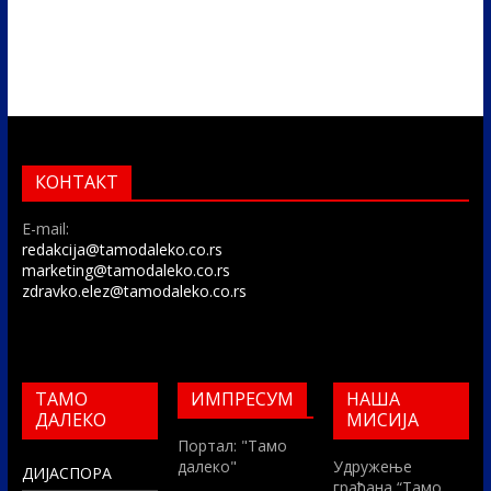
КОНТАКТ
E-mail:
redakcija@tamodaleko.co.rs
marketing@tamodaleko.co.rs
zdravko.elez@tamodaleko.co.rs
ТАМО
ИМПРЕСУМ
НАША
ДАЛЕКО
МИСИЈА
Портал: "Тамо
далеко"
Удружење
ДИЈАСПОРА
грађана “Тамо