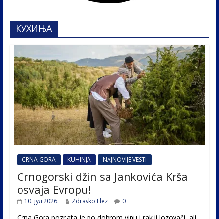
КУХИЊА
CRNA GORA
KUHINJA
NAJNOVIJE VESTI
Crnogorski džin sa Jankovića Krša
osvaja Evropu!
10. јул 2026.
Zdravko Elez
0
Crna Gora poznata je po dobrom vinu i rakiji lozovači, ali