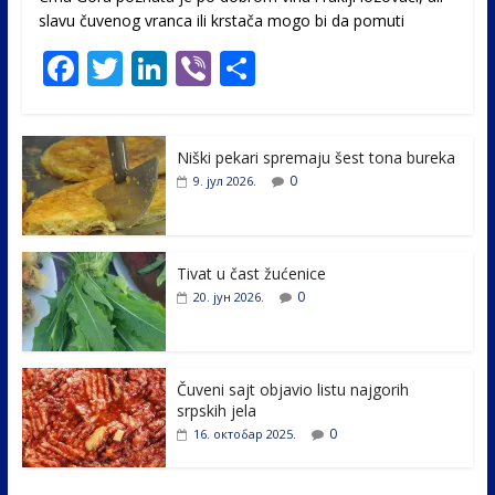
slavu čuvenog vranca ili krstača mogo bi da pomuti
F
T
Li
Vi
S
ac
w
n
b
h
e
itt
k
er
ar
Niški pekari spremaju šest tona bureka
b
er
e
e
0
9. јул 2026.
o
dI
o
n
k
Tivat u čast žućenice
0
20. јун 2026.
Čuveni sajt objavio listu najgorih
srpskih jela
0
16. октобар 2025.