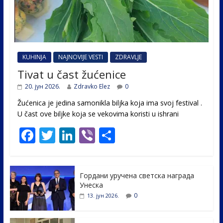
KUHINJA
NAJNOVIJE VESTI
ZDRAVLJE
Tivat u čast žućenice
20. јун 2026.
Zdravko Elez
0
Žućenica je jedina samonikla biljka koja ima svoj festival .
U čast ovе biljke koja se vekovima koristi u ishrani
F
T
Li
Vi
S
ac
w
n
b
h
e
itt
k
er
ar
Гордани уручена светска награда
b
er
e
e
Унеска
o
dI
0
13. јун 2026.
o
n