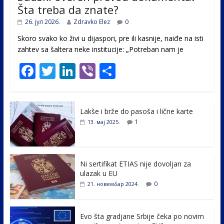
Šta treba da znate?
26. јул 2026.
Zdravko Elez
0
Skoro svako ko živi u dijaspori, pre ili kasnije, naiđe na isti
zahtev sa šaltera neke institucije: „Potreban nam je
F
T
Li
Vi
S
ac
w
n
b
h
e
itt
k
er
ar
Lakše i brže do pasoša i lične karte
b
er
e
e
1
13. мај 2025.
o
dI
o
n
k
Ni sertifikat ETIAS nije dovoljan za
ulazak u EU
0
21. новембар 2024.
Evo šta gradjane Srbije čeka po novim