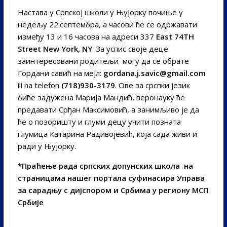
Настава у Српској школи у Њујорку почиње у
недељу 22.септембра, а часови ће се одржавати
између 13 и 16 часова на адреси 337
East 74TH
Street New York, NY
. За успис своје деце
заинтересовани родитељи могу да се обрате
Гордани савић на мејл:
gordana.j.savic@gmail.com
ili na telefon
(718)930-3179
. Ове за срспки језик
биће задужена Марија Мандић, веронауку ће
предавати Срђан Максимовић, а занимљиво је да
ће о позоришту и глуми децу учити позната
глумица Катарина Радивојевић, која сада живи и
ради у Њујорку.
*Праћење рада српских допунских школа на
страницама нашег портала суфинасира Управа
за сарадњу с дијспором и Србима у региону МСП
Србије