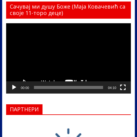
Сачувај ми душу Боже (Маја Ковачевић са
своје 11-торо деце)
Прегледач
видео
записа
00:00
04:10
ПАРТНЕРИ