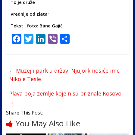
To je druže
Vrednije od zlata“.
Tekst i foto: Bane Gajić
F
T
Li
Vi
S
ac
w
n
b
h
e
itt
k
er
ar
b
er
e
e
←
Muzej i park u državi Njujork nosiće ime
o
dI
Nikole Tesle
o
n
Plava boja zemlje koje nisu priznale Kosovo
k
→
Share This Post:
You May Also Like