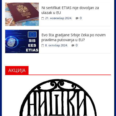
o
n
k
Ni sertifikat ETIAS nije dovoljan za
ulazak u EU
0
21. новембар 2024.
Evo šta gradjane Srbije čeka po novim
pravilima putovanja u EU?
0
8. октобар 2024.
АКЦИЈА