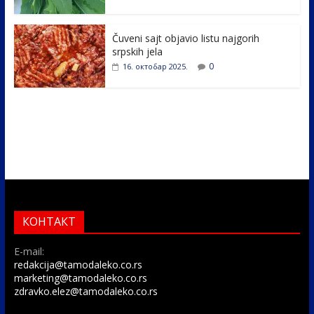
Čuveni sajt objavio listu najgorih
srpskih jela
0
16. октобар 2025.
КОНТАКТ
E-mail:
redakcija@tamodaleko.co.rs
marketing@tamodaleko.co.rs
zdravko.elez@tamodaleko.co.rs