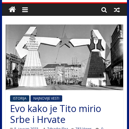
ISTORIJA
NAJNOVIJE VESTI
Evo kako je Tito mirio
Srbe i Hrvate
5. јануар 2023.
Zdravko Elez
783 Views
0