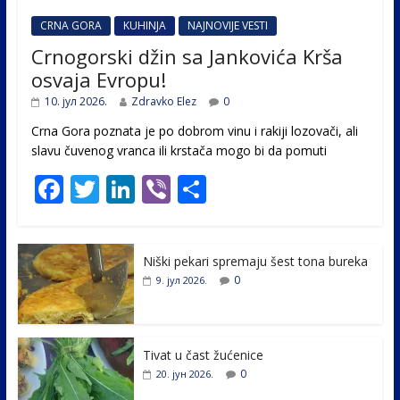
CRNA GORA
KUHINJA
NAJNOVIJE VESTI
Crnogorski džin sa Jankovića Krša
osvaja Evropu!
10. јул 2026.
Zdravko Elez
0
Crna Gora poznata je po dobrom vinu i rakiji lozovači, ali
slavu čuvenog vranca ili krstača mogo bi da pomuti
F
T
Li
Vi
S
ac
w
n
b
h
e
itt
k
er
ar
Niški pekari spremaju šest tona bureka
b
er
e
e
0
9. јул 2026.
o
dI
o
n
k
Tivat u čast žućenice
0
20. јун 2026.