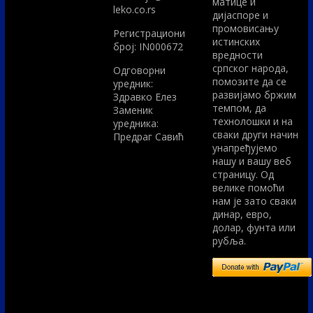
матице и
leko.co.rs
дијаспоре и
промовисању
Регистрациони
истинских
број: IN000672
вредности
српског народа,
Одговорни
помозите да се
уредник:
развијамо бржим
Здравко Елез
темпом, да
Заменик
технолошки и на
уредника:
сваки други начин
Предраг Савић
унапређујемо
нашу и вашу веб
страницу. Од
велике помоћи
нам је зато сваки
динар, евро,
долар, фунта или
рубља.