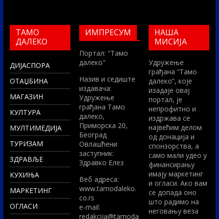
ТАМО
ИМПРЕСУМ
НАША
ДАЛЕКО
МИСИЈА
Портал: "Тамо
далеко"
Удружење
ДИЈАСПОРА
грађана “Тамо
Назив и седиште
ОТАЏБИНА
далеко”, које
издавача:
изадаје овај
МАГАЗИН
Удружење
портал, је
грађана Тамо
непрофитно и
КУЛТУРА
далеко,
издржава се
Приморска 20,
највећим делом
МУЛТИМЕДИЈА
Београд
од донација и
ТУРИЗАМ
Овлашћени
спонзорства, а
заступник:
само мали удео у
ЗДРАВЉЕ
Здравко Елез
финансирању
имају маркетинг
КУХИЊА
Вeб адреса:
и огласи. Ако вам
www.tamodaleko.
МАРКЕТИНГ
се допада оно
co.rs
што радимо на
ОГЛАСИ
e-mail:
неговању веза
redakcija@tamoda