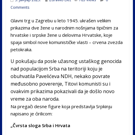
Comments
Glavni trg u Zagrebu u leto 1945. ukrašen velikim
prikazima dve žene u narodnim nošnjama tipičnim za
hrvatske i srpske žene u delovima Hrvatske, koje
spaja simbol nove komunističke vlasti – crvena zvezda
petokraka.
U pokušaju da posle užasnog ustaškog genocida
nad populacijom Srba na teritoriji koju je
obuhvatila Pavelićeva NDH, nekako povrate
međusobno poverenje, Titovi komunisti su i
ovakvim prikazima pokazivali da je došlo novo
vreme za oba naroda.
Na pregači desne figure koja predstavlja Srpkinju
napisano je ćirilicom:
„Čvrsta sloga Srba i Hrvata