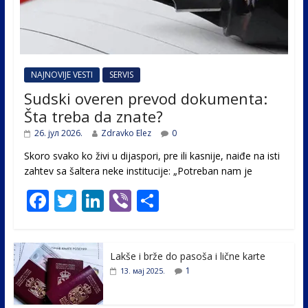
NAJNOVIJE VESTI
SERVIS
Sudski overen prevod dokumenta:
Šta treba da znate?
26. јул 2026.
Zdravko Elez
0
Skoro svako ko živi u dijaspori, pre ili kasnije, naiđe na isti
zahtev sa šaltera neke institucije: „Potreban nam je
F
T
Li
Vi
S
ac
w
n
b
h
e
itt
k
er
ar
Lakše i brže do pasoša i lične karte
b
er
e
e
1
13. мај 2025.
o
dI