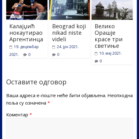
Калајџић
Beograd koji
Велико
нокаутирао
nikad niste
Орашје
Аргентинца
videli
красе три
светиње
19. децембар
24. јун 2021.
10. мај 2021.
2021.
0
0
0
Оставите одговор
Ваша адреса е-поште неће бити објављена.
Неопходна
поља су означена
*
Коментар
*