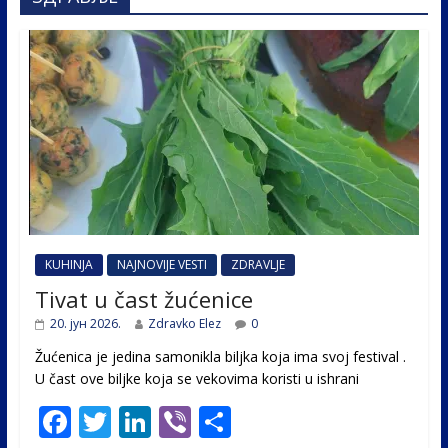
KUHINJA
NAJNOVIJE VESTI
ZDRAVLJE
Tivat u čast žućenice
20. јун 2026.
Zdravko Elez
0
Žućenica je jedina samonikla biljka koja ima svoj festival .
U čast ovе biljke koja se vekovima koristi u ishrani
F
T
Li
Vi
S