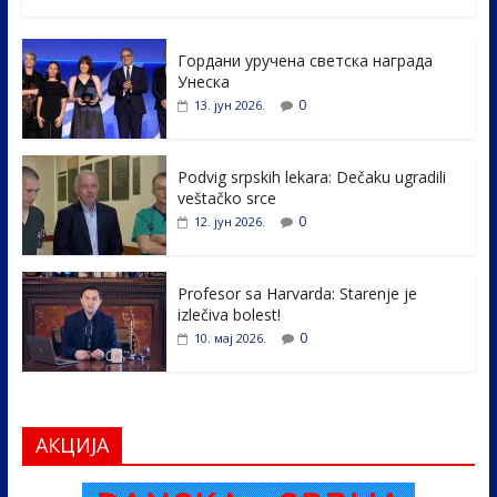
ac
w
n
b
h
e
itt
k
er
ar
Гордани уручена светска награда
b
er
e
e
Унеска
o
dI
0
13. јун 2026.
o
n
k
Podvig srpskih lekara: Dečaku ugradili
veštačko srce
0
12. јун 2026.
Profesor sa Harvarda: Starenje je
izlečiva bolest!
0
10. мај 2026.
АКЦИЈА