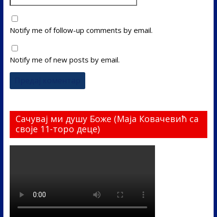
Notify me of follow-up comments by email.
Notify me of new posts by email.
Сачувај ми душу Боже (Маја Ковачевић са
своје 11-торо деце)