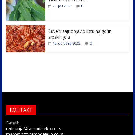
k
0
20. јун 2026.
Čuveni sajt objavio listu najgorih
srpskih jela
0
16. октобар 2025.
КОНТАКТ
E-mail:
redakcija@tamodaleko.co.rs
marketing@tamodaleko.co.rs