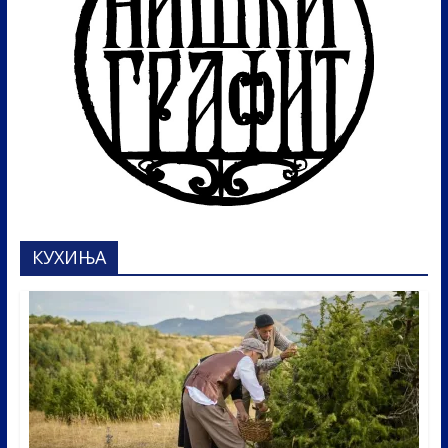
КУХИЊА