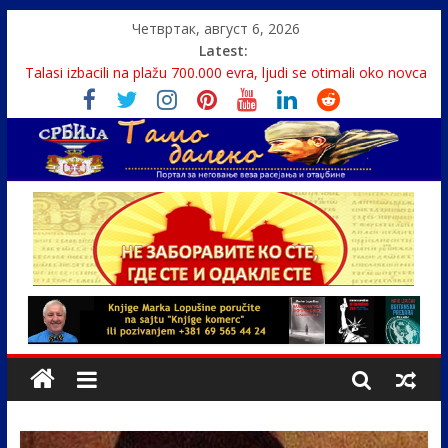
Четвртак, август 6, 2026
Latest:
Talasi izbacili na plažu 700.000 evra, ljudi se otimali oko novca
Srbin zaspao na Dunavu, reka ga odnela u Rumuniju
Politika i seks glavne teme srpskih medija
U Srbiji pola miliona migranata, 100 000 stranaca se zaposlilo
Monasi spasili dete sa litice visoke 15 metara