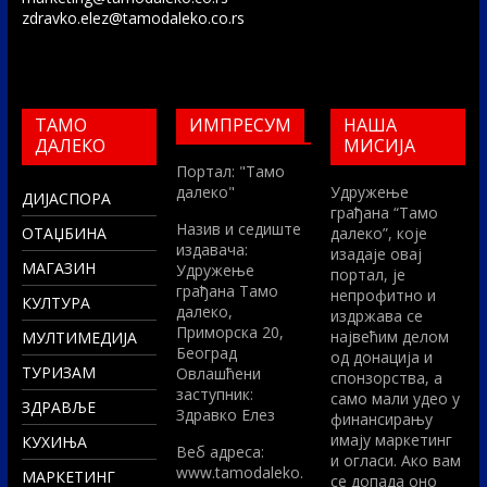
zdravko.elez@tamodaleko.co.rs
ТАМО
ИМПРЕСУМ
НАША
ДАЛЕКО
МИСИЈА
Портал: "Тамо
далеко"
Удружење
ДИЈАСПОРА
грађана “Тамо
Назив и седиште
ОТАЏБИНА
далеко”, које
издавача:
изадаје овај
МАГАЗИН
Удружење
портал, је
грађана Тамо
непрофитно и
КУЛТУРА
далеко,
издржава се
Приморска 20,
највећим делом
МУЛТИМЕДИЈА
Београд
од донација и
ТУРИЗАМ
Овлашћени
спонзорства, а
заступник:
само мали удео у
ЗДРАВЉЕ
Здравко Елез
финансирању
имају маркетинг
КУХИЊА
Вeб адреса:
и огласи. Ако вам
www.tamodaleko.
МАРКЕТИНГ
се допада оно