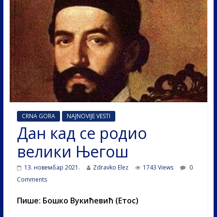
CRNA GORA
NAJNOVIJE VESTI
Дан кад се родио
велики Његош
13. новембар 2021.
Zdravko Elez
1743 Views
0
Comments
Пише: Бошко Вукићевић (Етос)