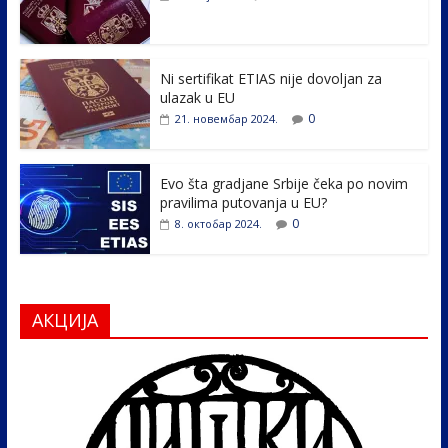
o
dI
o
n
k
Ni sertifikat ETIAS nije dovoljan za
ulazak u EU
0
21. новембар 2024.
Evo šta gradjane Srbije čeka po novim
pravilima putovanja u EU?
0
8. октобар 2024.
АКЦИЈА