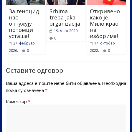
За геноцид
Srbima
Откривено
нас
treba jaka
како је
оптужују
organizacija
Мило крао
потомци
на
19. март 2020.
усташа!
изборима!
0
27. фебруар
14. октобар
2026.
0
2022.
0
Оставите одговор
Ваша адреса е-поште неће бити објављена.
Неопходна
поља су означена
*
Коментар
*