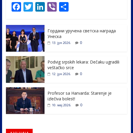
F
T
Li
Vi
S
ac
w
n
b
h
e
itt
k
er
ar
Гордани уручена светска награда
b
er
e
e
Унеска
o
dI
0
13. јун 2026.
o
n
k
Podvig srpskih lekara: Dečaku ugradili
veštačko srce
0
12. јун 2026.
Profesor sa Harvarda: Starenje je
izlečiva bolest!
0
10. мај 2026.