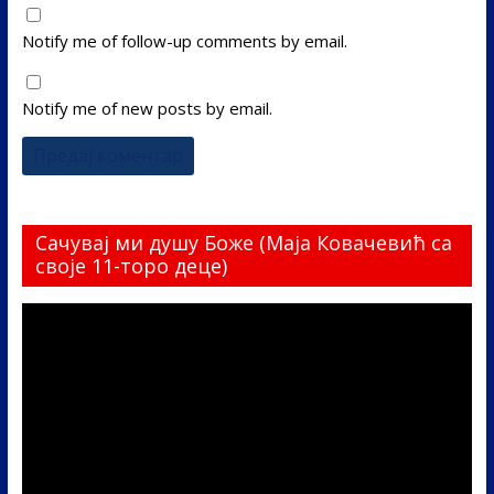
Notify me of follow-up comments by email.
Notify me of new posts by email.
Сачувај ми душу Боже (Маја Ковачевић са
своје 11-торо деце)
Прегледач
видео
записа