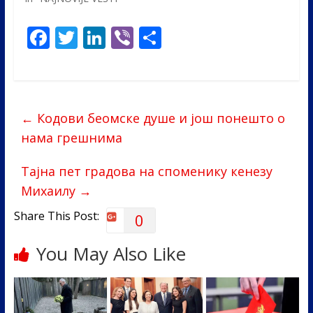
F
T
Li
Vi
S
ac
w
n
b
h
e
itt
k
er
ar
b
er
e
e
←
Кодови беомске душе и још понешто о
o
dI
нама грешнима
o
n
k
Тајна пет градова на споменику кенезу
Михаилу
→
Share This Post:
0
You May Also Like