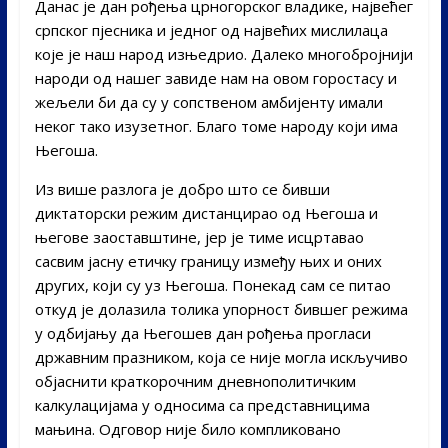
Данас је дан рођења црногорског владике, највећег
српског пјесника и једног од највећих мислилаца
које је наш народ изњедрио. Далеко многобројнији
народи од нашег завиде нам на овом горостасу и
жељели би да су у сопственом амбијенту имали
неког тако изузетног. Благо томе народу који има
Његоша.
Из више разлога је добро што се бивши
диктаторски режим дистанцирао од Његоша и
његове заоставштине, јер је тиме исцртавао
сасвим јасну етичку границу између њих и оних
других, који су уз Његоша. Понекад сам се питао
откуд је долазила толика упорност бившег режима
у одбијању да Његошев дан рођења прогласи
државним празником, која се није могла искључиво
објаснити краткорочним дневнополитичким
калкулацијама у односима са представницима
мањина. Одговор није било компликовано