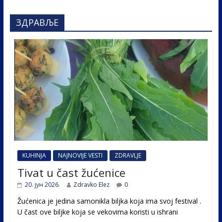
ЗДРАВЉЕ
KUHINJA
NAJNOVIJE VESTI
ZDRAVLJE
Tivat u čast žućenice
20. јун 2026.
Zdravko Elez
0
Žućenica je jedina samonikla biljka koja ima svoj festival .
U čast ovе biljke koja se vekovima koristi u ishrani