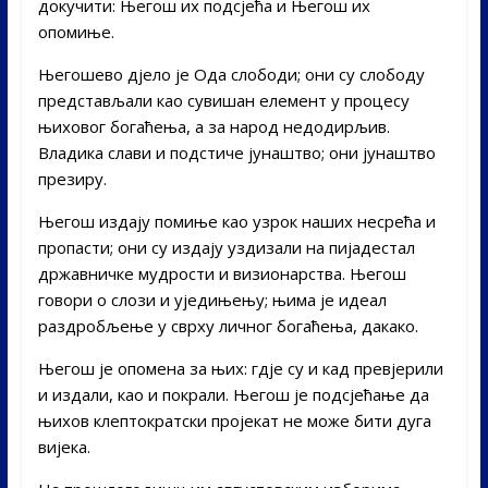
докучити: Његош их подсјећа и Његош их
опомиње.
Његошево дјело је Ода слободи; они су слободу
представљали као сувишан елемент у процесу
њиховог богаћења, а за народ недодирљив.
Владика слави и подстиче јунаштво; они јунаштво
презиру.
Његош издају помиње као узрок наших несрећа и
пропасти; они су издају уздизали на пијадестал
државничке мудрости и визионарства. Његош
говори о слози и уједињењу; њима је идеал
раздробљење у сврху личног богаћења, дакако.
Његош је опомена за њих: гдје су и кад превјерили
и издали, као и покрали. Његош је подсјећање да
њихов клептократски пројекат не може бити дуга
вијека.