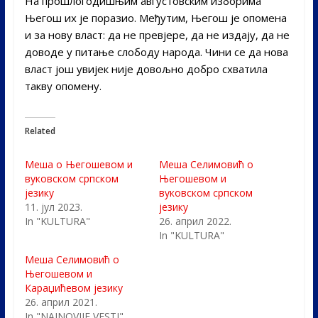
На прошлогодишњим августовским изборима
Његош их је поразио. Међутим, Његош је опомена
и за нову власт: да не превјере, да не издају, да не
доводе у питање слободу народа. Чини се да нова
власт још увијек није довољно добро схватила
такву опомену.
Related
Меша о Његошевом и
Меша Селимовић о
вуковском српском
Његошевом и
језику
вуковском српском
11. јул 2023.
језику
In "KULTURA"
26. април 2022.
In "KULTURA"
Меша Селимовић о
Његошевом и
Караџићевом језику
26. април 2021.
In "NAJNOVIJE VESTI"