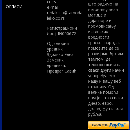
co.rs
што радимо на
ОГЛАСИ
e-mail:
неговању веза
redakcija@tamoda
матице и
leko.co.rs
дијаспоре и
промовисању
Регистрациони
истинских
број: IN000672
вредности
српског народа,
Одговорни
помозите да се
уредник:
развијамо бржим
Здравко Елез
темпом, да
Заменик
технолошки и на
уредника:
сваки други начин
Предраг Савић
унапређујемо
нашу и вашу веб
страницу. Од
велике помоћи
нам је зато сваки
динар, евро,
долар, фунта или
рубља.