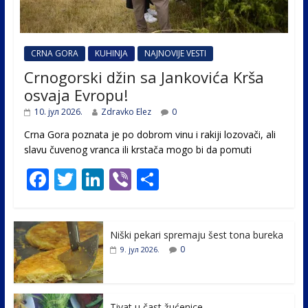
CRNA GORA
KUHINJA
NAJNOVIJE VESTI
Crnogorski džin sa Jankovića Krša
osvaja Evropu!
10. јул 2026.
Zdravko Elez
0
Crna Gora poznata je po dobrom vinu i rakiji lozovači, ali
slavu čuvenog vranca ili krstača mogo bi da pomuti
F
T
Li
Vi
S
ac
w
n
b
h
e
itt
k
er
ar
Niški pekari spremaju šest tona bureka
b
er
e
e
0
9. јул 2026.
o
dI
o
n
Tivat u čast žućenice