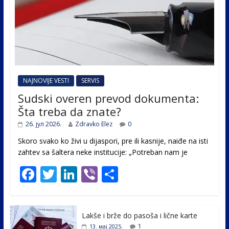
NAJNOVIJE VESTI
SERVIS
Sudski overen prevod dokumenta:
Šta treba da znate?
26. јул 2026.
Zdravko Elez
0
Skoro svako ko živi u dijaspori, pre ili kasnije, naiđe na isti
zahtev sa šaltera neke institucije: „Potreban nam je
F
T
Li
Vi
S
ac
w
n
b
h
e
itt
k
er
ar
Lakše i brže do pasoša i lične karte
b
er
e
e
1
13. мај 2025.