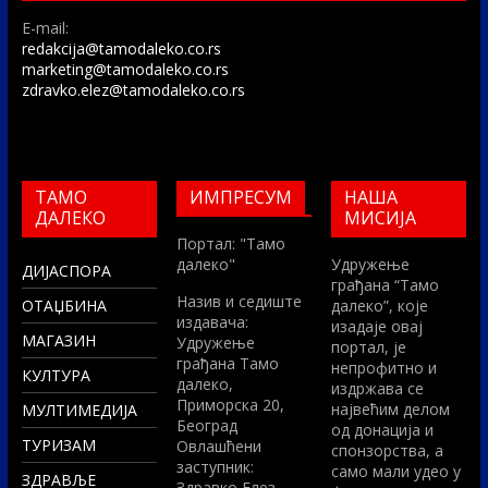
E-mail:
redakcija@tamodaleko.co.rs
marketing@tamodaleko.co.rs
zdravko.elez@tamodaleko.co.rs
ТАМО
ИМПРЕСУМ
НАША
ДАЛЕКО
МИСИЈА
Портал: "Тамо
далеко"
Удружење
ДИЈАСПОРА
грађана “Тамо
Назив и седиште
ОТАЏБИНА
далеко”, које
издавача:
изадаје овај
МАГАЗИН
Удружење
портал, је
грађана Тамо
непрофитно и
КУЛТУРА
далеко,
издржава се
Приморска 20,
највећим делом
МУЛТИМЕДИЈА
Београд
од донација и
ТУРИЗАМ
Овлашћени
спонзорства, а
заступник:
само мали удео у
ЗДРАВЉЕ
Здравко Елез