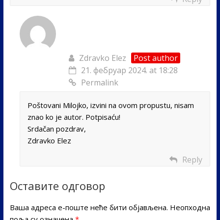
Zdravko Elez
Post author
21. фебруар 2024. at 18:28
Permalink
Poštovani Milojko, izvini na ovom propustu, nisam
znao ko je autor. Potpisaću!
Srdačan pozdrav,
Zdravko Elez
Reply
Оставите одговор
Ваша адреса е-поште неће бити објављена.
Неопходна
поља су означена
*