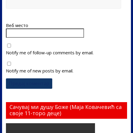
Веб место
Notify me of follow-up comments by email.
Notify me of new posts by email.
Сачувај ми душу Боже (Маја Ковачевић са
своје 11-торо деце)