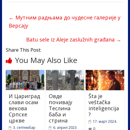
e
itt
k
er
ar
b
er
e
e
←
Мутним радњама до чудесне галерије у
o
dI
Версају
o
n
k
Batu sele iz Aleje zaslužnih građana
→
Share This Post:
You May Also Like
И Цариград
Овде
Šta je
слави осам
почивају
veštačka
векова
Теслина
inteligencija
Српске
баба и
?
цркве
стрина
17. март 2024.
3. септембар
6. април 2023.
0