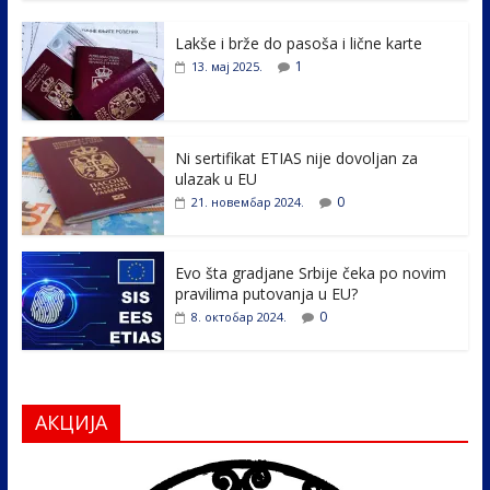
e
itt
k
er
ar
Lakše i brže do pasoša i lične karte
b
er
e
e
1
13. мај 2025.
o
dI
o
n
k
Ni sertifikat ETIAS nije dovoljan za
ulazak u EU
0
21. новембар 2024.
Evo šta gradjane Srbije čeka po novim
pravilima putovanja u EU?
0
8. октобар 2024.
АКЦИЈА