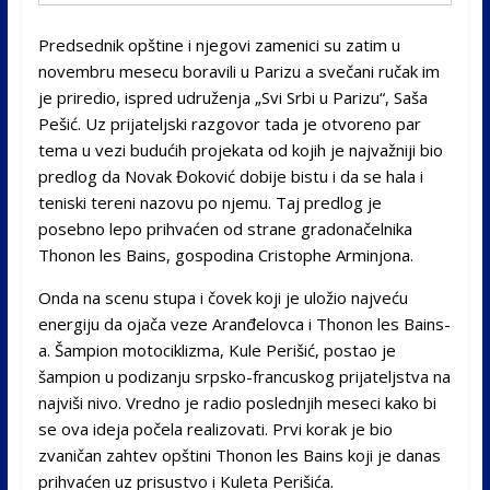
Predsednik opštine i njegovi zamenici su zatim u
novembru mesecu boravili u Parizu a svečani ručak im
je priredio, ispred udruženja „Svi Srbi u Parizu“, Saša
Pešić. Uz prijateljski razgovor tada je otvoreno par
tema u vezi budućih projekata od kojih je najvažniji bio
predlog da Novak Đoković dobije bistu i da se hala i
teniski tereni nazovu po njemu. Taj predlog je
posebno lepo prihvaćen od strane gradonačelnika
Thonon les Bains, gospodina Cristophe Arminjona.
Onda na scenu stupa i čovek koji je uložio najveću
energiju da ojača veze Aranđelovca i Thonon les Bains-
a. Šampion motociklizma, Kule Perišić, postao je
šampion u podizanju srpsko-francuskog prijateljstva na
najviši nivo. Vredno je radio poslednjih meseci kako bi
se ova ideja počela realizovati. Prvi korak je bio
zvaničan zahtev opštini Thonon les Bains koji je danas
prihvaćen uz prisustvo i Kuleta Perišića.