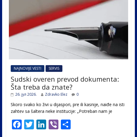
NAJNOVIJE VESTI
SERVIS
Sudski overen prevod dokumenta:
Šta treba da znate?
26. јул 2026.
Zdravko Elez
0
Skoro svako ko živi u dijaspori, pre ili kasnije, naiđe na isti
zahtev sa šaltera neke institucije: „Potreban nam je
F
T
Li
Vi
S
ac
w
n
b
h