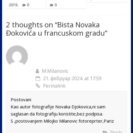
2019.
0
0
2 thoughts on “
Bista Novaka
Đokovića u francuskom gradu
”
M.Milanovic
21. фебруар 2024. at 17:59
Permalink
Postovani
Kao autor fotografije Novaka Djokovica,ni sam
saglasan da fotografiju koristite,bez podpisa.
S ,postovanjem Milojko Milanovic fotoreprter,Pariz
Reply