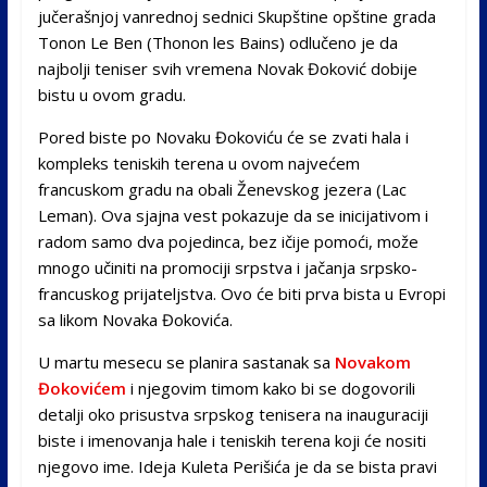
jučerašnjoj vanrednoj sednici Skupštine opštine grada
Tonon Le Ben (Thonon les Bains) odlučeno je da
najbolji teniser svih vremena Novak Đoković dobije
bistu u ovom gradu.
Pored biste po Novaku Đokoviću će se zvati hala i
kompleks teniskih terena u ovom najvećem
francuskom gradu na obali Ženevskog jezera (Lac
Leman). Ova sjajna vest pokazuje da se inicijativom i
radom samo dva pojedinca, bez ičije pomoći, može
mnogo učiniti na promociji srpstva i jačanja srpsko-
francuskog prijateljstva. Ovo će biti prva bista u Evropi
sa likom Novaka Đokovića.
U martu mesecu se planira sastanak sa
Novakom
Đokovićem
i njegovim timom kako bi se dogovorili
detalji oko prisustva srpskog tenisera na inauguraciji
biste i imenovanja hale i teniskih terena koji će nositi
njegovo ime. Ideja Kuleta Perišića je da se bista pravi