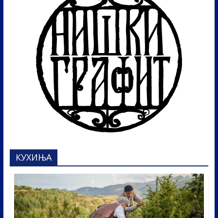
КУХИЊА