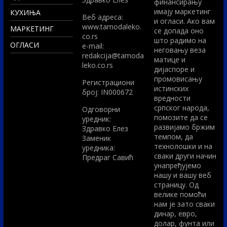
финансирању
имају маркетинг
КУХИЊА
Вeб адреса:
и огласи. Ако вам
www.tamodaleko.
МАРКЕТИНГ
се допада оно
co.rs
што радимо на
ОГЛАСИ
e-mail:
неговању веза
redakcija@tamoda
матице и
leko.co.rs
дијаспоре и
промовисању
Регистрациони
истинских
број: IN000672
вредности
српског народа,
Одговорни
помозите да се
уредник:
развијамо бржим
Здравко Елез
темпом, да
Заменик
технолошки и на
уредника:
сваки други начин
Предраг Савић
унапређујемо
нашу и вашу веб
страницу. Од
велике помоћи
нам је зато сваки
динар, евро,
долар, фунта или