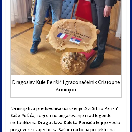
Dragoslav Kule Perišić i gradonačelnik Cristophe
Arminjon
Na inicijativu predsednika udruženja „Svi Srbi u Parizu“,
Saše Pešića
, i ogromno angažovanje i rad legende
motociklizma
Dragoslava Kuleta Perišića
koji je vodio
pregovore i zajedno sa Sašom radio na projektu, na