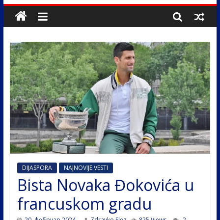
DIJASPORA
NAJNOVIJE VESTI
Bista Novaka Đokovića u
francuskom gradu
20. фебруар 2024.
Zdravko Elez
825 Views
2