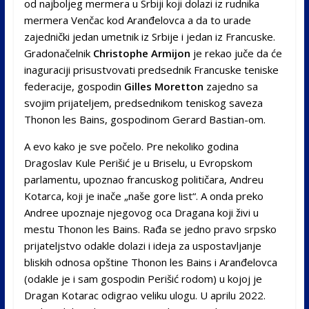
od najboljeg mermera u Srbiji koji dolazi iz rudnika
mermera Venčac kod Aranđelovca a da to urade
zajednički jedan umetnik iz Srbije i jedan iz Francuske.
Gradonačelnik
Christophe Armijon
je rekao juče da će
inaguraciji prisustvovati predsednik Francuske teniske
federacije, gospodin
Gilles Moretton
zajedno sa
svojim prijateljem, predsednikom teniskog saveza
Thonon les Bains, gospodinom Gerard Bastian-om.
A evo kako je sve počelo. Pre nekoliko godina
Dragoslav Kule Perišić je u Briselu, u Evropskom
parlamentu, upoznao francuskog političara, Andreu
Kotarca, koji je inače „naše gore list“. A onda preko
Andree upoznaje njegovog oca Dragana koji živi u
mestu Thonon les Bains. Rađa se jedno pravo srpsko
prijateljstvo odakle dolazi i ideja za uspostavljanje
bliskih odnosa opštine Thonon les Bains i Aranđelovca
(odakle je i sam gospodin Perišić rodom) u kojoj je
Dragan Kotarac odigrao veliku ulogu. U aprilu 2022.