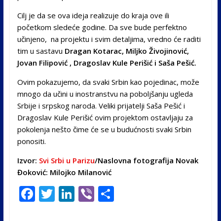
Cilj je da se ova ideja realizuje do kraja ove ili
početkom sledeće godine. Da sve bude perfektno
učinjeno, na projektu i svim detaljima, vredno će raditi
tim u sastavu
Dragan Kotarac, Miljko Živojinović,
Jovan Filipović , Dragoslav Kule Perišić i Saša Pešić.
Ovim pokazujemo, da svaki Srbin kao pojedinac, može
mnogo da učini u inostranstvu na poboljšanju ugleda
Srbije i srpskog naroda. Veliki prijatelji Saša Pešić i
Dragoslav Kule Perišić ovim projektom ostavljaju za
pokolenja nešto čime će se u budućnosti svaki Srbin
ponositi.
Izvor:
Svi Srbi u Parizu
/Naslovna fotografija Novak
Đoković: Milojko Milanović
F
T
Li
Vi
S
ac
w
n
b
h