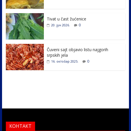
o
dI
o
n
k
Tivat u čast žućenice
0
20. јун 2026.
Čuveni sajt objavio listu najgorih
srpskih jela
0
16. октобар 2025.
КОНТАКТ