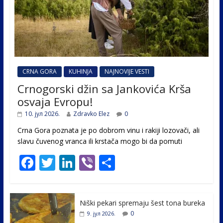
CRNA GORA
KUHINJA
NAJNOVIJE VESTI
Crnogorski džin sa Jankovića Krša
osvaja Evropu!
10. јул 2026.
Zdravko Elez
0
Crna Gora poznata je po dobrom vinu i rakiji lozovači, ali
slavu čuvenog vranca ili krstača mogo bi da pomuti
F
T
Li
Vi
S
ac
w
n
b
h
e
itt
k
er
ar
Niški pekari spremaju šest tona bureka
b
er
e
e
0
9. јул 2026.