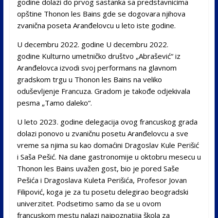
godine dolazi do prvog sastanka sa predstavnicima
opštine Thonon les Bains gde se dogovara njihova
zvanična poseta Aranđelovcu u leto iste godine.
U decembru 2022. godine U decembru 2022.
godine Kulturno umetničko društvo „Abrašević“ iz
Aranđelovca izvodi svoj performans na glavnom
gradskom trgu u Thonon les Bains na veliko
oduševljenje Francuza. Gradom je takođe odjekivala
pesma „Tamo daleko“.
U leto 2023. godine delegacija ovog francuskog grada
dolazi ponovo u zvaničnu posetu Aranđelovcu a sve
vreme sa njima su kao domaćini Dragoslav Kule Perišić
i Saša Pešić. Na dane gastronomije u oktobru mesecu u
Thonon les Bains uvažen gost, bio je pored Saše
Pešića i Dragoslava Kuleta Perišića, Profesor Jovan
Filipović, koga je za tu posetu delegirao beogradski
univerzitet. Podsetimo samo da se u ovom
francuskom mestu nalazi najpoznatija škola za