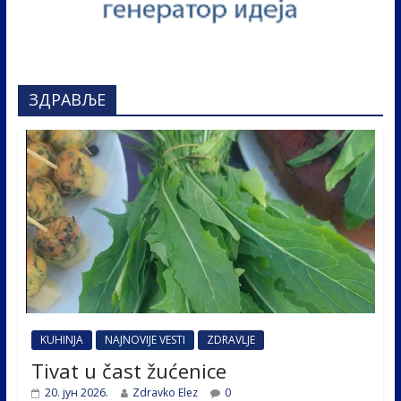
ЗДРАВЉЕ
KUHINJA
NAJNOVIJE VESTI
ZDRAVLJE
Tivat u čast žućenice
20. јун 2026.
Zdravko Elez
0