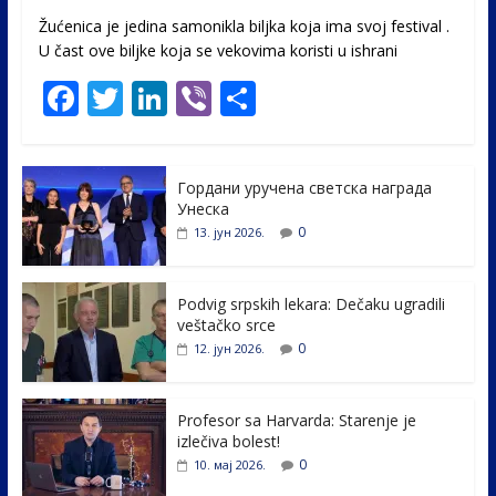
Žućenica je jedina samonikla biljka koja ima svoj festival .
U čast ovе biljke koja se vekovima koristi u ishrani
F
T
Li
Vi
S
ac
w
n
b
h
e
itt
k
er
ar
Гордани уручена светска награда
b
er
e
e
Унеска
o
dI
0
13. јун 2026.
o
n
k
Podvig srpskih lekara: Dečaku ugradili
veštačko srce
0
12. јун 2026.
Profesor sa Harvarda: Starenje je
izlečiva bolest!
0
10. мај 2026.