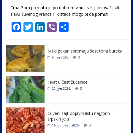
Crna Gora poznata je po dobrom vinu i rakiji lozovači, ali
slavu čuvenog vranca ili krstača mogo bi da pomuti
F
T
Li
Vi
S
ac
w
n
b
h
e
itt
k
er
ar
Niški pekari spremaju šest tona bureka
b
er
e
e
0
9. јул 2026.
o
dI
o
n
k
Tivat u čast žućenice
0
20. јун 2026.
Čuveni sajt objavio listu najgorih
srpskih jela
0
16. октобар 2025.