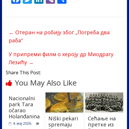
ac
w
n
b
h
e
itt
k
er
ar
b
er
e
e
←
Отеран на робију због „Погреба два
o
dI
раба“
o
n
k
У припреми филм о хероју др Миодрагу
Лезићу
→
Share This Post:
You May Also Like
Nacionalni
park Tara
očarao
Holanđanina
Niški pekari
Сећање на
spremaju
претке из
4. мај 2026.