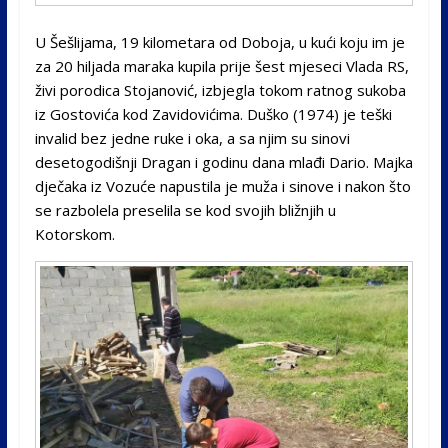
U Šešlijama, 19 kilometara od Doboja, u kući koju im je
za 20 hiljada maraka kupila prije šest mjeseci Vlada RS,
živi porodica Stojanović, izbjegla tokom ratnog sukoba
iz Gostovića kod Zavidovićima. Duško (1974) је teški
invalid bez jedne ruke i oka, а sa njim su sinovi
desetogodišnji Dragan i godinu dana mlađi Dario. Majka
dječaka iz Vozuće napustila je muža i sinove i nakon što
se razbolela preselila se kod svojih bližnjih u
Kotorskom.