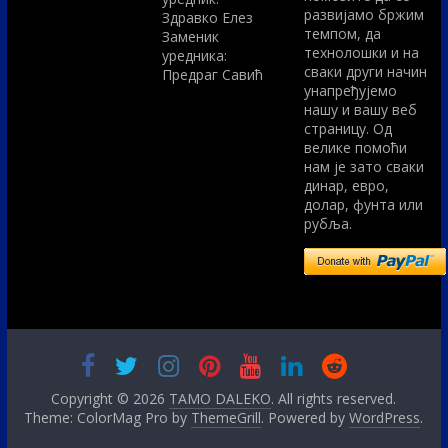
развијамо бржим
Здравко Елез
темпом, да
Заменик
технолошки и на
уредника:
сваки други начин
Предраг Савић
унапређујемо
нашу и вашу веб
страницу. Од
велике помоћи
нам је зато сваки
динар, евро,
долар, фунта или
рубља.
Copyright © 2026
TAMO DALEKO
. All rights reserved.
Theme: ColorMag Pro by
ThemeGrill
. Powered by
WordPress
.