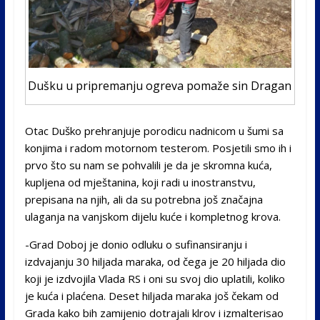
Dušku u pripremanju ogreva pomaže sin Dragan
Otac Duško prehranjuje porodicu nadnicom u šumi sa
konjima i radom motornom testerom. Posjetili smo ih i
prvo što su nam se pohvalili je da je skromna kuća,
kupljena od mještanina, koji radi u inostranstvu,
prepisana na njih, ali da su potrebna još značajna
ulaganja na vanjskom dijelu kuće i kompletnog krova.
-Grad Doboj je donio odluku o sufinansiranju i
izdvajanju 30 hiljada maraka, od čega je 20 hiljada dio
koji je izdvojila Vlada RS i oni su svoj dio uplatili, koliko
je kuća i plaćena. Deset hiljada maraka još čekam od
Grada kako bih zamijenio dotrajali klrov i izmalterisao