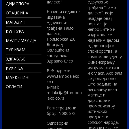
далеко"
Удружење
ДИЈАСПОРА
грађана “Тамо
Назив и седиште
ОТАЏБИНА
далеко”, које
издавача:
изадаје овај
МАГАЗИН
Удружење
портал, је
грађана Тамо
непрофитно и
КУЛТУРА
далеко,
издржава се
Приморска 20,
највећим делом
МУЛТИМЕДИЈА
Београд
од донација и
ТУРИЗАМ
Овлашћени
спонзорства, а
заступник:
само мали удео у
ЗДРАВЉЕ
Здравко Елез
финансирању
имају маркетинг
КУХИЊА
Вeб адреса:
и огласи. Ако вам
www.tamodaleko.
МАРКЕТИНГ
се допада оно
co.rs
што радимо на
ОГЛАСИ
e-mail:
неговању веза
redakcija@tamoda
матице и
leko.co.rs
дијаспоре и
промовисању
Регистрациони
истинских
број: IN000672
вредности
српског народа,
Одговорни
помозите да се
уредник: