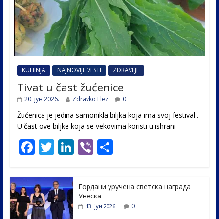
KUHINJA
NAJNOVIJE VESTI
ZDRAVLJE
Tivat u čast žućenice
20. јун 2026.
Zdravko Elez
0
Žućenica je jedina samonikla biljka koja ima svoj festival .
U čast ovе biljke koja se vekovima koristi u ishrani
F
T
Li
Vi
S
ac
w
n
b
h
e
itt
k
er
ar
Гордани уручена светска награда
b
er
e
e
Унеска
o
dI
0
13. јун 2026.