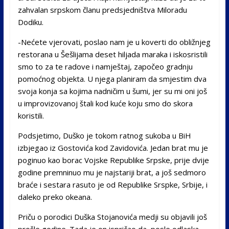
zahvalan srpskom članu predsjedništva Miloradu
Dodiku.
-Nećete vjerovati, poslao nam je u koverti do obližnjeg
restorana u Šešlijama deset hiljada maraka i iskosristili
smo to za te radove i namještaj, započeo gradnju
pomoćnog objekta. U njega planiram da smjestim dva
svoja konja sa kojima nadničim u šumi, jer su mi oni još
u improvizovanoj štali kod kuće koju smo do skora
koristili.
Podsjetimo, Duško je tokom ratnog sukoba u BiH
izbjegao iz Gostovića kod Zavidovića. Jedan brat mu je
poginuo kao borac Vojske Republike Srpske, prije dvije
godine premninuo mu je najstariji brat, a još sedmoro
braće i sestara rasuto je od Republike Srspke, Srbije, i
daleko preko okeana.
Priču o porodici Duška Stojanovića medji su objavili još
prošle godine. Tada je on ispričao da, posle odlaska