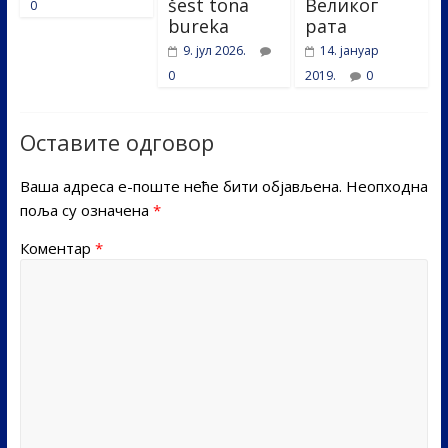
šest tona
Великог
0
bureka
рата
9. јул 2026.
14. јануар
0
2019.
0
Оставите одговор
Ваша адреса е-поште неће бити објављена.
Неопходна
поља су означена
*
Коментар
*