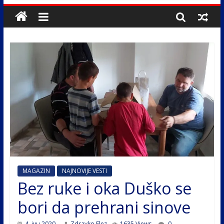
MAGAZIN
NAJNOVIJE VESTI
Bez ruke i oka Duško se
bori da prehrani sinove
4. јун 2020.
Zdravko Elez
1635 Views
0