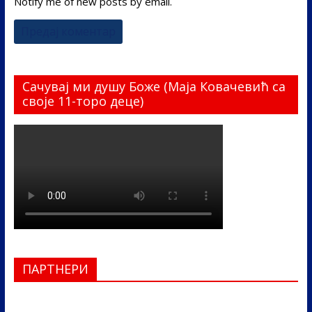
Notify me of new posts by email.
Сачувај ми душу Боже (Маја Ковачевић са
своје 11-торо деце)
ПАРТНЕРИ