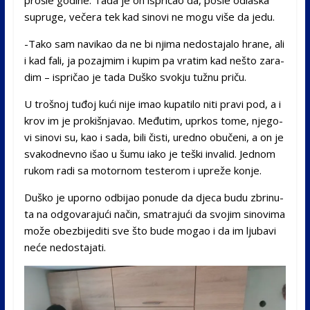
supruge, večera tek kad sinovi ne mogu više da jedu.
-Ta­ko sam na­vi­kao da ne bi nji­ma ne­dos­ta­ja­lo hra­ne, ali
i kad fa­li, ja po­zaj­mim i ku­pim pa vratim kad ne­što za­ra­
dim – ispričao je tada Duško svokju tužnu priču.
U tro­šnoj tuđoj kući nije imao ku­pa­ti­lo ni­ti pra­vi pod, a i
krov im je pro­kiš­nja­vao. Međutim, uprkos to­me, nje­go­
vi si­no­vi su, kao i sada, bili čis­ti, ure­dno obučeni, a on je
svakodnevno išao u šumu iako je teški invalid. Jednom
rukom radi sa motornom testerom i upreže konje.
Duško je uporno odbijao po­nude da dje­ca bu­du zbri­nu­
ta na od­go­va­ra­jući način, smatrajući da svo­jim si­no­vi­ma
može obe­zbi­je­di­ti sve što bu­de mo­gao i da im lju­ba­vi
neće ne­dos­ta­ja­ti.