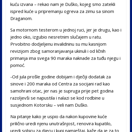
kuću izvana – rekao nam je Duško, kojeg smo zatekli
ispred kuće u pripremanju ogreva za zimu sa sinom
Draganom.
Sa motornom testerom u jednoj ruci, jer je drugu, kao i
jedno oko, izgubio nesretnim slučajem u ratu.
Prvobitno dodjeljenu invalidninu su mu kasnijom
revizijom zbog samoranjavanja ukinuli i od ličnih
primanja ima svega 90 maraka naknade za tuđu njegu i
pomoć.
-Od jula prošle godine dobijam i dječiji dodatak za
sinove i 200 maraka od Centra za socijani rad kao
samohrani otac, jer nas je supruga prije pet godina
razoljevši se napustila i nalazi se kod rodbine u
susjednom Kotorsku – veli nam Duško.
Na pitanje kako je uspio da nakon kupovine kuće
prilično uredi njenu unutrašnjost, renovira kupatilo,
uredi sobicu za djecu i kupi namještaj, kaže da je za to