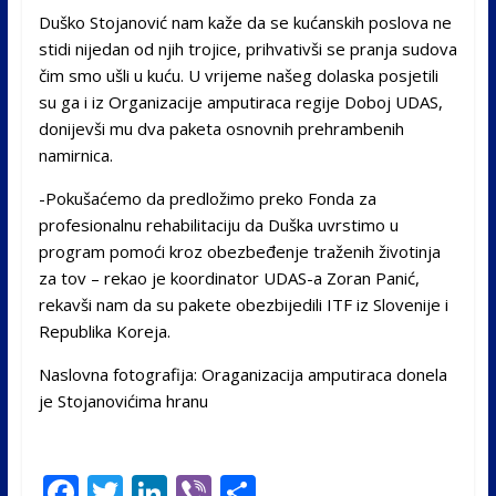
Duško Stojanović nam kaže da se kućanskih poslova ne
stidi nijedan od njih trojice, prihvativši se pranja sudova
čim smo ušli u kuću. U vrijeme našeg dolaska posjetili
su ga i iz Organizacije amputiraca regije Doboj UDAS,
donijevši mu dva paketa osnovnih prehrambenih
namirnica.
-Pokušaćemo da predložimo preko Fonda za
profesionalnu rehabilitaciju da Duška uvrstimo u
program pomoći kroz obezbeđenje traženih životinja
za tov – rekao je koordinator UDAS-a Zoran Panić,
rekavši nam da su pakete obezbijedili ITF iz Slovenije i
Republika Koreja.
Naslovna fotografija: Oraganizacija amputiraca donela
je Stojanovićima hranu
F
T
Li
Vi
S