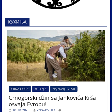
КУХИЊА
CRNA GORA
KUHINJA
NAJNOVIJE VESTI
Crnogorski džin sa Jankovića Krša
osvaja Evropu!
10. јул 2026.
Zdravko Elez
0