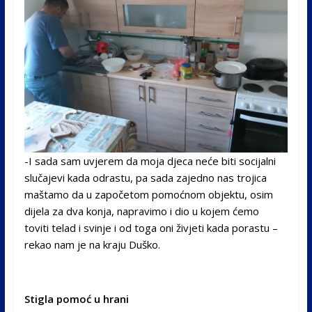
-I sada sam uvjerem da moja djeca neće biti socijalni
slučajevi kada odrastu, pa sada zajedno nas trojica
maštamo da u započetom pomoćnom objektu, osim
dijela za dva konja, napravimo i dio u kojem ćemo
toviti telad i svinje i od toga oni živjeti kada porastu –
rekao nam je na kraju Duško.
Stigla pomoć u hrani