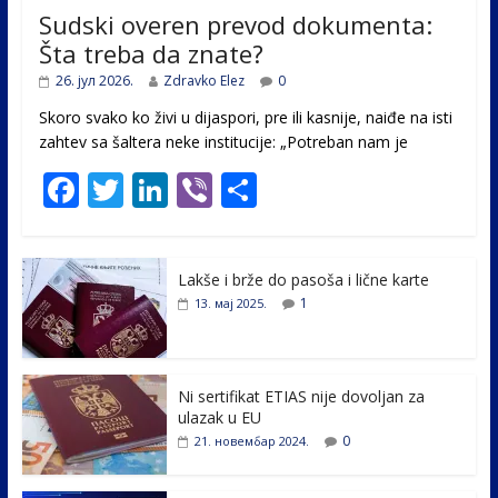
Sudski overen prevod dokumenta:
Šta treba da znate?
26. јул 2026.
Zdravko Elez
0
Skoro svako ko živi u dijaspori, pre ili kasnije, naiđe na isti
zahtev sa šaltera neke institucije: „Potreban nam je
F
T
Li
Vi
S
ac
w
n
b
h
e
itt
k
er
ar
Lakše i brže do pasoša i lične karte
b
er
e
e
1
13. мај 2025.
o
dI
o
n
k
Ni sertifikat ETIAS nije dovoljan za
ulazak u EU
0
21. новембар 2024.