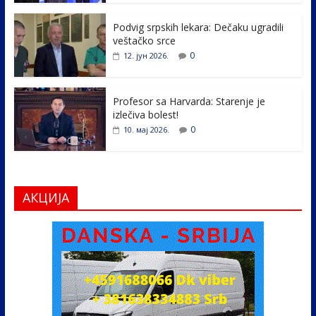
o
n
k
Podvig srpskih lekara: Dečaku ugradili
veštačko srce
0
12. јун 2026.
Profesor sa Harvarda: Starenje je
izlečiva bolest!
0
10. мај 2026.
АКЦИЈА