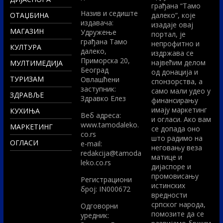
грађана “Тамо
Назив и седиште
ОТАЏБИНА
далеко”, које
издавача:
изадаје овај
МАГАЗИН
Удружење
портал, је
грађана Тамо
непрофитно и
КУЛТУРА
далеко,
издржава се
Приморска 20,
највећим делом
МУЛТИМЕДИЈА
Београд
од донација и
ТУРИЗАМ
Овлашћени
спонзорства, а
заступник:
само мали удео у
ЗДРАВЉЕ
Здравко Елез
финансирању
имају маркетинг
КУХИЊА
Вeб адреса:
и огласи. Ако вам
www.tamodaleko.
МАРКЕТИНГ
се допада оно
co.rs
што радимо на
ОГЛАСИ
e-mail:
неговању веза
redakcija@tamoda
матице и
leko.co.rs
дијаспоре и
промовисању
Регистрациони
истинских
број: IN000672
вредности
српског народа,
Одговорни
помозите да се
уредник: