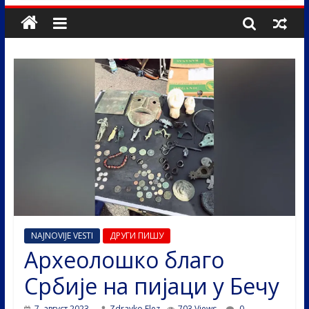
NAJNOVIJE VESTI
ДРУГИ ПИШУ
Археолошко благо
Србије на пијаци у Бечу
7. август 2023.
Zdravko Elez
703 Views
0