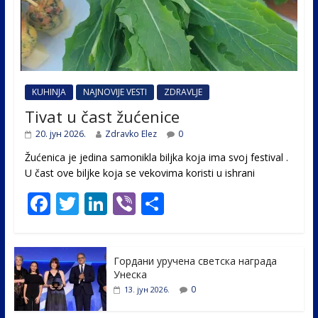
KUHINJA
NAJNOVIJE VESTI
ZDRAVLJE
Tivat u čast žućenice
20. јун 2026.
Zdravko Elez
0
Žućenica je jedina samonikla biljka koja ima svoj festival .
U čast ovе biljke koja se vekovima koristi u ishrani
F
T
Li
Vi
S
ac
w
n
b
h
e
itt
k
er
ar
Гордани уручена светска награда
b
er
e
e
Унеска
o
dI
0
13. јун 2026.
o
n