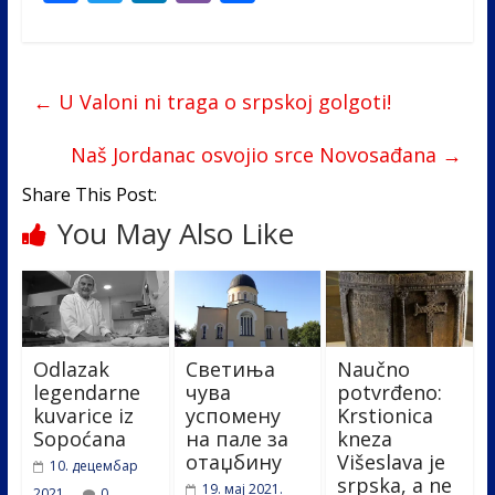
ac
w
n
b
h
e
itt
k
er
ar
b
er
e
e
←
U Valoni ni traga o srpskoj golgoti!
o
dI
o
n
Naš Jordanac osvojio srce Novosađana
→
k
Share This Post:
You May Also Like
Odlazak
Светиња
Naučno
legendarne
чува
potvrđeno:
kuvarice iz
успомену
Krstionica
Sopoćana
на пале за
kneza
отаџбину
Višeslava je
10. децембар
srpska, a ne
19. мај 2021.
2021.
0