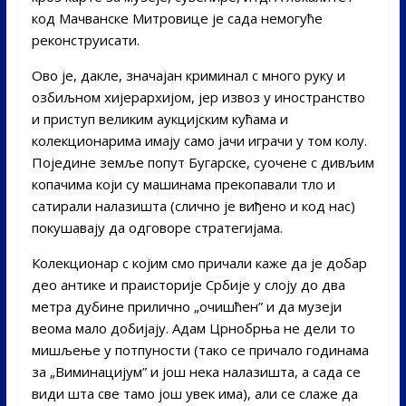
код Мачванске Митровице је сада немогуће
реконструисати.
Ово је, дакле, значајан криминал с много руку и
озбиљном хијерархијом, јер извоз у иностранство
и приступ великим аукцијским кућама и
колекционарима имају само јачи играчи у том колу.
Поједине земље попут Бугарске, суочене с дивљим
копачима који су машинама прекопавали тло и
сатирали налазишта (слично је виђено и код нас)
покушавају да одговоре стратегијама.
Колекционар с којим смо причали каже да је добар
део антике и праисторије Србије у слоју до два
метра дубине прилично „очишћен” и да музеји
веома мало добијају. Адам Црнобрња не дели то
мишљење у потпуности (тако се причало годинама
за „Виминацијум” и још нека налазишта, а сада се
види шта све тамо још увек има), али се слаже да