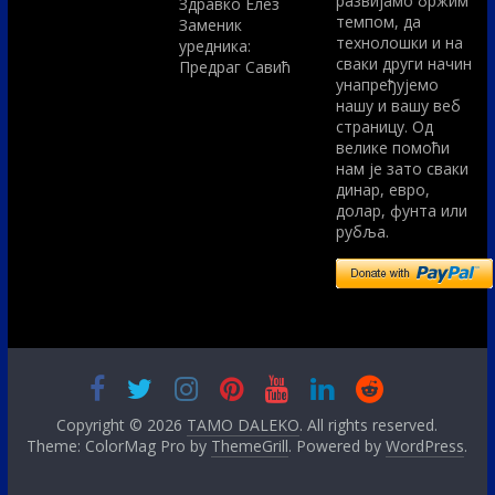
развијамо бржим
Здравко Елез
темпом, да
Заменик
технолошки и на
уредника:
сваки други начин
Предраг Савић
унапређујемо
нашу и вашу веб
страницу. Од
велике помоћи
нам је зато сваки
динар, евро,
долар, фунта или
рубља.
Copyright © 2026
TAMO DALEKO
. All rights reserved.
Theme: ColorMag Pro by
ThemeGrill
. Powered by
WordPress
.