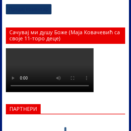
Сачувај ми душу Боже (Маја Ковачевић са
своје 11-торо деце)
ПАРТНЕРИ