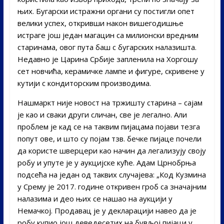
њих. Бугарски истражни органи су постигли опет
велики успех, откривши након вишегодишње
истраге још један магацин са милионски вредним
старинама, овог пута баш с бугарских налазишта.
Недавно је Царина Србије запленила на Хоргошу
сет новчића, керамичке лампе и фигуре, скривене у
кутији с кондиторским производима.
Нашмаркт није новост на тржишту старина – сајам
је као и сваки други сличан, све је легално. Али
проблем је кад се на таквим пијацама појави тезга
попут ове, и што су појам тзв. бечке пијаце почели
да користе шверцери као начин да легализују своју
робу и упуте је у аукцијске куће. Адам Црнобрња
подсећа на један од таквих случајева: „Код Кузмина
у Срему је 2017. године откривен гроб са значајним
налазима и део њих се нашао на аукцији у
Немачкој. Продавац је у декларацији навео да је
робу купио још деведесетих на бувљој пијаци у