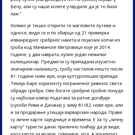
Бечу, али су наше колеге утврдиле да је то била
лаж.”
Колико је тешко открити те магловите путеве и
односе, види се и по збирци од 21 примерка
изванредног сребрног накита и појасних копчи из
гроба код Мачванске Митровице које је 2014.
године, у два наврата, купио један немачки
колекционар. Предмети су припадали изузетно
значајном налазишту, гробу насталом нешто после
81. године нове ере, који културолошки припада
Текија-Баре хоризонту пограничног римског света
обраде сребра. Ове богате сребрне гробне понуде
су најбољи извор података за ратне догађаје
(сукоби Рима и Дачана) у зиму 81/82. нове ере, али
и за продирање утицаја варварских народа. Праве
су личне карте заједнице и времена. Е за ту „личну
карту” туристи данас прилично плаћају да је виде,
кроз карте за музеје, сувенире, итд. А локалитет