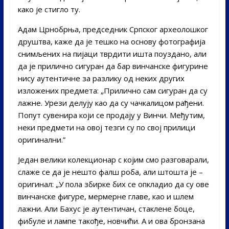
како је стигло ту.
Адам Црнобрња, председник Српског археолошког
друштва, каже да је тешко на основу фотографија
снимљених на пијаци тврдити ишта поуздано, али
да је прилично сигуран да бар винчанске фигурине
нису аутентичне за разлику од неких других
изложених предмета: „Прилично сам сигуран да су
лажне. Урези делују као да су чачкалицом рађени.
Попут сувенира који се продају у Винчи. Међутим,
неки предмети на овој тезги су по свој прилици
оригинални.”
Један велики колекционар с којим смо разговарали,
слаже се да је нешто фалш роба, али штошта је –
оригинал: „У пола збирке бих се опкладио да су ове
винчанске фигуре, мермерне главе, као и шлем
лажни. Али Бахус је аутентичан, стаклене боце,
фибуле и лампе такође, новчићи. А и ова бронзана