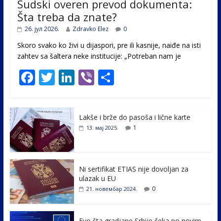
Sudski overen prevod dokumenta:
Šta treba da znate?
26. јул 2026.
Zdravko Elez
0
Skoro svako ko živi u dijaspori, pre ili kasnije, naiđe na isti
zahtev sa šaltera neke institucije: „Potreban nam je
F
T
Li
Vi
S
ac
w
n
b
h
e
itt
k
er
ar
Lakše i brže do pasoša i lične karte
b
er
e
e
1
13. мај 2025.
o
dI
o
n
k
Ni sertifikat ETIAS nije dovoljan za
ulazak u EU
0
21. новембар 2024.
Evo šta gradjane Srbije čeka po novim