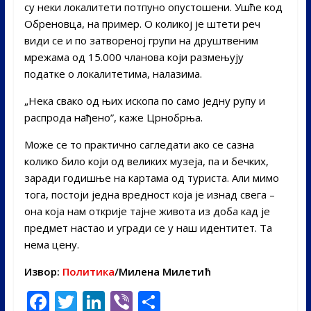
су неки локалитети потпуно опустошени. Ушће код
Обреновца, на пример. О коликој је штети реч
види се и по затвореној групи на друштвеним
мрежама од 15.000 чланова који размењују
податке о локалитетима, налазима.
„Нека свако од њих ископа по само једну рупу и
распрода нађено”, каже Црнобрња.
Може се то практично сагледати ако се сазна
колико било који од великих музеја, па и бечких,
заради годишње на картама од туриста. Али мимо
тога, постоји једна вредност која је изнад свега –
она која нам открије тајне живота из доба кад је
предмет настао и угради се у наш идентитет. Та
нема цену.
Извор:
Политика
/Милена Милетић
F
T
Li
Vi
S