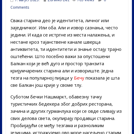
Comments
Свака старина део је идентитета, личног или
заједничког. Или оба. Али и извор сазнања, често
једини. И када се истргне из места налажења, и
нестане кроз тајанствене канале шверца
антиквитета, ти идентитети и знање остају трајно
оштећени. Што посебно важи за опустошени
Балкан који је већ дуго и простор транзита
кријумчарених старина али и извориште. Једна
тезга на популарној пијаци у
Бечу
показала је шта
све Балкан још крије у своме тлу.
Суботом бечки Нашмаркт, обавезну тачку
туристичких бедекера због добрих ресторана,
зачина и других гурманлука који се овде сливају из
свих делова света, окупирају продавци старина.
Пробијајући се међу тезгама и разноликим
језицима, истражујемо ово море насељено старим