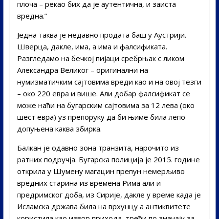
плоча – рекао бих да је аутентична, и заиста
вредна.”
Једна таква је недавно продата баш у Аустрији.
Шверца, дакле, има, а има и фалсификата.
Разгледамо на бечкој пијаци сребрњак с ликом
Александра Великог – оригинални на
нумизматичким сајтовима вреди као и на овој тезги
– око 220 евра и више. Али добар фалсификат се
може наћи на бугарским сајтовима за 12 лева (око
шест евра) уз препоруку да би њиме била лепо
допуњена каква збирка.
Балкан је одавно зона транзита, нарочито из
ратних подручја. Бугарска полиција је 2015. године
открила у Шумену магацин препун немерљиво
вредних старина из времена Рима али и
предримског доба, из Сирије, дакле у време када је
Исламска држава била на врхунцу а антиквитете
користила као извор прихода, трећи по значају за