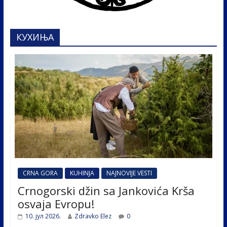
КУХИЊА
CRNA GORA
KUHINJA
NAJNOVIJE VESTI
Crnogorski džin sa Jankovića Krša
osvaja Evropu!
10. јул 2026.
Zdravko Elez
0