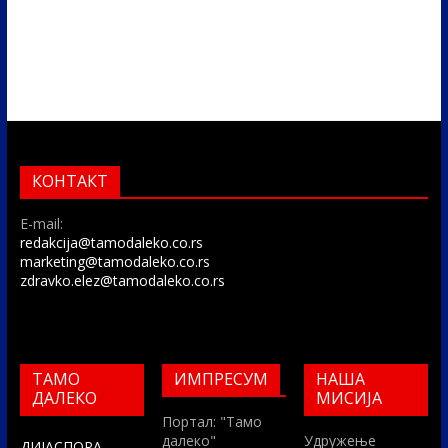
КОНТАКТ
E-mail:
redakcija@tamodaleko.co.rs
marketing@tamodaleko.co.rs
zdravko.elez@tamodaleko.co.rs
ТАМО
ИМПРЕСУМ
НАША
ДАЛЕКО
МИСИЈА
Портал: "Тамо
далеко"
Удружење
ДИЈАСПОРА