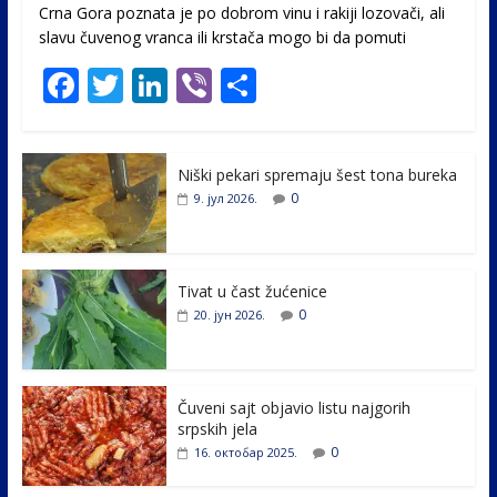
Crna Gora poznata je po dobrom vinu i rakiji lozovači, ali
slavu čuvenog vranca ili krstača mogo bi da pomuti
F
T
Li
Vi
S
ac
w
n
b
h
e
itt
k
er
ar
Niški pekari spremaju šest tona bureka
b
er
e
e
0
9. јул 2026.
o
dI
o
n
k
Tivat u čast žućenice
0
20. јун 2026.
Čuveni sajt objavio listu najgorih
srpskih jela
0
16. октобар 2025.