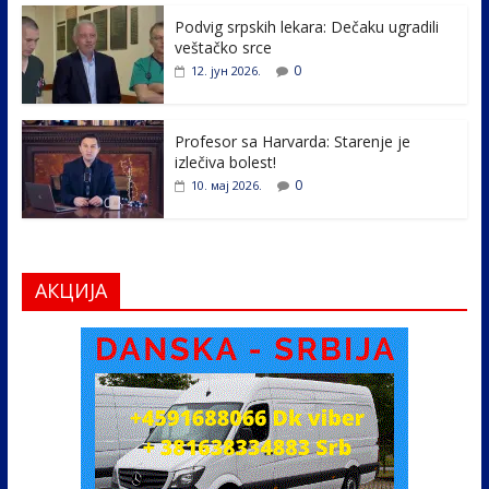
k
Podvig srpskih lekara: Dečaku ugradili
veštačko srce
0
12. јун 2026.
Profesor sa Harvarda: Starenje je
izlečiva bolest!
0
10. мај 2026.
АКЦИЈА