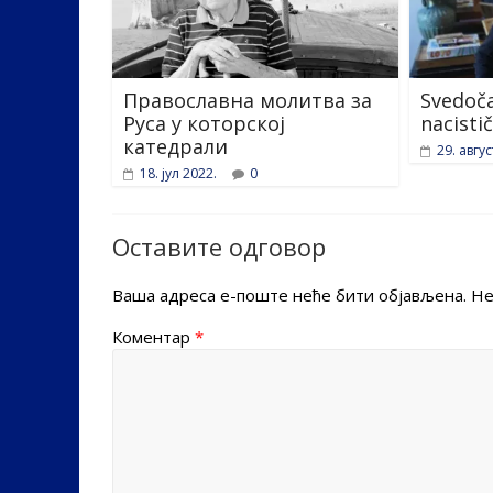
Православна молитва за
Svedoča
Руса у которској
nacisti
катедрали
29. авгус
18. јул 2022.
0
Оставите одговор
Ваша адреса е-поште неће бити објављена.
Не
Коментар
*