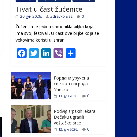
Tivat u čast žućenice
20. јун 2026.
Zdravko Elez
0
Žućenica je jedina samonikla biljka koja
ima svoj festival . U čast ovе biljke koja se
vekovima koristi u ishrani
F
T
Li
Vi
S
ac
w
n
b
h
e
itt
k
er
ar
Гордани уручена
b
er
e
e
светска награда
o
dI
Унеска
0
13. јун 2026.
o
n
k
Podvig srpskih lekara:
Dečaku ugradili
veštačko srce
0
12. јун 2026.