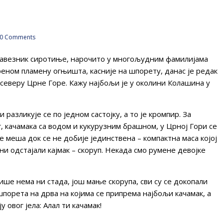
0 Comments
и савезник сиротиње, нарочито у многољудним фамилијама
реном пламену огњишта, касније на шпорету, данас је редак
северу Црне Горе. Кажу најбољи је у околини Колашина у
 разликује се по једном састојку, а то је кромпир. За
 качамака са водом и кукурузним брашном, у Црној Гори се
е меша док се не добије јединствена – компактна маса којој
и одстајали кајмак – скоруп. Некада смо румене девојке
ише нема ни стада, још мање скорупа, сви су се докопали
шпорета на дрва на којима се припрема најбољи качамак, а
у овог јела: Алал ти качамак!