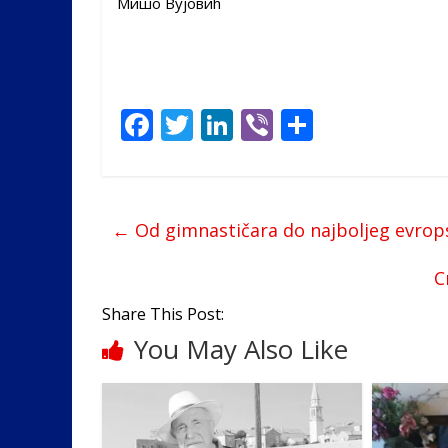
Мишо Вујовић
F
T
Li
Vi
S
ac
w
n
b
h
e
itt
k
er
ar
b
er
e
e
←
Od gimnastičara do najboljeg evro
o
dI
o
n
С
k
Share This Post:
You May Also Like