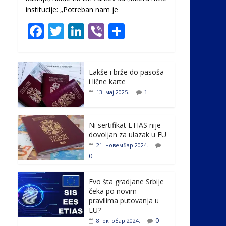
institucije: „Potreban nam je
F
T
Li
Vi
S
ac
w
n
b
h
e
itt
k
er
ar
Lakše i brže do pasoša
b
er
e
e
i lične karte
o
dI
1
13. мај 2025.
o
n
k
Ni sertifikat ETIAS nije
dovoljan za ulazak u EU
21. новембар 2024.
0
Evo šta gradjane Srbije
čeka po novim
pravilima putovanja u
EU?
0
8. октобар 2024.