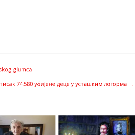
pskog glumca
писак 74.580 убијене деце у усташким логорма
→