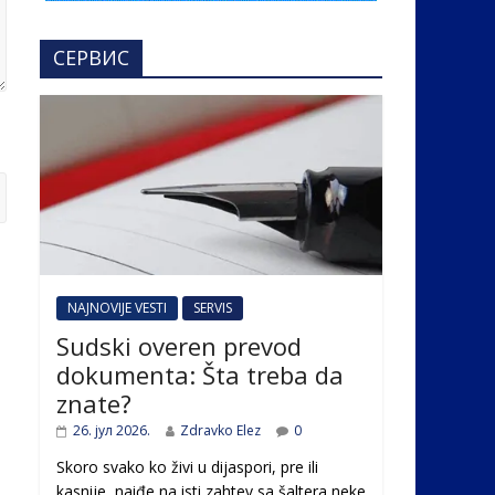
СЕРВИС
NAJNOVIJE VESTI
SERVIS
Sudski overen prevod
dokumenta: Šta treba da
znate?
26. јул 2026.
Zdravko Elez
0
Skoro svako ko živi u dijaspori, pre ili
kasnije, naiđe na isti zahtev sa šaltera neke