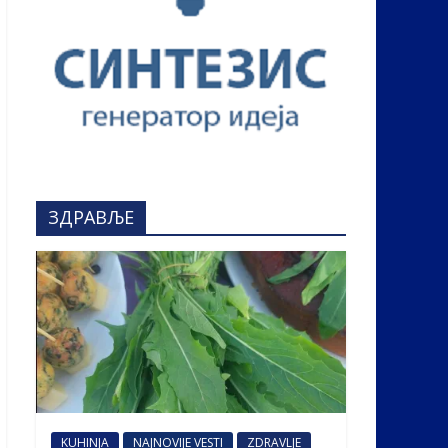
ЗДРАВЉЕ
KUHINJA
NAJNOVIJE VESTI
ZDRAVLJE