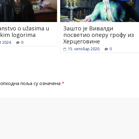
nstvo o užasima u
Зашто је Вивалди
čkim logorima
посветио оперу грофу из
Херцеговине
т 2024.
0
15. октобар 2020.
0
опходна поља су означена
*