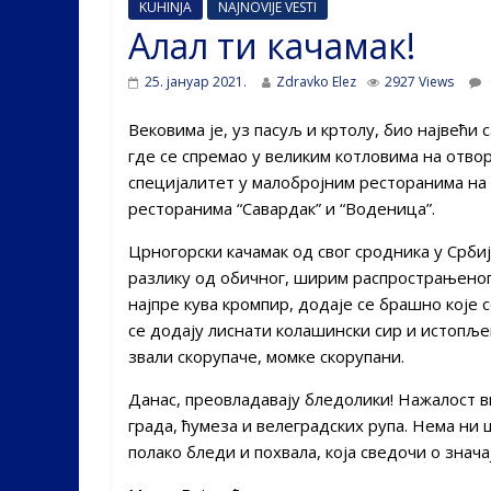
KUHINJA
NAJNOVIJE VESTI
Алал ти качамак!
25. јануар 2021.
Zdravko Elez
2927 Views
Вековима је, уз пасуљ и кртолу, био највећ
где се спремао у великим котловима на отво
специјалитет у малобројним ресторанима на 
ресторанима “Савардак” и “Воденица”.
Црногорски качамак од свог сродника у Србији
разлику од обичног, ширим распрострањеног,
најпре кува кромпир, додаје се брашно које с
се додају лиснати колашински сир и истопљен
звали скорупаче, момке скорупани.
Данас, преовладавају бледолики! Нажалост в
града, ћумеза и велеградских рупа. Нема ни 
полако бледи и похвала, која сведочи о значај