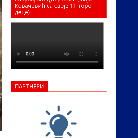
Ковачевић са своје 11-торо
деце)
ПАРТНЕРИ