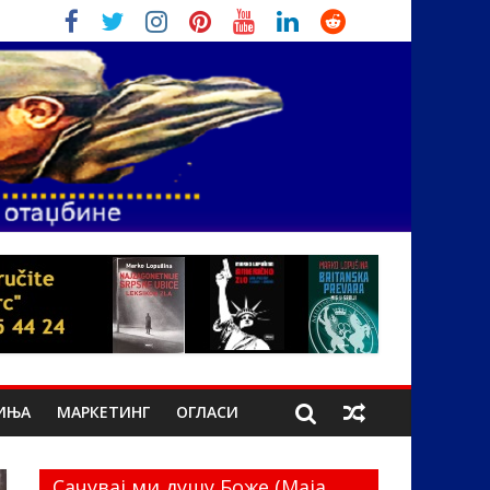
ИЊА
МАРКЕТИНГ
ОГЛАСИ
Сачувај ми душу Боже (Маја