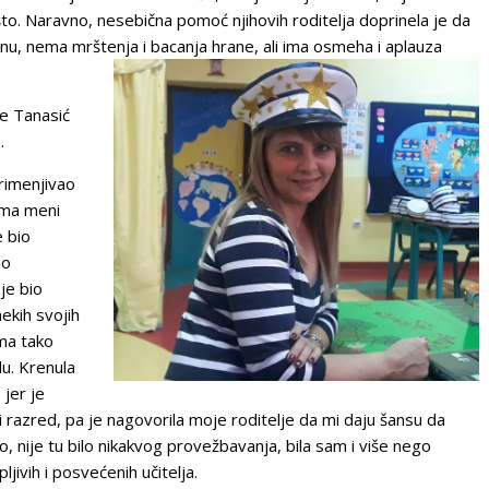
zašto. Naravno, nesebična pomoć njihovih roditelja doprinela je da
u, nema mrštenja i bacanja hrane, ali ima osmeha i aplauza
ce Tanasić
.
primenjivao
rema meni
e bio
no
je bio
ekih svojih
ema tako
u. Krenula
 jer je
 razred, pa je nagovorila moje roditelje da mi daju šansu da
nije tu bilo nikakvog provežbavanja, bila sam i više nego
ljivih i posvećenih učitelja.