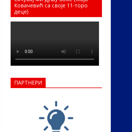
Ковачевић са своје 11-торо
деце)
ПАРТНЕРИ