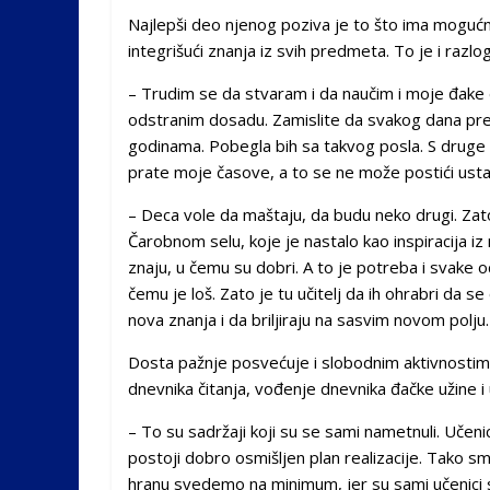
Najlepši deo njenog poziva je to što ima moguć
integrišući znanja iz svih predmeta. To je i razl
– Trudim se da stvaram i da naučim i moje đake d
odstranim dosadu. Zamislite da svakog dana pre
godinama. Pobegla bih sa takvog posla. S druge 
prate moje časove, a to se ne može postići ust
– Deca vole da maštaju, da budu neko drugi. Zat
Čarobnom selu, koje je nastalo kao inspiracija iz
znaju, u čemu su dobri. A to je potreba i svake 
čemu je loš. Zato je tu učitelj da ih ohrabri da
nova znanja i da briljiraju na sasvim novom polju.
Dosta pažnje posvećuje i slobodnim aktivnostima
dnevnika čitanja, vođenje dnevnika đačke užine i 
– To su sadržaji koji su se sami nametnuli. Učen
postoji dobro osmišljen plan realizacije. Tako s
hranu svedemo na minimum, jer su sami učenici sh