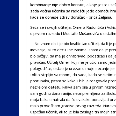
kombinacije nije dobro koristiti, a koje jeste i 
sada većina učenika sa radošću jede domaću hran
kada se donese zdrav doručak – priča Željana.
Seća se i svojih učitelja, Omera Radončića i Vuki
u prvom razredu i Mustafe Mušanovića u ostalim
– Ne znam da li je bio kvalitetan učitelj, da li je 
inovacije, ali to decu i ne zanima. Znam da je p
bio pažljiv, da me je ohrabrivao, podsticao i da j
pravičan. Učitelj Omer, koji me je učio samo jed
polugodište, ostao je urezan u moje sećanje jer 
toliko strpljiv sa mnom, da sada, kada se setim n
postupaka, pitam se kako li bih ja reagovala pr
nezrelom detetu, kakva sam bila u prvom razred
sam godinu dana ranije, nepripremljena za školu,
moja baka smatrala da ću svakako ponavljati prvi
malo provežbam gradivo prvog razreda. Naravno, 
uspešan učenik, ali to je bila zasluga tih mojih strp