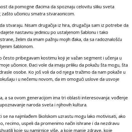
nost da pomogne đacima da spoznaju celovitu sliku sveta
og zašto učionicu smatra stvaraonicom.
a stvaraju. Nisam drugačija iz hira, drugačija sam iz potrebe da
dajete nastavnu jedinicu po ustaljenom šablonu i tako
strane, želim da imam pažnju mojih đaka, da sa radoznalošću
aljenim šablonom.
o često pribegavam kostimu koji je važan segment i učenja u
 moje učionice. Đaci vole da imaju priliku da pokažu šta mogu, šta
odrasle osobe. Ko još voli da od njega tražimo da nam pokaže u
 se okušaju i u nečemu novom, da im omogući uslove da usvoje
, a sa ovom generacijom ima tri oblasti interesovanja: vođenje
upoznavanje naroda sveta i njihovih kultura.
ici se na najmlađem školskom uzrastu mogu lako motivisati, ako
mo, recimo, uspeli da promenimo način ishrane i da nezdravu
vatili koje su namirnice više, a koje manje zdrave, koje