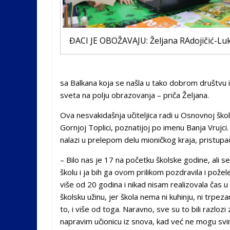
ĐACI JE OBOŽAVAJU: Željana RAdojičić-Luk
sa Balkana koja se našla u tako dobrom društvu i 
sveta na polju obrazovanja – priča Željana.
Ova nesvakidašnja učiteljica radi u Osnovnoj ško
Gornjoj Toplici, poznatijoj po imenu Banja Vruj
nalazi u prelepom delu mioničkog kraja, pristupač
– Bilo nas je 17 na početku školske godine, ali
školu i ja bih ga ovom prilikom pozdravila i požel
više od 20 godina i nikad nisam realizovala čas u 
školsku užinu, jer škola nema ni kuhinju, ni trpeza
to, i više od toga. Naravno, sve su to bili razlo
napravim učionicu iz snova, kad već ne mogu svim