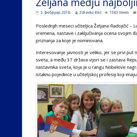
Željana medju najbolji
3. фебруар 2018.
Zdravko Elez
1583 Views
Poslednjih meseci učiteljica Željana Radojičić – Lu
vremena, nastave i zaključivanja ocena svojim 
priznanja za koje je nominovana.
Interesovanje javnosti je veliko, jer se prvi put 
sveta, a među 37 država vijori se i zastava Repu
nastavnika sveta, koja je u rangu Nobelove nagrad
istaknu pojedince u učiteljskoj profesiji koji imaju