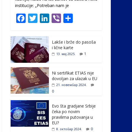
institucije: „Potreban nam je
F
T
Li
Vi
S
ac
w
n
b
h
e
itt
k
er
ar
Lakše i brže do pasoša
b
er
e
e
i lične karte
o
dI
1
13. мај 2025.
o
n
k
Ni sertifikat ETIAS nije
dovoljan za ulazak u EU
21. новембар 2024.
0
Evo šta gradjane Srbije
čeka po novim
pravilima putovanja u
EU?
0
8. октобар 2024.