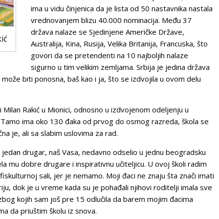
ima u vidu činjenica da je lista od 50 nastavnika nastala
vrednovanjem blizu 40.000 nominacija. Među 37
država nalaze se Sjedinjene Američke Države,
ić
Australija, Kina, Rusija, Velika Britanija, Francuska, što
govori da se pretendenti na 10 najboljih nalaze
sigurno u tim velikim zemljama. Srbija je jedina država
može biti ponosna, baš kao i ja, što se izdvojila u ovom delu
li Milan Rakić u Mionici, odnosno u izdvojenom odeljenju u
ci. Tamo ima oko 130 đaka od prvog do osmog razreda, škola se
na je, ali sa slabim uslovima za rad.
 se jedan drugar, naš Vasa, nedavno odselio u jednu beogradsku
ela mu dobre drugare i inspirativnu učiteljicu. U ovoj školi radim
fiskulturnoj sali, jer je nemamo. Moji đaci ne znaju šta znači imati
riju, dok je u vreme kada su je pohađali njihovi roditelji imala sve
zi zbog kojih sam još pre 15 odlučila da barem mojim đacima
a da priuštim školu iz snova.