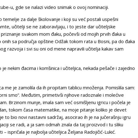
tube-u, gde se nalazi video snimak o ovoj nominaciji.
temelje za dalje školovanje i koji su već postali uspešni
te, učitelji se ne zaboravljaju, i to jeste dar učiteljske
ao priznanje svakom mom đaku, počevši od mojih prvih đaka u
o onih sa područja opštine Odžak tokom rata u Bosni, pa do đaka
mog razvoja i svi su oni od mene napravili učitelja kakav sam
ko je nekim đacima i komšinica i učiteljica, nekada pešače i zajedno
ca me je zamolila da ih propitam tablicu množenja. Pomislila sam:
orni smo”. Međutim, primetivši njihove radoznale i molećive
m. Brzinom munje, imala sam već osmišljenu igricu i počela je
adan, tokom časa matematike, na moje pitanje koliko je devet
e to bio novi nastavni sadržaj, asocirao ih je na jučerašnju igru
aciji se radi, a ja sam odmah znala da taj proizvod i tu sliku
 ispričala je najbolja učiteljica Željana Radojičić-Lukić.