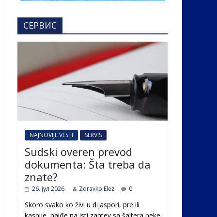
СЕРВИС
NAJNOVIJE VESTI
SERVIS
Sudski overen prevod
dokumenta: Šta treba da
znate?
26. јул 2026.
Zdravko Elez
0
Skoro svako ko živi u dijaspori, pre ili
kasnije, naiđe na isti zahtev sa šaltera neke