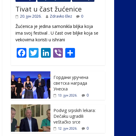
Tivat u čast žućenice
20. јун 2026.
Zdravko Elez
0
Žućenica je jedina samonikla biljka koja
ima svoj festival . U čast ovе biljke koja se
vekovima koristi u ishrani
F
T
Li
Vi
S
ac
w
n
b
h
e
itt
k
er
ar
Гордани уручена
b
er
e
e
светска награда
o
dI
Унеска
0
13. јун 2026.
o
n
k
Podvig srpskih lekara:
Dečaku ugradili
veštačko srce
0
12. јун 2026.