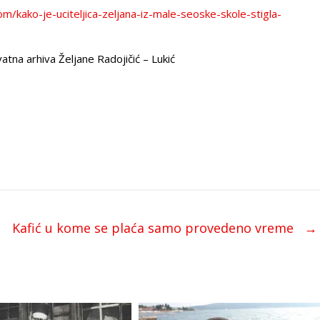
m/kako-je-uciteljica-zeljana-iz-male-seoske-skole-stigla-
atna arhiva Željane Radojičić – Lukić
Kafić u kome se plaća samo provedeno vreme
→