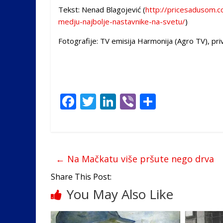
Tekst: Nenad Blagojević (
http://pricesadusom.co
medju-najbolje-nastavnike-na-svetu/
)
Fotografije: TV emisija Harmonija (Agro TV), priv
F
T
Li
Vi
S
ac
w
n
b
h
e
itt
k
er
ar
b
er
e
e
←
Na Mačkatu više pršute nego drva
o
dI
o
n
Share This Post:
You May Also Like
k