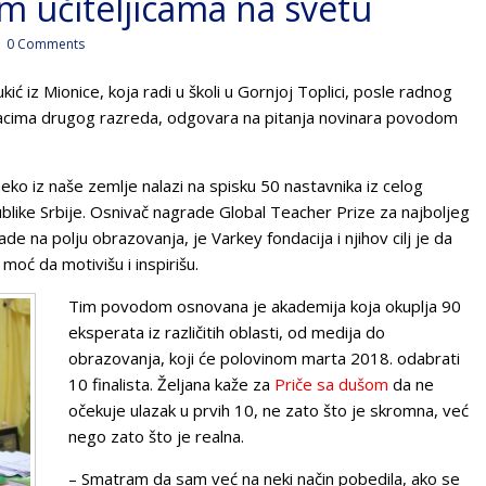
m učiteljicama na svetu
0 Comments
kić iz Mionice, koja radi u školi u Gornjoj Toplici, posle radnog
đacima drugog razreda, odgovara na pitanja novinara povodom
neko iz naše zemlje nalazi na spisku 50 nastavnika iz celog
blike Srbije. Osnivač nagrade Global Teacher Prize za najboljeg
e na polju obrazovanja, je Varkey fondacija i njihov cilj je da
 moć da motivišu i inspirišu.
Tim povodom osnovana je akademija koja okuplja 90
eksperata iz različitih oblasti, od medija do
obrazovanja, koji će polovinom marta 2018. odabrati
10 finalista. Željana kaže za
Priče sa dušom
da ne
očekuje ulazak u prvih 10, ne zato što je skromna, već
nego zato što je realna.
– Smatram da sam već na neki način pobedila, ako se