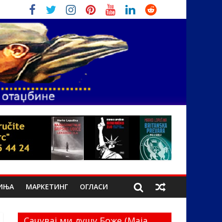
ИЊА
МАРКЕТИНГ
ОГЛАСИ
Сачувај ми душу Боже (Маја