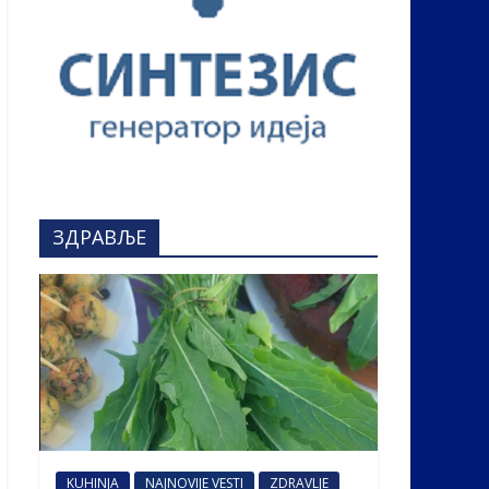
ЗДРАВЉЕ
KUHINJA
NAJNOVIJE VESTI
ZDRAVLJE