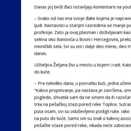
Danas joj bivši đaci ostavljaju komentare na you
– Svako od nas ima svoje đake kojima je napravio 
ljudi. Nastavnici u starijim razredima se manje pam
profesije. Zato ja ovaj plasman i doživljavam k
selima oko Banovića u Bosni i Hercegovini, prek
mioničkih sela. Svi su oni i dalje deo mene, deo 
danas.
Učiteljica Željana živi u mestu u kojem i radi. Ka
do kuće.
– Pre nekoliko dana, u povratku kući, jedna učeni
“Kakvo propitivanje, pa nastava je završena, um
poglede, shvatila sam da ne smem da ih razočara
trka na pešačkoj stazi pored reke Toplice. Sutr
puta osam, svi su oduševljeno podigli ruke. Iako j
na putu do kuće. Samo oni su znali o kakvoj asocij
pešačke staze pored reke, nikada neće zaboraviti –