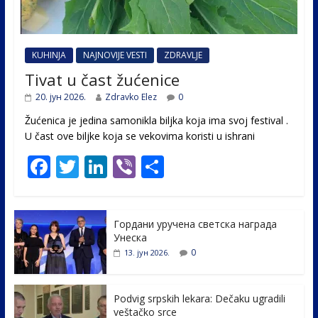
KUHINJA
NAJNOVIJE VESTI
ZDRAVLJE
Tivat u čast žućenice
20. јун 2026.
Zdravko Elez
0
Žućenica je jedina samonikla biljka koja ima svoj festival .
U čast ovе biljke koja se vekovima koristi u ishrani
F
T
Li
Vi
S
ac
w
n
b
h
e
itt
k
er
ar
Гордани уручена светска награда
b
er
e
e
Унеска
o
dI
0
13. јун 2026.
o
n
k
Podvig srpskih lekara: Dečaku ugradili
veštačko srce