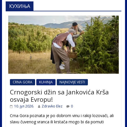
КУХИЊА
CRNA GORA
KUHINJA
NAJNOVIJE VESTI
Crnogorski džin sa Jankovića Krša
osvaja Evropu!
10. јул 2026.
Zdravko Elez
0
Crna Gora poznata je po dobrom vinu i rakiji lozovači, ali
slavu čuvenog vranca ili krstača mogo bi da pomuti