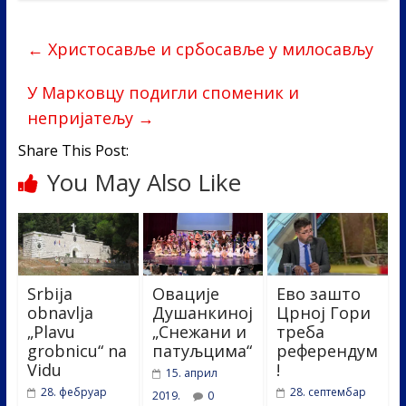
e
itt
k
er
ar
b
er
e
e
←
Христосавље и србосавље у милосављу
o
dI
o
n
У Марковцу подигли споменик и
непријатељу
→
k
Share This Post:
You May Also Like
Srbija
Овације
Ево зашто
obnavlja
Душанкиној
Црној Гори
„Plavu
„Снежани и
треба
grobnicu“ na
патуљцима“
референдум
Vidu
!
15. април
28. фебруар
28. септембар
2019.
0