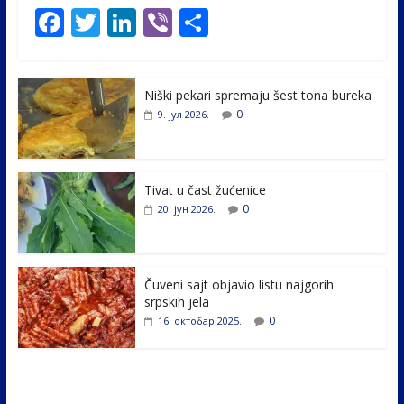
F
T
Li
Vi
S
ac
w
n
b
h
e
itt
k
er
ar
Niški pekari spremaju šest tona bureka
b
er
e
e
0
9. јул 2026.
o
dI
o
n
k
Tivat u čast žućenice
0
20. јун 2026.
Čuveni sajt objavio listu najgorih
srpskih jela
0
16. октобар 2025.