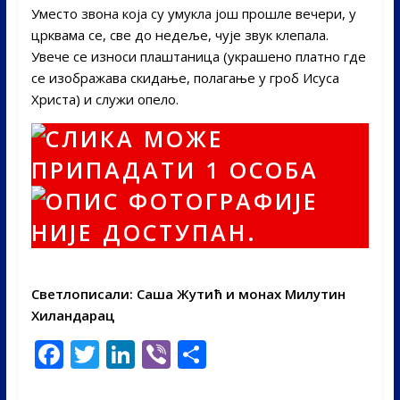
Уместо звона која су умукла још прошле вечери, у
црквама се, све до недеље, чује звук клепала.
Увече се износи плаштаница (украшено платно где
се изображава скидање, полагање у гроб Исуса
Христа) и служи опело.
Светлописали: Саша Жутић и монах Милутин
Хиландарац
F
T
Li
Vi
S
ac
w
n
b
h