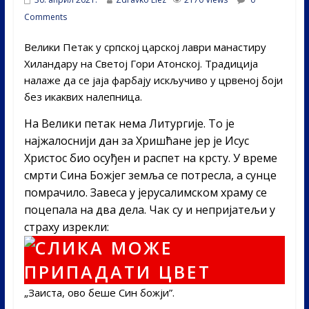
Comments
Велики Петак у српској царској лаври манастиру
Хиландару на Светој Гори Атонској. Традиција
налаже да се јаја фарбају искључиво у црвеној боји
без икаквих налепница.
На Велики петак нема Литургије. То је
најжалоснији дан за Хришћане јер је Исус
Христос био осуђен и распет на крсту. У време
смрти Сина Божјег земља се потресла, а сунце
помрачило. Завеса у јерусалимском храму се
поцепала на два дела. Чак су и непријатељи у
страху изрекли:
„Заиста, ово беше Син божји”.