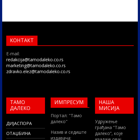
КОНТАКТ
E-mail:
redakcija@tamodaleko.co.rs
marketing@tamodaleko.co.rs
zdravko.elez@tamodaleko.co.rs
ТАМО
ИМПРЕСУМ
НАША
ДАЛЕКО
МИСИЈА
Портал: "Тамо
далеко"
Удружење
ДИЈАСПОРА
грађана “Тамо
Назив и седиште
ОТАЏБИНА
далеко”, које
издавача:
изадаје овај