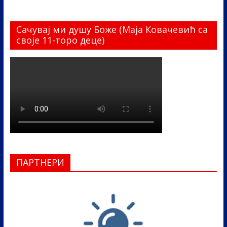
Сачувај ми душу Боже (Маја Ковачевић са
своје 11-торо деце)
ПАРТНЕРИ