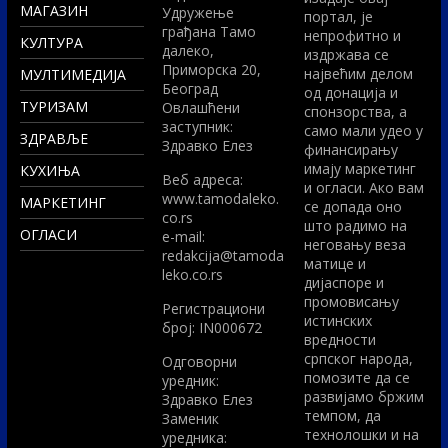
МАГАЗИН
Удружење
портал, је
грађана Тамо
непрофитно и
КУЛТУРА
далеко,
издржава се
Приморска 20,
највећим делом
МУЛТИМЕДИЈА
Београд
од донација и
ТУРИЗАМ
Овлашћени
спонзорства, а
заступник:
само мали удео у
ЗДРАВЉЕ
Здравко Елез
финансирању
имају маркетинг
КУХИЊА
Вeб адреса:
и огласи. Ако вам
www.tamodaleko.
МАРКЕТИНГ
се допада оно
co.rs
што радимо на
ОГЛАСИ
e-mail:
неговању веза
redakcija@tamoda
матице и
leko.co.rs
дијаспоре и
промовисању
Регистрациони
истинских
број: IN000672
вредности
српског народа,
Одговорни
помозите да се
уредник:
развијамо бржим
Здравко Елез
темпом, да
Заменик
технолошки и на
уредника: