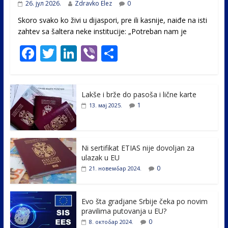
26. јул 2026.
Zdravko Elez
0
Skoro svako ko živi u dijaspori, pre ili kasnije, naiđe na isti
zahtev sa šaltera neke institucije: „Potreban nam je
F
T
Li
Vi
S
ac
w
n
b
h
e
itt
k
er
ar
Lakše i brže do pasoša i lične karte
b
er
e
e
1
13. мај 2025.
o
dI
o
n
k
Ni sertifikat ETIAS nije dovoljan za
ulazak u EU
0
21. новембар 2024.
Evo šta gradjane Srbije čeka po novim
pravilima putovanja u EU?
0
8. октобар 2024.