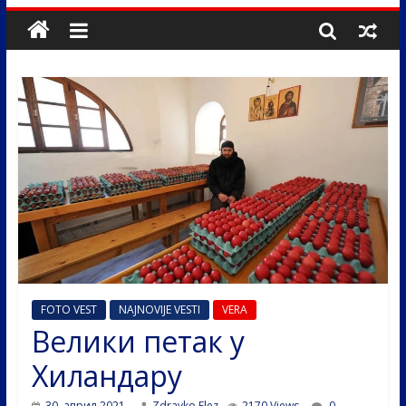
FOTO VEST
NAJNOVIJE VESTI
VERA
Велики петак у
Хиландару
30. април 2021.
Zdravko Elez
2170 Views
0