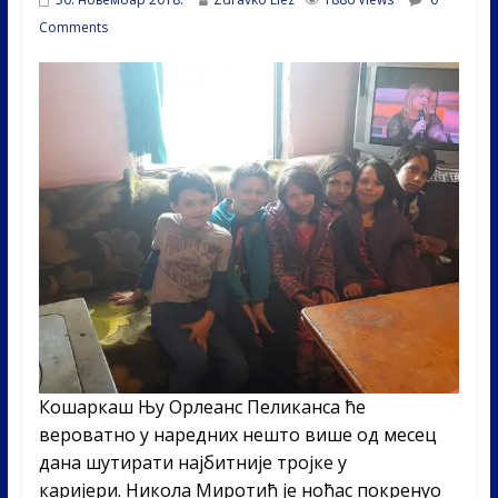
Comments
Кошаркаш Њу Орлеанс Пеликанса ће
вероватно у наредних нешто више од месец
дана шутирати најбитније тројке у
каријери. Никола Миротић је ноћас покренуо