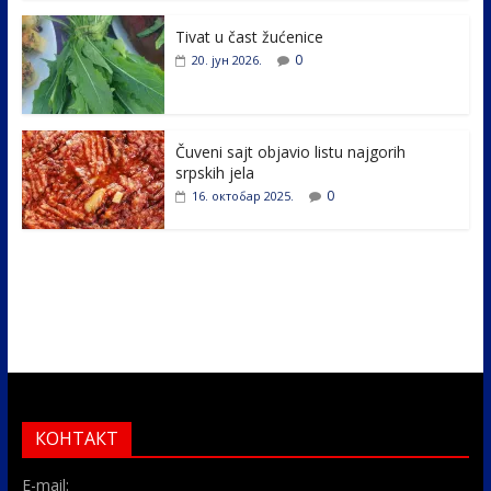
o
n
k
Tivat u čast žućenice
0
20. јун 2026.
Čuveni sajt objavio listu najgorih
srpskih jela
0
16. октобар 2025.
КОНТАКТ
E-mail: