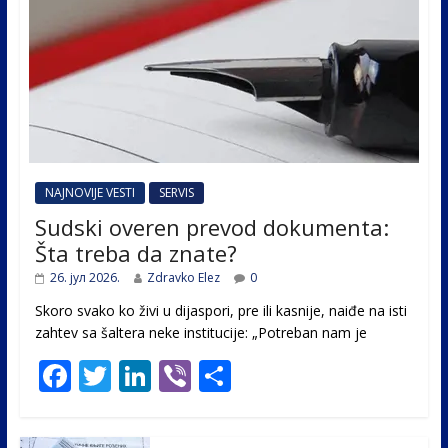
NAJNOVIJE VESTI
SERVIS
Sudski overen prevod dokumenta:
Šta treba da znate?
26. јул 2026.
Zdravko Elez
0
Skoro svako ko živi u dijaspori, pre ili kasnije, naiđe na isti
zahtev sa šaltera neke institucije: „Potreban nam je
F
T
Li
Vi
S
ac
w
n
b
h
e
itt
k
er
ar