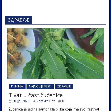
ЗДРАВЉЕ
KUHINJA
NAJNOVIJE VESTI
ZDRAVLJE
Tivat u čast žućenice
20. јун 2026.
Zdravko Elez
0
Žućenica je jedina samonikla biljka koja ima svoj festival .