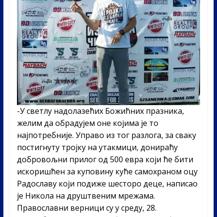
-У светлу надолазећих Божићних празника,
желим да обрадујем оне којима је то
најпотребније. Управо из тог разлога, за сваку
постигнуту тројку на утакмици, донираћу
добровољни прилог од 500 евра који ће бити
искоришћен за куповину куће самохраном оцу
Радославу који подиже шесторо деце, написао
је Никола на друштвеним мрежама.
Православни верници су у среду, 28.