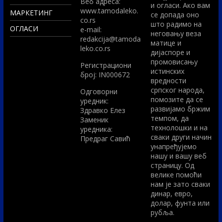
Вeб адреса:
и огласи. Ако вам
www.tamodaleko.
МАРКЕТИНГ
се допада оно
co.rs
што радимо на
ОГЛАСИ
e-mail:
неговању веза
redakcija@tamoda
матице и
leko.co.rs
дијаспоре и
промовисању
Регистрациони
истинских
број: IN000672
вредности
српског народа,
Одговорни
помозите да се
уредник:
развијамо бржим
Здравко Елез
темпом, да
Заменик
технолошки и на
уредника:
сваки други начин
Предраг Савић
унапређујемо
нашу и вашу веб
страницу. Од
велике помоћи
нам је зато сваки
динар, евро,
долар, фунта или
рубља.