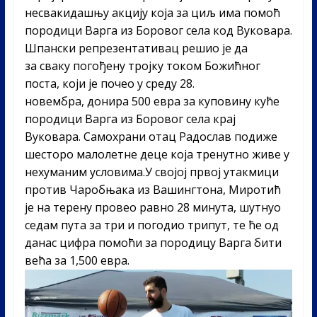
несвакидашњу акцију која за циљ има помоћ
породици Варга из Боровог села код Вуковара.
Шпански репрезентативац решио је да
за сваку погођену тројку током Божићног
поста, који је почео у среду 28.
новембра, донира 500 евра за куповину куће
породици Варга из Боровог села крај
Вуковара. Самохрани отац Радослав подиже
шесторо малолетне деце која тренутно живе у
нехуманим условима.У својој првој утакмици
против Чаробњака из Вашингтона, Миротић
је на терену провео равно 28 минута, шутнуо
седам пута за три и погодио трипут, те ће од
данас цифра помоћи за породицу Варга бити
већа за 1,500 евра.