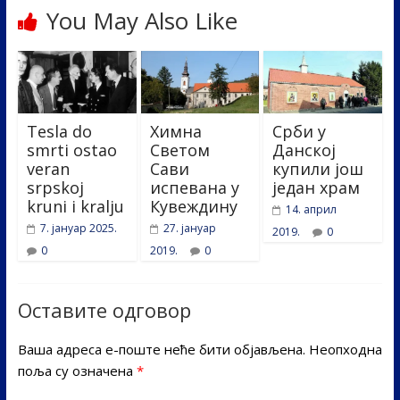
You May Also Like
Tesla do
Химна
Срби у
smrti ostao
Светом
Данској
veran
Сави
купили још
srpskoj
испевана у
један храм
kruni i kralju
Кувеждину
14. април
7. јануар 2025.
27. јануар
2019.
0
0
2019.
0
Оставите одговор
Ваша адреса е-поште неће бити објављена.
Неопходна
поља су означена
*