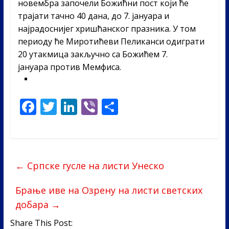
новембра започели Божићни пост који ће
трајати тачно 40 дана, до 7. јануара и
најрадоснијег хришћанског празника. У том
периоду ће Миротићеви Пеликанси одиграти
20 утакмица закључно са Божићем 7.
јануара против Мемфиса.
F
T
Li
Vi
S
ac
w
n
b
h
e
itt
k
er
ar
b
er
e
e
←
Српске гусле на листи Унеско
o
dI
o
n
Брање иве на Озрену на листи светских
k
добара
→
Share This Post: