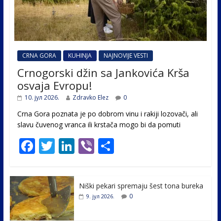
CRNA GORA
KUHINJA
NAJNOVIJE VESTI
Crnogorski džin sa Jankovića Krša
osvaja Evropu!
10. јул 2026.
Zdravko Elez
0
Crna Gora poznata je po dobrom vinu i rakiji lozovači, ali
slavu čuvenog vranca ili krstača mogo bi da pomuti
F
T
Li
Vi
S
ac
w
n
b
h
e
itt
k
er
ar
Niški pekari spremaju šest tona bureka
b
er
e
e
0
9. јул 2026.
o
dI