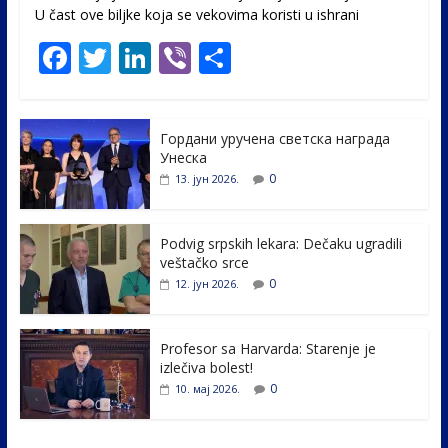
U čast ovе biljke koja se vekovima koristi u ishrani
F
T
Li
Vi
S
ac
w
n
b
h
e
itt
k
er
ar
Гордани уручена светска награда
b
er
e
e
Унеска
o
dI
0
13. јун 2026.
o
n
k
Podvig srpskih lekara: Dečaku ugradili
veštačko srce
0
12. јун 2026.
Profesor sa Harvarda: Starenje je
izlečiva bolest!
0
10. мај 2026.