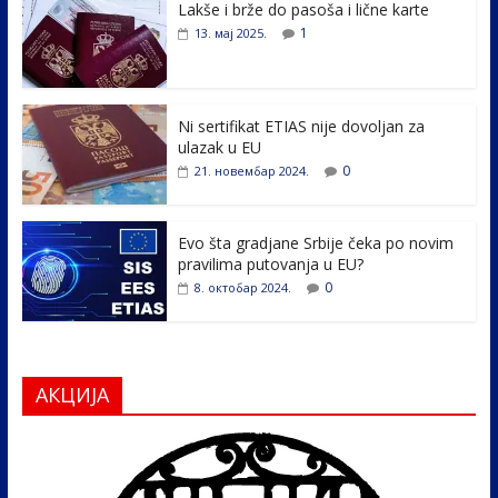
Lakše i brže do pasoša i lične karte
b
er
e
e
1
13. мај 2025.
o
dI
o
n
k
Ni sertifikat ETIAS nije dovoljan za
ulazak u EU
0
21. новембар 2024.
Evo šta gradjane Srbije čeka po novim
pravilima putovanja u EU?
0
8. октобар 2024.
АКЦИЈА