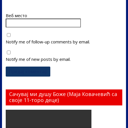
Веб место
Notify me of follow-up comments by email.
Notify me of new posts by email.
Сачувај ми душу Боже (Маја Ковачевић са
своје 11-торо деце)