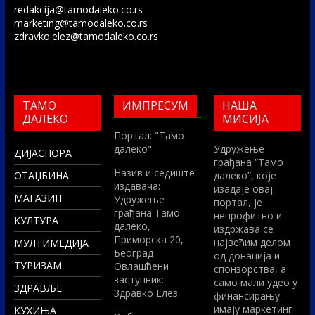
redakcija@tamodaleko.co.rs
marketing@tamodaleko.co.rs
zdravko.elez@tamodaleko.co.rs
ТАМО
ИМПРЕСУМ
НАША
ДАЛЕКО
МИСИЈА
Портал: "Тамо
далеко"
Удружење
ДИЈАСПОРА
грађана “Тамо
Назив и седиште
ОТАЏБИНА
далеко”, које
издавача:
изадаје овај
МАГАЗИН
Удружење
портал, је
грађана Тамо
непрофитно и
КУЛТУРА
далеко,
издржава се
Приморска 20,
највећим делом
МУЛТИМЕДИЈА
Београд
од донација и
ТУРИЗАМ
Овлашћени
спонзорства, а
заступник:
само мали удео у
ЗДРАВЉЕ
Здравко Елез
финансирању
имају маркетинг
КУХИЊА