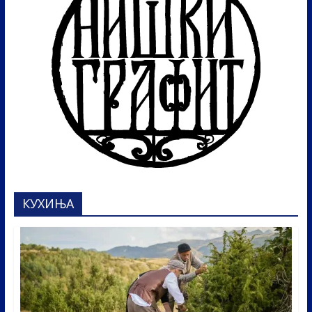
КУХИЊА