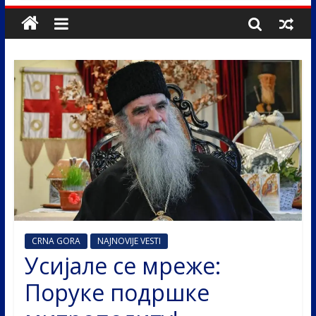
CRNA GORA
NAJNOVIJE VESTI
Усијале се мреже:
Поруке подршке