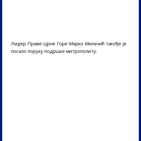
Лидер Праве Црне Горе Марко Милачић такође је
посало поруку подршке митрополиту: