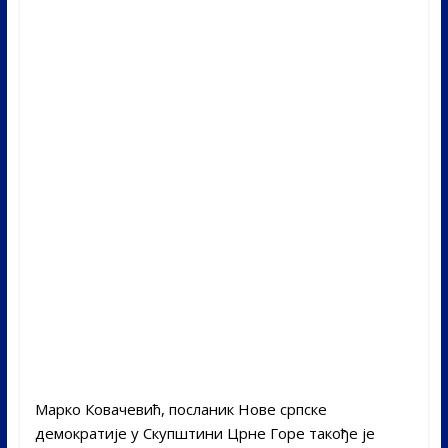
Марко Ковачевић, посланик Нове српске
демократије у Скупштини Црне Горе такође је