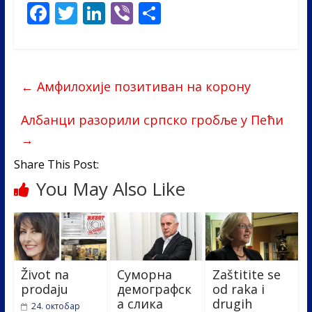
F
T
Li
Vi
S
ac
w
n
b
h
e
itt
k
er
ar
b
er
e
e
←
Амфилохије позитиван на корону
o
dI
o
n
Албанци разорили српско гробље у Пећи
→
k
Share This Post:
You May Also Like
Život na
Суморна
Zaštitite se
prodaju
демографск
od raka i
а слика
drugih
24. октобар