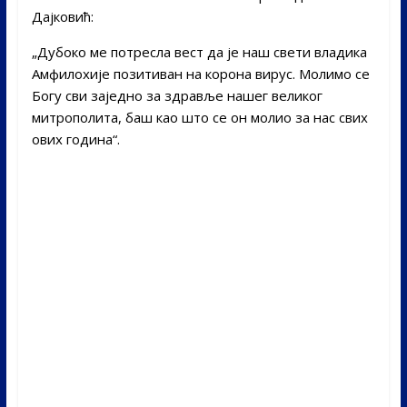
Дајковић:
„Дубоко ме потресла вест да је наш свети владика
Амфилохије позитиван на корона вирус. Молимо се
Богу сви заједно за здравље нашег великог
митрополита, баш као што се он молио за нас свих
ових година“.