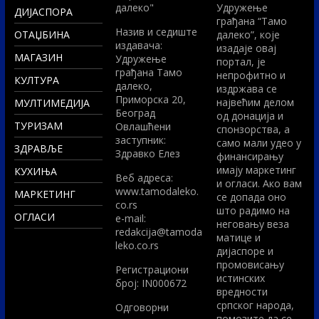
далеко"
Удружење
ДИЈАСПОРА
грађана “Тамо
Назив и седиште
ОТАЏБИНА
далеко”, које
издавача:
изадаје овај
МАГАЗИН
Удружење
портал, је
грађана Тамо
непрофитно и
КУЛТУРА
далеко,
издржава се
Приморска 20,
највећим делом
МУЛТИМЕДИЈА
Београд
од донација и
ТУРИЗАМ
Овлашћени
спонзорства, а
заступник:
само мали удео у
ЗДРАВЉЕ
Здравко Елез
финансирању
имају маркетинг
КУХИЊА
Вeб адреса:
и огласи. Ако вам
www.tamodaleko.
МАРКЕТИНГ
се допада оно
co.rs
што радимо на
ОГЛАСИ
e-mail:
неговању веза
redakcija@tamoda
матице и
leko.co.rs
дијаспоре и
промовисању
Регистрациони
истинских
број: IN000672
вредности
српског народа,
Одговорни
помозите да се