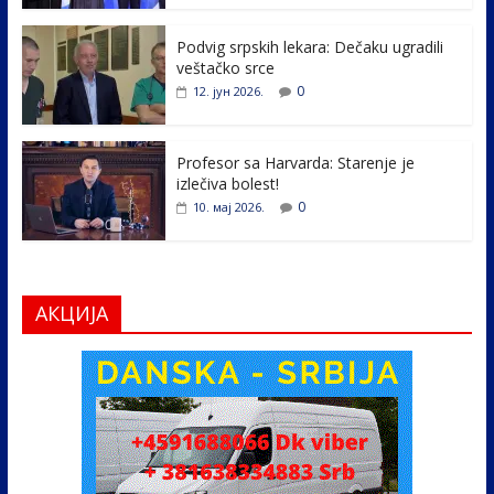
o
n
k
Podvig srpskih lekara: Dečaku ugradili
veštačko srce
0
12. јун 2026.
Profesor sa Harvarda: Starenje je
izlečiva bolest!
0
10. мај 2026.
АКЦИЈА