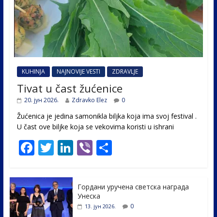
KUHINJA
NAJNOVIJE VESTI
ZDRAVLJE
Tivat u čast žućenice
20. јун 2026.
Zdravko Elez
0
Žućenica je jedina samonikla biljka koja ima svoj festival .
U čast ovе biljke koja se vekovima koristi u ishrani
F
T
Li
Vi
S
ac
w
n
b
h
e
itt
k
er
ar
Гордани уручена светска награда
b
er
e
e
Унеска
o
dI
0
13. јун 2026.