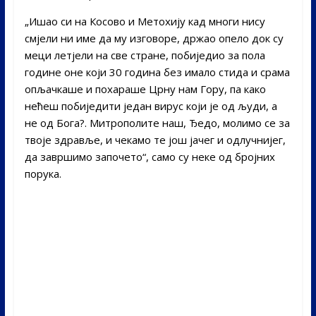
„Ишао си на Косово и Метохију кад многи нису
смјели ни име да му изговоре, држао опело док су
меци летјели на све стране, побиједио за пола
године оне који 30 година без имало стида и срама
опљачкаше и похараше Црну нам Гору, па како
нећеш побиједити један вирус који је од људи, а
не од Бога?. Митрополите наш, Ђедо, молимо се за
твоје здравље, и чекамо те још јачег и одлучнијег,
да завршимо започето“, само су неке од бројних
порука.