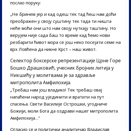
послао поруку:
„Не бринем јер и кад одеш тек тад ћеш нам доћи
преображен у своју суштину тек тада ти ништа
неће моћи они што нам своју нуткају таштину. Но
верујем није сада баш то време кад ћемо нови
резбарити ћивот мора се још неко посејати семе на
врх Ловћена да никне Крст – наш живот.
Селектор боксерске репрезентације Црне Горе
Бошко Драшковић, учесник бројних литија у
Никшићу у молитвама је за здравље
митрополита Амфилохија.
„Требаш нам још владико! Тек требаш овај
напаћени народ ујединити и вратити на пут
спасења. Свети Василије Острошки, угодниче
Божији, моли Бога да оздрави нашег митрополита
Амфилохија…“
Огласио се и политички аналитичар Владислав