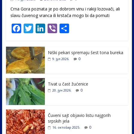
Crna Gora poznata je po dobrom vinu i rakiji lozovači, ali
slavu čuvenog vranca ili krstača mogo bi da pomuti
F
T
Li
Vi
S
ac
w
n
b
h
e
itt
k
er
ar
Niški pekari spremaju šest tona bureka
b
er
e
e
0
9. јул 2026.
o
dI
o
n
k
Tivat u čast žućenice
0
20. јун 2026.
Čuveni sajt objavio listu najgorih
srpskih jela
0
16. октобар 2025.