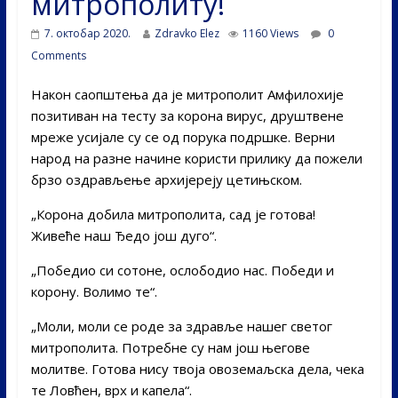
митрополиту!
7. октобар 2020.
Zdravko Elez
1160 Views
0
Comments
Након саопштења да је митрополит Амфилохије
позитиван на тесту за корона вирус, друштвене
мреже усијале су се од порука подршке. Верни
народ на разне начине користи прилику да пожели
брзо оздрављење архијереју цетињском.
„Корона добила митрополита, сад је готова!
Живеће наш Ђедо још дуго“.
„Победио си сотоне, ослободио нас. Победи и
корону. Волимо те“.
„Моли, моли се роде за здравље нашег светог
митрополита. Потребне су нам још његове
молитве. Готова нису твоја овоземаљска дела, чека
те Ловћен, врх и капела“.