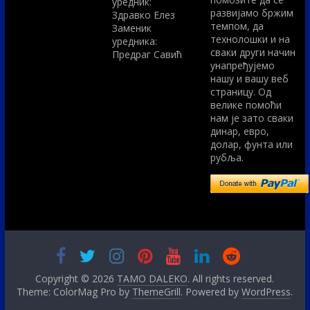
уредник:
развијамо бржим
Здравко Елез
темпом, да
Заменик
технолошки и на
уредника:
сваки други начин
Предраг Савић
унапређујемо
нашу и вашу веб
страницу. Од
велике помоћи
нам је зато сваки
динар, евро,
долар, фунта или
рубља.
Copyright © 2026
TAMO DALEKO
. All rights reserved.
Theme: ColorMag Pro by
ThemeGrill
. Powered by
WordPress
.