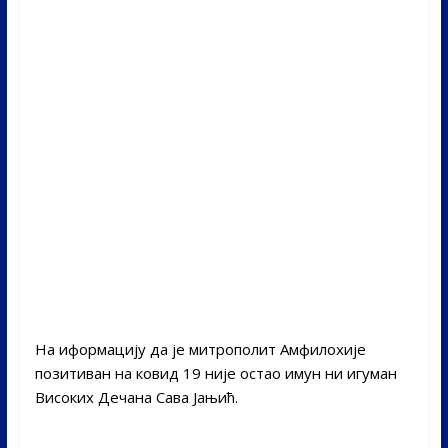
На иформацију да је митрополит Амфилохије
позитиван на ковид 19 није остао имун ни игуман
Високих Дечана Сава Јањић.