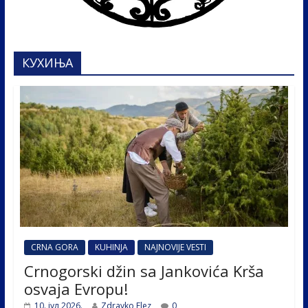
КУХИЊА
CRNA GORA
KUHINJA
NAJNOVIJE VESTI
Crnogorski džin sa Jankovića Krša
osvaja Evropu!
10. јул 2026.
Zdravko Elez
0