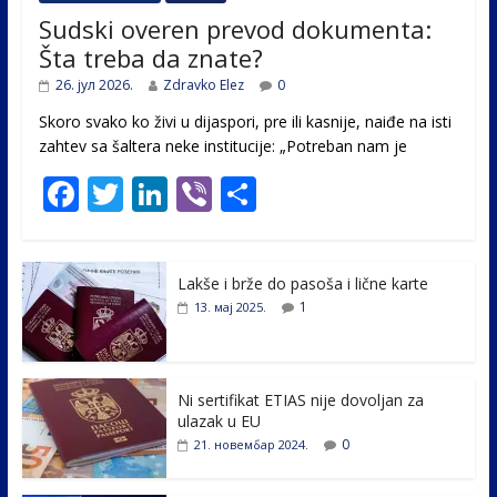
Sudski overen prevod dokumenta:
Šta treba da znate?
26. јул 2026.
Zdravko Elez
0
Skoro svako ko živi u dijaspori, pre ili kasnije, naiđe na isti
zahtev sa šaltera neke institucije: „Potreban nam je
F
T
Li
Vi
S
ac
w
n
b
h
e
itt
k
er
ar
Lakše i brže do pasoša i lične karte
b
er
e
e
1
13. мај 2025.
o
dI
o
n
k
Ni sertifikat ETIAS nije dovoljan za
ulazak u EU
0
21. новембар 2024.