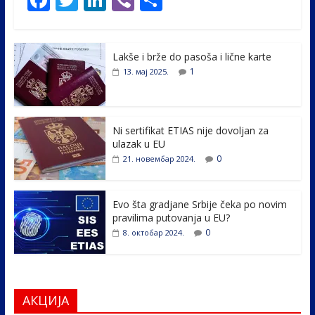
ac
w
n
b
h
e
itt
k
er
ar
Lakše i brže do pasoša i lične karte
b
er
e
e
1
13. мај 2025.
o
dI
o
n
k
Ni sertifikat ETIAS nije dovoljan za
ulazak u EU
0
21. новембар 2024.
Evo šta gradjane Srbije čeka po novim
pravilima putovanja u EU?
0
8. октобар 2024.
АКЦИЈА