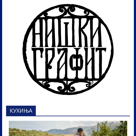
КУХИЊА