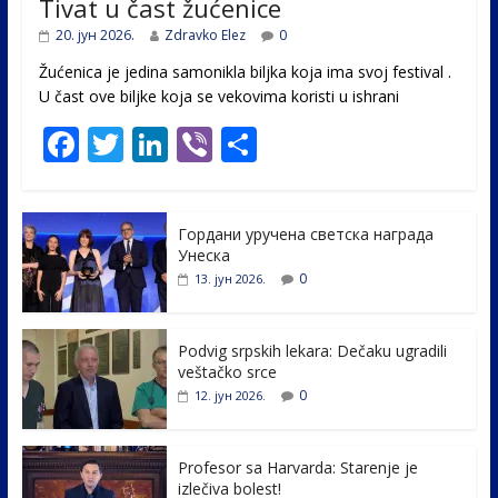
Tivat u čast žućenice
20. јун 2026.
Zdravko Elez
0
Žućenica je jedina samonikla biljka koja ima svoj festival .
U čast ovе biljke koja se vekovima koristi u ishrani
F
T
Li
Vi
S
ac
w
n
b
h
e
itt
k
er
ar
Гордани уручена светска награда
b
er
e
e
Унеска
o
dI
0
13. јун 2026.
o
n
k
Podvig srpskih lekara: Dečaku ugradili
veštačko srce
0
12. јун 2026.
Profesor sa Harvarda: Starenje je
izlečiva bolest!