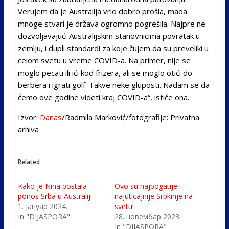
Verujem da je Australija vrlo dobro prošla, mada
mnoge stvari je država ogromno pogrešila. Najpre ne
dozvoljavajući Australijskim stanovnicima povratak u
zemlju, i dupli standardi za koje čujem da su preveliki u
celom svetu u vreme COVID-a. Na primer, nije se
moglo pecati ili ići kod frizera, ali se moglo otići do
berbera i igrati golf. Takve neke gluposti. Nadam se da
ćemo ove godine videti kraj COVID-a“, ističe ona.
Izvor:
Danas
/Radmila Marković/fotografije: Privatna
arhiva
Related
Kako je Nina postala
Ovo su najbogatije i
ponos Srba u Australiji
najuticajnije Srpkinje na
1. јануар 2024.
svetu!
In "DIJASPORA"
28. новембар 2023.
In "DIJASPORA"