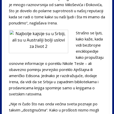
je mnogo raznovrsnija od samo Miloševića i Đokovića,
što je dovelo do polarne suprotnosti u našoj reputaciji
kada se radi o tome kakvi su naši ljudi i šta mi imamo da
ponudimo“, naglašava Irena.
Strašno se ljuti,
kako kaže, kada
vidi bezbrojne
enciklopedije
kako propuštaju
osnovne informacije o poreklu Nikole Tesle – ali
obavezno pominju jevrejsko poreklo Ajnštajna ili
američko Edisona. Jednako je razdražujuće, dodaje
Irena, da vidi da se Srbija u zapadnim bibliotekama i
prodavnicama knjiga spominje samo u knjigama o
svetskim ratovima.
„Nije ni čudo što nas onda većina sveta poznaje po
takvim „dostignućima“. Kako u prošlosti nismo mogli