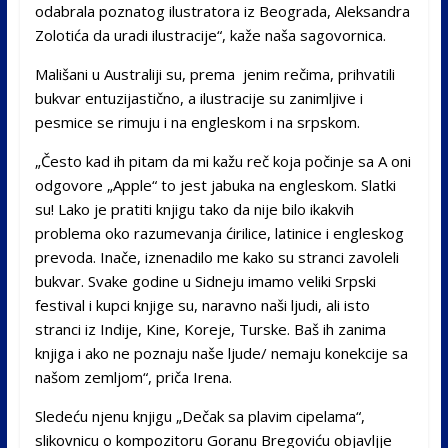
odabrala poznatog ilustratora iz Beograda, Aleksandra
Zolotića da uradi ilustracije“, kaže naša sagovornica.
Mališani u Australiji su, prema jenim rečima, prihvatili
bukvar entuzijastično, a ilustracije su zanimljive i
pesmice se rimuju i na engleskom i na srpskom.
„Često kad ih pitam da mi kažu reč koja počinje sa A oni
odgovore „Apple“ to jest jabuka na engleskom. Slatki
su! Lako je pratiti knjigu tako da nije bilo ikakvih
problema oko razumevanja ćirilice, latinice i engleskog
prevoda. Inače, iznenadilo me kako su stranci zavoleli
bukvar. Svake godine u Sidneju imamo veliki Srpski
festival i kupci knjige su, naravno naši ljudi, ali isto
stranci iz Indije, Kine, Koreje, Turske. Baš ih zanima
knjiga i ako ne poznaju naše ljude/ nemaju konekcije sa
našom zemljom“, priča Irena.
Sledeću njenu knjigu „Dečak sa plavim cipelama“,
slikovnicu o kompozitoru Goranu Bregoviću objavljje