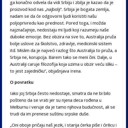
ga konačno odvela da vidi Srbiju i zbilja je kazao da je
proizvod kod nas „najbolji“. Srbija je bogata zemlja,
nadam se da će odgovorni ljudi koristiti našu
poljoprivredu kao prednost. Pored toga, i možda
najznačajnije, nedostaju mi ljudi koji razumeju naše
duboke emocije. Bez obzira na sve to, Australija pruža
bolje uslove za školstvo, zdravlje, medicinski sistem
itd. Mislim da je najveći razlog što Australija to pruža, a
Srbija ne, korupcija. Barem tako se meni čini. Dalje, u
Australiji caruje filozofija koja uzima u obzir veću sliku –
to jest zajedničku“, objašnjava Irena.
O povratku
Iako joj Srbija često nedostaje, smatra da ne bi bilo
pošteno da se vrati jer su njena deca rođena u
Melburnu i veruje da je tamo njihova budućnost, ali se
trudi da im prenese suštinu srpske duše.
„Oni oboje pričaju naš jezik, i starija ćerka piše i ćirilicu i