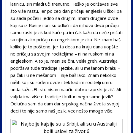
latinicu, sin mlađi uči trenutno. Teško je održavati sve
što više rastu, jer po ceo dan pričaju engleski u školi pa
su sada počeli i jedno sa drugim. Imam drugare ovde
koji su iz Rusije i oni su odlučni da njihova deca pričaju
samo ruski jezik kod kuće pa im čak kažu da neće pričati
sa njima ako pričaju na engelskom jeziku. Ne znam baš
koliko je to pošteno, jer ta deca na kraju dana uopšte
ne pričaju sa svojim roditeljima – ni na ruskom ni na
engleskom. A to je, meni se čini, veliki greh. Australija
podržava tuđe tradicije i jezike, ali u mešanom braku –
pa čak i u ne mešanom – nije baš lako. Znam nekoliko
naših koji su rođeni ovde i tek kad im roditelji umru
onda kažu „Eh sto nisam naučio dobro srprski jezik“. Ali
valjda ima više o tradicije i kulturi nego samo jezik?
Odlučna sam da dam dar srpskog načina života svojoj
deci i to nije samo naš jezik, vec nešto mnogo više.