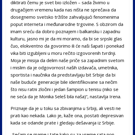
diktirati čemu je svet bio izložen – sada živimo u
drugačijem vremenu kada nas ništa ne sprečava da
dosegnemo svetsko tržište zahvaljujući fenomenima
poput interneta i međunarodne trgovine. S obzirom da
imam sreću da dobro poznajem i balkansku i zapadnu
kulturu, jasno mi je da mi moramo, da bi se srpski glas
čuo, elokventno da govorimo ili će naši šapati i ponekad
vika biti izgubljeni u moru rečito izgovorenih tvrdnji.
Moja je misija da delim naše priče sa zapadnim svetom
i mislim da je odgovornost naših izdavača, umetnika,
sportista i naučnika da predstavljaju bit Srbije da bi
naše buduće generacije bile identifikovane sa nečim
što nisu ratni zločini i jedan šampion u tenisu (niko se
ne seća da je Monika Seleš bila naša)“, nastavlja Irena.
Priznaje da je u toku sa zbivanjima u Srbiji, ali vesti ne
prati kao nekada. Lako je, kaže ona, postati depresivan
kada se odande prate i gledaju dešavanja iz Srbije.
„Sećam se mame i tate kako su za vreme rata non