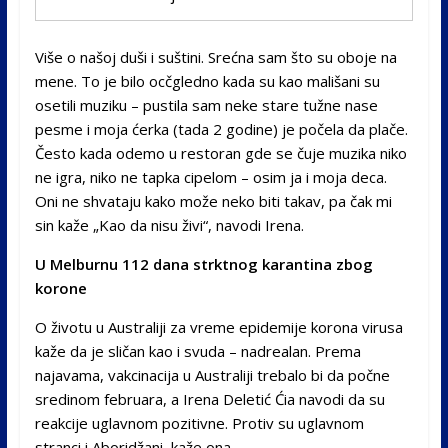
Više o našoj duši i suštini. Srećna sam što su oboje na
mene. To je bilo ocčgledno kada su kao mališani su
osetili muziku – pustila sam neke stare tužne nase
pesme i moja ćerka (tada 2 godine) je počela da plače.
Često kada odemo u restoran gde se čuje muzika niko
ne igra, niko ne tapka cipelom – osim ja i moja deca.
Oni ne shvataju kako može neko biti takav, pa čak mi
sin kaže „Kao da nisu živi“, navodi Irena.
U Melburnu 112 dana strktnog karantina zbog
korone
O životu u Australiji za vreme epidemije korona virusa
kaže da je sličan kao i svuda – nadrealan. Prema
najavama, vakcinacija u Australiji trebalo bi da počne
sredinom februara, a Irena Deletić Ćia navodi da su
reakcije uglavnom pozitivne. Protiv su uglavnom
stranci i Aboridžani, kaže ona.