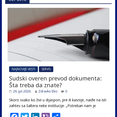
NAJNOVIJE VESTI
SERVIS
Sudski overen prevod dokumenta:
Šta treba da znate?
26. јул 2026.
Zdravko Elez
0
Skoro svako ko živi u dijaspori, pre ili kasnije, naiđe na isti
zahtev sa šaltera neke institucije: „Potreban nam je
F
T
Li
Vi
S