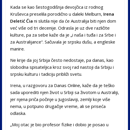
Kada se kao šestogodišnja devojčica iz rodnog
Kruševca preselila porodično u daleki Melburn,
Irena
Deletić Ćia
ni slutila nije da će Australija biti njen dom
već više od tri decenije. Odrasla je uz dve različite
kulture, pa za sebe kaže da je „i naša i tuđa i za Srbe i
za Australijance“. Sačuvala je srpsku dušu, a engleske
manire.
Ne krije da joj Srbija često nedostaje, pa danas, kao
slobodna spisateljica kroz svoj rad nastoji da Srbiju i
srpsku kulturu i tadiciju približi svetu.
Irena, u razgovoru za Danas Online, kaže da je teško
sada uporediti njen život u Srbiji sa životom u Australiji,
jer njena priča počinje u Jugoslaviji, zemlji koje više
nema, u potpuno drugačije vreme, ali se priseća
odlaska.
„Moj otac je bio profesor fizike i dobio je posao u