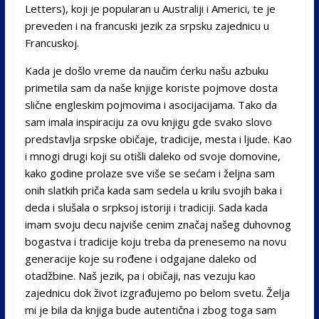
Letters), koji je popularan u Australiji i Americi, te je
preveden i na francuski jezik za srpsku zajednicu u
Francuskoj.
Kada je došlo vreme da naučim ćerku našu azbuku
primetila sam da naše knjige koriste pojmove dosta
slične engleskim pojmovima i asocijacijama. Tako da
sam imala inspiraciju za ovu knjigu gde svako slovo
predstavlja srpske običaje, tradicije, mesta i ljude. Kao
i mnogi drugi koji su otišli daleko od svoje domovine,
kako godine prolaze sve više se sećam i željna sam
onih slatkih priča kada sam sedela u krilu svojih baka i
deda i slušala o srpksoj istoriji i tradiciji. Sada kada
imam svoju decu najviše cenim značaj našeg duhovnog
bogastva i tradicije koju treba da prenesemo na novu
generacije koje su rođene i odgajane daleko od
otadžbine. Naš jezik, pa i običaji, nas vezuju kao
zajednicu dok život izgrađujemo po belom svetu. Želja
mi je bila da knjiga bude autentična i zbog toga sam