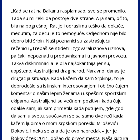
„Kad se rat na Balkanu rasplamsao, sve se promenilo.
Tada su mi rekli da postoje dve strane. A ja sam, očito,
bila na pogrešnoj. Rat je i odraslima teško da dokuče,
međutim, za decu je to nemoguće. Odjednom nije bilo
dobro biti Srbin. Naši poznanici su zastrašujuću
rečenicu „Trebaš se stideti“ izgovarali iznova i iznova,
pa čak i nepoznati u prodavnicama i u javnom prevozu.
Takva diskriminacija je bila najšokantnija jer su,
uopšteno, Australijanci drag narod. Naravno, danas je
drugacija situacija. Kada kažem da sam Srpkinja, to je
dobrodošlo sa istinskim interesovanjem i obično čujem
komentar o našim lepim ženama i uspešnim sportskim
ekipama. Australijanci su većinom pozitivni kada čuju
odakle sam, ali sam primetila kada putujem, gde god
da sam u svetu, suočavam se sa samo dve reči kada
kažem ljudima o mom srpskom poreklu: Milošević i
Đoković. I neka se zna da je ovo napredak – jer je
Đoković tek 2011. došao do prvog mesta! Naša kultura