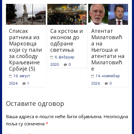
Списак
Са крстом и
Атентат
ратника из
иконом до
Милатовић
Марковца
одбране
а на
који су пали
светиња
Његоша и
за слободу
атентати на
6. фебруар
Краљевине
Милатовић
2020.
0
Србије (5)
е
16. август
14. новембар
2024.
1
2024.
0
Оставите одговор
Ваша адреса е-поште неће бити објављена.
Неопходна
поља су означена
*