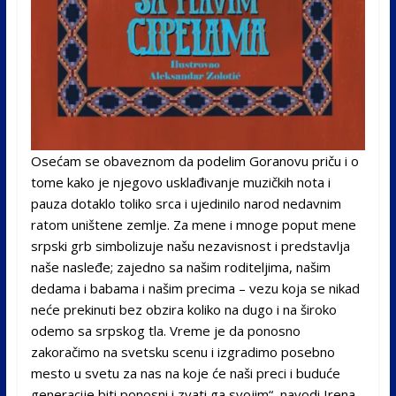
Osećam se obaveznom da podelim Goranovu priču i o
tome kako je njegovo usklađivanje muzičkih nota i
pauza dotaklo toliko srca i ujedinilo narod nedavnim
ratom uništene zemlje. Za mene i mnoge poput mene
srpski grb simbolizuje našu nezavisnost i predstavlja
naše nasleđe; zajedno sa našim roditeljima, našim
dedama i babama i našim precima – vezu koja se nikad
neće prekinuti bez obzira koliko na dugo i na široko
odemo sa srpskog tla. Vreme je da ponosno
zakoračimo na svetsku scenu i izgradimo posebno
mesto u svetu za nas na koje će naši preci i buduće
generacije biti ponosni i zvati ga svojim“, navodi Irena.