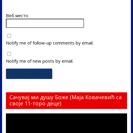
Веб место
Notify me of follow-up comments by email.
Notify me of new posts by email.
Сачувај ми душу Боже (Маја Ковачевић са
своје 11-торо деце)
Прегледач
видео
записа