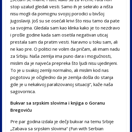
stop uzalud gledali vesti. Samo ih je sekiralo a ništa
nisu mogli da pomognu svojoj porodici u bivšoj
Jugoslaviji. Još su se osećali krivi što nisu tamo da pate
sa svojima. Gledala sam kao klinka kako je to nezdravo
i prošle godine kada sam osetila negativan uticaj
prestala sam da pratim vesti. Naravno u toku sam, ali
ne kao pre. O politici ne volim da pričam, ali imam nadu
za Srbiju. Naša zemlja ima puno dara i mogućnosti,
mislim da je najveća prepreka što ljudi nisu ujedinjeni.
To je u svakoj zemlji normalno, ali mislim kod nas
pogotovu je očigledno da je zemlja došla do stanja
gde je u nekakvoj paralizovanoj situaciji“, kaže naša
sagovornica.
Bukvar sa srpskim slovima i knjiga o Goranu
Bregoviću
Pre par godina izdala je dečji bukvar na temu Srbije
„Zabava sa srpskim slovima“ (Fun with Serbian