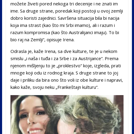
možete živeti pored nekoga tri decenije i ne znati im
ime. Sa druge strane, poredak koji postoji u ovoj zemlji
dobro koristi zajednici. Savršena situacija bila bi nacija
koja ima strast (kao što mi Srbi imamo), ali i razum i
razum kompromisa (kao što Australijanci imaju). To bi
bio raj na Zemlji“, opisuje Irena.
Odrasla je, kaže Irena, sa dve kulture, te je u nekom
smislu „i naša i tuđa i za Srbe i za Austrijance“. Prema
njenom mišljenju to je „proklestvo“ koje, izgleda, prati
mnoge koji odu iz rodnog kraja. S druge strane to joj
daje i priliku da bira ono što voli iz obe kulture i napravi,
kako kaže, svoju neku „Frankeštajn kulturu“.