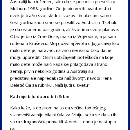
Australiji kao inženjer, tako da se porodica preselila u
Melburn 1988. godine. On je bio večiti avanturista i
uvek je tražio svoj sledeći izazov. Iimala sam samo
šest godina kada smo se presilili za Australiju. Trebalo
je da ostanemo par godina, ali život ima svoje planove.
Otac je bio iz Crne Gore, majka iz Vojvodine, a ja sam
rođena u Kruševcu. Moj doživljaj života u Jugoslaviji kao
malo dete je, naravno, naivno i nerealno tako da ne
mogu uporediti. Osim uobičajenih poteškoća na koje
malo dete može naići kada se prilagođava stranoj
zemlji, prvih nekoliko godina u Australiji su
predstavljale napredak (za naš život)“, navodi Irena
Deletić Ćia za rubriku „Naši ljudi u svetu“.
Kad nije bilo dobro biti Srbin
Kako kaže, s obzirom na to da većina tamošnjeg
stanovništva nije bila ni čula za Srbiju, seća se da su ih
sa razdraganošću prihvatili. A onda… onda je nastupio
rat.