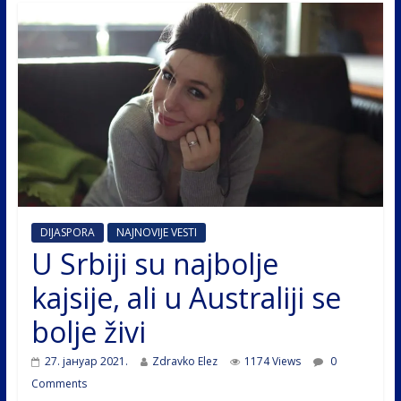
DIJASPORA
NAJNOVIJE VESTI
U Srbiji su najbolje
kajsije, ali u Australiji se
bolje živi
27. јануар 2021.
Zdravko Elez
1174 Views
0
Comments