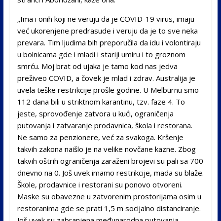
„Ima i onih koji ne veruju da je COVID-19 virus, imaju
već ukorenjene predrasude i veruju da je to sve neka
prevara. Tim ljudima bih preporučila da idu i volontiraju
u bolnicama gde i mladi i stariji umiru i to groznom
smrću. Moj brat od ujaka je tamo kod nas jedva
preživeo COVID, a čovek je mlad i zdrav. Australija je
uvela teške restrikcije prošle godine. U Melburnu smo
112 dana bili u striktnom karantinu, tzv. faze 4. To
jeste, sprovođenje zatvora u kući, ograničenja
putovanja i zatvaranje prodavnica, škola i restorana.
Ne samo za penzionere, već za svakoga. Kršenje
takvih zakona naišlo je na velike novčane kazne. Zbog
takvih oštrih ograničenja zaraženi brojevi su pali sa 700
dnevno na 0. Još uvek imamo restrikcije, mada su blaže.
Škole, prodavnice i restorani su ponovo otvoreni.
Maske su obavezne u zatvorenim prostorijama osim u
restoranima gde se prati 1,5 m socijalno distanciranje.
Još uvek su zabranjena međunarodna putovanja.