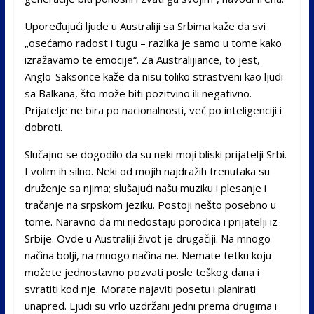
Upoređujući ljude u Australiji sa Srbima kaže da svi
„osećamo radost i tugu – razlika je samo u tome kako
izražavamo te emocije“. Za Australijiance, to jest,
Anglo-Saksonce kaže da nisu toliko strastveni kao ljudi
sa Balkana, što može biti pozitvino ili negativno.
Prijatelje ne bira po nacionalnosti, već po inteligenciji i
dobroti.
Slučajno se dogodilo da su neki moji bliski prijatelji Srbi.
I volim ih silno. Neki od mojih najdražih trenutaka su
druženje sa njima; slušajući našu muziku i plesanje i
tračanje na srpskom jeziku. Postoji nešto posebno u
tome. Naravno da mi nedostaju porodica i prijatelji iz
Srbije. Ovde u Australiji život je drugačiji. Na mnogo
načina bolji, na mnogo načina ne. Nemate tetku koju
možete jednostavno pozvati posle teškog dana i
svratiti kod nje. Morate najaviti posetu i planirati
unapred. Ljudi su vrlo uzdržani jedni prema drugima i