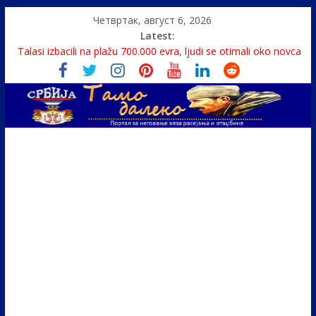
Четвртак, август 6, 2026
Latest:
Monasi spasili dete sa litice visoke 15 metara
Talasi izbacili na plažu 700.000 evra, ljudi se otimali oko novca
Srbin zaspao na Dunavu, reka ga odnela u Rumuniju
Politika i seks glavne teme srpskih medija
U Srbiji pola miliona migranata, 100 000 stranaca se zaposlilo