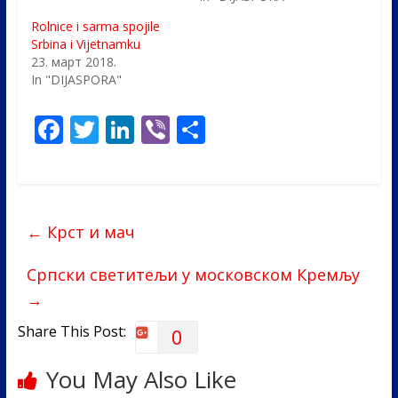
Rolnice i sarma spojile
Srbina i Vijetnamku
23. март 2018.
In "DIJASPORA"
F
T
Li
Vi
S
ac
w
n
b
h
e
itt
k
er
ar
b
er
e
e
←
Крст и мач
o
dI
o
n
Српски светитељи у московском Кремљу
k
→
Share This Post:
0
You May Also Like