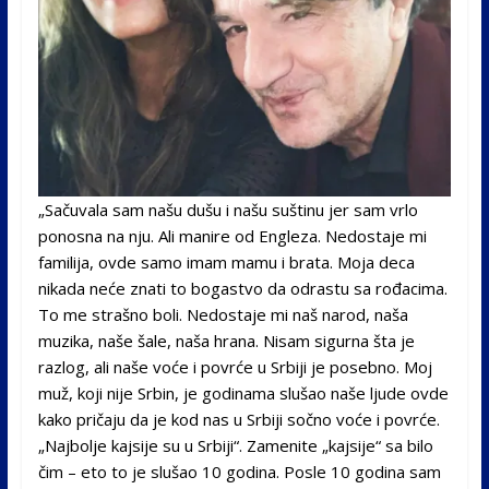
„Sačuvala sam našu dušu i našu suštinu jer sam vrlo
ponosna na nju. Ali manire od Engleza. Nedostaje mi
familija, ovde samo imam mamu i brata. Moja deca
nikada neće znati to bogastvo da odrastu sa rođacima.
To me strašno boli. Nedostaje mi naš narod, naša
muzika, naše šale, naša hrana. Nisam sigurna šta je
razlog, ali naše voće i povrće u Srbiji je posebno. Moj
muž, koji nije Srbin, je godinama slušao naše ljude ovde
kako pričaju da je kod nas u Srbiji sočno voće i povrće.
„Najbolje kajsije su u Srbiji“. Zamenite „kajsije“ sa bilo
čim – eto to je slušao 10 godina. Posle 10 godina sam