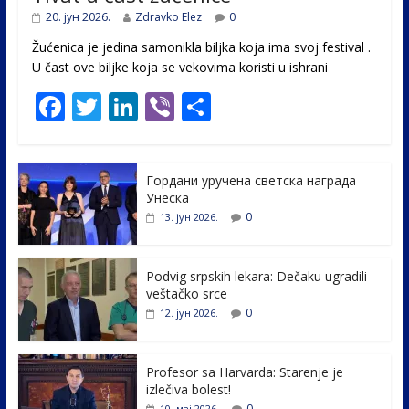
20. јун 2026.
Zdravko Elez
0
Žućenica je jedina samonikla biljka koja ima svoj festival .
U čast ovе biljke koja se vekovima koristi u ishrani
F
T
Li
Vi
S
ac
w
n
b
h
e
itt
k
er
ar
Гордани уручена светска награда
b
er
e
e
Унеска
o
dI
0
13. јун 2026.
o
n
k
Podvig srpskih lekara: Dečaku ugradili
veštačko srce
0
12. јун 2026.
Profesor sa Harvarda: Starenje je
izlečiva bolest!
0
10. мај 2026.