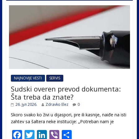
NAJNOVIJE VESTI
SERVIS
Sudski overen prevod dokumenta:
Šta treba da znate?
26. јул 2026.
Zdravko Elez
0
Skoro svako ko živi u dijaspori, pre ili kasnije, naiđe na isti
zahtev sa šaltera neke institucije: „Potreban nam je
F
T
Li
Vi
S