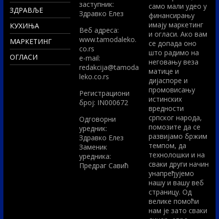
заступник:
само мали удео у
ЗДРАВЉЕ
Здравко Елез
финансирању
имају маркетинг
КУХИЊА
Вeб адреса:
и огласи. Ако вам
www.tamodaleko.
МАРКЕТИНГ
се допада оно
co.rs
што радимо на
ОГЛАСИ
e-mail:
неговању веза
redakcija@tamoda
матице и
leko.co.rs
дијаспоре и
промовисању
Регистрациони
истинских
број: IN000672
вредности
српског народа,
Одговорни
помозите да се
уредник:
развијамо бржим
Здравко Елез
темпом, да
Заменик
технолошки и на
уредника:
сваки други начин
Предраг Савић
унапређујемо
нашу и вашу веб
страницу. Од
велике помоћи
нам је зато сваки