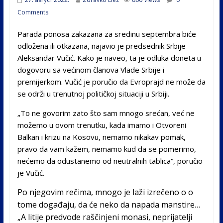
Comments
Parada ponosa zakazana za sredinu septembra biće
odložena ili otkazana, najavio je predsednik Srbije
Aleksandar Vučić. Kako je naveo, ta je odluka doneta u
dogovoru sa većinom članova Vlade Srbije i
premijerkom. Vučić je poručio da Evroprajd ne može da
se održi u trenutnoj političkoj situaciji u Srbiji.
„To ne govorim zato što sam mnogo srećan, već ne
možemo u ovom trenutku, kada imamo i Otvoreni
Balkan i krizu na Kosovu, nemamo nikakav pomak,
pravo da vam kažem, nemamo kud da se pomerimo,
nećemo da odustanemo od neutralnih tablica“, poručio
je Vučić.
Po njegovim rečima, mnogo je laži izrečeno o o
tome događaju, da će neko da napada manstire…
„A litije predvode raščinjeni monasi, neprijatelji