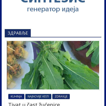
ЗДРАВЉЕ
KUHINJA
NAJNOVIJE VESTI
ZDRAVLJE
Tivat u čast žućenice