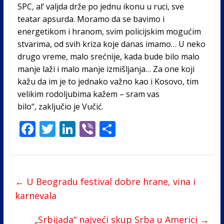
SPC, al’ valjda drže po jednu ikonu u ruci, sve
teatar apsurda. Moramo da se bavimo i
energetikom i hranom, svim policijskim mogućim
stvarima, od svih kriza koje danas imamo… U neko
drugo vreme, malo srećnije, kada bude bilo malo
manje laži i malo manje izmišljanja… Za one koji
kažu da im je to jednako važno kao i Kosovo, tim
velikim rodoljubima kažem – sram vas
bilo“, zaključio je Vučić.
F
T
Li
Vi
S
ac
w
n
b
h
e
itt
k
er
ar
b
er
e
e
←
U Beogradu festival dobre hrane, vina i
o
dI
karnevala
o
n
„Srbijada“ najveći skup Srba u Americi
→