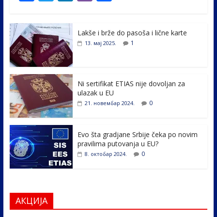
ac
w
n
b
h
e
itt
k
er
ar
Lakše i brže do pasoša i lične karte
b
er
e
e
1
13. мај 2025.
o
dI
o
n
k
Ni sertifikat ETIAS nije dovoljan za
ulazak u EU
0
21. новембар 2024.
Evo šta gradjane Srbije čeka po novim
pravilima putovanja u EU?
0
8. октобар 2024.
АКЦИЈА