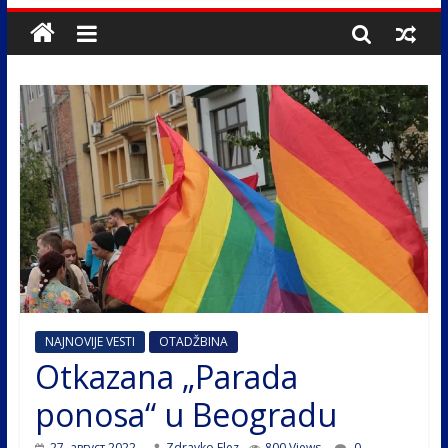
NAJNOVIJE VESTI
OTADŽBINA
Otkazana „Parada
ponosa“ u Beogradu
27. август 2022.
Zdravko Elez
800 Views
0