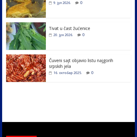
b
er
e
e
0
9. јул 2026.
o
dI
o
n
k
Tivat u čast žućenice
0
20. јун 2026.
Čuveni sajt objavio listu najgorih
srpskih jela
0
16. октобар 2025.