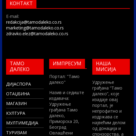
КОНТАКТ
E-mail:
redakcija@tamodaleko.co.rs
marketing@tamodaleko.co.rs
zdravko.elez@tamodaleko.co.rs
ТАМО
ИМПРЕСУМ
НАША
ДАЛЕКО
МИСИЈА
Портал: "Тамо
далеко"
Удружење
ДИЈАСПОРА
грађана “Тамо
Назив и седиште
ОТАЏБИНА
далеко”, које
издавача:
изадаје овај
МАГАЗИН
Удружење
портал, је
грађана Тамо
непрофитно и
КУЛТУРА
далеко,
издржава се
Приморска 20,
највећим делом
МУЛТИМЕДИЈА
Београд
од донација и
ТУРИЗАМ
Овлашћени
спонзорства, а