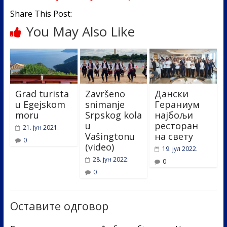
k
Share This Post:
You May Also Like
Grad turista
Završeno
Дански
u Egejskom
snimanje
Гераниум
moru
Srpskog kola
најбољи
u
ресторан
21. јун 2021.
Vašingtonu
на свету
0
(video)
19. јул 2022.
28. јун 2022.
0
0
Оставите одговор