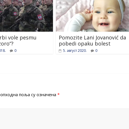
rbi vole pesmu
Pomozite Lani Jovanović da
zoro“?
pobedi opaku bolest
018.
0
5. август 2020.
0
опходна поља су означена
*