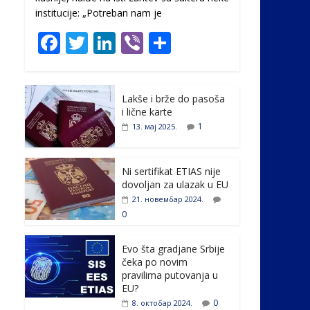
institucije: „Potreban nam je
F
T
Li
Vi
S
ac
w
n
b
h
e
itt
k
er
ar
Lakše i brže do pasoša
b
er
e
e
i lične karte
o
dI
1
13. мај 2025.
o
n
k
Ni sertifikat ETIAS nije
dovoljan za ulazak u EU
21. новембар 2024.
0
Evo šta gradjane Srbije
čeka po novim
pravilima putovanja u
EU?
0
8. октобар 2024.