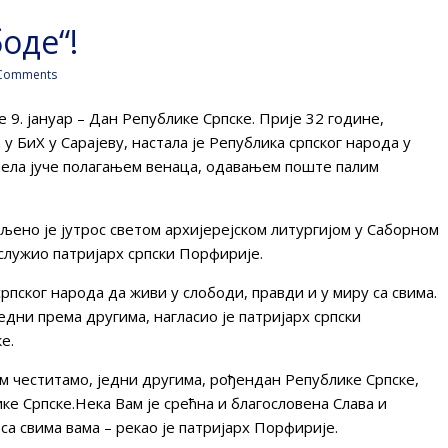
оде“!
Comments
9. јануар – Дан Републике Српске. Прије 32 године,
 БиХ у Сарајеву, настала је Република српског народа у
очела јуче полагањем венаца, одавањем поште палим
љено је јутрос светом архијерејском литургијом у Саборном
 служио патријарх српски Порфирије.
рпског народа да живи у слободи, правди и у миру са свима.
едни према другима, нагласио је патријарх српски
е.
м честитамо, једни другима, рођендан Републике Српске,
ике Српске.Нека Вам је срећна и благословена Слава и
а свима вама – рекао је патријарх Порфирије.