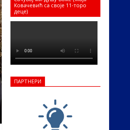
Ковачевић са своје 11-торо
деце)
ПАРТНЕРИ