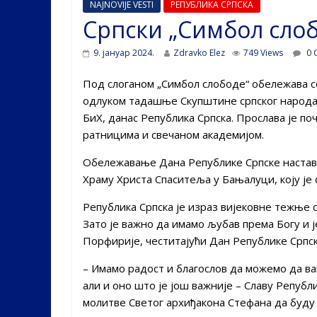
NAJNOVIJE VESTI
РЕПУБЛИКА СРПСКА
Српски „Симбол слоб
9. јануар 2024.
Zdravko Elez
749 Views
0 
Под слоганом „Симбол слободе“ обележава се 
одлуком тадашње Скупштине српског народа у
БиХ, данас Република Српска. Прослава је п
ратницима и свечаном академијом.
Обе
л
е
жавање
Дана Републике Српске
настав
Храму Христа Спаситеља у Бањалуци, коју је
Република Српска је израз вијековне тежње с
Зато је важно да имамо љубав према Богу и ј
Порфирије, честитајући Дан Републике Српск
– Имамо радост и благослов да можемо да ва
али и оно што је још важније – Славу Републ
молитве Светог архиђакона Стефана да буду с