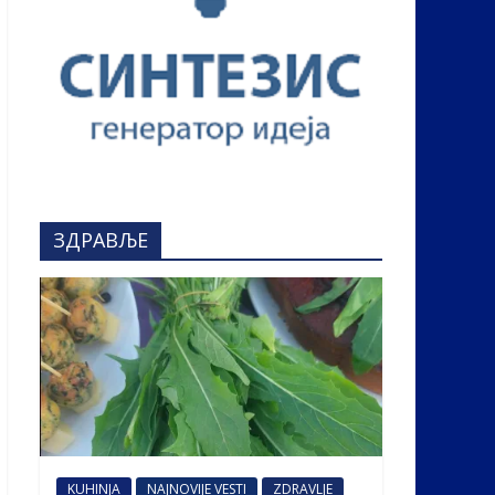
ЗДРАВЉЕ
KUHINJA
NAJNOVIJE VESTI
ZDRAVLJE