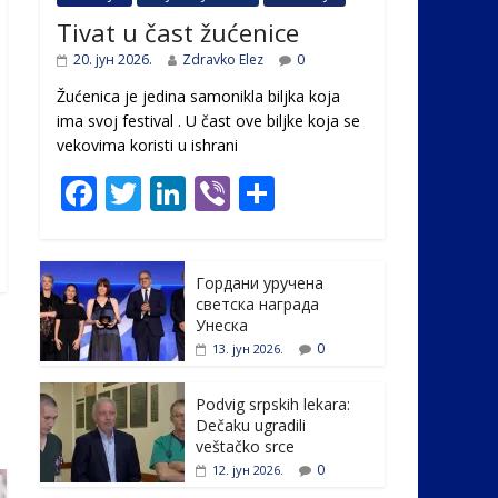
Tivat u čast žućenice
20. јун 2026.
Zdravko Elez
0
Žućenica je jedina samonikla biljka koja
ima svoj festival . U čast ovе biljke koja se
vekovima koristi u ishrani
F
T
Li
Vi
S
ac
w
n
b
h
e
itt
k
er
ar
Гордани уручена
b
er
e
e
светска награда
o
dI
Унеска
0
13. јун 2026.
o
n
k
Podvig srpskih lekara:
Dečaku ugradili
veštačko srce
0
12. јун 2026.