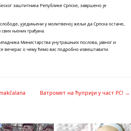
беског заштитника Републике Српске, завршено је
 слободе, уједињени у молитвеној жељи да Српска остане,
и свих њених грађана.
рипадника Министарства унутрашњих послова, јавног и
се вечерас о чему ћемо вас подробно извештавати.
jmakčalana
Ватромет на ћуприји у част РС!
→