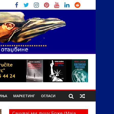
ИЊА
МАРКЕТИНГ
ОГЛАСИ
Сачувај ми душу Боже (Маја