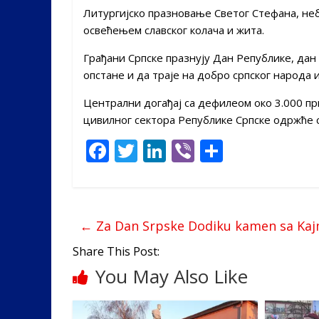
Литургијско празновање Светог Стефана, не
освећењем славског колача и жита.
Грађани Српске празнују Дан Републике, дан
опстане и да траје на добро српског народа 
Централни догађај са дефилеом око 3.000 п
цивилног сектора Републике Српске одржће 
F
T
Li
Vi
S
ac
w
n
b
h
e
itt
k
er
ar
b
er
e
e
←
Za Dan Srpske Dodiku kamen sa Ka
o
dI
Share This Post:
o
n
You May Also Like
k