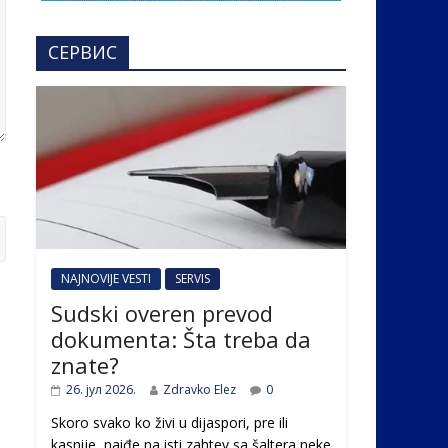
СЕРВИС
NAJNOVIJE VESTI
SERVIS
Sudski overen prevod
dokumenta: Šta treba da
znate?
26. јул 2026.
Zdravko Elez
0
Skoro svako ko živi u dijaspori, pre ili
kasnije, naiđe na isti zahtev sa šaltera neke