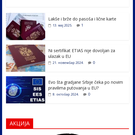
ac
w
n
b
h
e
itt
k
er
ar
Lakše i brže do pasoša i lične karte
b
er
e
e
1
13. мај 2025.
o
dI
o
n
k
Ni sertifikat ETIAS nije dovoljan za
ulazak u EU
0
21. новембар 2024.
Evo šta gradjane Srbije čeka po novim
pravilima putovanja u EU?
0
8. октобар 2024.
АКЦИЈА