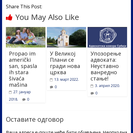
Share This Post:
You May Also Like
Propao im
У Великој
Упозорење
američki
Плани се
адвоката:
san, spasla
гради нова
Неуставно
ih stara
црква
ванредно
šivaća
стање!
13. март 2022.
mašina
3. април 2020.
0
27. јануар
0
2018.
0
Оставите одговор
Ваша адреса е-поште неће бити објављена.
Неопходна