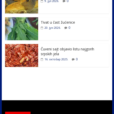
0
9. јул 2026.
o
dI
o
n
k
Tivat u čast žućenice
0
20. јун 2026.
Čuveni sajt objavio listu najgorih
srpskih jela
0
16. октобар 2025.