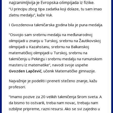
najzanimljivija je Evropska olimpijada iz fizike.
“U principu zbog tipa zadatka koji dolaze, tu sam imao
zlatnu medalju”, kaže Vuk.
I Gvozdenova takmičarska godina bila je puna medalja.
“Osvojio sam srebrnu medalju na međunarodnoj
olimpijadi u znanju u Turskoj, srebrnu na Žautikovskoj
olimpijadi u Kazahstanu, srebrnu na Balkanskoj
matematičkoj olimpijadi u Turskoj, srebrnu na
takmičenju u Pekingu i srebrnu medalju na rumunskom
masteru iz matematike“, navodi svoje uspehe
Gvozden Lapčević
, učenik Matematičke gimnazije.
Najvažnije je podeliti i preneti stečeno znanje, kažu
profesori.
“Imamo pozive za 20 velikih takmičenja širom sveta. A
da bismo to ostvarili, treba nam novac, trebaju nam
ozbiljne pripreme, razni resursi. Ako se svi zajedno u