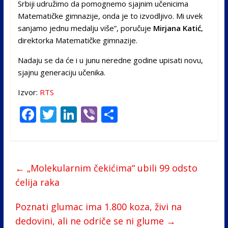
Srbiji udružimo da pomognemo sjajnim učenicima
Matematičke gimnazije, onda je to izvodljivo. Mi uvek
sanjamo jednu medalju više”, poručuje
Mirjana Katić
,
direktorka Matematičke gimnazije.
Nadaju se da će i u junu neredne godine upisati novu,
sjajnu generaciju učenika.
Izvor:
RTS
F
T
Li
Vi
S
ac
w
n
b
h
e
itt
k
er
ar
b
er
e
e
←
„Molekularnim čekićima“ ubili 99 odsto
o
dI
ćelija raka
o
n
Poznati glumac ima 1.800 koza, živi na
k
dedovini, ali ne odriče se ni glume
→