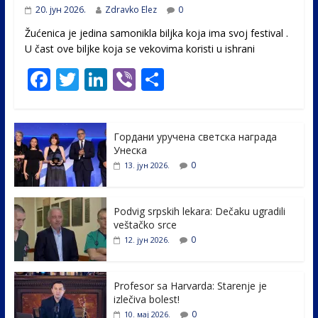
20. јун 2026.
Zdravko Elez
0
Žućenica je jedina samonikla biljka koja ima svoj festival .
U čast ovе biljke koja se vekovima koristi u ishrani
F
T
Li
Vi
S
ac
w
n
b
h
e
itt
k
er
ar
Гордани уручена светска награда
b
er
e
e
Унеска
o
dI
0
13. јун 2026.
o
n
k
Podvig srpskih lekara: Dečaku ugradili
veštačko srce
0
12. јун 2026.
Profesor sa Harvarda: Starenje je
izlečiva bolest!
0
10. мај 2026.