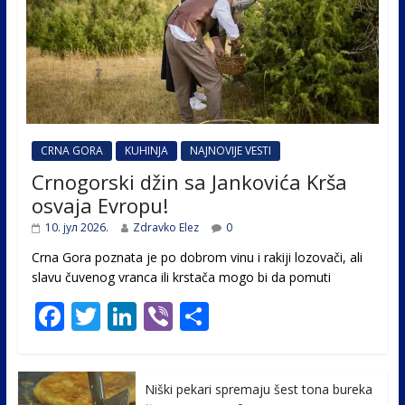
CRNA GORA
KUHINJA
NAJNOVIJE VESTI
Crnogorski džin sa Jankovića Krša
osvaja Evropu!
10. јул 2026.
Zdravko Elez
0
Crna Gora poznata je po dobrom vinu i rakiji lozovači, ali
slavu čuvenog vranca ili krstača mogo bi da pomuti
F
T
Li
Vi
S
ac
w
n
b
h
e
itt
k
er
ar
Niški pekari spremaju šest tona bureka
b
er
e
e