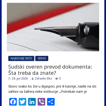
NAJNOVIJE VESTI
SERVIS
Sudski overen prevod dokumenta:
Šta treba da znate?
26. јул 2026.
Zdravko Elez
0
Skoro svako ko živi u dijaspori, pre ili kasnije, naiđe na isti
zahtev sa šaltera neke institucije: „Potreban nam je
F
T
Li
Vi
S