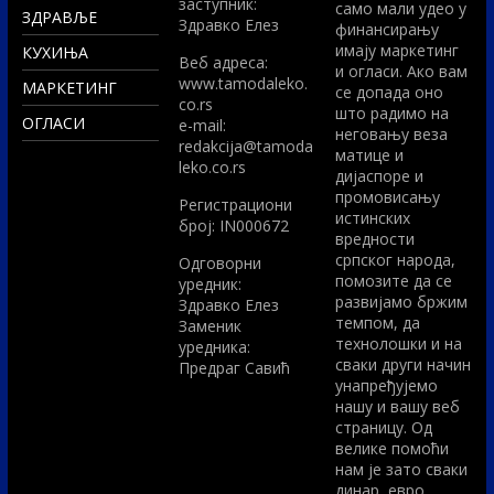
заступник:
само мали удео у
ЗДРАВЉЕ
Здравко Елез
финансирању
имају маркетинг
КУХИЊА
Вeб адреса:
и огласи. Ако вам
www.tamodaleko.
МАРКЕТИНГ
се допада оно
co.rs
што радимо на
ОГЛАСИ
e-mail:
неговању веза
redakcija@tamoda
матице и
leko.co.rs
дијаспоре и
промовисању
Регистрациони
истинских
број: IN000672
вредности
српског народа,
Одговорни
помозите да се
уредник:
развијамо бржим
Здравко Елез
темпом, да
Заменик
технолошки и на
уредника:
сваки други начин
Предраг Савић
унапређујемо
нашу и вашу веб
страницу. Од
велике помоћи
нам је зато сваки
динар, евро,