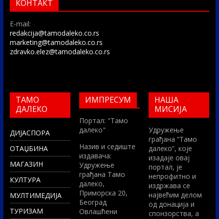
КОНТАКТ
E-mail:
redakcija@tamodaleko.co.rs
marketing@tamodaleko.co.rs
zdravko.elez@tamodaleko.co.rs
ТАМО
ИМПРЕСУМ
НАША
ДАЛЕКО
МИСИЈА
Портал: "Тамо
далеко"
Удружење
ДИЈАСПОРА
грађана “Тамо
Назив и седиште
ОТАЏБИНА
далеко”, које
издавача:
изадаје овај
МАГАЗИН
Удружење
портал, је
грађана Тамо
непрофитно и
КУЛТУРА
далеко,
издржава се
Приморска 20,
највећим делом
МУЛТИМЕДИЈА
Београд
од донација и
ТУРИЗАМ
Овлашћени
спонзорства, а