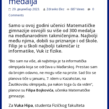
medalja
29. децембар 2023.
Zdravko Elez
687 Views
0
Comments
Samo u ovoj godini učenici Matematičke
gimnazije osvojili su više od 300 medalja
na međunarodnim takmičenjima. Najbolji
među njima, dobili su priznanje i od škole.
Filip je u školi najbolji takmičar iz
informatike, Vuk iz fizike.
“Bio sam na više, ali najbitnija je ta informatička
olimpijada koja se održava u Mađarskoj. Prestao sam
da brojim odavno, ne mogu više na prste. Sad što se
planova tiče u januaru, 7. idem u Kazahstan, na
Žautikovsku olimpijadu, pa nakon toga ću da vidim”,
planovi su
Filipa Bojkovića
, učenika Matematičke
gimnazije.
Za
Vuka Hipa
, studenta Fizičkog fakulteta