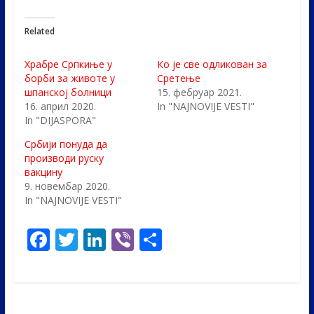
Related
Храбре Српкиње у
Ко је све одликован за
борби за животе у
Сретење
шпанској болници
15. фебруар 2021.
16. април 2020.
In "NAJNOVIJE VESTI"
In "DIJASPORA"
Србији понуда да
производи руску
вакцину
9. новембар 2020.
In "NAJNOVIJE VESTI"
F
T
Li
Vi
S
ac
w
n
b
h
e
itt
k
er
ar
b
er
e
e