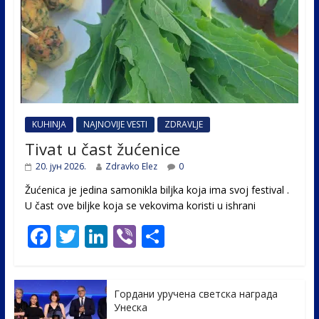
KUHINJA
NAJNOVIJE VESTI
ZDRAVLJE
Tivat u čast žućenice
20. јун 2026.
Zdravko Elez
0
Žućenica je jedina samonikla biljka koja ima svoj festival .
U čast ovе biljke koja se vekovima koristi u ishrani
F
T
Li
Vi
S
ac
w
n
b
h
e
itt
k
er
ar
Гордани уручена светска награда
b
er
e
e
Унеска