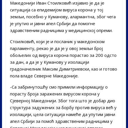
Македонији Иван Стоилковић изјавио је да је
ситуација са епидемијом вируса корона у тој
земљи, посебно у Куманову, алармантна, због чега
је упутио и јавни апел Србији да помогне
здравственим радницима у медицинској опреми.
Стоилковић, који је и посланик у македонском
парламенту, рекао је да је у овој земљи број
обољелих од вируса корона порастао за 200 одсто
за дан, а да је у Куманову у изолацији
градоначелник Максим Димитриевски, као и готово
пола владе Северне Македоније.
-Са забринутошћу смо примили информацију о
порасту броја заражених вирусом корона у
Сјеверној Македонији. Због тога што је добар дио
структура задужених за борбу против вируса већ у
изолацији, цела ситуација намеће да упутим јавни
апел Србији за помоћ здравственим радницима у
Северној Македонији у медицинској опреми –