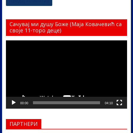
Сачувај ми душу Боже (Маја Ковачевић са
своје 11-торо деце)
Прегледач
видео
записа
00:00
04:10
ПАРТНЕРИ