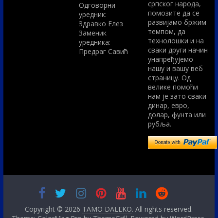
српског народа,
Одговорни
помозите да се
уредник:
развијамо бржим
Здравко Елез
темпом, да
Заменик
технолошки и на
уредника:
сваки други начин
Предраг Савић
унапређујемо
нашу и вашу веб
страницу. Од
велике помоћи
нам је зато сваки
динар, евро,
долар, фунта или
рубља.
Copyright © 2026
TAMO DALEKO
. All rights reserved.