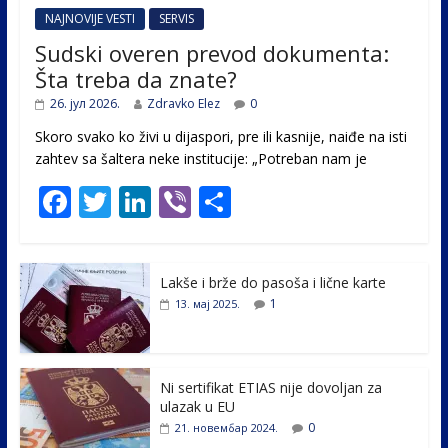
NAJNOVIJE VESTI
SERVIS
Sudski overen prevod dokumenta:
Šta treba da znate?
26. јул 2026.
Zdravko Elez
0
Skoro svako ko živi u dijaspori, pre ili kasnije, naiđe na isti
zahtev sa šaltera neke institucije: „Potreban nam je
F
T
Li
Vi
S
ac
w
n
b
h
e
itt
k
er
ar
Lakše i brže do pasoša i lične karte
b
er
e
e
1
13. мај 2025.
o
dI
o
n
k
Ni sertifikat ETIAS nije dovoljan za
ulazak u EU
0
21. новембар 2024.