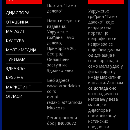
Портал: "Тамо
далеко"
Удружење
ДИЈАСПОРА
грађана “Тамо
Назив и седиште
ОТАЏБИНА
далеко”, које
издавача:
изадаје овај
МАГАЗИН
Удружење
портал, је
грађана Тамо
непрофитно и
КУЛТУРА
далеко,
издржава се
Приморска 20,
највећим делом
МУЛТИМЕДИЈА
Београд
од донација и
ТУРИЗАМ
Овлашћени
спонзорства, а
заступник:
само мали удео у
ЗДРАВЉЕ
Здравко Елез
финансирању
имају маркетинг
КУХИЊА
Вeб адреса:
и огласи. Ако вам
www.tamodaleko.
МАРКЕТИНГ
се допада оно
co.rs
што радимо на
ОГЛАСИ
e-mail:
неговању веза
redakcija@tamoda
матице и
leko.co.rs
дијаспоре и
промовисању
Регистрациони
истинских
број: IN000672
вредности