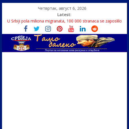
Четвртак, август 6, 2026
Latest:
U Srbiji pola miliona migranata, 100 000 stranaca se zaposlilo
Како је „Господар књига“ проглашен народним
непријатељем
Čije je pravo na istinu o Nikoli Tesli?
Srbin zaspao na Dunavu, reka ga odnela u Rumuniju
Politika i seks glavne teme srpskih medija