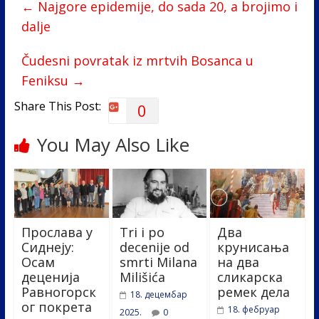
←
Najgore epidemije, do sada 20, a brojimo i
o
dI
dalje
o
n
k
Čudesni povratak iz mrtvih Bosanca u
Feniksu
→
Share This Post:
0
You May Also Like
Прослава у
Tri i po
Два
Сиднеју:
decenije od
крунисања
Осам
smrti Milana
на два
деценија
Milišića
сликарска
Равногорск
ремек дела
18. децембар
ог покрета
18. фебруар
2025.
0