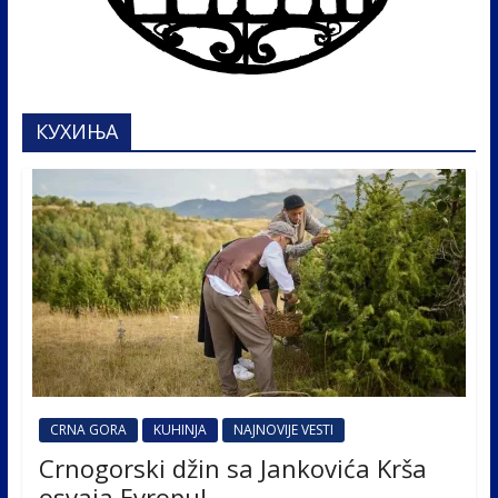
КУХИЊА
CRNA GORA
KUHINJA
NAJNOVIJE VESTI
Crnogorski džin sa Jankovića Krša
osvaja Evropu!