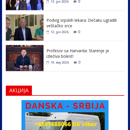
o
dI
0
13. јун 2026.
o
n
k
Podvig srpskih lekara: Dečaku ugradili
veštačko srce
0
12. јун 2026.
Profesor sa Harvarda: Starenje je
izlečiva bolest!
0
10. мај 2026.
АКЦИЈА