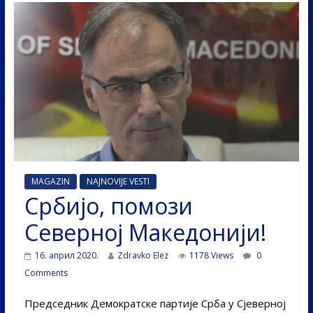
MAGAZIN
NAJNOVIJE VESTI
Србијо, помози
Северној Македонији!
16. април 2020.
Zdravko Elez
1178 Views
0
Comments
Председник Демократске партије Срба у Сјеверној