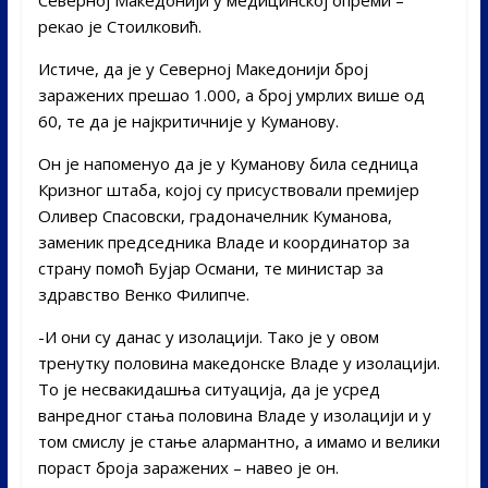
рекао је Стоилковић.
Истиче, да је у Северној Македонији број
заражених прешао 1.000, а број умрлих више од
60, те да је најкритичније у Куманову.
Он је напоменуо да је у Куманову била седница
Кризног штаба, којој су присуствовали премијер
Оливер Спасовски, градоначелник Куманова,
заменик председника Владе и координатор за
страну помоћ Бујар Османи, те министар за
здравство Венко Филипче.
-И они су данас у изолацији. Тако је у овом
тренутку половина македонске Владе у изолацији.
То је несвакидашња ситуација, да је усред
ванредног стања половина Владе у изолацији и у
том смислу је стање алармантно, а имамо и велики
пораст броја заражених – навео је он.