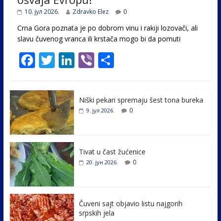
10. јул 2026.
Zdravko Elez
0
Crna Gora poznata je po dobrom vinu i rakiji lozovači, ali
slavu čuvenog vranca ili krstača mogo bi da pomuti
F
T
Li
Vi
S
ac
w
n
b
h
e
itt
k
er
ar
Niški pekari spremaju šest tona bureka
b
er
e
e
0
9. јул 2026.
o
dI
o
n
k
Tivat u čast žućenice
0
20. јун 2026.
Čuveni sajt objavio listu najgorih
srpskih jela