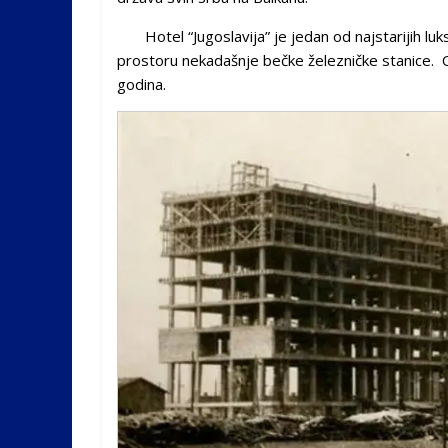
Hotel “Jugoslavija” je jedan od najstarijih lu
prostoru nekadašnje bečke železničke stanice. O
godina.