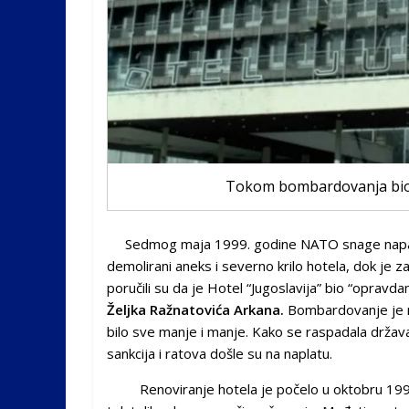
Tokom bombardovanja bio n
Sedmog maja 1999. godine NATO snage napale 
demolirani aneks i severno krilo hotela, dok je 
poručili su da je Hotel “Jugoslavija” bio “opravd
Željka Ražnatovića Arkana.
Bombardovanje je n
bilo sve manje i manje. Kako se raspadala država 
sankcija i ratova došle su na naplatu.
Renoviranje hotela je počelo u oktobru 1999. g