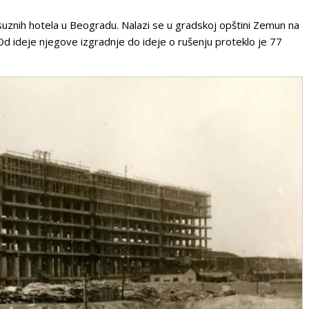
ksuznih hotela u
Beogradu
. Nalazi se u
gradskoj opštini Zemun
na
d ideje njegove izgradnje do ideje o rušenju proteklo je 77