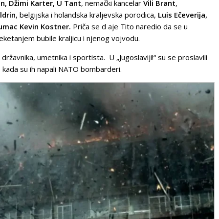
n,
Džimi Karter, U Tant
, nemački kancelar
Vili Brant
,
ldrin
, belgijska i holandska kraljevska porodica,
Luis Ečeverija,
lumac Kevin Kostner.
Priča se d aje Tito naredio da se u
eketanjem bubile kraljicu i njenog vojvodu.
vnika, umetnika i sportista. U „Jugoslaviji!“ su se proslavili
li, kada su ih napali NATO bombarderi.