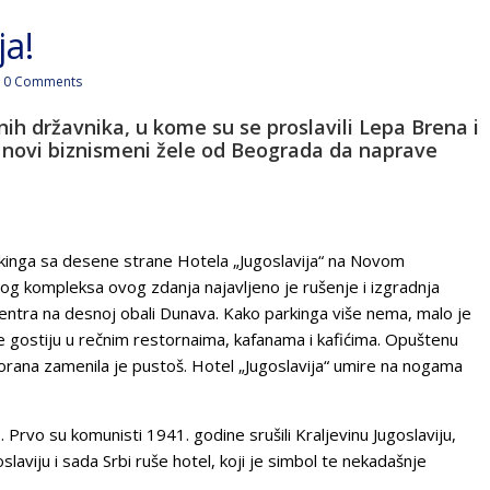
ja!
0 Comments
nih državnika, u kome su se proslavili Lepa Brena i
er novi biznismeni žele od Beograda da naprave
nga sa desene strane Hotela „Jugoslavija“ na Novom
og kompleksa ovog zdanja najavljeno je rušenje i izgradnja
tra na desnoj obali Dunava. Kako parkinga više nema, malo je
 gostiju u rečnim restornaima, kafanama i kafićima. Opuštenu
orana zamenila je pustoš. Hotel „Jugoslavija“ umire na nogama
vo su komunisti 1941. godine srušili Kraljevinu Jugoslaviju,
oslaviju i sada Srbi ruše hotel, koji je simbol te nekadašnje