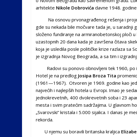
o
Novom Beogradu
kao savremenom gradu. Loka
arhitekte
Nikole Dobrovića
davne 1948. godine 
Na osnovu prvonagrađenog rešenja i projekta,
gde su nekada bile močvare tada je, u saradnji 
složeno fundiranje na armiranobetonskoj ploči u
uzastopnih 20 dana kada je završena čitava skel
koja je usledila posle političke krize razlaza sa
S
je izgradnja Novog Beograda, a sa tim i izgradnj
Radovi su ponovo obnovljeni tek 1960, po izm
Hotel je na predlog
Josipa Broza Tita
promenio 
(1961—1967).
Otvoren je 1969. godine kao jeda
najvećih i najlepših hotela u
Evropi
. Imao je seda
jednokrevetnih, 400 dvokrevetnih soba i 23 ap
mesta i svim pratećim sadržajima.
U glavnom hol
„Svarovski“ kristala i 5.000 sijalica. I danas je 
rekorda.
U njemu su boravili britanska kraljica
Elizab