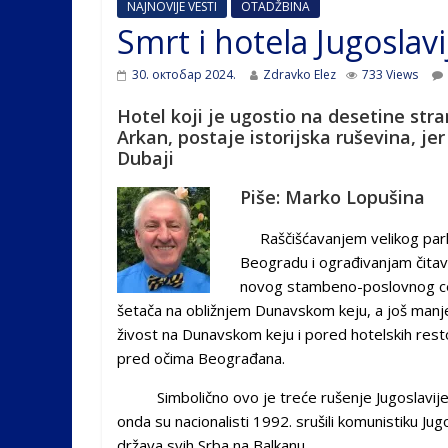
NAJNOVIJE VESTI
OTADŽBINA
Smrt i hotela Jugoslavi
30. октобар 2024.
Zdravko Elez
733 Views
Hotel koji je ugostio na desetine stra
Arkan, postaje istorijska ruševina, j
Dubaji
Piše: Marko Lopušina
Raščišćavanjem velikog parki
Beogradu i ograđivanjam čitav
novog stambeno-poslovnog cen
šetača na obližnjem Dunavskom keju, a još manje
živost na Dunavskom keju i pored hotelskih rest
pred očima Beograđana.
Simbolično ovo je treće rušenje Jugoslavije. Pr
onda su nacionalisti 1992. srušili komunistiku Jug
država svih Srba na Balkanu.