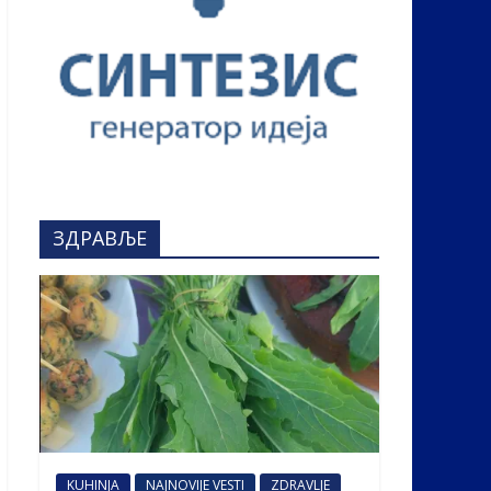
ЗДРАВЉЕ
KUHINJA
NAJNOVIJE VESTI
ZDRAVLJE