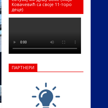
Ковачевић са своје 11-торо
деце)
ПАРТНЕРИ