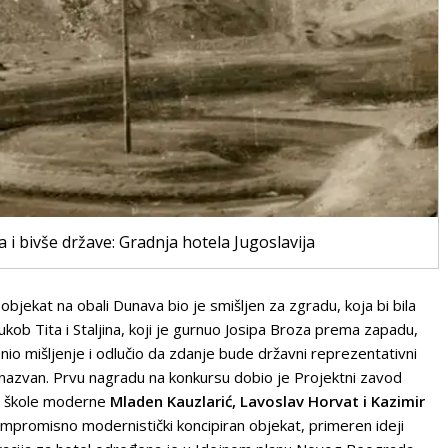
i bivše države: Gradnja hotela Jugoslavija
objekat na obali Dunava bio je smišljen za zgradu, koja bi bila
b Tita i Staljina, koji je gurnuo Josipa Broza prema zapadu,
nio mišljenje i odlučio da zdanje bude
državni reprezentativni
i nazvan. Prvu nagradu na konkursu dobio je Projektni zavod
e škole moderne
Mladen Kauzlarić,
Lavoslav Horvat
i Kazimir
ompromisno modernistički koncipiran objekat, primeren ideji