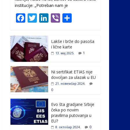
institucije: „Potreban nam je
F
T
Li
Vi
S
ac
w
n
b
h
e
itt
k
er
ar
Lakše i brže do pasoša
b
er
e
e
i lične karte
o
dI
1
13. мај 2025.
o
n
k
Ni sertifikat ETIAS nije
dovoljan za ulazak u EU
21. новембар 2024.
0
Evo šta gradjane Srbije
čeka po novim
pravilima putovanja u
EU?
0
8. октобар 2024.