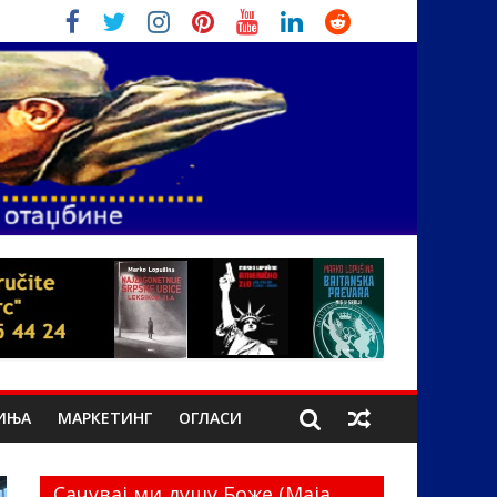
ИЊА
МАРКЕТИНГ
ОГЛАСИ
Сачувај ми душу Боже (Маја