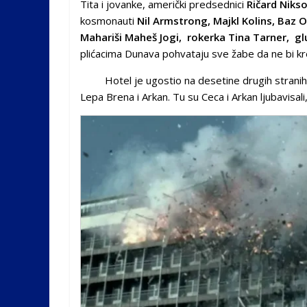
Tita i jovanke, američki predsednici
Ričard Nikso
kosmonauti
Nil Armstrong, Majkl Kolins, Baz O
Mahariši Maheš Jogi, rokerka Tina Tarner, g
plićacima Dunava pohvataju sve žabe da ne bi kr
Hotel je ugostio na desetine drugih stranih drža
Lepa Brena i Arkan. Tu su Ceca i Arkan ljubavisa