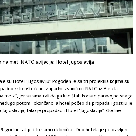
a meti NATO avijacije: Hotel Jugoslavija
su Hotel “jugoslaviju” Pogođen je sa tri projektila kojima su
zapadno krilo oštećeno. Zapadni
zvaničnici NATO iz Brisela
ana meta”, jer su smatrali da ga kao štab koriste paravojne snage
edugo potom i okončano, a hotel počeo da propada i gostiju je
Jugoslavija, tako je propadao i Hotel “Jugoslavija”. Godine
odine, ali je bilo samo delimično. Deo hotela je popravljen