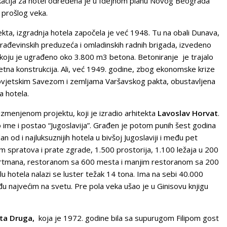
cija za hotel određena je u Idejnom planu Novog Beograda
prošlog veka.
 izgradnja hotela započela je već 1948. Tu na obali Dunava,
građevinskih preduzeća i
omladinskih radnih brigada
, izvedeno
 koju je ugrađeno oko 3.800 m
3
betona. Betoniranje je trajalo
etna konstrukcija. Ali, već 1949. godine, zbog ekonomske krize
ovjetskim Savezom
i
zemljama Varšavskog pakta
, obustavljena
a hotela.
enjenom projektu, koji je izradio arhitekta
Lavoslav Horvat
.
ime i postao “Jugoslavija”. Građen je potom punih šest godina
n od i najluksuznijih hotela u
bivšoj Jugoslaviji
i među pet
m spratova i prate zgrade, 1.500 prostorija, 1.100 ležaja u 200
artmana, restoranom sa 600 mesta i manjim restoranom sa 200
u hotela nalazi se luster težak 14 tona. Ima na sebi 40.000
među najvećim na svetu. Pre pola veka ušao je u Ginisovu knjigu
eta Druga,
koja je 1972. godine bila sa supurugom Filipom gost