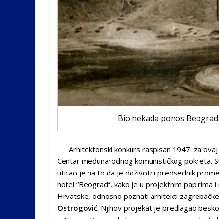
Bio nekada ponos Beograda 
Arhitektonski konkurs raspisan 1947. za ovaj 
Centar
međunarodnog komunističkog pokreta. Suko
uticao je na to da je doživotni predsednik prome
hotel “Beograd”, kako je u projektnim papirima 
Hrvatske, odnosno poznati arhitekti zagrebačk
Ostrogović
. Njihov projekat je predlagao besk