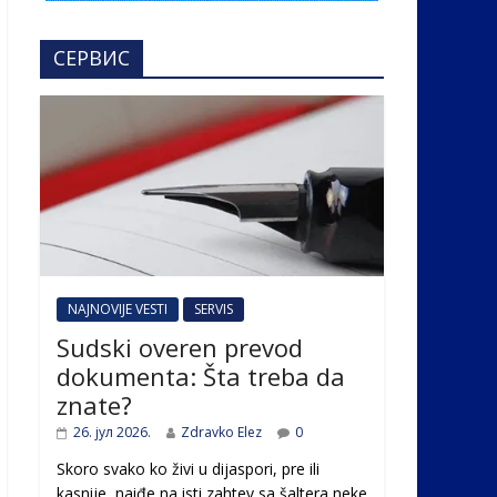
СЕРВИС
NAJNOVIJE VESTI
SERVIS
Sudski overen prevod
dokumenta: Šta treba da
znate?
26. јул 2026.
Zdravko Elez
0
Skoro svako ko živi u dijaspori, pre ili
kasnije, naiđe na isti zahtev sa šaltera neke