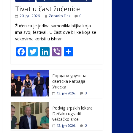
Tivat u čast žućenice
20. јун 2026.
Zdravko Elez
0
Žućenica je jedina samonikla biljka koja
ima svoj festival . U čast ovе biljke koja se
vekovima koristi u ishrani
F
T
Li
Vi
S
ac
w
n
b
h
e
itt
k
er
ar
Гордани уручена
b
er
e
e
светска награда
o
dI
Унеска
0
13. јун 2026.
o
n
k
Podvig srpskih lekara:
Dečaku ugradili
veštačko srce
0
12. јун 2026.