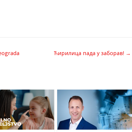
Beograda
Ћирилица пада у заборав!
→