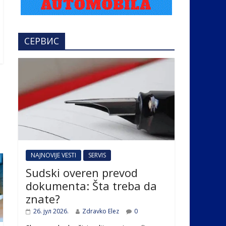
СЕРВИС
NAJNOVIJE VESTI
SERVIS
Sudski overen prevod
dokumenta: Šta treba da
znate?
26. јул 2026.
Zdravko Elez
0