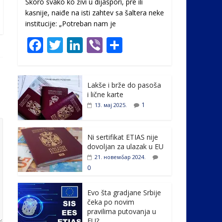
Skoro svako ko živi u dijaspori, pre ili
kasnije, naiđe na isti zahtev sa šaltera neke
institucije: „Potreban nam je
F
T
Li
Vi
S
ac
w
n
b
h
e
itt
k
er
ar
Lakše i brže do pasoša
b
er
e
e
i lične karte
o
dI
1
13. мај 2025.
o
n
k
Ni sertifikat ETIAS nije
dovoljan za ulazak u EU
21. новембар 2024.
0
Evo šta gradjane Srbije
čeka po novim
pravilima putovanja u
EU?