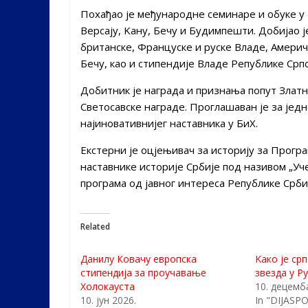
Похађао је међународне семинаре и обуке у 
Версају, Kану, Бечу и Будимпешти. Добијао 
британске, Француске и руске Владе, Амери
Бечу, као и стипендије Владе Републике Српс
Добитник је награда и признања попут Златн
Светосавске награде. Проглашаван је за једн
најиновативнијег наставника у БиХ.
Екстерни је оцјењивач за историју за Прогр
наставнике историје Србије под називом „Уч
програма од јавног интереса Републике Срби
Related
Данилу Ковачу европска
Kaко је ср
стипендија за проучавање
звезда у Ру
Холокауста
10. децемб
10. јун 2026.
In "DIJASP