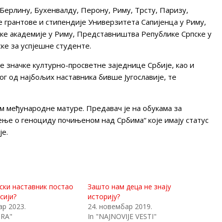
Берлину, Бухенвалду, Перону, Риму, Трсту, Паризу,
је грантове и стипендије Универзитета Сапијенца у Риму,
чке академије у Риму, Представништва Републике Српске у
ке за успјешне студенте.
е значке културно-просветне заједнице Србије, као и
ог од најбољих наставника бивше Југославије, те
ам међународне матуре. Предавач је на обукама за
ење о геноциду почињеном над Србима“ које имају статус
је.
пски наставник постао
Зашто нам деца не знају
сији?
историју?
ар 2023.
24. новембар 2019.
ORA"
In "NAJNOVIJE VESTI"