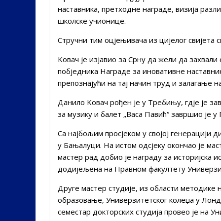
наставника, претходне награде, визија раз
школске учионице.
Стручни тим оцјењивача из цијелог свијета 
Kовач је изјавио за Срну да жели да захвали 
побједника Награде за иновативне наставнике
препознајући на тај начин труд и залагање 
Данило Kовач рођен је у Требињу, гдје је за
за музику и балет „Васа Павић“ завршио је у
Са најбољим просјеком у својој генерацији д
у Бањалуци. На истом одсјеку окончао је мас
мастер рад добио је награду за историјска и
додијељена на Правном факултету Универзи
Друге мастер студије, из области методике 
образовање, Универзитетског колеџа у Лондо
семестар докторских студија провео је на У