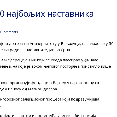
0 најбољих наставника
0 Comments
е и доцент на Универзитету у Бањалуци, пласирао се у 50
ке награде за наставнике, јавља Срна.
 и Федерације БиХ који се икада пласирао у финале
ичења, на које је током његовог постојања пристигло више
 а које организује фондација Варкеу у партнерству са
аду у износу од милион долара.
игорозног селекционог процеса који подразумијева
.
ојекти, а потом и постигнућа ученика, биографија