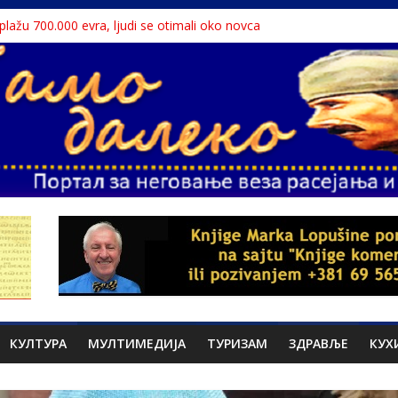
a plažu 700.000 evra, ljudi se otimali oko novca
 Dunavu, reka ga odnela u Rumuniju
lavne teme srpskih medija
liona migranata, 100 000 stranaca se zaposlilo
te sa litice visoke 15 metara
КУЛТУРА
МУЛТИМЕДИЈА
ТУРИЗАМ
ЗДРАВЉЕ
КУХ