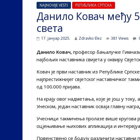
NAJNOVIJE VESTI
РЕПУБЛИКА СРПСКА
Данило Ковач међу 5
света
17. јануар 2025.
Zdravko Elez
381 Views
Данило Kовач,
професор бањалучке Гимназиј
најбољих наставника свијета у оквиру Свјетс
Kовач је први наставник из Републике Српске
најпрестижнијег свјетског наставничког такм
од 100.000 пријава.
На крају овог надметања, које је још у току,
Унеском, један наставник осваја главну нагр
Учесници такмичења пролазе више кругова р
оцјењивање њихових апликација и интервјуа
Првенствено се бодују различити наставни пр