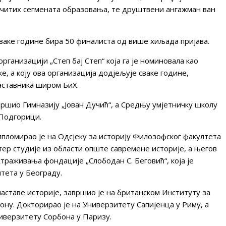
личитих сегмената образовања, те друштвени ангажман ван
сваке године бира 50 финалиста од више хиљада пријава.
организацији „Степ бај Степ“ која га је номиновала као
, а коју ова организација додјељује сваке године,
наставника широм БиХ.
вршио Гимназију „Јован Дучић“, а Средњу умјетничку школу
 Подгорици.
ипломирао је на Одсјеку за историју Филозофског факултета
тер студије из области опште савремене историје, а његов
страживања фондације „Слободан С. Беговић“, која је
тета у Београду.
наставе историје, завршио је на британском Институту за
ну. Докторирао је на Универзитету Сапијенца у Риму, а
ниверзитету Сорбона у Паризу.