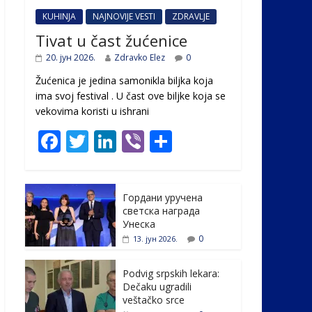
KUHINJA
NAJNOVIJE VESTI
ZDRAVLJE
Tivat u čast žućenice
20. јун 2026.
Zdravko Elez
0
Žućenica je jedina samonikla biljka koja
ima svoj festival . U čast ovе biljke koja se
vekovima koristi u ishrani
F
T
Li
Vi
S
ac
w
n
b
h
e
itt
k
er
ar
Гордани уручена
b
er
e
e
светска награда
o
dI
Унеска
0
13. јун 2026.
o
n
k
Podvig srpskih lekara:
Dečaku ugradili
veštačko srce