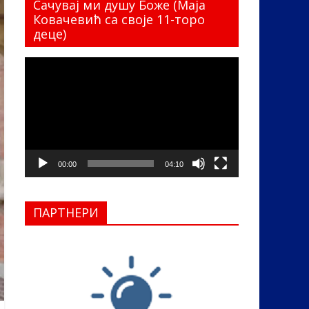
Сачувај ми душу Боже (Маја
Ковачевић са своје 11-торо
деце)
Прегледач
видео
записа
00:00
04:10
ПАРТНЕРИ