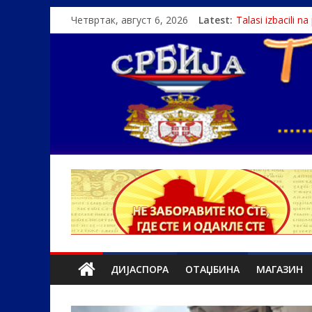
Четвртак, август 6, 2026
Latest:
Talasi izbacili n
Srbin zaspao na
Politika i seks g
U Srbiji pola mi
Monasi spasili de
ДИЈАСПОРА
ОТАЏБИНА
МАГАЗИН