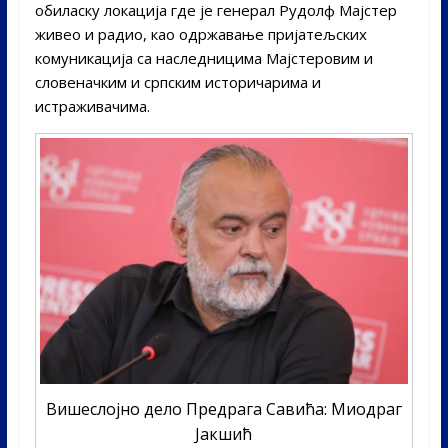
обиласку локација где је генерал Рудолф Мајстер
живео и радио, као одржавање пријатељских
комуникација са наследницима Мајстеровим и
словеначким и српским историчарима и
истраживачима.
Вишеслојно дело Предрага Савића: Миодраг
Јакшић