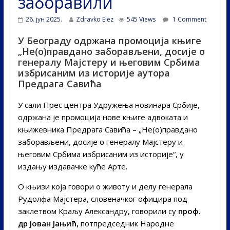
заборавили
26. јун 2025.
Zdravko Elez
545 Views
1 Comment
У Београду одржана промоција књиге
„Не(о)правдано заборављени, досије о
генералу Мајстеру и његовим Србима
избрисаним из историје аутора
Предрага Савића
У сали Прес центра Удружења новинара Србије,
одржана је промоција нове књиге адвоката и
књижевника Предрага Савића – „Не(о)правдано
заборављени, досије о генералу Мајстеру и
његовим Србима избрисаним из историје“, у
издању издавачке куће Арте.
О књизи која говори о животу и делу генерала
Рудолфа Мајстера, словеначког официра под
заклетвом Краљу Александру, говорили су
проф.
др Јован Јањић,
потпредседник Народне