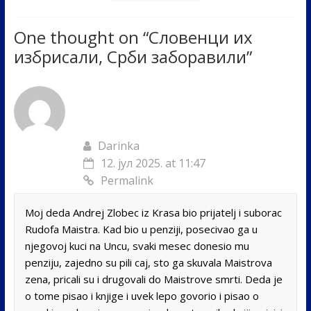
One thought on “
Словенци их
избрисали, Срби заборавили
”
Darinka
12. јул 2025. at 11:47
Permalink
Moj deda Andrej Zlobec iz Krasa bio prijatelj i suborac
Rudofa Maistra. Kad bio u penziji, posecivao ga u
njegovoj kuci na Uncu, svaki mesec donesio mu
penziju, zajedno su pili caj, sto ga skuvala Maistrova
zena, pricali su i drugovali do Maistrove smrti. Deda je
o tome pisao i knjige i uvek lepo govorio i pisao o