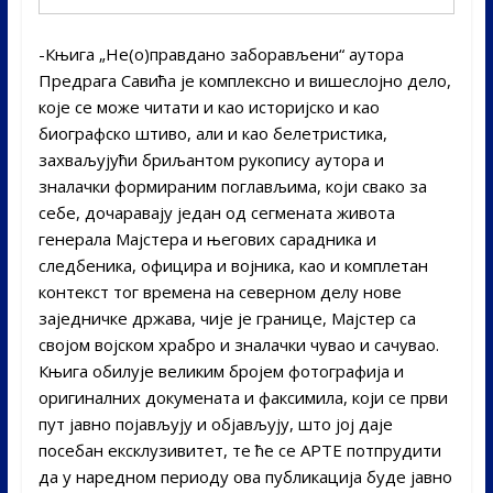
-Књига „Не(о)правдано заборављени“ аутора
Предрага Савића је комплексно и вишеслојно дело,
које се може читати и као историјско и као
биографско штиво, али и као белетристика,
захваљујући бриљантом рукопису аутора и
зналачки формираним поглављима, који свако за
себе, дочаравају један од сегмената живота
генерала Мајстера и његових сарадника и
следбеника, официра и војника, као и комплетан
контекст тог времена на северном делу нове
заједничке држава, чије је границе, Мајстер са
својом војском храбро и зналачки чувао и сачувао.
Књига обилује великим бројем фотографија и
оригиналних докумената и факсимила, који се први
пут јавно појављују и објављују, што јој даје
посебан ексклузивитет, те ће се АРТЕ потпрудити
да у наредном периоду ова публикација буде јавно