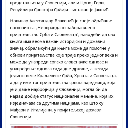
представљена у Словенији, али и Црној Гори,
Републици Српској и Србији – истакао је Јакшић.
Новинар Александар Влаковић је своје обраћање
насловио са „Неоправдано заборављено
пријатељство Срба и Словенаца“, наводећи да ова
књига има веома важан историјски и државни
значај, обралажући да књига може да помогне у
обнови пријатељства које траје преко једног века и
може да унапреди српско словеначке односе и
унапређење односа сада две државе, а некада
јединствене Краљевине Срба, Хрвата и Словенаца,
а да у име тог пријатељства српска заједница, која
је и даље најбројнија у Словенији, могла би да
најзад добије статус националне мањине, која их
изједначава са другима нацијама, као што су
Мађари и Италијани, у пријатељској држави
Словенији.