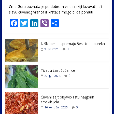
Crna Gora poznata je po dobrom vinu i rakiji lozovači, ali
slavu čuvenog vranca ili krstača mogo bi da pomuti
F
T
Li
Vi
S
ac
w
n
b
h
e
itt
k
er
ar
Niški pekari spremaju šest tona bureka
b
er
e
e
0
9. јул 2026.
o
dI
o
n
k
Tivat u čast žućenice
0
20. јун 2026.
Čuveni sajt objavio listu najgorih
srpskih jela
0
16. октобар 2025.