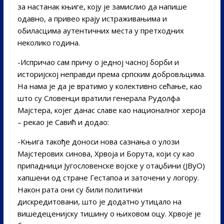
за настанак књиге, коју је замислио да напише
одавно, а привео крају истраживањима и
обиласцима аутентичних места у претходних
неколико година.
-Испричао сам причу о једној часној борби и
историјској неправди према српским добровљцима.
На нама је да је вратимо у колективно сећање, као
што су Словенци вратили генерала Рудолфа
Мајстера, којег данас славе као националног хероја
– рекао је Савић и додао:
-Kњига такође доноси нова сазнања о улози
Мајстерових синова, Хрвоја и Борута, који су као
припадници Југословенске војске у отаџбини (ЈВуО)
хапшени од стране Гестапоа и заточени у логору.
Након рата они су били политички
дискредитовани, што је додатно утицало на
вишедеценијску тишину о њиховом оцу. Хрвоје је