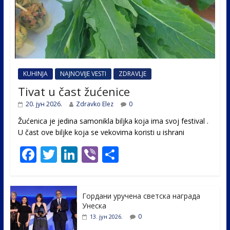
KUHINJA
NAJNOVIJE VESTI
ZDRAVLJE
Tivat u čast žućenice
20. јун 2026.
Zdravko Elez
0
Žućenica je jedina samonikla biljka koja ima svoj festival .
U čast ovе biljke koja se vekovima koristi u ishrani
F
T
Li
Vi
S
ac
w
n
b
h
e
itt
k
er
ar
Гордани уручена светска награда
b
er
e
e
Унеска
o
dI
0
13. јун 2026.