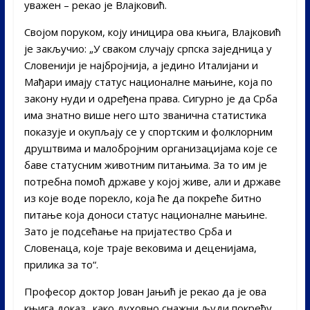
уважен – рекао је Влајковић.
Својом поруком, коју иницира ова књига, Влајковић
је закључио: „У сваком случају српска заједница у
Словенији је најбројнија, а једино Италијани и
Мађари имају статус националне мањине, која по
закону нуди и одређена права. Сигурно је да Срба
има знатно више него што званична статистика
показује и окупљају се у спортским и фолклорним
друштвима и малобројним организацијама које се
баве статусним животним питањима. За то им је
потребна помоћ државе у којој живе, али и државе
из које воде порекло, која ће да покреће битно
питање која доноси статус националне мањине.
Зато је подсећање на пријатество Срба и
Словенаца, које траје вековима и деценијама,
прилика за то“.
Професор доктор Јован Јањић је рекао да је ова
књига доказ „како духовно снажни људи покрећу