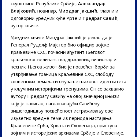
скупштине Републике Србије,
Александар
Влајковић
, новинар,
Миодраг Јакшић,
главни и
одговорни уредник куће Арте и
Предраг Савић
,
аутор књиге.
Уредник књиге Миодраг Јакшић је рекао да је
Генерал Рудолф Мајстер био официр војске
Краљевине СХС, почасни ађутант Његовог
краљевског величанства, државник, визионар и
песник. Његов живот био је посвећен борби за
утврђивање граница Краљевине СХС, слободу
словенских земаља и очување њиховог идентитета
у кључним историјским тренуцима. Он се захвалио
аутору Предрагу Савићу на овој значајној књизи
коју је написао, наглашавајући Савићеву
вишегодишњу посвећеност истраживању ове
изузетно вредне теме из периода настајања
Краљевине Срба, Хрвата и Словенаца, приступа
војним и историјских архивама Србије и Словеније,