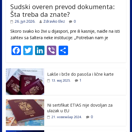
Sudski overen prevod dokumenta:
Šta treba da znate?
26. јул 2026.
Zdravko Elez
0
Skoro svako ko živi u dijaspori, pre ili kasnije, naiđe na isti
zahtev sa šaltera neke institucije: „Potreban nam je
F
T
Li
Vi
S
ac
w
n
b
h
e
itt
k
er
ar
Lakše i brže do pasoša i lične karte
b
er
e
e
1
13. мај 2025.
o
dI
o
n
k
Ni sertifikat ETIAS nije dovoljan za
ulazak u EU
0
21. новембар 2024.