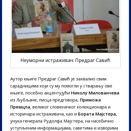
Неуморни истраживач: Предраг Савић
Аутор књиге Предраг Савић је захвалио свим
сарадницима који су му помогли у стварању ове
књиге, посебно акцентујући
Николу Милованчева
из Љубљане, писца предговора,
Приможа
Премцла
, великог словеначког колекционара и
историчара-истраживача, као и
Бората Мајстера,
унука генерала Рудолфа Мајстера, на насебично
уступљеним информацијама, саветима и изворима