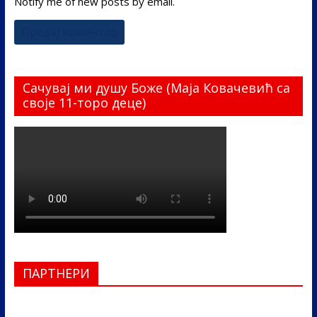
Notify me of new posts by email.
Сачувај ми душу Боже (Маја Ковачевић са
своје 11-торо деце)
ПАРТНЕРИ