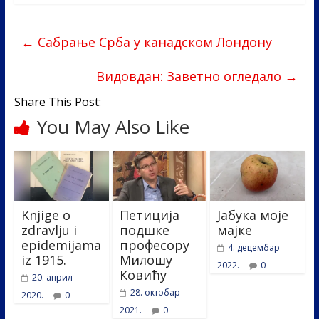
e
itt
k
er
ar
b
er
e
e
←
Сабрање Срба у канадском Лондону
o
dI
o
n
Видовдан: Заветно огледало
→
k
Share This Post:
You May Also Like
Knjige o
Петиција
Јабука моје
zdravlju i
подшке
мајке
epidemijama
професору
4. децембар
iz 1915.
Милошу
2022.
0
Ковићу
20. април
28. октобар
2020.
0
2021.
0