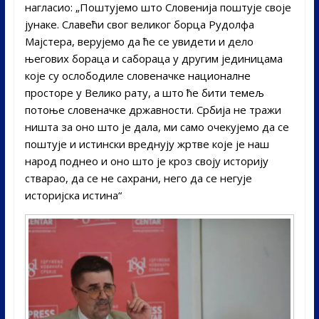
нагласио: „Поштујемо што Словенија поштује своје
јунаке. Славећи свог великог борца Рудолфа
Мајстера, верујемо да ће се увидети и дело
његових бораца и сабораца у другим јединицама
које су ослободиле словеначке националне
просторе у Велико рату, а што ће бити темељ
потоње словеначке државности. Србија не тражи
ништа за оно што је дала, ми само очекујемо да се
поштује и истински вреднују жртве које је наш
народ поднео и оно што је кроз своју историју
стварао, да се не сахрани, него да се негује
историјска истина“