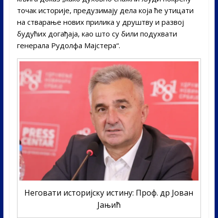
точак историје, предузимају дела која ће утицати
на стварање нових прилика у друштву и развој
будућих догађаја, као што су били подухвати
генерала Рудолфа Мајстера“.
Неговати историјску истину: Проф. др Јован
Јањић