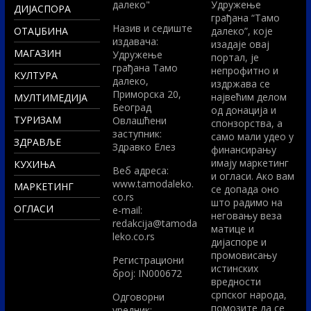
далеко"
Удружење
ДИЈАСПОРА
грађана “Тамо
Назив и седиште
ОТАЏБИНА
далеко”, које
издавача:
изадаје овај
МАГАЗИН
Удружење
портал, је
грађана Тамо
непрофитно и
КУЛТУРА
далеко,
издржава се
Приморска 20,
највећим делом
МУЛТИМЕДИЈА
Београд
од донација и
ТУРИЗАМ
Овлашћени
спонзорства, а
заступник:
само мали удео у
ЗДРАВЉЕ
Здравко Елез
финансирању
имају маркетинг
КУХИЊА
Вeб адреса:
и огласи. Ако вам
www.tamodaleko.
МАРКЕТИНГ
се допада оно
co.rs
што радимо на
ОГЛАСИ
e-mail:
неговању веза
redakcija@tamoda
матице и
leko.co.rs
дијаспоре и
промовисању
Регистрациони
истинских
број: IN000672
вредности
српског народа,
Одговорни
помозите да се
уредник: