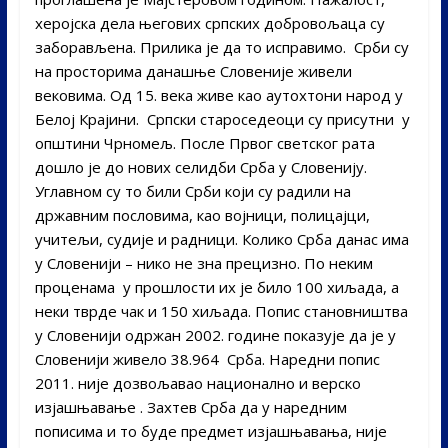
херојска дела његових српских добровољаца су
заборављена. Прилика је да то исправимо. Срби су
на просторима данашње Словеније живели
вековима. Од 15. века живе као аутохтони народ у
Белој Крајини. Српски староседеоци су присутни у
општини Чрномељ. После Првог светског рата
дошло је до нових селидби Срба у Словенију.
Углавном су то били Срби који су радили на
државним пословима, као војници, полицајци,
учитељи, судије и радници. Колико Срба данас има
у Словенији – нико не зна прецизно. По неким
проценама у прошлости их је било 100 хиљада, а
неки тврде чак и 150 хиљада. Попис становништва
у Словенији одржан 2002. године показује да је у
Словенији живело 38.964 Срба. Наредни попис
2011. није дозвољавао национално и верско
изјашњавање . Захтев Срба да у наредним
пописима и то буде предмет изјашњавања, није