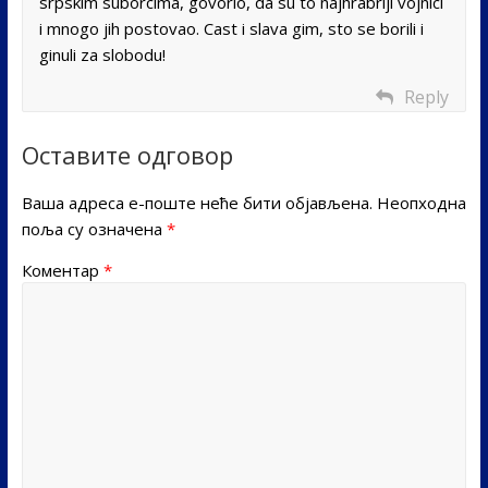
srpskim suborcima, govorio, da su to najhrabriji vojnici
i mnogo jih postovao. Cast i slava gim, sto se borili i
ginuli za slobodu!
Reply
Оставите одговор
Ваша адреса е-поште неће бити објављена.
Неопходна
поља су означена
*
Коментар
*