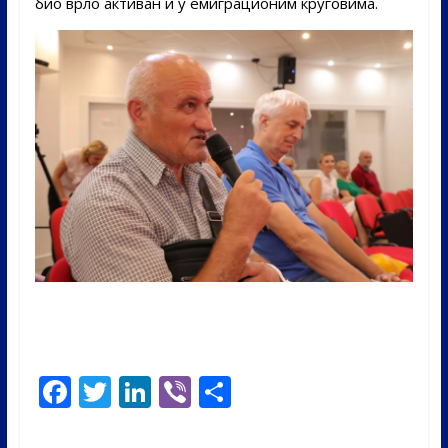
био врло активан и у емиграционим круговима.
F
T
Li
Vi
S
ac
w
n
b
h