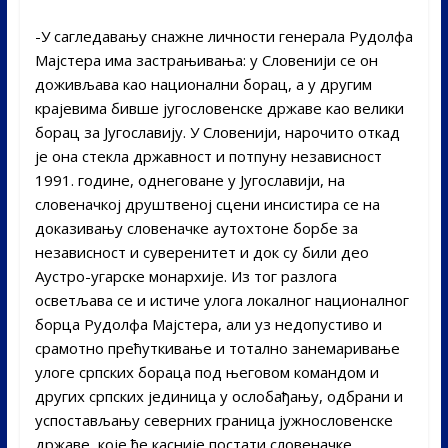
-У сагледавању снажне личности генерала Рудолфа
Мајстера има застрањивања: у Словенији се он
доживљава као национални борац, а у другим
крајевима бивше југословенске државе као велики
борац за Југославију. У Словенији, нарочито откад
је она стекла државност и потпуну независност
1991. године, однеговане у Југославији, на
словеначкој друштвеној сцени инсистира се на
доказивању словеначке аутохтоне борбе за
независност и суверенитет и док су били део
Аустро-угарске монархије. Из тог разлога
осветљава се и истиче улога локалног националног
борца Рудолфа Мајстера, али уз недопустиво и
срамотно прећуткивање и тотално занемаривање
улоге српских бораца под његовом командом и
других српских јединица у ослобађању, одбрани и
успостављању северних граница јужнословенске
државе, које ће касније постати словеначке