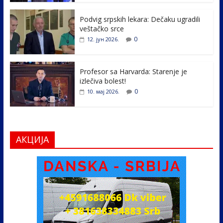
o
n
k
Podvig srpskih lekara: Dečaku ugradili
veštačko srce
0
12. јун 2026.
Profesor sa Harvarda: Starenje je
izlečiva bolest!
0
10. мај 2026.
АКЦИЈА