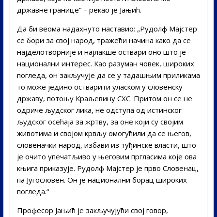
државне границе“ – рекао је Јањић.
Да би веома надахнуто наставио: „Рудолф Мајстер
се бори за свој народ, тражећи начина како да се
најделотворније и најлакше оствари оно што је
национални интерес. Као разуман човек, широких
погледа, он закључује да се у тадашњим приликама
то може једино остварити уласком у словенску
државу, потоњу Краљевину СХС. Притом он се не
одриче људског лика, не одступа од истинског
људског осећаја за жртву, за оне који су својим
животима и својом крвљу омогућили да се његов,
словеначки народ, избави из туђинске власти, што
је очито упечатљиво у његовим пргласима које ова
књига приказује. Рудолф Мајстер је прво Словенац,
па Југословен. Он је национални борац широких
погледа.“
Професор Јањић је закључујући свој говор,