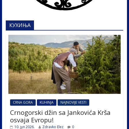
КУХИЊА
CRNA GORA
KUHINJA
NAJNOVIJE VESTI
Crnogorski džin sa Jankovića Krša
osvaja Evropu!
10. јул 2026.
Zdravko Elez
0