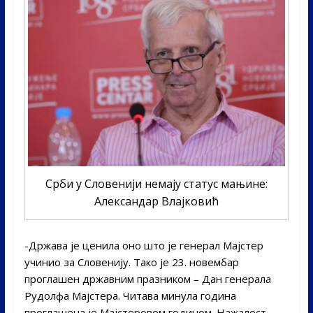
Срби у Словенији немају статус мањине:
Александар Влајковић
-Држава је ценила оно што је генерал Мајстер
учинио за Словенију. Тако је 23. новембар
проглашен државним празником – Дан генерала
Рудолфа Мајстера. Читава минула година
проглашена је Мајстеровом годином. Нажалост,