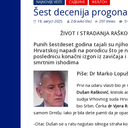
NAJNOVIJE VESTI
СУДБИНЕ
ФЕЉТОН
Šest decenija progona
18. август 2025.
Zdravko Elez
297 Views
0 
ŽIVOT I STRADANJA RAŠKOV
Punih šestdeset godina tajali su njih
Hrvatskoj napadi na porodicu što je n
poslednicu konačni izgon iz zavičaja i 
smrtnim ishodima
Piše: Dr Marko Lopu
Prvi na udaru vlasti bio je
Dušan Rašković
, kninski 
sudija Vrhovnog suda Hrva
bio Srbin. Ćerka
dr Vjera 
samom Drnišu. Iako je bila dete pamti da je opas
-Otac Dušan se u ra­tu na­gu­tao sil­no­ga stra­ha ko­j