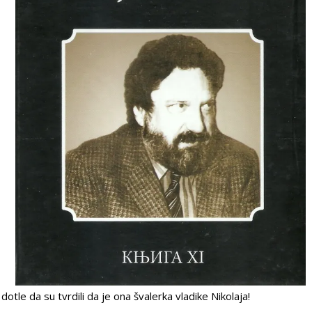
i do­tle da su tvr­di­li da je ona šva­ler­ka vla­di­ke Ni­ko­la­ja!