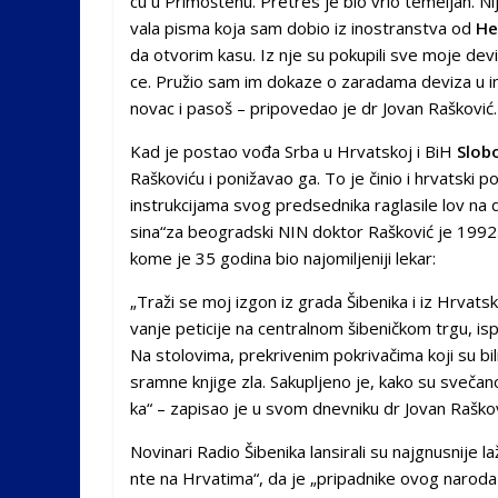
cu u Pri­mo­šte­nu. Pre­tres je bio vr­lo te­me­ljan. Ni­j
va­la pi­sma ko­ja sam do­bio iz ino­stran­stva od
Her
da otvo­rim ka­su. Iz nje su po­ku­pi­li sve mo­je de­vi­z
ce. Pru­žio sam im do­ka­ze o za­ra­da­ma de­vi­za u in
novac i pasoš – pripovedao je dr Jovan Rašković.
Kad je postao vođa Srba u Hrvatskoj i BiH
Slob
Raškoviću i ponižavao ga. To je činio i hrvatski p
instrukcijama svog predsednika raglasile lov na 
sina“za beogradski NIN doktor Rašković je 1992.
kome je 35 godina bio najomiljeniji lekar:
„Tra­ži se moj iz­gon iz gra­da Ši­be­ni­ka i iz Hr­vat­s
va­nje pe­ti­ci­je na cen­tral­nom ši­be­nič­kom tr­gu, is
Na sto­lo­vi­ma, pre­kri­ve­nim po­kri­va­či­ma ko­ji su bi­
sram­ne knji­ge zla. Sa­ku­plje­no je, ka­ko su sve­ča­no
ka“ – zapisao je u svom dnevniku dr Jovan Raškov
No­vi­na­ri Ra­dio Ši­be­ni­ka lan­si­ra­li su najg­nu­sni­je 
nte na Hr­va­ti­ma“, da je „pri­pad­ni­ke ovog na­ro­da 