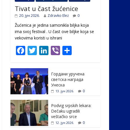
Tivat u čast žućenice
20. јун 2026.
Zdravko Elez
0
Žućenica je jedina samonikla biljka koja
ima svoj festival . U čast ovе biljke koja se
vekovima koristi u ishrani
F
T
Li
Vi
S
ac
w
n
b
h
e
itt
k
er
ar
Гордани уручена
b
er
e
e
светска награда
o
dI
Унеска
0
13. јун 2026.
o
n
k
Podvig srpskih lekara:
Dečaku ugradili
veštačko srce
0
12. јун 2026.