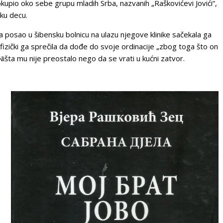
u­pio oko se­be gru­pu mla­dih Sr­ba, na­zva­nih „Ra­ško­vi­će­vi Jo­vi­ći“,
­sku de­cu.
­sao u ši­ben­sku bol­ni­cu na ula­zu nje­go­ve kli­ni­ke sa­če­ka­la ga
 fi­zič­ki ga spre­či­la da do­đe do svo­je or­di­na­ci­je „zbog to­ga što on
 Ni­šta mu ni­je pre­o­sta­lo ne­go da se vra­ti u kuć­ni za­tvor.