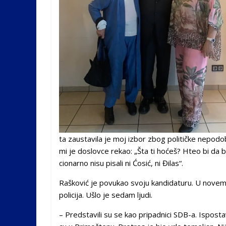
ta za­u­sta­vi­la je moj iz­bor zbog po­li­tič­ke ne­po­d
mi je do­slov­ce re­kao: „Šta ti ho­ćeš? Hteo bi da bu­d
ci­o­nar­no ni­su pi­sa­li ni Ćo­sić, ni Đi­las“.
Ra­ško­vić je po­vu­kao svo­ju kan­di­da­tu­ru. U no­
policija. Ušlo je se­dam lju­di.
– Pred­sta­vi­li su se kao pri­pad­ni­ci SDB-a. Is­po­sta