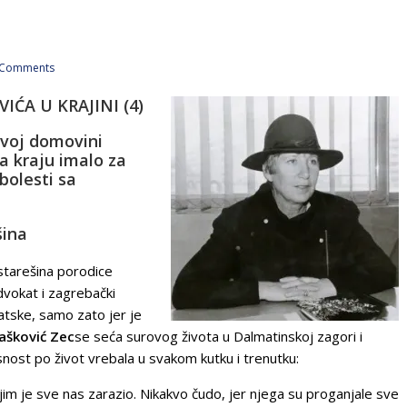
Comments
IĆA U KRAJINI (4)
ovoj domovini
a kraju imalo za
bolesti sa
šina
 starešina porodice
advokat i zagrebački
tske, samo zato jer je
Rašković Zec
se seća surovog života u Dalmatinskoj zagori i
nost po život vrebala u svakom kutku i trenutku:
im je sve nas za­ra­zio. Ni­ka­kvo ču­do, jer nje­ga su pro­ga­nja­le sve