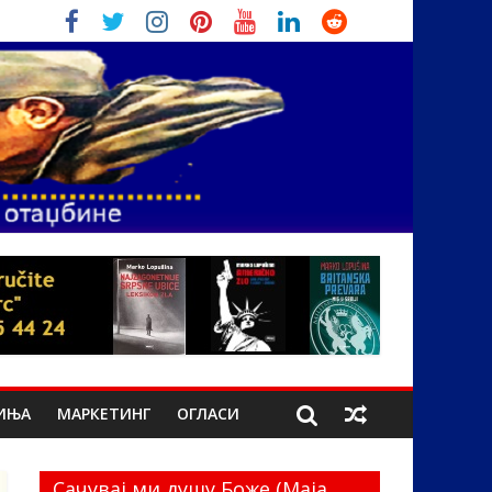
ИЊА
МАРКЕТИНГ
ОГЛАСИ
Сачувај ми душу Боже (Маја