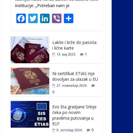
institucije: „Potreban nam je
F
T
Li
Vi
S
ac
w
n
b
h
e
itt
k
er
ar
Lakše i brže do pasoša
b
er
e
e
i lične karte
o
dI
1
13. мај 2025.
o
n
k
Ni sertifikat ETIAS nije
dovoljan za ulazak u EU
21. новембар 2024.
0
Evo šta gradjane Srbije
čeka po novim
pravilima putovanja u
EU?
0
8. октобар 2024.