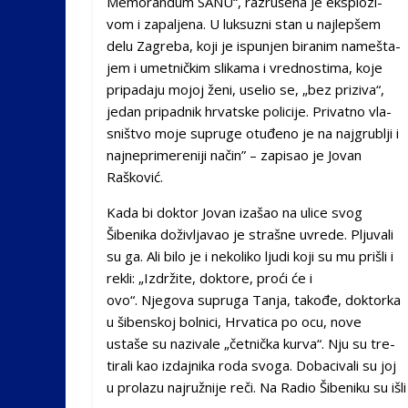
Me­mo­ran­dum SA­NU“, raz­ru­še­na je eks­plo­zi­
vom i za­pa­lje­na. U luk­su­zni stan u naj­lep­šem
de­lu Za­gre­ba, ko­ji je is­pu­njen bi­ra­nim na­me­šta­
jem i umet­nič­kim sli­ka­ma i vred­no­sti­ma, ko­je
pri­pa­da­ju mo­joj že­ni, use­lio se, „bez pri­zi­va“,
je­dan pri­pad­nik hr­vat­ske po­li­ci­je. Pri­vat­no vla­
sni­štvo mo­je su­pru­ge otu­đe­no je na naj­gru­blji i
naj­ne­pri­me­re­ni­ji na­čin” – zapisao je Jovan
Rašković.
Kada bi doktor Jovan izašao na ulice svog
Šibenika do­ži­vlja­vao je stra­šne uvre­de. Plju­va­li
su ga. Ali bi­lo je i ne­ko­li­ko lju­di ko­ji su mu pri­šli i
re­kli: „Iz­dr­ži­te, dok­to­re, pro­ći će i
ovo“. Njegova supruga Tanja, takođe, doktorka
u šibenskoj bolnici, Hrvatica po ocu, nove
ustaše su nazivale „četnička kurva“. Nju su tre­
ti­ra­li kao iz­daj­ni­ka ro­da svo­ga. Do­ba­ci­va­li su joj
u pro­la­zu naj­ru­žni­je re­či. Na Ra­dio Ši­be­ni­ku su išl