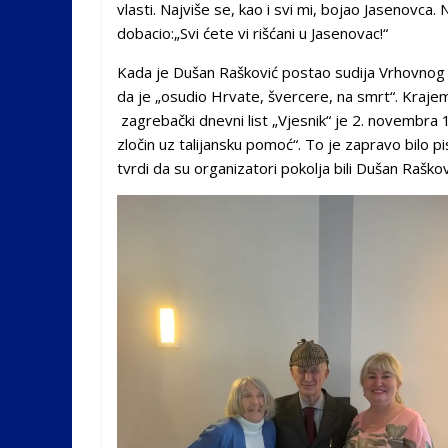
vla­sti. Naj­vi­še se, kao i svi mi, bo­jao Ja­se­nov­ca. 
do­ba­cio:„Svi će­te vi ri­šća­ni u Ja­se­no­vac!“
Kada je Dušan Rašković postao sudija Vrhovnog s
da je „osudio Hrvate, švercere, na smrt“. Kraje
zagrebački dnevni list „Vjesnik“ je 2. novembra 1
zločin uz talijansku pomoć“. To je zapravo bilo 
tvrdi da su organizatori pokolja bili Dušan Raškov