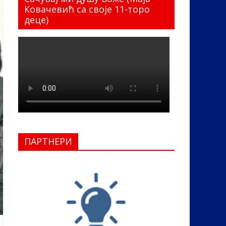
Ковачевић са своје 11-торо
деце)
ПАРТНЕРИ