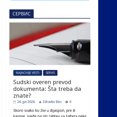
СЕРВИС
NAJNOVIJE VESTI
SERVIS
Sudski overen prevod
dokumenta: Šta treba da
znate?
26. јул 2026.
Zdravko Elez
0
Skoro svako ko živi u dijaspori, pre ili
kasnije, naiđe na isti zahtev sa šaltera neke