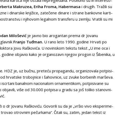
ed­na kar­ti­ca ni­je osta­la ne­pre­gle­da­na. Po­seb­no su ih in­te­re­so­
­ber­ta Ma­kru­zea, Eri­ha Fro­ma, Ha­ber­ma­sa
i dru­gih. Tra­ži­li su
ne i di­nar­ske knji­ži­ce, za­te­če­ne di­na­re i stra­ne ban­kov­ne kar­ti­
o­stran­stvu i nji­ho­vom le­gal­nom tran­sfe­ru u ze­mlju. Vratili su mi
odan Milošević
je javno bio arogantan prema dr Jovanu
oglavnik
Franjo Tuđman.
U rano leto 1990. godine Hrvati po
doktora Jovu Raškovića. U novinskom tekstu tekst „U ime oca i
 godine objavio kako je organozavn njegov progon iz Šibenika, u
ke. HDZ je, uz buč­nu, pre­te­ću pro­pa­gan­du, or­ga­ni­zo­va­la pot­pi­si­
­pod hr­vat­ske tro­boj­ni­ce i ša­hov­ni­ce, uz zvu­ke bor­be­nih mar­še­va.
li is­cr­ta­ni ba­nal­nom na­ci­o­na­lom or­na­men­ti­kom, pot­pi­si­va­ne su
 ob­ja­vi­li, vi­še od 30.000 pot­pi­sa u gra­du sa još to­li­ko sta­nov­ni­
ić.
la­ži o dr Jo­va­nu Ra­ško­vi­ću. Go­vo­ri­li su da je „vr­šio vi­vo eks­pe­ri­me­
tro­vao otrov­nim pe­čur­ka­ma“. Či­ta­li su, za­tim, je­dan tekst iz