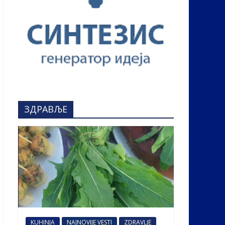
ЗДРАВЉЕ
KUHINJA
NAJNOVIJE VESTI
ZDRAVLJE