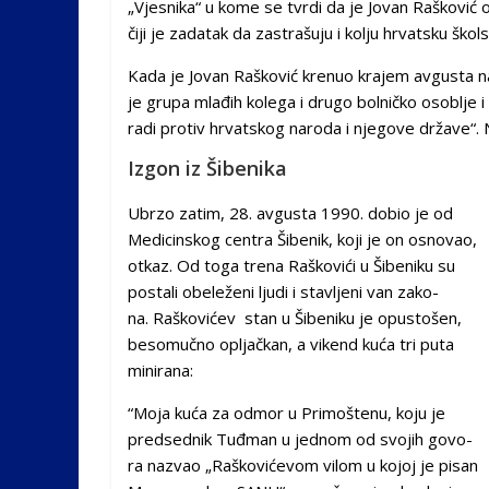
„Vje­sni­ka“ u ko­me se tvr­di da je Jo­van Ra­ško­vić ok
či­ji je za­da­tak da za­stra­šu­ju i ko­lju hr­vat­sku škol
Ka­da je Jo­van Ra­ško­vić kre­nuo krajem avgusta na po
je gru­pa mla­đih ko­le­ga i dru­go bol­nič­ko oso­blje i
ra­di pro­tiv hr­vat­skog na­ro­da i nje­go­ve dr­ža­ve“.
Izgon iz Šibenika
Ubr­zo za­tim, 28. av­gu­sta 1990. do­bio je od
Me­di­cin­skog cen­tra Ši­be­nik, ko­ji je on osno­vao,
ot­kaz. Od to­ga tre­na Raškovići u Šibeniku su
postali obe­le­že­ni lju­di i sta­vlje­ni van za­ko­
na. Raškovićev stan u Ši­be­ni­ku je opu­sto­šen,
be­so­muč­no opljač­kan, a vikend kuća tri puta
minirana:
“Mo­ja ku­ća za od­mor u Primoštenu, ko­ju je
pred­sed­nik Tuđ­man u jed­nom od svo­jih go­vo­
ra na­zvao „Ra­ško­vi­će­vom vi­lom u ko­joj je pi­san