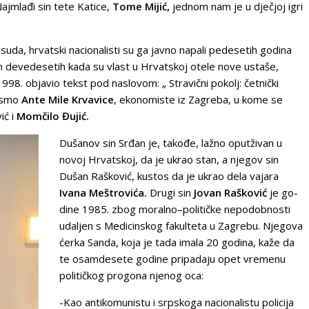
Naj­mla­đi sin te­te Ka­ti­ce,
To­me Mi­jić,
jed­nom nam je u dječ­joj igri
uda, hrvatski nacionalisti su ga javno napali pedesetih godina
m devedesetih kada su vlast u Hrvatskoj otele nove ustaše,
998. objavio tekst pod naslovom: „ Stravični pokolj: četnički
pismo
Ante Mile Krvavice
, ekonomiste iz Zagreba, u kome se
ić i
Momčilo Đujić.
Dušanov sin Srđan je, takođe, lažno oputživan u
novoj Hrvatskoj, da je ukrao stan, a njegov sin
Dušan Rašković, kustos da je ukrao dela vajara
Ivana Meštrovića.
Drugi sin
Jovan Rašković
je go­
di­ne 1985. zbog mo­ral­no–po­li­tič­ke ne­po­dob­no­sti
uda­ljen s Me­di­cin­skog fa­kul­te­ta u Za­gre­bu. Njegova
ćerka Sanda, koja je tada imala 20 godina, kaže da
te osam­de­se­te go­di­ne pri­pa­da­ju opet vre­me­nu
po­li­tič­kog pro­go­na njenog oca:
-Kao an­ti­ko­mu­ni­stu i srp­sko­ga na­ci­o­na­li­stu po­li­ci­ja