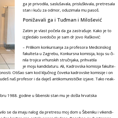
ga je pri­vo­di­la, sa­slu­ša­va­la, pri­slu­ški­va­la, pre­tre­sa­la
stan i ku­ću za od­mor, od­u­zi­ma­la mu pa­soš.
Ponižavali ga i Tuđman i Milošević
Zatim je vlast počela da ga zastrašuje. Kako je to
izgledalo svedočio je sam dr Jovo Rašković:
– Pri­li­kom kon­ku­ri­sa­nja za pro­fe­so­ra Me­di­cin­skog
fa­kul­te­ta u Za­gre­bu, Konkursna ko­mi­si­ja, ko­ju su či­
ni­la tro­ji­ca vr­hun­skih struč­nja­ka, pri­hva­ti­la
je moju kan­di­da­tu­ru. Ali, Ka­drov­ska ko­mi­si­ja fa­kul­te­
ob­no­sti. Oti­šao sam kod ključ­nog čo­ve­ka ka­drov­ske ko­mi­si­je i on
eš naš pro­fe­sor i da da­ješ an­ti­ko­mu­ni­stič­ke iz­ja­ve. Ta­ko re­ak­
vem­bru 1988. go­di­ne u šibenski stan mu je došla hrvatska
­vi­lo se da ima­ju na­log da pre­tre­su moj dom u Ši­be­ni­ku i vi­ken­di­