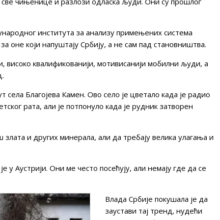
е све чињенице и разлози одласка људи. Они су прошлог
ународног института за анализу примењених система
 за оне који напуштају Србију, а не сам пад становништва.
, високо квалификованији, мотивисанији мобилни људи, а
ц.
т села Благојева Камен. Ово село је цветало када је радио
тског рата, али је потпонуло када је рудник затворен
 злата и других минерала, али да требају велика улагања и
 је у Аустрији. Они ме често посећују, али немају где да се
Влада Србије покушала је да
заустави тај тренд, нудећи