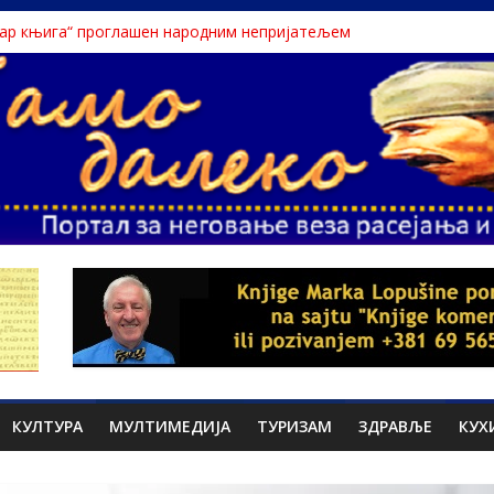
дар књига“ проглашен народним непријатељем
stinu o Nikoli Tesli?
 Dunavu, reka ga odnela u Rumuniju
lavne teme srpskih medija
liona migranata, 100 000 stranaca se zaposlilo
КУЛТУРА
МУЛТИМЕДИЈА
ТУРИЗАМ
ЗДРАВЉЕ
КУХ