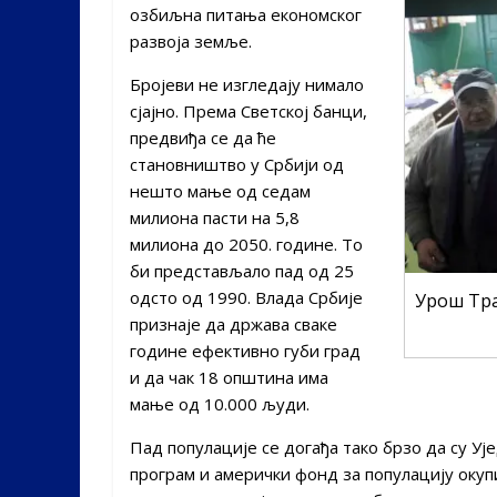
озбиљна питања економског
развоја земље.
Бројеви не изгледају нимало
сјајно. Према Светској банци,
предвиђа се да ће
становништво у Србији од
нешто мање од седам
милиона пасти на 5,8
милиона до 2050. године. То
би представљало пад од 25
одсто од 1990. Влада Србије
Урош Тра
признаје да држава сваке
године ефективно губи град
и да чак 18 општина има
мање од 10.000 људи.
Пад популације се догађа тако брзо да су У
програм и амерички фонд за популацију окуп