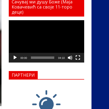
Сачувај ми душу Боже (Маја
Ковачевић са своје 11-торо
деце)
Прегледач
видео
записа
00:00
04:10
ПАРТНЕРИ