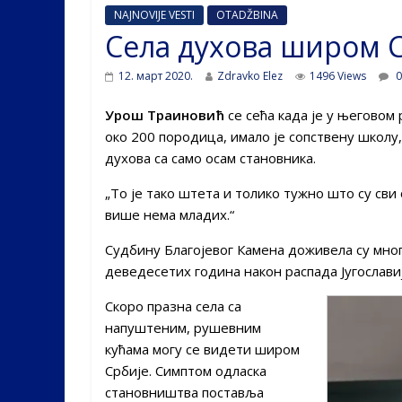
NAJNOVIJE VESTI
OTADŽBINA
Села духова широм 
12. март 2020.
Zdravko Elez
1496 Views
0
Урош Траиновић
се сећа када је у његовом
око 200 породица, имало је сопствену школу,
духова са само осам становника.
„То је тако штета и толико тужно што су сви 
више нема младих.“
Судбину Благојевог Камена доживела су многа
деведесетих година након распада Југославиј
Скоро празна села са
напуштеним, рушевним
кућама могу се видети широм
Србије. Симптом одласка
становништва поставља