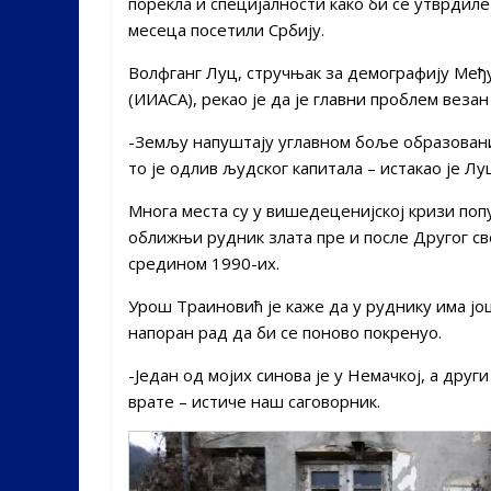
порекла и специјалности како би се утврдил
месеца посетили Србију.
Волфганг Луц, стручњак за демографију Међ
(ИИАСА), рекао је да је главни проблем везан
-Земљу напуштају углавном боље образовани
то је одлив људског капитала – истакао је Лу
Многа места су у вишедеценијској кризи попу
оближњи рудник злата пре и после Другог све
средином 1990-их.
Урош Траиновић је каже да у руднику има још
напоран рад да би се поново покренуо.
-Један од мојих синова је у Немачкој, а други
врате – истиче наш саговорник.