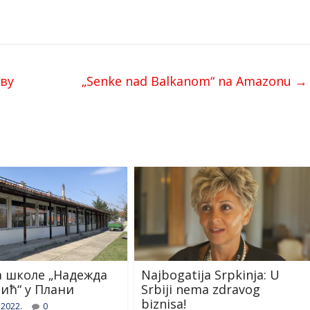
еву
„Senke nad Balkanom“ na Amazonu
→
 школе „Надежда
Najbogatija Srpkinja: U
ић“ у Плани
Srbiji nema zdravog
biznisa!
 2022.
0