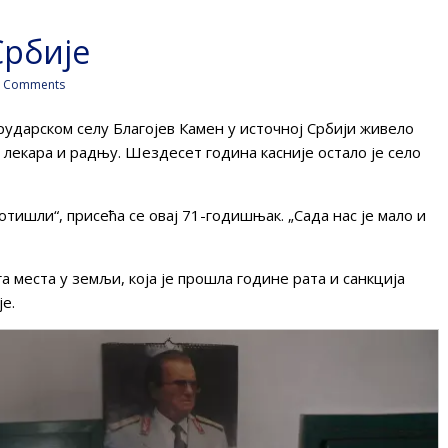
Србије
 Comments
 рударском селу Благојев Камен у источној Србији живело
 лекара и радњу. Шездесет година касније остало је село
отишли“, присећа се овај 71-годишњак. „Сада нас је мало и
 места у земљи, која је прошла године рата и санкција
е.