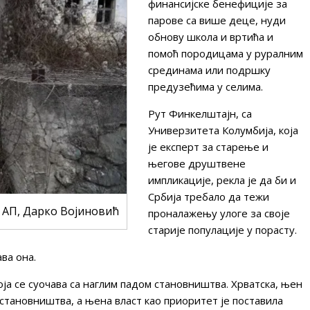
финансијске бенефиције за
парове са више деце, нуди
обнову школа и вртића и
помоћ породицама у руралним
срединама или подршку
предузећима у селима.
Рут Финкелштајн, са
Универзитета Колумбија, која
је експерт за старење и
његове друштвене
импликације, рекла је да би и
Србија требало да тежи
 АП, Дарко Војиновић
проналажењу улоге за своје
старије популације у порасту.
ва она.
ја се суочава са наглим падом становништва. Хрватска, њен
 становништва, а њена власт као приоритет је поставила