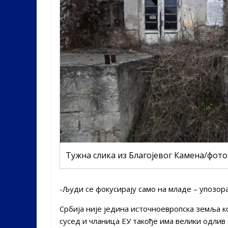
Тужна слика из Благојевог Камена/фото
-Људи се фокусирају само на младе – упозора
Србија није једина источноевропска земља ко
сусед и чланица ЕУ такође има велики одлив