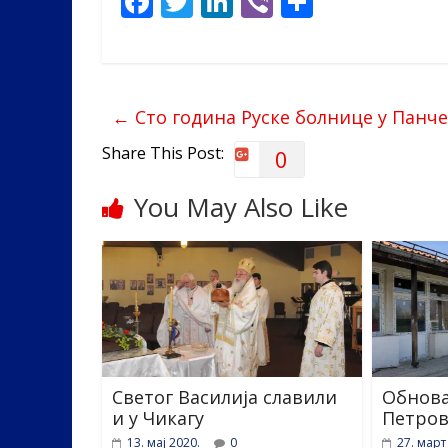
F
T
Li
Vi
S
ac
w
n
b
h
e
itt
k
er
ar
b
er
e
e
←
Сто година Руске болнице у Панч
o
dI
o
n
Share This Post:
0
k
You May Also Like
Светог Василија славили
Обнова
и у Чикагу
Петров
13. мај 2020.
0
27. март