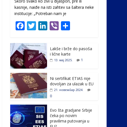
Skoro svako ko živi u dijaspori, pre ili
kasnije, naiđe na isti zahtev sa šaltera neke
institucije: „Potreban nam je
F
T
Li
Vi
S
ac
w
n
b
h
e
itt
k
er
ar
Lakše i brže do pasoša
b
er
e
e
i lične karte
o
dI
1
13. мај 2025.
o
n
k
Ni sertifikat ETIAS nije
dovoljan za ulazak u EU
21. новембар 2024.
0
Evo šta gradjane Srbije
čeka po novim
pravilima putovanja u
EU?