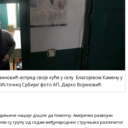
иновић испред своје куће у селу Благојевом Камену у
Источној Србији/ фото АП, Дарко Војиновић
једињене нације дошле да помогну. Амерички развојни
или су групу од седам међународних стручњака различитог