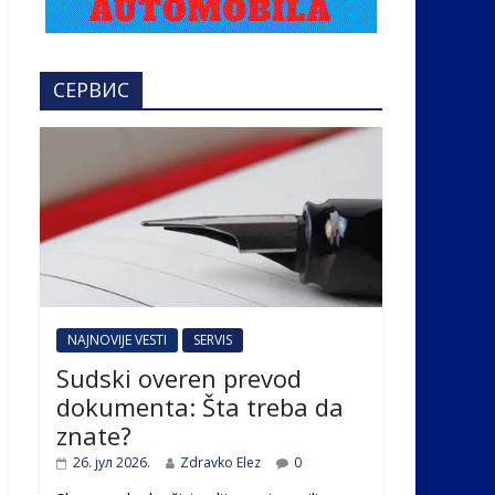
СЕРВИС
NAJNOVIJE VESTI
SERVIS
Sudski overen prevod
dokumenta: Šta treba da
znate?
26. јул 2026.
Zdravko Elez
0