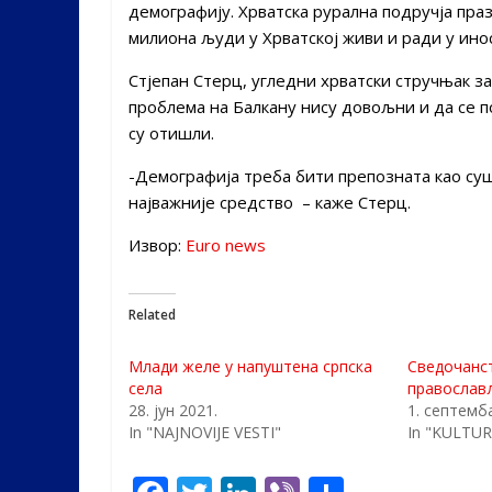
демографију. Хрватска рурална подручја праз
милиона људи у Хрватској живи и ради у инос
Стјепан Стерц, угледни хрватски стручњак 
проблема на Балкану нису довољни и да се п
су отишли.
-Демографија треба бити препозната као суш
најважније средство – каже Стерц.
Извор:
Euro news
Related
Млади желе у напуштена српска
Сведочанст
села
православ
28. јун 2021.
1. септемб
In "NAJNOVIJE VESTI"
In "KULTUR