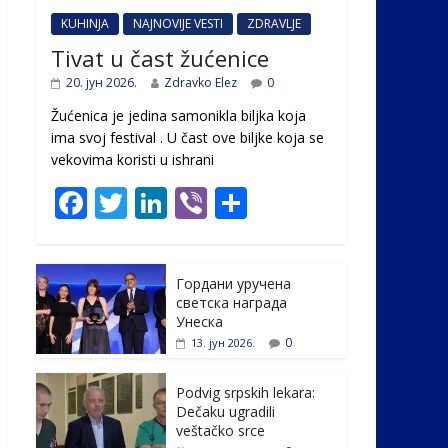
KUHINJA
NAJNOVIJE VESTI
ZDRAVLJE
Tivat u čast žućenice
20. јун 2026.
Zdravko Elez
0
Žućenica je jedina samonikla biljka koja
ima svoj festival . U čast ovе biljke koja se
vekovima koristi u ishrani
F
T
Li
Vi
S
ac
w
n
b
h
e
itt
k
er
ar
Гордани уручена
b
er
e
e
светска награда
o
dI
Унеска
0
13. јун 2026.
o
n
k
Podvig srpskih lekara:
Dečaku ugradili
veštačko srce