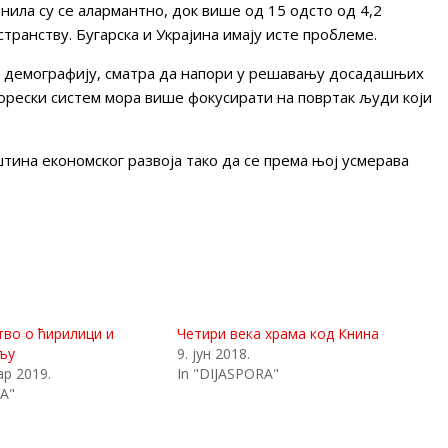
нила су се алармантно, док више од 15 одсто од 4,2
транству. Бугарска и Украјина имају исте проблеме.
за демографију, сматра да напори у решавању досадашњих
орески систем мора више фокусирати на повртак људи који
тина економског развоја тако да се према њој усмерава
во о ћирилици и
Четири века храма код Книна
љу
9. јун 2018.
ар 2019.
In "DIJASPORA"
A"