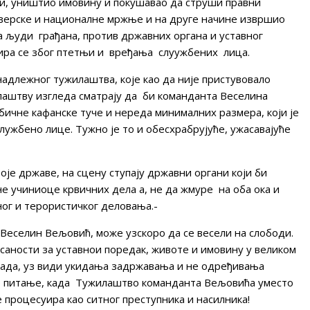
ти, уништио имовину и покушавао да струши правни
 верске и националне мржње и на друге начине извршио
а људи грађана, против државних органа и уставног
ра се због птетњи и вређања слуужбених лица.
адлежног тужилаштва, које као да није пристувовало
лаштву изгледа сматрају да би команданта Веселина
ичне кафанске туче и нереда минималних размера, који је
лужбено лице. Тужно је то и обесхрабрујуће, ужасавајуће
је државе, на сцену ступају државни органи који би
не учиниоце крвичних дела а, не да жмуре на оба ока и
ог и терористичког деловања.-
Веселин Вељовић, може узскоро да се весели на слободи.
саности за уставнои поредак, животе и имовину у великом
рада, уз види укидања задржавања и не одређивања
но питање, када Тужилаштво команданта Вељовића уместо
 процесуира као ситног преступника и насилника!