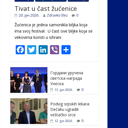
Tivat u čast žućenice
20. јун 2026.
Zdravko Elez
0
Žućenica je jedina samonikla biljka koja
ima svoj festival . U čast ovе biljke koja se
vekovima koristi u ishrani
F
T
Li
Vi
S
ac
w
n
b
h
e
itt
k
er
ar
Гордани уручена
b
er
e
e
светска награда
o
dI
Унеска
0
13. јун 2026.
o
n
k
Podvig srpskih lekara:
Dečaku ugradili
veštačko srce
0
12. јун 2026.