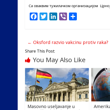
Са оваквим тужилачком организацијом Црној 
F
T
Li
Vi
S
ac
w
n
b
h
e
itt
k
er
ar
b
er
e
e
←
Oksford razvio vakcinu protiv raka?
o
dI
Share This Post:
o
n
You May Also Like
k
Masovno useljavanje u
Amerika