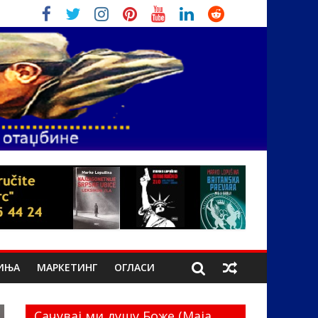
ИЊА
МАРКЕТИНГ
ОГЛАСИ
Сачувај ми душу Боже (Маја