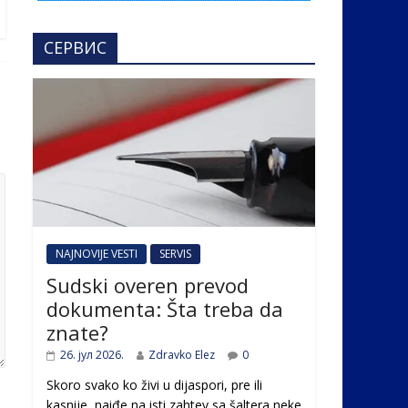
СЕРВИС
NAJNOVIJE VESTI
SERVIS
Sudski overen prevod
dokumenta: Šta treba da
znate?
26. јул 2026.
Zdravko Elez
0
Skoro svako ko živi u dijaspori, pre ili
kasnije, naiđe na isti zahtev sa šaltera neke