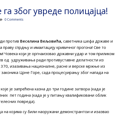
 га због увреде полицајца!
0 Comments
оди против
Веселина Вељовића,
саветника шефа државе и
а праву спрдњу и имаитацију кривичног прогона! Све то
м! Човека који је оргнаизовао државни удар и том приликом
чев од удруживања ради противуставне делатности из
на 370, изазивања националне, расне и верске мржње из
г законика Црне Горе, сада процесуирању због напада на
оје је запрећена казна до три године затвора (када је
них пет година (када је у питању квалификовани облик
телесних повреда).
а на којима су били наоружани демонстрантои и изазвао