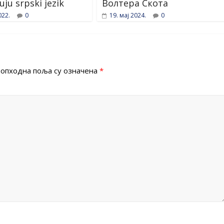
uju srpski jezik
Волтера Скота
022.
0
19. мај 2024.
0
опходна поља су означена
*