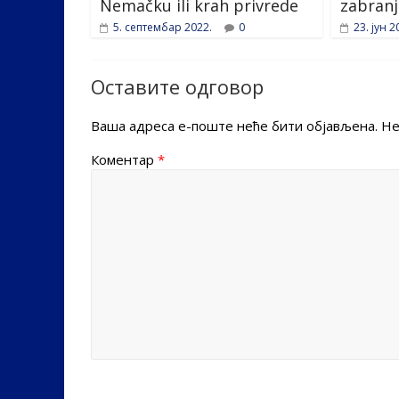
Nemačku ili krah privrede
zabranj
5. септембар 2022.
0
23. јун 2
Оставите одговор
Ваша адреса е-поште неће бити објављена.
Не
Коментар
*