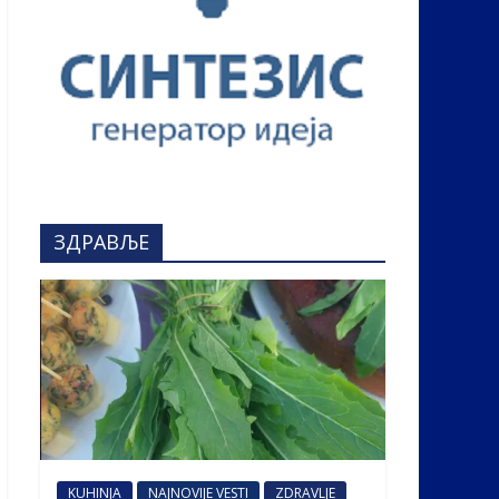
ЗДРАВЉЕ
KUHINJA
NAJNOVIJE VESTI
ZDRAVLJE