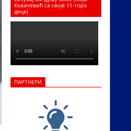
Ковачевић са своје 11-торо
деце)
ПАРТНЕРИ