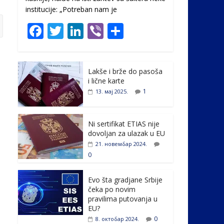
institucije: „Potreban nam je
F
T
Li
Vi
S
ac
w
n
b
h
e
itt
k
er
ar
Lakše i brže do pasoša
b
er
e
e
i lične karte
o
dI
1
13. мај 2025.
o
n
k
Ni sertifikat ETIAS nije
dovoljan za ulazak u EU
21. новембар 2024.
0
Evo šta gradjane Srbije
čeka po novim
pravilima putovanja u
EU?
0
8. октобар 2024.