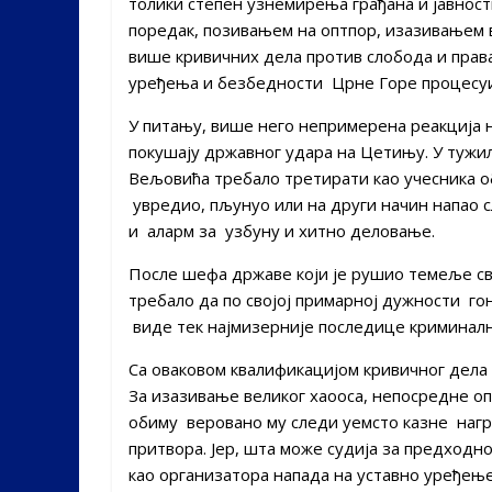
толики степен узнемирења грађана и јавнос
поредак, позивањем на оптпор, изазивањем
више кривичних дела против слобода и прав
уређења и безбедности Црне Горе процесуи
У питању, више него непримерена реакција н
покушају државног удара на Цетињу. У тужи
Вељовића требало третирати као учесника об
увредио, пљунуо или на други начин напао с
и аларм за узбуну и хитно деловање.
После шефа државе који је рушио темеље сво
требало да по својој примарној дужности го
виде тек најмизерније последице криминалн
Са оваковом квалификацијом кривичног дела 
За изазивање великог хаооса, непосредне оп
обиму веровано му следи уемсто казне наг
притвора. Јер, шта може судија за предход
као организатора напада на уставно уређење