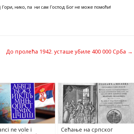
Гори, нико, па ни сам Господ Бог не може помоћи!
До пролећа 1942. усташе убиле 400 000 Срба
→
nci ne vole i
Сећање на српског