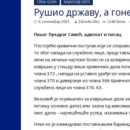
CRNA GORA
NAJNOVIJE VESTI
Рушио државу, а гоне
6. септембар 2021.
Zdravko Elez
1248 Views
Пише: Предраг Савић, адвокат и писац
Постојећи кривични поступак који се споров
то због напада на службено лице, представљ
личи на лечење најтеже болести са аспирино
извршио у стицају више кривичних дела по
члана 372 , напада на уставно уређе из чла
члана 370 и диверзије из члана 366 Кривчно
службено лици из члана 376. КЗ .
Вељовић је осумњичен за извршење дела за к
питању основно дело) или казна од максимал
овог дјела – најчешћешће услед изазивања 
Неко ко је командовао постављањем барикад