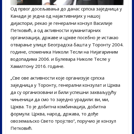
Од првог досељавања до данас српска заједница у
Канади је једна од најактивнијих у нашој
дијаспори, рекао је генерални конзул Василије
Петковић, а од активности хуманитарних
организација, државе и цркве посебно је истакао
отварање улице Београдска башта у Торонту 2004.
године, споменика Николи Тесли на Нијагариним
водопадима 2006. и Булевара Николе Тесле у
Хамилтону 2016. године.
„Све ове активности које организује српска
заједница у Торонту, генерални конзулат и Црква
да су организовани и били успешни захваљујућу
чињеници да смо то заједно урадили: ви, ми,
Црква. То је добитна комбинација, добитна
формула: Црква, народ, држава, то дође
овоземаљско Свето тројство“, поручио је конзул
Петковић.