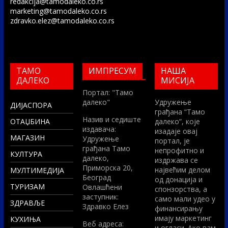
redakcija@tamodaleko.co.rs
marketing@tamodaleko.co.rs
zdravko.elez@tamodaleko.co.rs
ТАМО
ИМПРЕСУМ
НАША
ДАЛЕКО
МИСИЈА
Портал: "Тамо
далеко"
Удружење
ДИЈАСПОРА
грађана “Тамо
Назив и седиште
ОТАЏБИНА
далеко”, које
издавача:
изадаје овај
МАГАЗИН
Удружење
портал, је
грађана Тамо
непрофитно и
КУЛТУРА
далеко,
издржава се
Приморска 20,
највећим делом
МУЛТИМЕДИЈА
Београд
од донација и
ТУРИЗАМ
Овлашћени
спонзорства, а
заступник:
само мали удео у
ЗДРАВЉЕ
Здравко Елез
финансирању
имају маркетинг
КУХИЊА
Вeб адреса:
и огласи. Ако вам