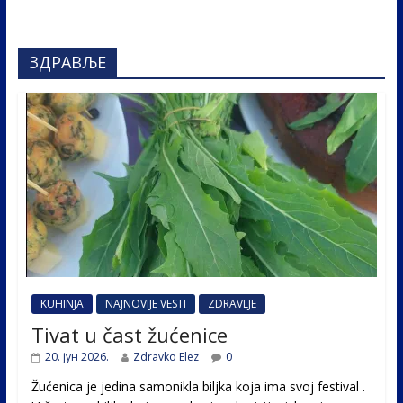
ЗДРАВЉЕ
KUHINJA
NAJNOVIJE VESTI
ZDRAVLJE
Tivat u čast žućenice
20. јун 2026.
Zdravko Elez
0
Žućenica je jedina samonikla biljka koja ima svoj festival .