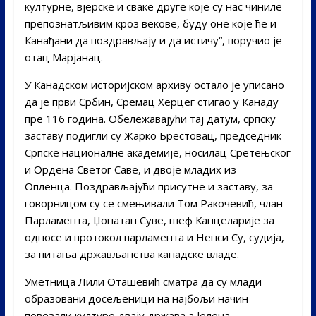
културне, вјерске и сваке друге које су нас чиниле
препознатљивим кроз векове, буду оне које ће и
Канађани да поздрављају и да истичу“, поручио је
отац Марјанац.
У Канадском историјском архиву остало је уписано
да је први Србин, Сремац Херцег стигао у Канаду
пре 116 година. Обележавајући тај датум, српску
заставу подигли су Жарко Брестовац, председник
Српске националне академије, носилац Сретењског
и Ордена Светог Саве, и двоје младих из
Опленца. Поздрављајући присутне и заставу, за
говорницом су се смењивали Том Ракочевић, члан
Парламента, Џонатан Суве, шеф Канцеларије за
односе и протокол парламента и Ненси Су, судија,
за питања држављанства канадске владе.
Уметница Лили Оташевић сматра да су млади
образовани досељеници на најбољи начин
повезали културе двају држава а Јелена