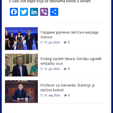
U čast ovе biljke koja se vekovima koristi u ishrani
F
T
Li
Vi
S
ac
w
n
b
h
e
itt
k
er
ar
Гордани уручена светска награда
b
er
e
e
Унеска
o
dI
0
13. јун 2026.
o
n
k
Podvig srpskih lekara: Dečaku ugradili
veštačko srce
0
12. јун 2026.
Profesor sa Harvarda: Starenje je
izlečiva bolest!
0
10. мај 2026.