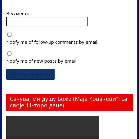
Веб место
Notify me of follow-up comments by email.
Notify me of new posts by email.
Сачувај ми душу Боже (Маја Ковачевић са
своје 11-торо деце)