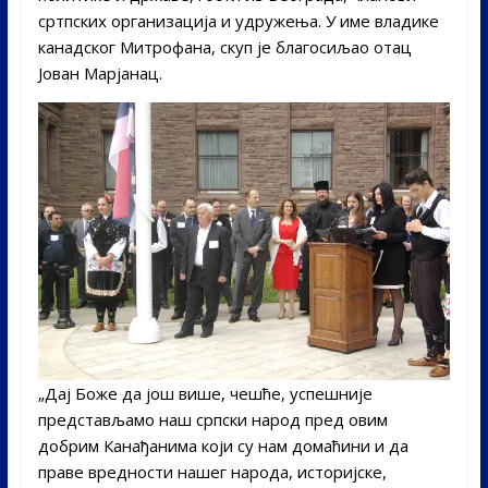
сртпских организација и удружења. У име владике
канадског Митрофана, скуп је благосиљао отац
Јован Марјанац.
„Дај Боже да још више, чешће, успешније
представљамо наш српски народ пред овим
добрим Канађанима који су нам домаћини и да
праве вредности нашег народа, историјске,