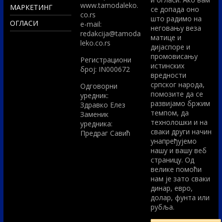
www.tamodaleko.
МАРКЕТИНГ
се допада оно
co.rs
што радимо на
ОГЛАСИ
e-mail:
неговању веза
redakcija@tamoda
матице и
leko.co.rs
дијаспоре и
промовисању
Регистрациони
истинских
број: IN000672
вредности
српског народа,
Одговорни
помозите да се
уредник:
развијамо бржим
Здравко Елез
темпом, да
Заменик
технолошки и на
уредника:
сваки други начин
Предраг Савић
унапређујемо
нашу и вашу веб
страницу. Од
велике помоћи
нам је зато сваки
динар, евро,
долар, фунта или
рубља.