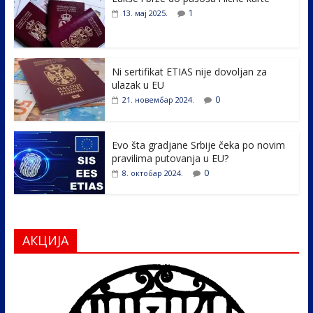
b
er
e
e
1
13. мај 2025.
o
dI
o
n
k
Ni sertifikat ETIAS nije dovoljan za
ulazak u EU
0
21. новембар 2024.
Evo šta gradjane Srbije čeka po novim
pravilima putovanja u EU?
0
8. октобар 2024.
АКЦИЈА