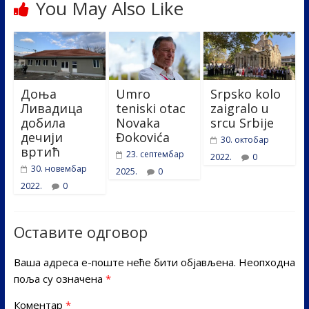
You May Also Like
Доња
Umro
Srpsko kolo
Ливадица
teniski otac
zaigralo u
добила
Novaka
srcu Srbije
дечији
Đokovića
30. октобар
вртић
23. септембар
2022.
0
30. новембар
2025.
0
2022.
0
Оставите одговор
Ваша адреса е-поште неће бити објављена.
Неопходна
поља су означена
*
Коментар
*