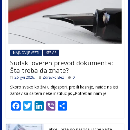
NAJNOVIJE VESTI
SERVIS
Sudski overen prevod dokumenta:
Šta treba da znate?
26. јул 2026.
Zdravko Elez
0
Skoro svako ko živi u dijaspori, pre ili kasnije, naiđe na isti
zahtev sa šaltera neke institucije: „Potreban nam je
F
T
Li
Vi
S
ac
w
n
b
h
e
itt
k
er
ar
Lakše i brže do pasoša i lične karte