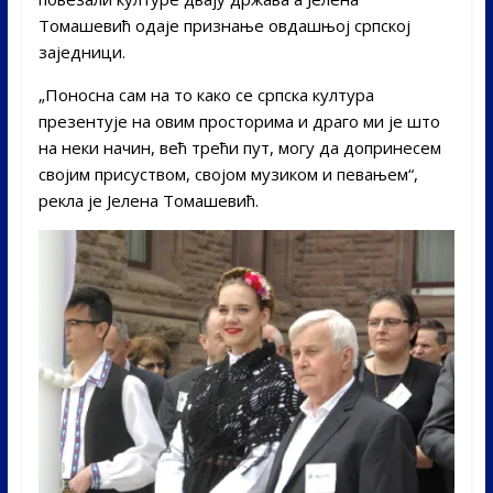
Томашевић одаје признање овдашњој српској
заједници.
„Поносна сам на то како се српска култура
презентује на овим просторима и драго ми је што
на неки начин, већ трећи пут, могу да допринесем
својим присуством, својом музиком и певањем“,
рекла је Јелена Томашевић.