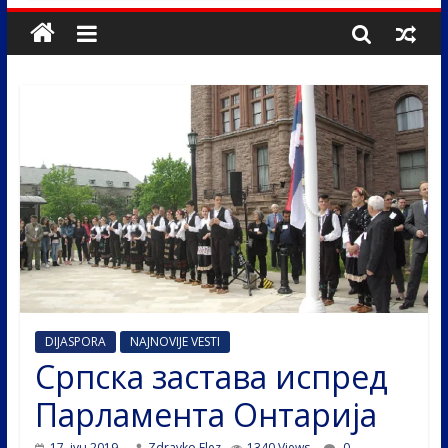
DIJASPORA
NAJNOVIJE VESTI
Српска застава испред
Парламента Онтарија
17. јун 2019.
Zdravko Elez
1340 Views
0