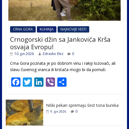
CRNA GORA
KUHINJA
NAJNOVIJE VESTI
Crnogorski džin sa Jankovića Krša
osvaja Evropu!
10. јул 2026.
Zdravko Elez
0
Crna Gora poznata je po dobrom vinu i rakiji lozovači, ali
slavu čuvenog vranca ili krstača mogo bi da pomuti
F
T
Li
Vi
S
ac
w
n
b
h
e
itt
k
er
ar
Niški pekari spremaju šest tona bureka
b
er
e
e
0
9. јул 2026.
o
dI
o
n