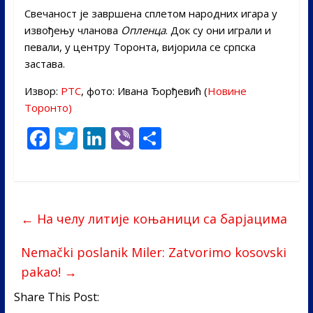
Свечаност је завршена сплетом народних игара у
извођењу чланова
Опленца
. Док су они играли и
певали, у центру Торонта, вијорила се српска
застава.
Извор:
РТС
, фото: Ивана Ђорђевић (
Новине
Торонто)
F
T
Li
Vi
S
ac
w
n
b
h
e
itt
k
er
ar
b
er
e
e
←
На челу литије коњаници са барјацима
o
dI
o
n
Nemački poslanik Miler: Zatvorimo kosovski
k
pakao!
→
Share This Post: