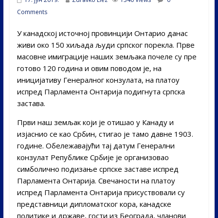
Comments
У канадској источној провинцији Онтарио данас
живи око 150 хиљада људи српског порекла. Прве
масовне имиграције наших земљака почеле су пре
готово 120 година и овим поводом је, на
иницијативу Генералног конзулата, на платоу
испред Парламента Онтарија подигнута српска
застава.
Први наш земљак који је отишао у Канаду и
изјаснио се као Србин, стигао је тамо давне 1903.
године. Обележавајући тај датум Генерални
конзулат Републике Србије је организовао
симболично подизање српске заставе испред
Парламента Онтарија. Свечаности на платоу
испред Парламента Онтарија присуствовали су
представници дипломатског кора, канадске
политике и државе, гости из Београда, чланови