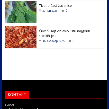
k
Tivat u čast žućenice
0
20. јун 2026.
Čuveni sajt objavio listu najgorih
srpskih jela
0
16. октобар 2025.
КОНТАКТ
E-mail: