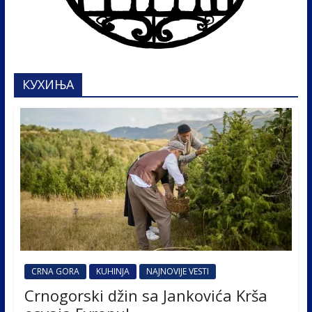
КУХИЊА
CRNA GORA
KUHINJA
NAJNOVIJE VESTI
Crnogorski džin sa Jankovića Krša