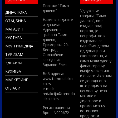
Портал: "Тамо
далеко"
Удружење
ДИЈАСПОРА
грађана “Тамо
Назив и седиште
ОТАЏБИНА
далеко”, које
издавача:
изадаје овај
МАГАЗИН
Удружење
портал, је
грађана Тамо
непрофитно и
КУЛТУРА
далеко,
издржава се
Приморска 20,
највећим делом
МУЛТИМЕДИЈА
Београд
од донација и
ТУРИЗАМ
Овлашћени
спонзорства, а
заступник:
само мали удео у
ЗДРАВЉЕ
Здравко Елез
финансирању
имају маркетинг
КУХИЊА
Вeб адреса:
и огласи. Ако вам
www.tamodaleko.
МАРКЕТИНГ
се допада оно
co.rs
што радимо на
ОГЛАСИ
e-mail:
неговању веза
redakcija@tamoda
матице и
leko.co.rs
дијаспоре и
промовисању
Регистрациони
истинских
број: IN000672
вредности