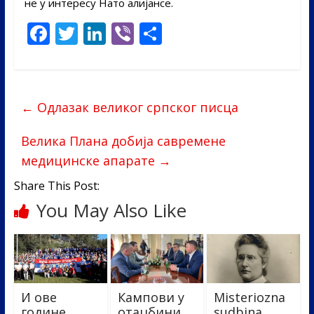
не у интересу Нато алијансе.
F
T
Li
Vi
S
ac
w
n
b
h
e
itt
k
er
ar
b
er
e
e
←
Одлазак великог српског писца
o
dI
o
n
Велика Плана добија савремене
медицинске апарате
→
k
Share This Post:
You May Also Like
И ове
Кампови у
Misteriozna
године
отаџбини
sudbina