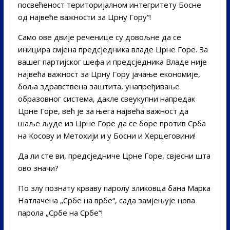
посвећеност територијалном интегритету Босне
од највеће важности за Црну Гору“!
Само ове двије реченице су довољне да се
иницира смјена предсједника владе Црне Горе. За
вашег партијског шефа и предсједника Владе није
највећа важност за Црну Гору јачање економије,
боља здравствена заштита, унапређивање
образовног система, дакле свеукупни напредак
Црне Горе, већ је за њега највећа важност да
шаље људе из Црне Горе да се боре против Срба
на Косову и Метохији и у Босни и Херцеговини!
Да ли сте ви, предсједниче Црне Горе, свјесни шта
ово значи?
По злу познату крваву паролу зликовца бана Марка
Натлачена „Србе на врбе“, сада замјењује нова
парола „Србе на Србе“!