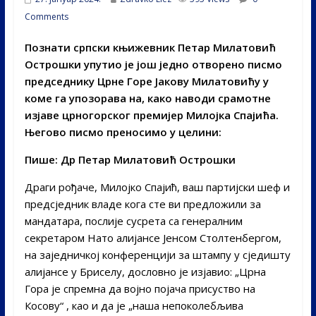
Comments
Познати српски књижевник Петар Милатовић
Острошки упутио је још једно отворено писмо
председнику Црне Горе Јакову Милатовићу у
коме га упозорава на, како наводи срамотне
изјаве црногорског премијер Милојка Спајића.
Његово писмо преносимо у целини:
Пише: Др Петар Милатовић Острошки
Драги рођаче, Милојко Спајић, ваш партијски шеф и
предсједник владе кога сте ви предложили за
мандатара, послије сусрета са генералним
секретаром Нато алијансе Јенсом Столтенбергом,
на заједничкој конференцији за штампу у сједишту
алијансе у Бриселу, дословно је изјавио: „Црна
Гора је спремна да војно појача присуство на
Косову“ , као и да је „наша непоколебљива