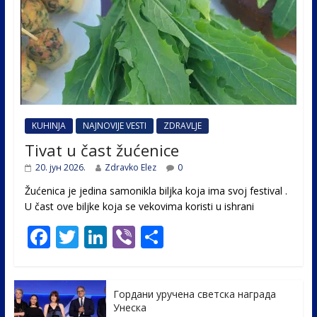
KUHINJA
NAJNOVIJE VESTI
ZDRAVLJE
Tivat u čast žućenice
20. јун 2026.
Zdravko Elez
0
Žućenica je jedina samonikla biljka koja ima svoj festival .
U čast ovе biljke koja se vekovima koristi u ishrani
F
T
Li
Vi
S
ac
w
n
b
h
e
itt
k
er
ar
Гордани уручена светска награда
b
er
e
e
Унеска