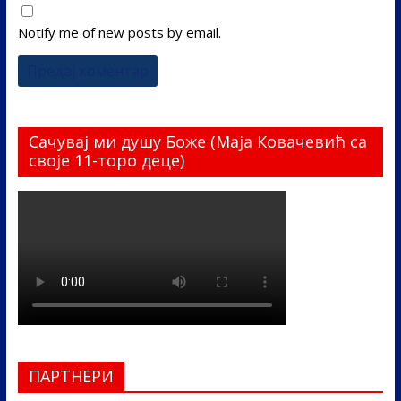
Notify me of new posts by email.
Сачувај ми душу Боже (Маја Ковачевић са
своје 11-торо деце)
ПАРТНЕРИ