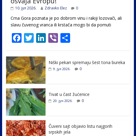
osvaja Evropu!
10. јул 2026.
Zdravko Elez
0
Crna Gora poznata je po dobrom vinu i rakiji lozovači, ali
slavu čuvenog vranca ili krstača mogo bi da pomuti
F
T
Li
Vi
S
ac
w
n
b
h
e
itt
k
er
ar
Niški pekari spremaju šest tona bureka
b
er
e
e
0
9. јул 2026.
o
dI
o
n
k
Tivat u čast žućenice
0
20. јун 2026.
Čuveni sajt objavio listu najgorih
srpskih jela