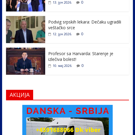
o
dI
0
13. јун 2026.
o
n
k
Podvig srpskih lekara: Dečaku ugradili
veštačko srce
0
12. јун 2026.
Profesor sa Harvarda: Starenje je
izlečiva bolest!
0
10. мај 2026.
АКЦИЈА