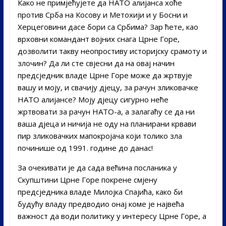
Како не примјећујете да НАТО алијанса хоће
против Срба на Косову и Метохији и у Босни и
Херцеговини дасе бори са Србима? Зар ћете, као
врховни командант војних снага Црне Горе,
дозволити такву неопростиву историјску срамоту и
злочин? Да ли сте свјесни да на овај начин
предсједник владе Црне Горе може да жртвује
вашу и моју, и свачију дјецу, за рачун зликовачке
НАТО алијансе? Моју дјецу сигурно неће
жртвовати за рачун НАТО-а, а залагаћу се да ни
ваша дјеца и ничија не оду на планирани крвави
пир зликовачких мапокројача који толико зла
починише од 1991. године до данас!
За очекивати је да сада већина посланика у
Скупштини Црне Горе покрене смјену
предсједника владе Милојка Спајића, како би
будућу владу предводио онај коме је највећа
важност да води политику у интересу Црне Горе, а