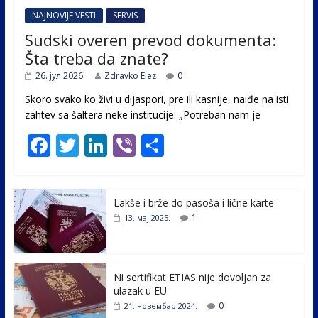
NAJNOVIJE VESTI
SERVIS
Sudski overen prevod dokumenta:
Šta treba da znate?
26. јул 2026.
Zdravko Elez
0
Skoro svako ko živi u dijaspori, pre ili kasnije, naiđe na isti
zahtev sa šaltera neke institucije: „Potreban nam je
F
T
Li
Vi
S
ac
w
n
b
h
e
itt
k
er
ar
Lakše i brže do pasoša i lične karte
b
er
e
e
1
13. мај 2025.
o
dI
o
n
k
Ni sertifikat ETIAS nije dovoljan za
ulazak u EU
0
21. новембар 2024.