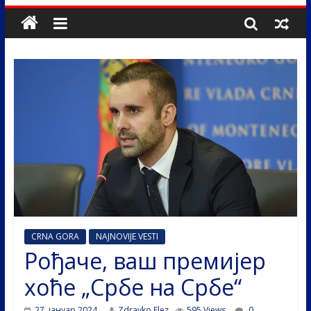
CRNA GORA
NAJNOVIJE VESTI
Рођаче, ваш премијер
хоће „Србе на Србе“
27. јануар 2024.
Zdravko Elez
595 Views
0