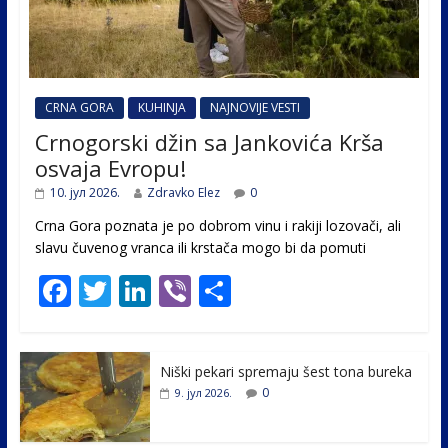
CRNA GORA
KUHINJA
NAJNOVIJE VESTI
Crnogorski džin sa Jankovića Krša
osvaja Evropu!
10. јул 2026.
Zdravko Elez
0
Crna Gora poznata je po dobrom vinu i rakiji lozovači, ali
slavu čuvenog vranca ili krstača mogo bi da pomuti
F
T
Li
Vi
S
ac
w
n
b
h
e
itt
k
er
ar
Niški pekari spremaju šest tona bureka
b
er
e
e
0
9. јул 2026.
o
dI