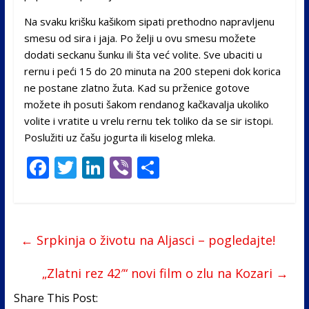
Na svaku krišku kašikom sipati prethodno napravljenu
smesu od sira i jaja. Po želji u ovu smesu možete
dodati seckanu šunku ili šta već volite. Sve ubaciti u
rernu i peći 15 do 20 minuta na 200 stepeni dok korica
ne postane zlatno žuta. Kad su prženice gotove
možete ih posuti šakom rendanog kačkavalja ukoliko
volite i vratite u vrelu rernu tek toliko da se sir istopi.
Poslužiti uz čašu jogurta ili kiselog mleka.
F
T
Li
Vi
S
ac
w
n
b
h
e
itt
k
er
ar
b
er
e
e
←
Srpkinja o životu na Aljasci – pogledajte!
o
dI
o
n
„Zlatni rez 42′“ novi film o zlu na Kozari
→
k
Share This Post: