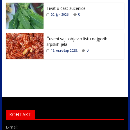
o
n
k
Tivat u čast žućenice
0
20. јун 2026.
Čuveni sajt objavio listu najgorih
srpskih jela
0
16. октобар 2025.
КОНТАКТ
E-mail: