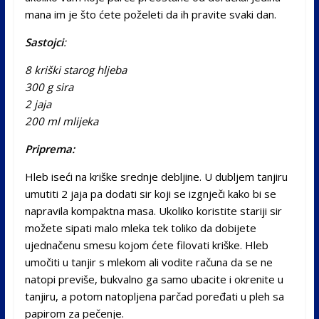
mana im je što ćete poželeti da ih pravite svaki dan.
Sastojci
:
8 kriški starog hljeba
300 g sira
2 jaja
200 ml mlijeka
Priprema:
Hleb iseći na kriške srednje debljine. U dubljem tanjiru
umutiti 2 jaja pa dodati sir koji se izgnječi kako bi se
napravila kompaktna masa. Ukoliko koristite stariji sir
možete sipati malo mleka tek toliko da dobijete
ujednačenu smesu kojom ćete filovati kriške. Hleb
umočiti u tanjir s mlekom ali vodite računa da se ne
natopi previše, bukvalno ga samo ubacite i okrenite u
tanjiru, a potom natopljena parčad poređati u pleh sa
papirom za pečenje.