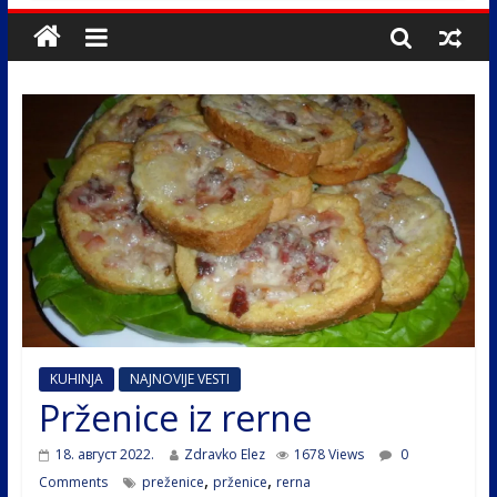
KUHINJA
NAJNOVIJE VESTI
Prženice iz rerne
18. август 2022.
Zdravko Elez
1678 Views
0
,
,
Comments
preženice
prženice
rerna