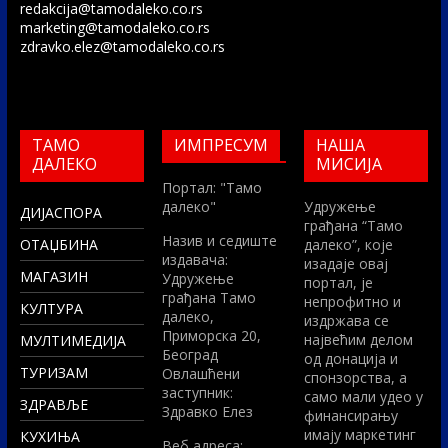
redakcija@tamodaleko.co.rs
marketing@tamodaleko.co.rs
zdravko.elez@tamodaleko.co.rs
ТАМО
ИМПРЕСУМ
НАША
ДАЛЕКО
МИСИЈА
Портал: "Тамо
далеко"
Удружење
ДИЈАСПОРА
грађана “Тамо
Назив и седиште
ОТАЏБИНА
далеко”, које
издавача:
изадаје овај
МАГАЗИН
Удружење
портал, је
грађана Тамо
непрофитно и
КУЛТУРА
далеко,
издржава се
Приморска 20,
највећим делом
МУЛТИМЕДИЈА
Београд
од донација и
ТУРИЗАМ
Овлашћени
спонзорства, а
заступник:
само мали удео у
ЗДРАВЉЕ
Здравко Елез
финансирању
имају маркетинг
КУХИЊА
Вeб адреса: