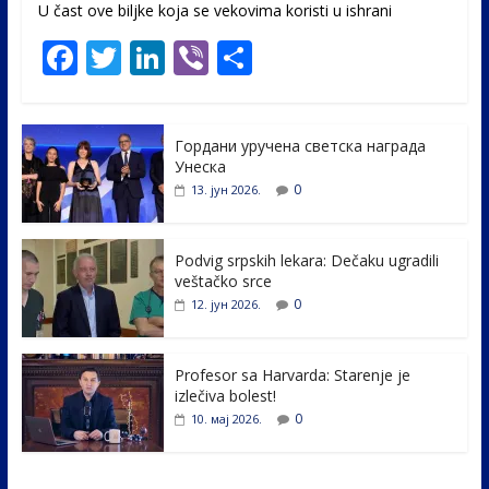
U čast ovе biljke koja se vekovima koristi u ishrani
F
T
Li
Vi
S
ac
w
n
b
h
e
itt
k
er
ar
Гордани уручена светска награда
b
er
e
e
Унеска
o
dI
0
13. јун 2026.
o
n
k
Podvig srpskih lekara: Dečaku ugradili
veštačko srce
0
12. јун 2026.
Profesor sa Harvarda: Starenje je
izlečiva bolest!
0
10. мај 2026.