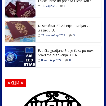
Lakše i brže do pasoša i lične karte
b
er
e
e
1
13. мај 2025.
o
dI
o
n
k
Ni sertifikat ETIAS nije dovoljan za
ulazak u EU
0
21. новембар 2024.
Evo šta gradjane Srbije čeka po novim
pravilima putovanja u EU?
0
8. октобар 2024.
АКЦИЈА