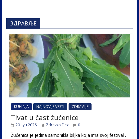
ЗДРАВЉЕ
KUHINJA
NAJNOVIJE VESTI
ZDRAVLJE
Tivat u čast žućenice
20. јун 2026.
Zdravko Elez
0
Žućenica je jedina samonikla biljka koja ima svoj festival .