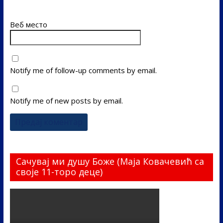
Веб место
Notify me of follow-up comments by email.
Notify me of new posts by email.
Сачувај ми душу Боже (Маја Ковачевић са
своје 11-торо деце)