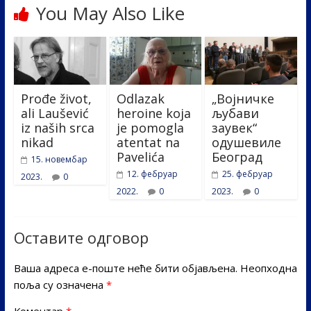
You May Also Like
Prođe život,
Odlazak
„Војничке
ali Laušević
heroine koja
љубави
iz naših srca
je pomogla
заувек“
nikad
atentat na
одушевиле
Pavelića
Београд
15. новембар
12. фебруар
25. фебруар
2023.
0
2022.
0
2023.
0
Оставите одговор
Ваша адреса е-поште неће бити објављена.
Неопходна
поља су означена
*