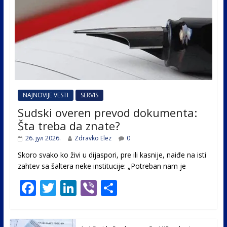
NAJNOVIJE VESTI
SERVIS
Sudski overen prevod dokumenta:
Šta treba da znate?
26. јул 2026.
Zdravko Elez
0
Skoro svako ko živi u dijaspori, pre ili kasnije, naiđe na isti
zahtev sa šaltera neke institucije: „Potreban nam je
F
T
Li
Vi
S
ac
w
n
b
h
e
itt
k
er
ar