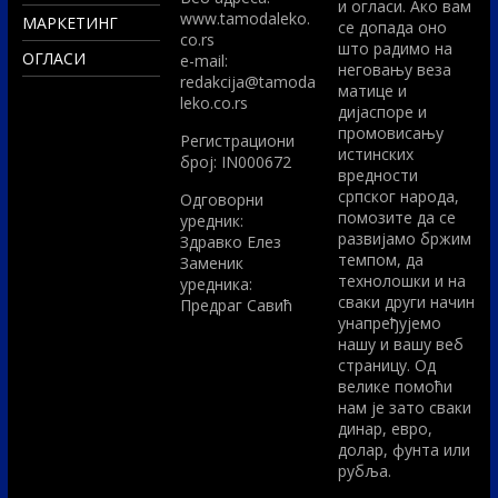
и огласи. Ако вам
www.tamodaleko.
МАРКЕТИНГ
се допада оно
co.rs
што радимо на
ОГЛАСИ
e-mail:
неговању веза
redakcija@tamoda
матице и
leko.co.rs
дијаспоре и
промовисању
Регистрациони
истинских
број: IN000672
вредности
српског народа,
Одговорни
помозите да се
уредник:
развијамо бржим
Здравко Елез
темпом, да
Заменик
технолошки и на
уредника:
сваки други начин
Предраг Савић
унапређујемо
нашу и вашу веб
страницу. Од
велике помоћи
нам је зато сваки
динар, евро,
долар, фунта или
рубља.