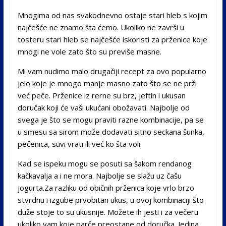
Mnogima od nas svakodnevno ostaje stari hleb s kojim
najčešće ne znamo šta ćemo. Ukoliko ne završi u
tosteru stari hleb se najčešće iskoristi za prženice koje
mnogi ne vole zato što su previše masne.
Mi vam nudimo malo drugačiji recept za ovo popularno
jelo koje je mnogo manje masno zato što se ne prži
već peče. Prženice iz rerne su brz, jeftin i ukusan
doručak koji će vaši ukućani obožavati. Najbolje od
svega je što se mogu praviti razne kombinacije, pa se
u smesu sa sirom može dodavati sitno seckana šunka,
pečenica, suvi vrati ili već ko šta voli.
Kad se ispeku mogu se posuti sa šakom rendanog
kačkavalja a i ne mora. Najbolje se slažu uz čašu
jogurta.Za razliku od običnih prženica koje vrlo brzo
stvrdnu i izgube prvobitan ukus, u ovoj kombinaciji što
duže stoje to su ukusnije. Možete ih jesti i za večeru
ukoliko vam koje parče preostane od doručka. Jedina