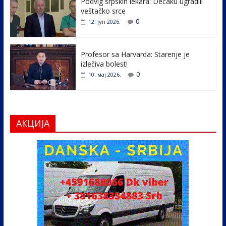
k
Podvig srpskih lekara: Dečaku ugradili
veštačko srce
0
12. јун 2026.
Profesor sa Harvarda: Starenje je
izlečiva bolest!
0
10. мај 2026.
АКЦИЈА