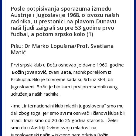
Posle potpisivanja sporazuma između
Austrije i Jugoslavije 1968. o izvozu naših
radnika, u prestonici na plavom Dunavu
naši ljudi zaigrali su pre 53 godine prvo
fudbal, a potom srpsko kolo (1)
Pišu: Dr Marko Lopušina/Prof. Svetlana
Matić
Prvi srpski klub u Beču osnovao je davne 1969. godine
Božin Jovanović
, zvani
Bata,
radnik poreklom iz
Prokuplja. Bilo je to vreme kada su Srbi iz SFRJ bili
Jugosloveni. Božin je bio kum i prvi predsednik ovog
udruženja naših radnika.
-Ime „Internacionalni klub mladih Jugoslovena“ smo mu
dali zbog toga, jer smo svi mi osnivači i članovi kluba bili
mladi. Imali smo od 20 do 25 godina starosti. I želeli
smo da u Austriji živimo svoju mladost na
jugoslovenski način – iskreno nam otkriva Božin