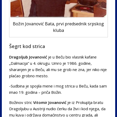
Božin Jovanović Bata, prvi predsednik srpskog
kluba
Šegrt kod strica
Dragoljub Jovanović
je u Beču bio vlasnik kafane
„Dalmacija“ u 4. okrugu. Umro je 1986. godine,
sharanjen je u Beču, ali mu se grob ne zna, jer niko nije
plaćao grobno mesto.
-Sudbina je spojila mene i mog strica u Beču, kada sam
imao 19. godina – priča Božin.
Božinov stric
Vitomir Jovanović
je iz Prokuplja bratu
Dragoljubu u Austriji nudio ćerku da živi i kod njega, da
mu kuva i održava domaćinstvo u centru grada, ali