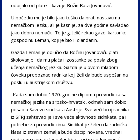
odbijalo od plate – kazuje Božin Bata Jovanović.
U početku mu je bilo jako teško da prati nastavu na
nemačkom jeziku, ali je kasnije, za dve godine savladao
jako dobro nemački. To je g. Jelić rekao gazdi kartonke
gospodinu Leman, koji je bio Holanđanin.
Gazda Leman je odlučio da Božinu Jovanoviću plati
školovanje i da mu plaća i izostanke sa posla zbog
učenja nemačkog jezika. Gazda je u ovom mladom
čoveku prepoznao radnika koji želi da bude uspešan na
poslu i u austrijskom društvu.
-Kada sam dobio 1970. godine diplomu prevodioca sa
nemačkoj jezika na srpsko-hrvatski, odmah sam dobio
posao u Savezu sindikata Austrije. Sve veći broj radnika
iz SFRJ zahtevao je i sve veće aktivnosti sidnikata, pa i
potrebe za prevodiocima. Sindikat je želeo da radnička
klasa iz stranih zemalja bude disciplinovana, vredna i
pod kontrolom države Austrije – priznaje Jovanović.