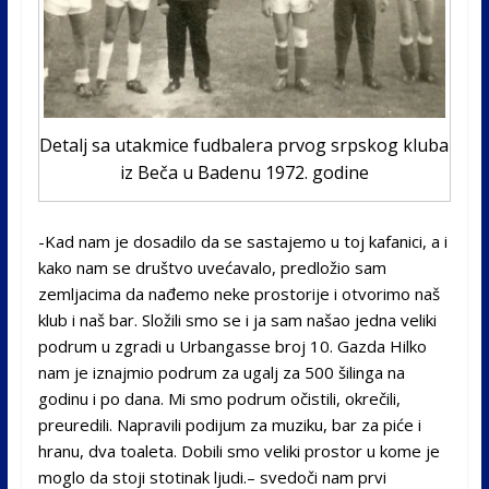
Detalj sa utakmice fudbalera prvog srpskog kluba
iz Beča u Badenu 1972. godine
-Kad nam je dosadilo da se sastajemo u toj kafanici, a i
kako nam se društvo uvećavalo, predložio sam
zemljacima da nađemo neke prostorije i otvorimo naš
klub i naš bar. Složili smo se i ja sam našao jedna veliki
podrum u zgradi u Urbangasse broj 10. Gazda Hilko
nam je iznajmio podrum za ugalj za 500 šilinga na
godinu i po dana. Mi smo podrum očistili, okrečili,
preuredili. Napravili podijum za muziku, bar za piće i
hranu, dva toaleta. Dobili smo veliki prostor u kome je
moglo da stoji stotinak ljudi.– svedoči nam prvi