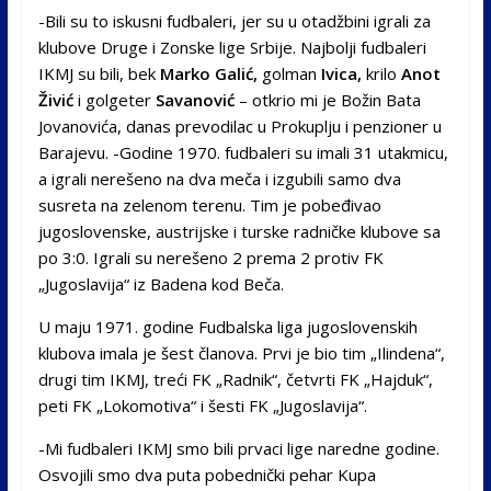
-Bili su to iskusni fudbaleri, jer su u otadžbini igrali za
klubove Druge i Zonske lige Srbije. Najbolji fudbaleri
IKMJ su bili, bek
Marko Galić,
golman
Ivica,
krilo
Anot
Živić
i golgeter
Savanović
– otkrio mi je Božin Bata
Jovanovića, danas prevodilac u Prokuplju i penzioner u
Barajevu. -Godine 1970. fudbaleri su imali 31 utakmicu,
a igrali nerešeno na dva meča i izgubili samo dva
susreta na zelenom terenu. Tim je pobeđivao
jugoslovenske, austrijske i turske radničke klubove sa
po 3:0. Igrali su nerešeno 2 prema 2 protiv FK
„Jugoslavija“ iz Badena kod Beča.
U maju 1971. godine Fudbalska liga jugoslovenskih
klubova imala je šest članova. Prvi je bio tim „Ilindena“,
drugi tim IKMJ, treći FK „Radnik“, četvrti FK „Hajduk“,
peti FK „Lokomotiva“ i šesti FK „Jugoslavija“.
-Mi fudbaleri IKMJ smo bili prvaci lige naredne godine.
Osvojili smo dva puta pobednički pehar Kupa