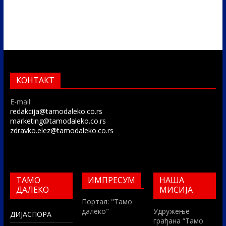
КОНТАКТ
E-mail:
redakcija@tamodaleko.co.rs
marketing@tamodaleko.co.rs
zdravko.elez@tamodaleko.co.rs
ТАМО
ИМПРЕСУМ
НАША
ДАЛЕКО
МИСИЈА
Портал: "Тамо
далеко"
Удружење
ДИЈАСПОРА
грађана “Тамо