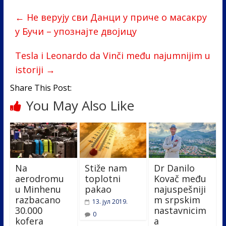
b
er
e
e
←
Не верују сви Данци у приче о масакру
o
dI
у Бучи – упознајте двојицу
o
n
k
Tesla i Leonardo da Vinči među najumnijim u
istoriji
→
Share This Post:
You May Also Like
Na
Stiže nam
Dr Danilo
aerodromu
toplotni
Kovač među
u Minhenu
pakao
najuspešniji
razbacano
m srpskim
13. јул 2019.
30.000
nastavnicim
0
kofera
a