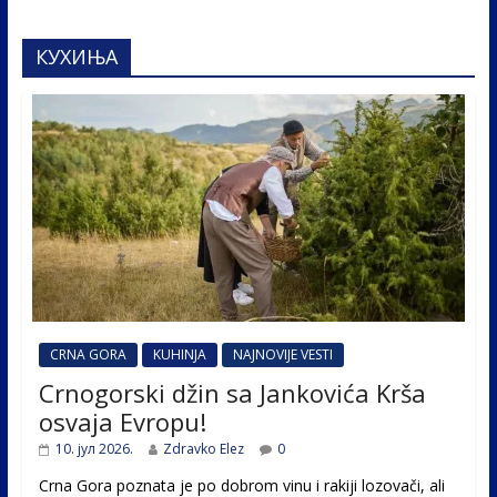
КУХИЊА
CRNA GORA
KUHINJA
NAJNOVIJE VESTI
Crnogorski džin sa Jankovića Krša
osvaja Evropu!
10. јул 2026.
Zdravko Elez
0
Crna Gora poznata je po dobrom vinu i rakiji lozovači, ali