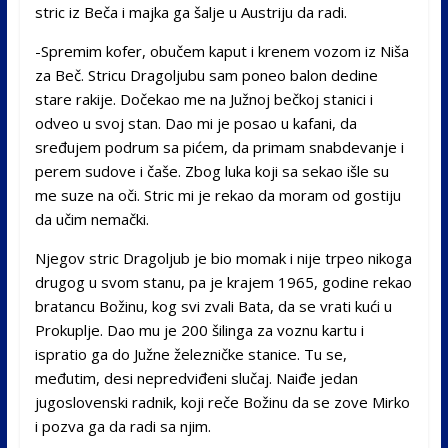
stric iz Beča i majka ga šalje u Austriju da radi.
-Spremim kofer, obučem kaput i krenem vozom iz Niša
za Beč. Stricu Dragoljubu sam poneo balon dedine
stare rakije. Dočekao me na Južnoj bečkoj stanici i
odveo u svoj stan. Dao mi je posao u kafani, da
sređujem podrum sa pićem, da primam snabdevanje i
perem sudove i čaše. Zbog luka koji sa sekao išle su
me suze na oči. Stric mi je rekao da moram od gostiju
da učim nemački.
Njegov stric Dragoljub je bio momak i nije trpeo nikoga
drugog u svom stanu, pa je krajem 1965, godine rekao
bratancu Božinu, kog svi zvali Bata, da se vrati kući u
Prokuplje. Dao mu je 200 šilinga za voznu kartu i
ispratio ga do Južne železničke stanice. Tu se,
međutim, desi nepredviđeni slučaj. Naiđe jedan
jugoslovenski radnik, koji reče Božinu da se zove Mirko
i pozva ga da radi sa njim.