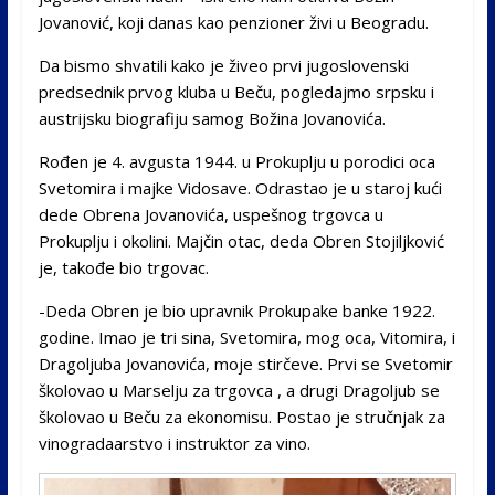
Jovanović, koji danas kao penzioner živi u Beogradu.
Da bismo shvatili kako je živeo prvi jugoslovenski
predsednik prvog kluba u Beču, pogledajmo srpsku i
austrijsku biografiju samog Božina Jovanovića.
Rođen je 4. avgusta 1944. u Prokuplju u porodici oca
Svetomira i majke Vidosave. Odrastao je u staroj kući
dede Obrena Jovanovića, uspešnog trgovca u
Prokuplju i okolini. Majčin otac, deda Obren Stojiljković
je, takođe bio trgovac.
-Deda Obren je bio upravnik Prokupake banke 1922.
godine. Imao je tri sina, Svetomira, mog oca, Vitomira, i
Dragoljuba Jovanovića, moje stirčeve. Prvi se Svetomir
školovao u Marselju za trgovca , a drugi Dragoljub se
školovao u Beču za ekonomisu. Postao je stručnjak za
vinogradaarstvo i instruktor za vino.