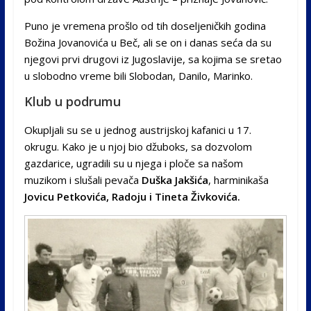
Puno je vremena prošlo od tih doseljeničkih godina
Božina Jovanovića u Beč, ali se on i danas seća da su
njegovi prvi drugovi iz Jugoslavije, sa kojima se sretao
u slobodno vreme bili Slobodan, Danilo, Marinko.
Klub u podrumu
Okupljali su se u jednog austrijskoj kafanici u 17.
okrugu. Kako je u njoj bio džuboks, sa dozvolom
gazdarice, ugradili su u njega i ploče sa našom
muzikom i slušali pevača
Duška Jakšića
, harminikaša
Jovicu Petkovića, Radoju i Tineta Živkovića.