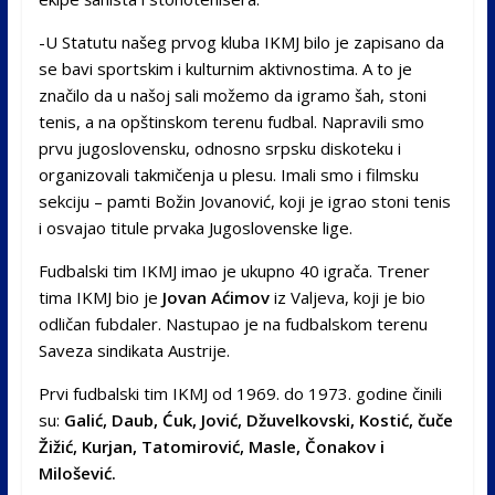
-U Statutu našeg prvog kluba IKMJ bilo je zapisano da
se bavi sportskim i kulturnim aktivnostima. A to je
značilo da u našoj sali možemo da igramo šah, stoni
tenis, a na opštinskom terenu fudbal. Napravili smo
prvu jugoslovensku, odnosno srpsku diskoteku i
organizovali takmičenja u plesu. Imali smo i filmsku
sekciju – pamti Božin Jovanović, koji je igrao stoni tenis
i osvajao titule prvaka Jugoslovenske lige.
Fudbalski tim IKMJ imao je ukupno 40 igrača. Trener
tima IKMJ bio je
Jovan Aćimov
iz Valjeva, koji je bio
odličan fubdaler. Nastupao je na fudbalskom terenu
Saveza sindikata Austrije.
Prvi fudbalski tim IKMJ od 1969. do 1973. godine činili
su:
Galić, Daub, Ćuk, Jović, Džuvelkovski, Kostić, čuče
Žižić, Kurjan, Tatomirović, Masle, Čonakov i
Milošević.