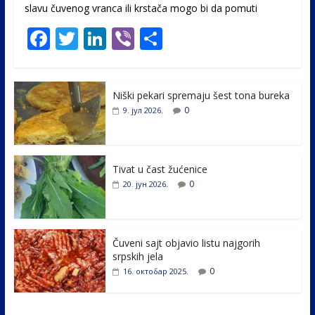
slavu čuvenog vranca ili krstača mogo bi da pomuti
F
T
Li
Vi
S
ac
w
n
b
h
e
itt
k
er
ar
Niški pekari spremaju šest tona bureka
b
er
e
e
0
9. јул 2026.
o
dI
o
n
k
Tivat u čast žućenice
0
20. јун 2026.
Čuveni sajt objavio listu najgorih
srpskih jela
0
16. октобар 2025.