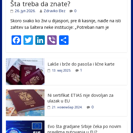
Šta treba da znate?
26. јул 2026.
Zdravko Elez
0
Skoro svako ko živi u dijaspori, pre ili kasnije, naiđe na isti
zahtev sa šaltera neke institucije: „Potreban nam je
F
T
Li
Vi
S
ac
w
n
b
h
e
itt
k
er
ar
Lakše i brže do pasoša i lične karte
b
er
e
e
1
13. мај 2025.
o
dI
o
n
k
Ni sertifikat ETIAS nije dovoljan za
ulazak u EU
0
21. новембар 2024.
Evo šta gradjane Srbije čeka po novim
pravilima putovanja u EU?