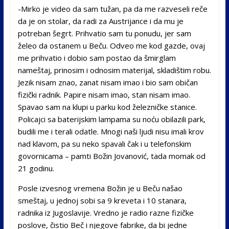
-Mirko je video da sam tužan, pa da me razveseli reče
da je on stolar, da radi za Austrijance i da mu je
potreban šegrt. Prihvatio sam tu ponudu, jer sam
želeo da ostanem u Beču. Odveo me kod gazde, ovaj
me prihvatio i dobio sam postao da šmirglam
nameštaj, prinosim i odnosim materijal, skladištim robu.
Jezik nisam znao, zanat nisam imao i bio sam običan
fizički radnik. Papire nisam imao, stan nisam imao.
Spavao sam na klupi u parku kod železničke stanice.
Policajci sa baterijskim lampama su noću obilazili park,
budili me i terali odatle. Mnogi naši ljudi nisu imali krov
nad klavom, pa su neko spavali čak i u telefonskim
govornicama – pamti Božin Jovanović, tada momak od
21 godinu.
Posle izvesnog vremena Božin je u Beču našao
smeštaj, u jednoj sobi sa 9 kreveta i 10 stanara,
radnika iz Jugoslavije. Vredno je radio razne fizičke
poslove, čistio Beč i njegove fabrike, da bi jedne