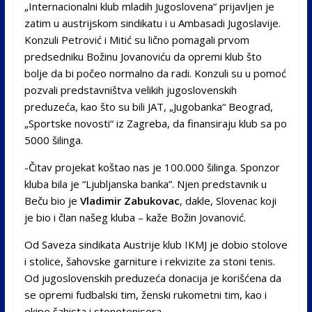
„Internacionalni klub mladih Jugoslovena“ prijavljen je
zatim u austrijskom sindikatu i u Ambasadi Jugoslavije.
Konzuli Petrović i Mitić su lično pomagali prvom
predsedniku Božinu Jovanoviću da opremi klub što
bolje da bi počeo normalno da radi. Konzuli su u pomoć
pozvali predstavništva velikih jugoslovenskih
preduzeća, kao što su bili JAT, „Jugobanka“ Beograd,
„Sportske novosti“ iz Zagreba, da finansiraju klub sa po
5000 šilinga.
-Čitav projekat koštao nas je 100.000 šilinga. Sponzor
kluba bila je “Ljubljanska banka”. Njen predstavnik u
Beču bio je
Vladimir Zabukovac
, dakle, Slovenac koji
je bio i član našeg kluba – kaže Božin Jovanović.
Od Saveza sindikata Austrije klub IKMJ je dobio stolove
i stolice, šahovske garniture i rekvizite za stoni tenis.
Od jugoslovenskih preduzeća donacija je korišćena da
se opremi fudbalski tim, ženski rukometni tim, kao i
ekipe šahista i stonotenisera.