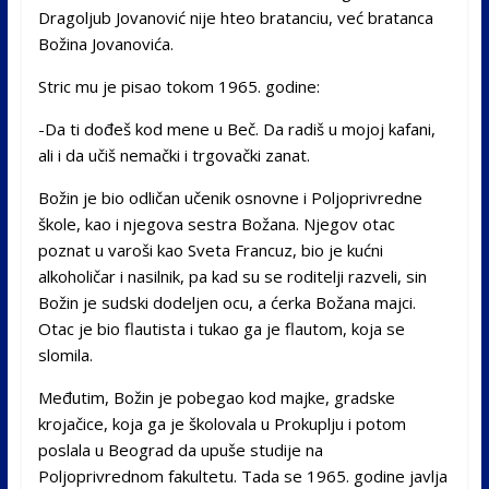
Dragoljub Jovanović nije hteo bratanciu, već bratanca
Božina Jovanovića.
Stric mu je pisao tokom 1965. godine:
-Da ti dođeš kod mene u Beč. Da radiš u mojoj kafani,
ali i da učiš nemački i trgovački zanat.
Božin je bio odličan učenik osnovne i Poljoprivredne
škole, kao i njegova sestra Božana. Njegov otac
poznat u varoši kao Sveta Francuz, bio je kućni
alkoholičar i nasilnik, pa kad su se roditelji razveli, sin
Božin je sudski dodeljen ocu, a ćerka Božana majci.
Otac je bio flautista i tukao ga je flautom, koja se
slomila.
Međutim, Božin je pobegao kod majke, gradske
krojačice, koja ga je školovala u Prokuplju i potom
poslala u Beograd da upuše studije na
Poljoprivrednom fakultetu. Tada se 1965. godine javlja