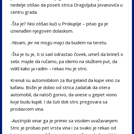
nedelje otišao da poseti strica Dragoljuba Jovanovića u
centru grada.
-Šta je? Nisi otišao kući u Prokuplje – pitao ga je
iznenađen njegovim dolaskom.
-Nisam, jer ne mogu majci da budem na teretu.
-Šta je tu je, ti si sad odrastao čovek, umeš da brineš o
sebi. Hajde da ručamo, pa idemo na službeni put, da
vidiš kako ja radim – rekao mu je stric.
Krenuli su automobilom za Burgeland da kupe vino za
kafanu. Božin je dobio od strica zadatak da otera
automobil, da natoči gorivo, da unese u gepet viono
koje budu kupili. I da ćuti dok stric pregovara sa
prodavcem vina.
-Austrijski vinar ga je primio sa visokim uvažavanjem.
Stric je probao pet vrsta vina i za svako je rekao od