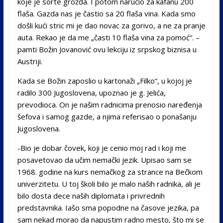
koje je sorte grožđa. I potom naručio za kafanu 200
flaša. Gazda nas je častio sa 20 flaša vina. Kada smo
došli kući stric mi je dao novac za gorivo, a ne za pranje
auta. Rekao je da me „časti 10 flaša vina za pomoć“. –
pamti Božin Jovanović ovu lekciju iz srpskog biznisa u
Austriji.
Kada se Božin zaposlio u kartonaži „Filko“, u kojoj je
radilo 300 Jugoslovena, upoznao je g. Jelića,
prevodioca. On je našim radnicima prenosio naređenja
šefova i samog gazde, a njima referisao o ponašanju
Jugoslovena.
-Bio je dobar čovek, koji je cenio moj rad i koji me
posavetovao da učim nemački jezik. Upisao sam se
1968. godine na kurs nemačkog za strance na Bečkom
univerzitetu. U toj školi bilo je malo naših radnika, ali je
bilo dosta dece naših diplomata i privrednih
predstavnika. Iašo sma popodne na časove jezika, pa
sam nekad morao da napustim radno mesto, što mi se