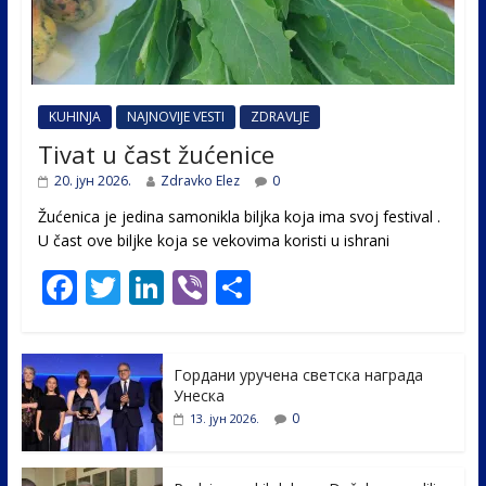
KUHINJA
NAJNOVIJE VESTI
ZDRAVLJE
Tivat u čast žućenice
20. јун 2026.
Zdravko Elez
0
Žućenica je jedina samonikla biljka koja ima svoj festival .
U čast ovе biljke koja se vekovima koristi u ishrani
F
T
Li
Vi
S
ac
w
n
b
h
e
itt
k
er
ar
Гордани уручена светска награда
b
er
e
e
Унеска
o
dI
0
13. јун 2026.
o
n