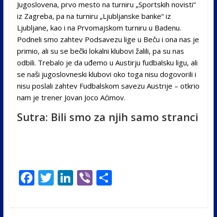
Jugoslovena, prvo mesto na turniru „Sportskih novisti“
iz Zagreba, pa na turniru „Ljubljanske banke“ iz
Ljubljane, kao i na Prvomajskom turniru u Badenu.
Podneli smo zahtev Podsavezu lige u Beču i ona nas je
primio, ali su se bečki lokalni klubovi žalili, pa su nas
odbili. Trebalo je da uđemo u Austirju fudbalsku ligu, ali
se naši jugoslovneski klubovi oko toga nisu dogovorili i
nisu poslali zahtev Fudbalskom savezu Austrije – otkrio
nam je trener Jovan Joco Aćimov.
Sutra: Bili smo za njih samo stranci
F
T
Li
Vi
S
ac
w
n
b
h
e
itt
k
er
ar