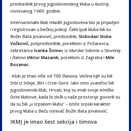
predsednik prvog jugoslovenskog kluba u Austriji,
osnovanog 1969. godine.
Internacionalni klub mladih Jugoslovena bio je prijavljen
i registrovan u bečkoj policiji. Čelni ljudi kluba bili su
Božin Bata Jovanović, predsednik,
Slobodan Sloba
Vučković,
potpredsednik, poreklom iz Požarevca,
sekretarica
Ivanka Štimec
iz Murske Sobote u Sloveniji
i članovi
Viktor Mazanik
, poreklom iz Zagreba i
Mile
Bosanac.
-Klub je imao više od 700 članova. Većina njih su bili
Srbi iz Srbije, BiH i Crne Gore. Iako smo zvanično bili
jugoslovenski klub, Hrvati, koji su imali svoje etničko
čiste klubove, kada bi došli u naše prostorije govorili su
da su bili „u srpskom klubu“ – ističe srpski karakter
prvog kluba u Beču osnivač Božin Bata Jovanović.
IKMJ je imao šest sekcija i timova