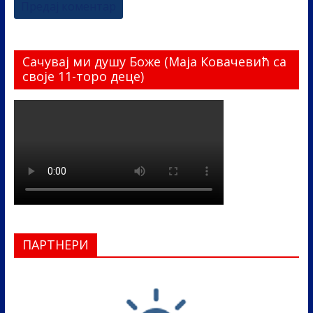
Сачувај ми душу Боже (Маја Ковачевић са
своје 11-торо деце)
ПАРТНЕРИ