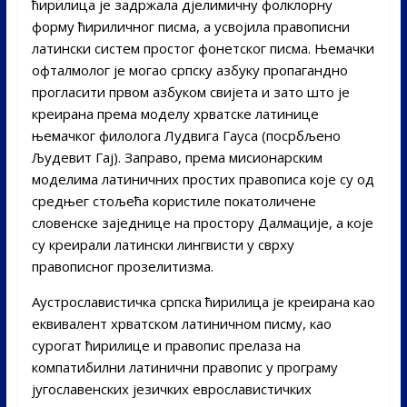
ћирилица је задржала дјелимичну фолклорну
форму ћириличног писма, а усвојила правописни
латински систем простог фонетског писма. Њемачки
офталмолог је могао српску азбуку пропагандно
прогласити првом азбуком свијета и зато што је
креирана према моделу хрватске латинице
њемачког филолога Лудвига Гауса (посрбљено
Људевит Гај). Заправо, према мисионарским
моделима латиничних простих правописа које су од
средњег стољећа користиле покатоличене
словенске заједнице на простору Далмације, а које
су креирали латински лингвисти у сврху
правописног прозелитизма.
Аустрославистичка српска ћирилица је креирана као
еквивалент хрватском латиничном писму, као
сурогат ћирилице и правопис прелаза на
компатибилни латинични правопис у програму
југославенских језичких еврославистичких