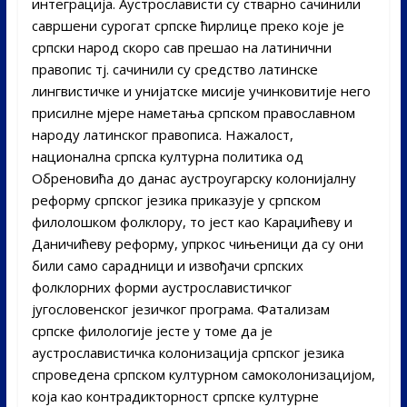
интеграција. Аустрослависти су стварно сачинили
савршени сурогат српске ћирлице преко које је
српски народ скоро сав прешао на латинични
правопис тј. сачинили су средство латинске
лингвистичке и унијатске мисије учинковитије него
присилне мјере наметања српском православном
народу латинског правописа. Нажалост,
национална српска културна политика од
Обреновића до данас аустроугарску колонијалну
реформу српског језика приказује у српском
филолошком фолклору, то јест као Караџићеву и
Даничићеву реформу, упркос чињеници да су они
били само сарадници и извођачи српских
фолклорних форми аустрославистичког
југословенског језичког програма. Фатализам
српске филологије јесте у томе да је
аустрославистичка колонизација српског језика
спроведена српском културном самоколонизацијом,
која као контрадикторност српске културне