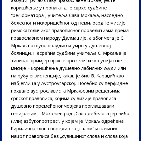
азбуци“ ругао ставу православне цркве) јесте
коришћење у пропагандне сврхе судбине
“реформатора“, учитеља Сава Мркаља, наследно
болесног и искоришећног од немилосрдне мисије
римокатоличиког правописног прозелитизма према
православном народу Далмације, а због чега је С.
Мркаљ потпуно полудио и умро у душевној
болници. Несрећна судбина учитеља С. Мркаља је
типичан примјер праксе прозелитизма унијатске
мисије – коришћења душевно лабилних људи или
на рубу егзистенције, какав је био В. Караџић као
избјеглица у Аустроугарској. Посебно су перфидне
похвале аустрослависта Мркаљевим решењима
српског правописа, којима су визије правописа
душевно поремећеног човјека проглашавали
генијалним – Мркаљев рад „Сало дебелога јер либо
(или) азбукопротрес“, у којем је Мркаљ одређена
ћирилична слова поредио са „салом“ и начинио
нацрт правописа без „сувишних“ слова и слова која