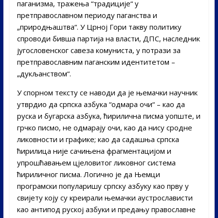
паганизма, тражења “традиције“ у
претправославном периоду паганства и
„природњаштва“. У Црној Гори такву политику
спроводи бивша партија на власти, ДПС, наследник
југословенског савеза комуниста, у потрази за
претправославним паганским идентитетом –
„дукљанством“.
У спорном тексту се наводи да је њемачки научник
утврдио да српска азбука “одмара очи“ – као да
руска и бугарска азбука, ћирилична писма уопште, и
грчко писмо, не одмарају очи, као да нису сродне
ликовности и графике; као да садашња српска
ћирилица није сачињена фрагментацијом и
упрошћавањем цјеловитог ликовног система
ћириличног писма. Логично је да Њемци
програмски популаришу српску азбуку као прву у
свијету коју су креирали њемачки аустрослависти
као антипод руској азбуки и предању православне