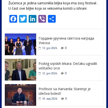
Žućenica je jedina samonikla biljka koja ima svoj festival .
U čast ovе biljke koja se vekovima koristi u ishrani
F
T
Li
Vi
S
ac
w
n
b
h
e
itt
k
er
ar
Гордани уручена светска награда
b
er
e
e
Унеска
o
dI
0
13. јун 2026.
o
n
k
Podvig srpskih lekara: Dečaku ugradili
veštačko srce
0
12. јун 2026.
Profesor sa Harvarda: Starenje je
izlečiva bolest!
0
10. мај 2026.