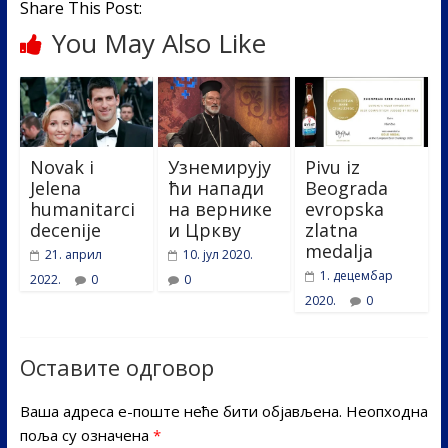
Share This Post:
You May Also Like
Novak i
Узнемирују
Pivu iz
Jelena
ћи напади
Beograda
humanitarci
на вернике
evropska
decenije
и Цркву
zlatna
medalja
21. април
10. јул 2020.
1. децембар
2022.
0
0
2020.
0
Оставите одговор
Ваша адреса е-поште неће бити објављена.
Неопходна
поља су означена
*