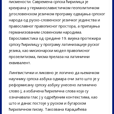
писмености. Савремена српска ћирилица је
креирана у германославистичком геополитичком
југословенском језичком програму одвајања српског
народа од руско-словенског језичког јединства и
православног правописног простора, а припајања
германизованим словенским народима.
Еврославистика од средине 19. вијека протежира
српску ћирилицу у програму латинизације руског
језика, као мисионарски модел правописног
прозелитизма, писма прелаза на латинични
еквивалент.
Лингвистички и ликовно је логично да њемачком
научнику српска азбука одмара очи зато што је у
реформисану српску азбуку унесено латинично
слово Ј, а избачена ћирилична слова која су
означавала глас Ј у одређеним контекстима, као
што и данас постоје у руском и бугарском
ћириличном писму. Такозвана Караџићева