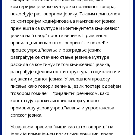
критеријум језичке културе и правилног говора,
подређује разговорном језику. Таквим принципом
се критеријум кодификовања књижевног језика
премјешта са културе и континуитета књижевног
језика на “говор“ просте већине. Примјеном
правила „пиши као што говориш“ се покреће
процес упрошћавања и разградње језика:
разграђује се стечено стање језичке културе,
раскида са континуитетом књижевног језика,
разграђује цјеловитост и структура, социолекти и
дијалекти једног језика. У завршном процесу
писања како говори већина, језик постаје одређен
“говором гомиле“ – “ријалити“ речником, како
констатују српски лингвисти који упорно
промовишу узрок упрошћавања и упростачења
српског језика.
Усвајањем правила “пиши као што говориш“ на
језик је примијењен политички принцип, право