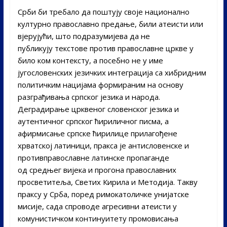
Срби би требало да поштују своје национално
културно православно предање, били атеисти или
вјерујући, што подразумијева да не
публикују текстове против православне цркве у
било ком контексту, а посебно не у име
југословенских језичких интеграција са хибридним
политичким нацијама формираним на основу
разграђивања српског језика и народа.
Деградирање црквеног словенског језика и
аутентичног српског ћириличног писма, а
афирмисање српске ћирилице прилагођене
хрватској латиници, пракса је антисловенске и
противправославне латинске пропаганде
од средњег вијека и прогона православних
просветитеља, Светих Кирила и Методија. Такву
праксу у Срба, поред римокатоличке унијатске
мисије, сада спроводе агресивни атеисти у
комунистичком континуитету промовисања