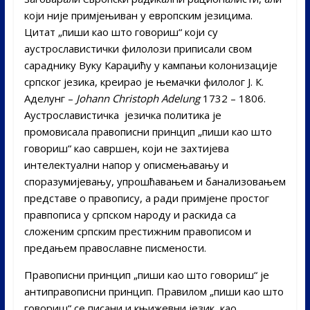
који није примјењиван у европским језицима.
Цитат „пиши као што говориш“ који су
аустрославистички филолози приписали свом
сараднику Вуку Караџићу у кампањи колонизације
српског језика, креирао је њемачки филолог Ј. К.
Аделунг –
Johann Christoph Adelung
1732 – 1806.
Аустрославистичка језичка политика је
промовисала правописни принцип „пиши као што
говориш“ као савршен, који не захтијева
интелектуални напор у описмењавању и
споразумијевању, упрошћавањем и банализовањем
представе о правопису, а ради примјене простог
правпописа у српском народу и раскида са
сложеним српским престижним правописом и
предањем православне писмености.
Правописни принцип „пиши као што говориш“ је
антиправописни принцип. Правилом „пиши као што
говориш“ се писани и књижевни језик, као