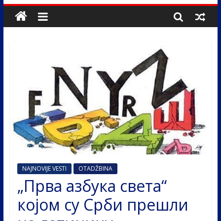
NAJNOVIJE VESTI
OTADŽBINA
„Прва азбука света“
којом су Срби прешли