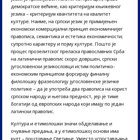
демократске већине, као критеријум књижевног
језика – критеријум квантитета на квалитет
културе. Наиме, на српски језик је примијењен
економски комерцијални принцип економичнијег
правописа, семантика и естетика економичности;
супротно карактеру и појму културе. Пошто је
процес прозелитског преласка православних Срба
на латинични правопис скоро довршен, српски
југословенски језикословци истим политичко-
економским принципом форсирају финалну
филолошку фразеологију југословенске језичке
политике – да је употреба два правописа на корист
српском народу и његова предност, јер је тиме
богатији од европских народа који имају по један
латински правопис.
Култура и етимолошки значи обдјелавање и
очување предања, а у етимолошкој основи има
култ – поштовање Светиње. Умјесто успостављања