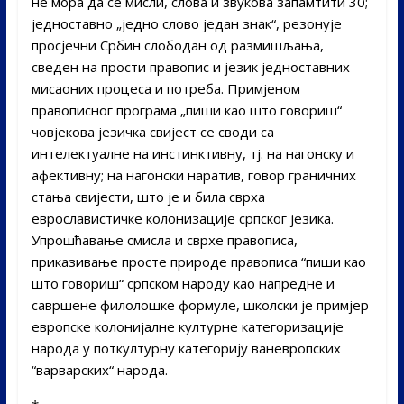
не мора да се мисли, слова и звукова запамтити 30;
једноставно „једно слово један знак“, резонује
просјечни Србин слободан од размишљања,
сведен на прости правопис и језик једноставних
мисаоних процеса и потреба. Примјеном
правописног програма „пиши као што говориш“
човјекова језичка свијест се своди са
интелектуалне на инстинктивну, тј. на нагонску и
афективну; на нагонски наратив, говор граничних
стања свијести, што је и била сврха
еврославистичке колонизације српског језика.
Упрошћавање смисла и сврхе правописа,
приказивање просте природе правописа “пиши као
што говориш“ српском народу као напредне и
савршене филолошке формуле, школски је примјер
европске колонијалне културне категоризације
народа у поткултурну категорију ваневропских
“варварских“ народа.