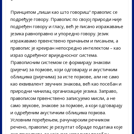
*
Принципом „пиши као што говориш“ правопис се
подређује говору. Правопис по својој природи није
подређен говору и гласу, већ је писано изражавање
језика равноправно и упоредно говору. Језик
изражавамо првенствено причањем и писањем, а
правопис је креиран непосредно интелектом – као
израз одређеног вриједносног система.
Правописним системом се формирају знакови
(ријечи) за појмове, који одговарају и акустичким
облицима (ријечима) за исте појмове, али не само
као еквивалент звучних знакова, већ као посебан и
природни чинилац организације језика. Заправо,
правописом првенствено записујемо мисли, а не
само звукове, знакове за појмове, а који одговарају
и одређеним акустичким облицима појмова.
Условним поређењем, рачунарским речником
речено, правопис је резултат обраде података које