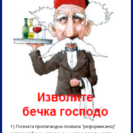
1) Позната пропагандна похвала “реформисаној“