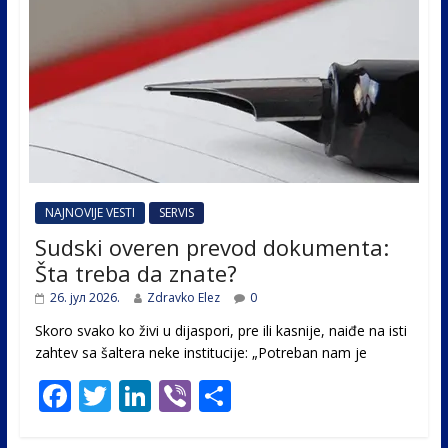
NAJNOVIJE VESTI
SERVIS
Sudski overen prevod dokumenta:
Šta treba da znate?
26. јул 2026.
Zdravko Elez
0
Skoro svako ko živi u dijaspori, pre ili kasnije, naiđe na isti
zahtev sa šaltera neke institucije: „Potreban nam je
F
T
Li
Vi
S
ac
w
n
b
h