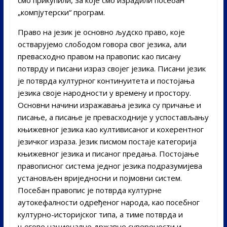
смо прикупили, за које смо израдили посебан
„компјутерски“ програм.
Право на језик је основно људско право, које
остварујемо слободом говора свог језика, али
превасходно правом на правопис као писану
потврду и писани израз својег језика. Писани језик
је потврда културног континуитета и постојања
језика своје народности у времену и простору.
Основни начини изражавања језика су причање и
писање, а писање је превасходније у успостављању
књижевног језика као култивисаног и кохерентног
језичког израза. Језик писмом постаје категорија
књижевног језика и писаног предања. Постојање
правописног система једног језика подразумијева
установљен вриједносни и појмовни систем.
Посебан правопис је потврда културне
аутокефалности одређеног народа, као посебног
културно-историјског типа, а тиме потврда и
његове националне државне суверености и