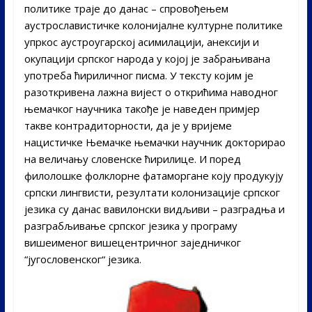
политике траје до данас – спровођењем
аустрославистичке колонијалне културне политике
упркос аустроугарској асимилацији, анексији и
окупацији српског народа у којој је забрањивана
употреба ћириличног писма. У тексту којим је
разоткривена лажна вијест о открићима наводног
њемачког научника такође је наведен примјер
такве контрадиторности, да је у вријеме
нацистичке Њемачке њемачки научник докторирао
на величању словенске ћирилице. И поред
филолошке фолклорне фатаморгане коју продукују
српски лингвисти, резултати колонизације српског
језика су данас вавилонски видљиви – разградња и
разграбљивање српског језика у програму
вишеименог вишецентричног заједничког
“југословенског“ језика.