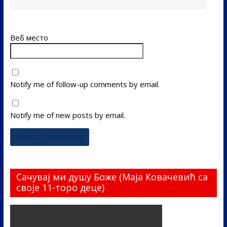
Веб место
Notify me of follow-up comments by email.
Notify me of new posts by email.
Сачувај ми душу Боже (Маја Ковачевић са
своје 11-торо деце)