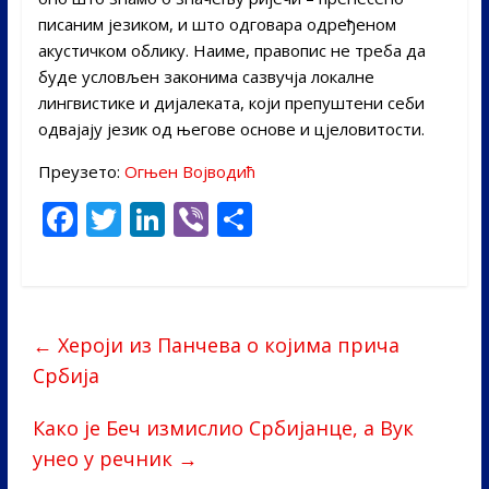
писаним језиком, и што одговара одређеном
акустичком облику. Наиме, правопис не треба да
буде условљен законима сазвучја локалне
лингвистике и дијалеката, који препуштени себи
одвајају језик од његове основе и цјеловитости.
Преузето:
Огњен Војводић
F
T
Li
Vi
S
ac
w
n
b
h
e
itt
k
er
ar
b
er
e
e
←
Хероји из Панчева о којима прича
o
dI
Србија
o
n
k
Како је Беч измислио Србијанце, а Вук
унео у речник
→