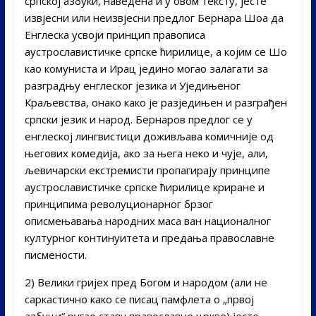
српској азбуки, наведена и у овом тексту, јесте
извјесни или неизвјесни предлог Бернара Шоа да
Енглеска усвоји принцип правописа
аустрославистичке српске ћирилице, а којим се Шо
као комуниста и Ирац једино могао залагати за
разградњу енглеског језика и Уједињеног
Краљевства, онако како је разједињен и разграђен
српски језик и народ. Бернаров предлог се у
енглеској лингвистици доживљава комичније од
његових комедија, ако за њега неко и чује, али,
љевичарски екстремисти пропагирају принципе
аустрославистичке српске ћирилице криране и
принципима револуционарног брзог
описмењавања народних маса ван националног
културног континуитета и предања православне
писмености.
2) Велики гријех пред Богом и народом (али не
саркастично како се писац памфлета о „првој