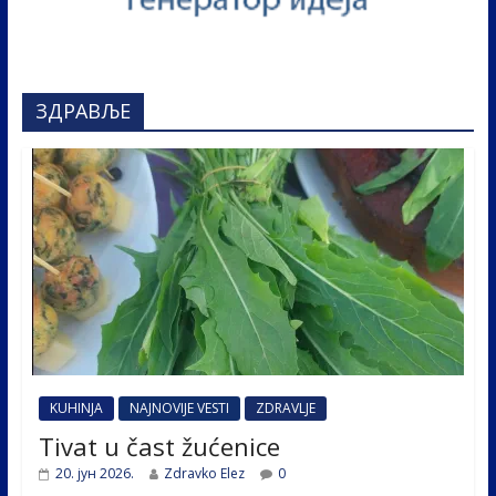
ЗДРАВЉЕ
KUHINJA
NAJNOVIJE VESTI
ZDRAVLJE
Tivat u čast žućenice
20. јун 2026.
Zdravko Elez
0