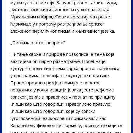
му визуелно сметају. Злоупотребом таквих људи,
аустрославистички лингвисти су ликовали над
Мркаљевим и Караџићевим креацијама српске
ћирилице у програму разграђивања српског
сложеног ћириличног писма и књижевног језика.
„Пиши као што говориш“
Питање сврхе и природе правописа је тема која
захтијева опширно разматрање. Посебна је
културно-политичка тема сврха простог правописа
у програмима колонијалне културне политике.
Прворазредни примјер примјене простог
правописа у колонизацији језика јесте реформа
српског језика и правописа – познат по принципу
„пиши као што говориш“. Правописно правило
„пиши као што говориш“, које су српски
југословенски језикословци приказивали као
Караџићеву филолошку формулу, принцип је који су
заговарали европски радикални рационалисти, али