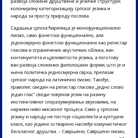
развоја сложене друштвене и језичке структуре;
колонијалну категоризацију српског језика и
народа за просту природу послова.
Садашња српска ћирилица је монофункционално
писмо, само фонетски функционално, али
једносмјерно фонетски функционално као регистар
гласова и ограничених акустичких облика, ван
континуитета и цјеловитости језика, а поготову
ван развоја сложених филолошких форми; што је и
њена политичка једносмјерна сврха, прелазак
српског народа на латинично писмо. Такође,
правопис сведен на регистар гласова „једно слово
један глас“ своди човјеков језик на разину
инстинктивног споразумијевања звуковима, на
најнижи ниво мисаоног процеса. Само у српском
језику и народу не постоје социолекти и културне
класе, као једино остварено наслеђе комунистичког
бескласног друштва. – Савршено; Савршено писмо,