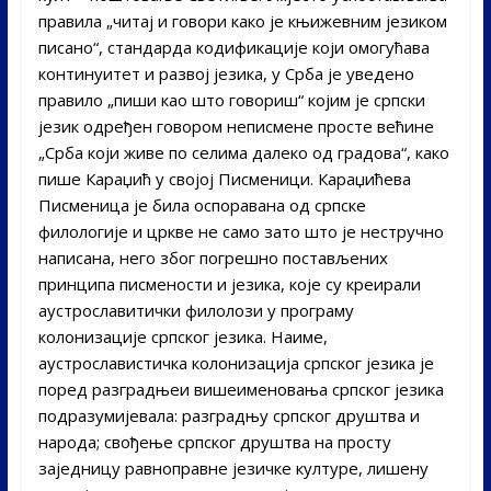
правила „читај и говори како је књижевним језиком
писано“, стандарда кодификације који омогућава
континуитет и развој језика, у Срба је уведено
правило „пиши као што говориш“ којим је српски
језик одређен говором неписмене просте већине
„Срба који живе по селима далеко од градова“, како
пише Караџић у својој Писменици. Караџићева
Писменица је била оспоравана од српске
филологије и цркве не само зато што је нестручно
написана, него због погрешно постављених
принципа писмености и језика, које су креирали
аустрославитички филолози у програму
колонизације српског језика. Наиме,
аустрославистичка колонизација српског језика је
поред разградњеи вишеименовања српског језика
подразумијевала: разградњу српског друштва и
народа; свођење српског друштва на просту
заједницу равноправне језичке културе, лишену