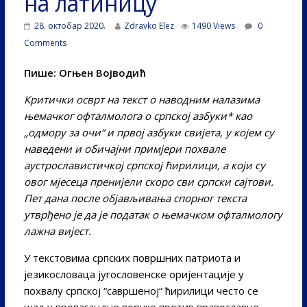
на латиницу
28. октобар 2020.
Zdravko Elez
1490 Views
0
Comments
Пише: Огњен Војводић
Критички осврт на текст о наводним налазима
њемачког офталмолога о српској азбуки* као
„одмору за очи“ и првој азбуки свијета, у којем су
наведени и обичајни примјери похвале
аустрославистичкој српској ћирилици, а који су
овог мјесеца пренијели скоро сви српски сајтови.
Пет дана после објављивања спорног текста
утврђено је да је податак о њемачком офталмологу
лажна вијест.
У текстовима српских површних патриота и
језикословаца југословенске оријентације у
похвалу српској “савршеној“ ћирилици често се
шаљу пропагандне поруке против православне