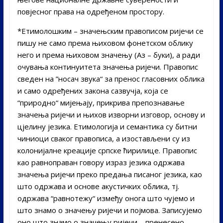
повјесног права на одређеном простору.
*Етимолошким – значењским правописом ријечи се
пишу не само према њиховом фонетском облику
него и према њиховом значењу (Аз – буки), а ради
очувања континуитета значења ријечи. Правопис
сведен на ”носач звука“ за пренос гласовних облика
и само одређених закона сазвучја, која се
“природно“ мијењају, прикрива препознавање
значења ријечи и њихов изворни изговор, основу и
цјелину језика. Етимологија и семантика су битни
чиниоци сваког правописа, а изостављени су из
колонијалне креације српске ћирилице. Правопис
као равноправан говору израз језика одржава
значења ријечи преко предања писаног језика, као
што одржава и основе акустичких облика, тј.
одржава “равнотежу“ између онога што чујемо и
што знамо о значењу ријечи и појмова. Записујемо
оно што знамо о значењу ријечи – пренесено