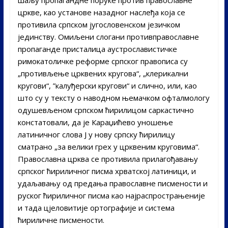
цркве, као установе назадног наслеђа која се
противила српском југословенском језичком
јединству. Омиљени слогани противправославне
пропаганде присталица аустрославистичке
римокатоличке реформе српског правописа су
„противљење црквених кругова“, „клерикални
кругови“, ”калуђерски кругови“ и слично, или, као
што су у тексту о наводном њемачком офталмологу
одушевљеном српском ћирилицом саркастично
констатовали, да је Караџићево уношење
латиничног слова Ј у нову српску ћирилицу
сматрано „за велики грех у црквеним круговима“.
Православна црква се противила прилагођавању
српског ћириличног писма хрватској латиници, и
удаљавању од предања православне писмености и
руског ћириличног писма као најраспрострањеније
и тада цјеловитиjе ортографије и система
ћириличне писмености.