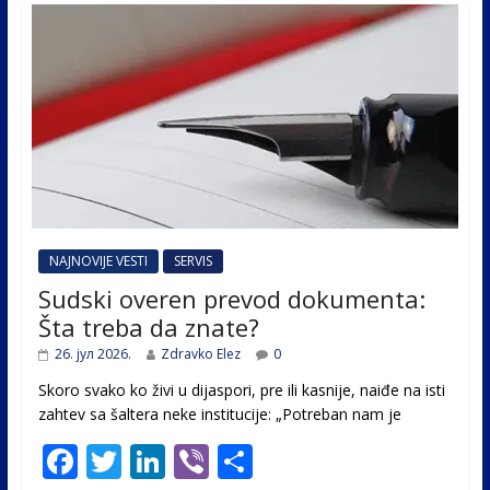
NAJNOVIJE VESTI
SERVIS
Sudski overen prevod dokumenta:
Šta treba da znate?
26. јул 2026.
Zdravko Elez
0
Skoro svako ko živi u dijaspori, pre ili kasnije, naiđe na isti
zahtev sa šaltera neke institucije: „Potreban nam je
F
T
Li
Vi
S