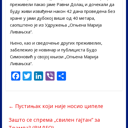
преживели пакао јаме Равни Долац и дочекали да
буду живи извађени након 42 дана проведена без
хране у јами дубокој више од 40 метара,
саопштено је из Удружења „Огњена Марија
Ливањска“.
Њено, као и сведочење других преживелих,
забележио је новинар и публициста Будо
Симоновић у својој књизи „Огњена Марија
Ливањска“.
F
T
Li
Vi
S
ac
w
n
b
h
e
itt
k
er
ar
b
er
e
e
←
Пустињак који није носио ципеле
o
dI
o
n
Зашто се спрема „свилен гајтан“ за
Трампа? (ВИДЕО)
→