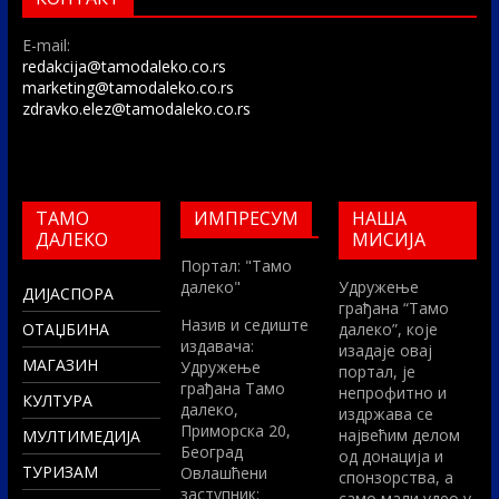
E-mail:
redakcija@tamodaleko.co.rs
marketing@tamodaleko.co.rs
zdravko.elez@tamodaleko.co.rs
ТАМО
ИМПРЕСУМ
НАША
ДАЛЕКО
МИСИЈА
Портал: "Тамо
далеко"
Удружење
ДИЈАСПОРА
грађана “Тамо
Назив и седиште
ОТАЏБИНА
далеко”, које
издавача:
изадаје овај
МАГАЗИН
Удружење
портал, је
грађана Тамо
непрофитно и
КУЛТУРА
далеко,
издржава се
Приморска 20,
највећим делом
МУЛТИМЕДИЈА
Београд
од донација и
ТУРИЗАМ
Овлашћени
спонзорства, а
заступник:
само мали удео у