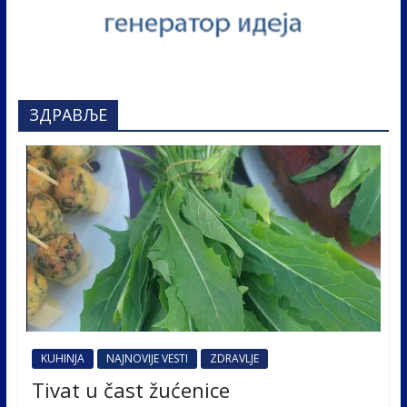
ЗДРАВЉЕ
KUHINJA
NAJNOVIJE VESTI
ZDRAVLJE
Tivat u čast žućenice