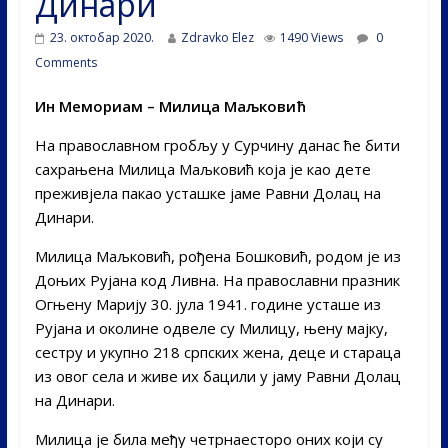
Динари
23. октобар 2020.
Zdravko Elez
1490 Views
0
Comments
Ин Мемориам – Милица Маљковић
На православном гробљу у Сурчину данас ће бити
сахрањена Милица Маљковић која је као дете
преживјела пакао усташке јаме Равни Долац на
Динари.
Милица Маљковић, рођена Бошковић, родом је из
Доњих Рујана код Ливна. На православни празник
Огњену Марију 30. јула 1941. године усташе из
Рујана и околине одвеле су Милицу, њену мајку,
сестру и укупно 218 српских жена, деце и стараца
из овог села и живе их бацили у јаму Равни Долац
на Динари.
Милица је била међу четрнаесторо оних који су