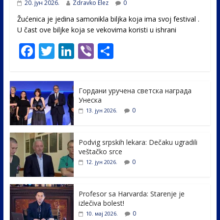
20. јун 2026.
Zdravko Elez
0
Žućenica je jedina samonikla biljka koja ima svoj festival .
U čast ovе biljke koja se vekovima koristi u ishrani
F
T
Li
Vi
S
ac
w
n
b
h
e
itt
k
er
ar
Гордани уручена светска награда
b
er
e
e
Унеска
o
dI
0
13. јун 2026.
o
n
k
Podvig srpskih lekara: Dečaku ugradili
veštačko srce
0
12. јун 2026.
Profesor sa Harvarda: Starenje je
izlečiva bolest!
0
10. мај 2026.