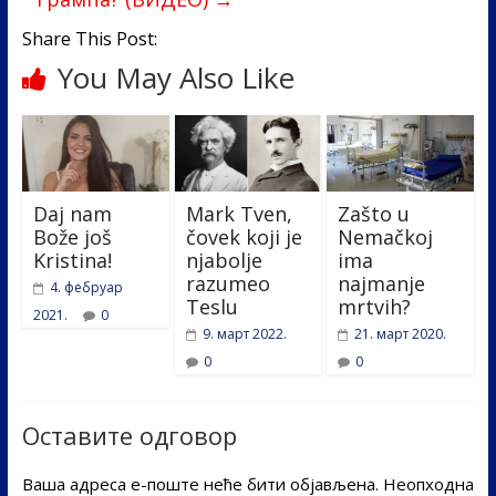
k
Share This Post:
You May Also Like
Daj nam
Mark Tven,
Zašto u
Bože još
čovek koji je
Nemačkoj
Kristina!
njabolje
ima
razumeo
najmanje
4. фебруар
Teslu
mrtvih?
2021.
0
9. март 2022.
21. март 2020.
0
0
Оставите одговор
Ваша адреса е-поште неће бити објављена.
Неопходна