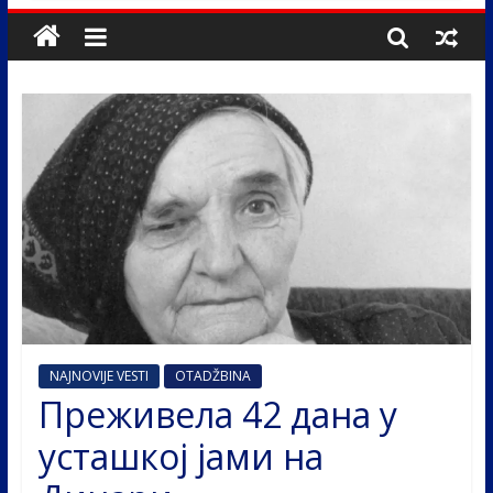
NAJNOVIJE VESTI
OTADŽBINA
Преживела 42 дана у
усташкој јами на