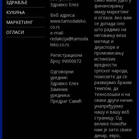
ЗДРАВЉЕ
Здравко Елез
финансирању
имају маркетинг
КУХИЊА
Вeб адреса:
и огласи. Ако вам
www.tamodaleko.
МАРКЕТИНГ
се допада оно
co.rs
што радимо на
ОГЛАСИ
e-mail:
неговању веза
redakcija@tamoda
матице и
leko.co.rs
дијаспоре и
промовисању
Регистрациони
истинских
број: IN000672
вредности
српског народа,
Одговорни
помозите да се
уредник:
развијамо бржим
Здравко Елез
темпом, да
Заменик
технолошки и на
уредника:
сваки други начин
Предраг Савић
унапређујемо
нашу и вашу веб
страницу. Од
велике помоћи
нам је зато сваки
динар, евро,