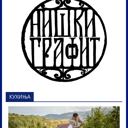
КУХИЊА