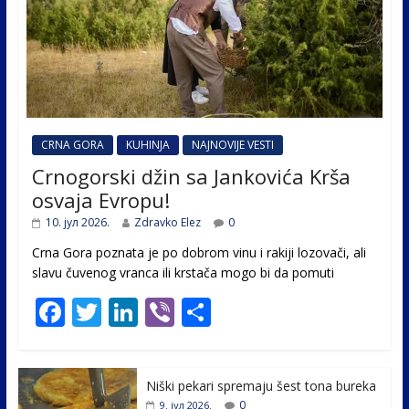
CRNA GORA
KUHINJA
NAJNOVIJE VESTI
Crnogorski džin sa Jankovića Krša
osvaja Evropu!
10. јул 2026.
Zdravko Elez
0
Crna Gora poznata je po dobrom vinu i rakiji lozovači, ali
slavu čuvenog vranca ili krstača mogo bi da pomuti
F
T
Li
Vi
S
ac
w
n
b
h
e
itt
k
er
ar
Niški pekari spremaju šest tona bureka
b
er
e
e
0
9. јул 2026.