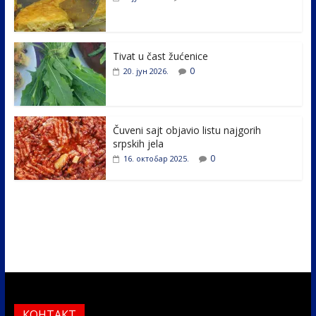
o
dI
o
n
k
Tivat u čast žućenice
0
20. јун 2026.
Čuveni sajt objavio listu najgorih
srpskih jela
0
16. октобар 2025.
КОНТАКТ