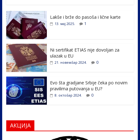
ac
w
n
b
h
e
itt
k
er
ar
Lakše i brže do pasoša i lične karte
b
er
e
e
1
13. мај 2025.
o
dI
o
n
k
Ni sertifikat ETIAS nije dovoljan za
ulazak u EU
0
21. новембар 2024.
Evo šta gradjane Srbije čeka po novim
pravilima putovanja u EU?
0
8. октобар 2024.
АКЦИЈА