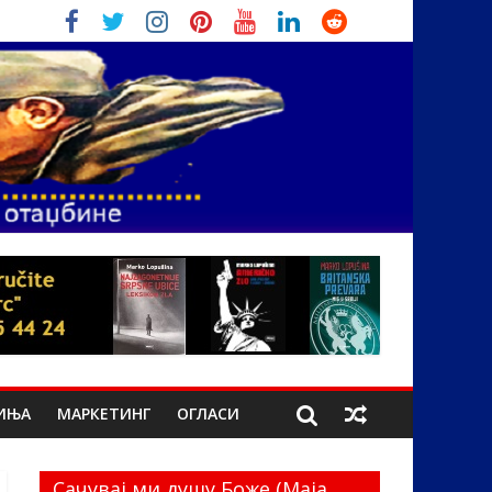
ИЊА
МАРКЕТИНГ
ОГЛАСИ
Сачувај ми душу Боже (Маја