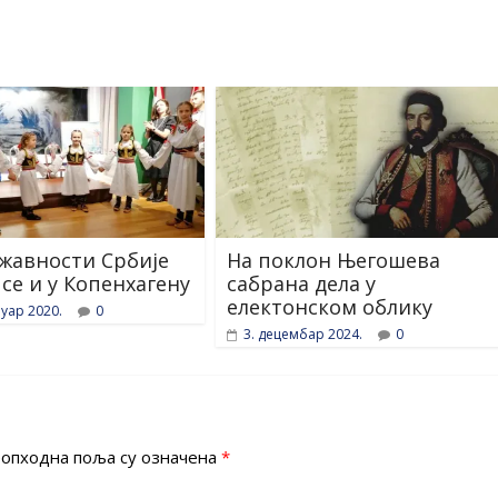
жавности Србије
На поклон Његошева
 се и у Копенхагену
сабрана дела у
електонском облику
уар 2020.
0
3. децембар 2024.
0
опходна поља су означена
*