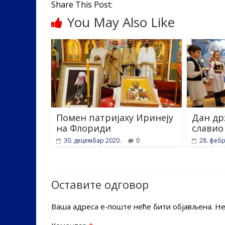
Share This Post:
o
n
You May Also Like
k
Помен патријаху Иринеју
Дан др
на Флориди
славио
30. децембар 2020.
0
28. фебр
Оставите одговор
Ваша адреса е-поште неће бити објављена.
Не