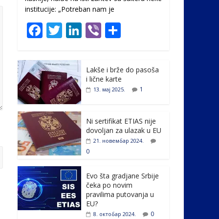
institucije: „Potreban nam je
F
T
Li
Vi
S
ac
w
n
b
h
e
itt
k
er
ar
Lakše i brže do pasoša
b
er
e
e
i lične karte
o
dI
1
13. мај 2025.
o
n
k
Ni sertifikat ETIAS nije
dovoljan za ulazak u EU
21. новембар 2024.
0
Evo šta gradjane Srbije
čeka po novim
pravilima putovanja u
EU?
0
8. октобар 2024.