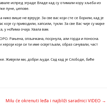
павале испред зграде Владе кад су отимали кору хљеба из
пке пуне, џепове.
а нико више не вјерује. За све вас који сте се борили, кад је
с које су приводили, хапсили, тукли. За све Вас чије су мајке
, у ноћима очаја. Хвала вам.
 ГОРО. Рањена, опљачкана, посрнула, али горда и поносна.
и хероји који си ти име освјетљали, образ сачували, част
ке. Живјели ми, добри људи. Сад кад је Слободе, биће
Milu će okrenuti leđa i najbliži saradnici VIDEO
→