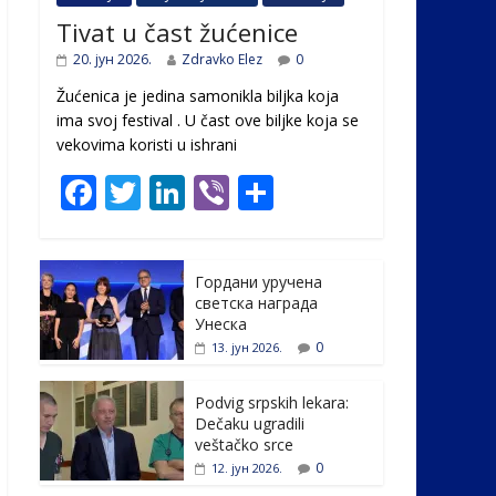
Tivat u čast žućenice
20. јун 2026.
Zdravko Elez
0
Žućenica je jedina samonikla biljka koja
ima svoj festival . U čast ovе biljke koja se
vekovima koristi u ishrani
F
T
Li
Vi
S
ac
w
n
b
h
e
itt
k
er
ar
Гордани уручена
b
er
e
e
светска награда
o
dI
Унеска
0
13. јун 2026.
o
n
k
Podvig srpskih lekara:
Dečaku ugradili
veštačko srce
0
12. јун 2026.