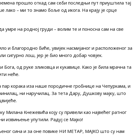
времена прошло откад сам себи последњи пут приуштила тај
ше лако – ми то знамо боље од икога. На крају је срце
да умре на родној груди – волим те и поносна сам на све
ило и благородно биће, увијек насмијаног и расположеног за
али сигурно лош, јер је био много добар човјек.
и Бога, од руке зликовца и кукавице. Како је била мрачна та
ити неће.
ега пар корака иза наше породичне гробнице на Чепуркама, и
чинилац, ни наручилац. За тета Дару, Душкову мајку, што
цвијеће.
јку Милана Кнежевића коју су привели као највећег ратног
ни извињење упутили. Радуј се Мајко!
 њеног сина и за оне повике НИ МЕТАР, МАЈКО што су нам