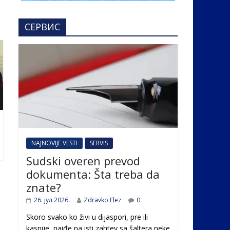
СЕРВИС
NAJNOVIJE VESTI
SERVIS
Sudski overen prevod
dokumenta: Šta treba da
znate?
26. јул 2026.
Zdravko Elez
0
Skoro svako ko živi u dijaspori, pre ili
kasnije, naiđe na isti zahtev sa šaltera neke