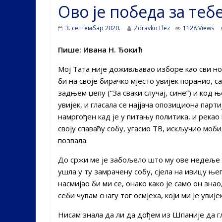
Ово је победа за тебе
3. септембар 2020.
Zdravko Elez
1128 Views
Пише: Ивана Н. Ђокић
Мој Тата није доживљавао изборе као сви н
би на своје бирачко мјесто увијек поранио, с
задњем џепу (“За сваки случај, сине”) и код њ
увијек, и гласала се најјача опозициона парти
намргођен кад је у питању политика, и рекао
своју спаваћу собу, угасио ТВ, искључио мобил
позвала.
До сржи ме је забољело што му ове недеље н
ушла у ту замрачену собу, сјела на ивицу њег
насмијао би ми се, онако како је само он знао
себи чувам снагу тог осмјеха, који ми је увије
Нисам знала да ли да дођем из Шпаније да гл