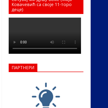
Ковачевић са своје 11-торо
деце)
ПАРТНЕРИ