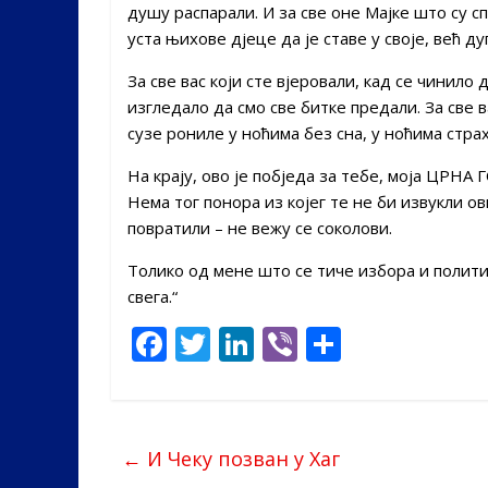
душу распарали. И за све оне Мајке што су с
уста њихове дјеце да је ставе у своје, већ ду
За све вас који сте вјеровали, кад се чинило д
изгледало да смо све битке предали. За све ва
сузе рониле у ноћима без сна, у ноћима страха
На крају, ово је побједа за тебе, моја ЦРНА
Нема тог понора из којег те не би извукли ов
повратили – не вежу се соколови.
Толико од мене што се тиче избора и полити
свега.“
F
T
Li
Vi
S
ac
w
n
b
h
e
itt
k
er
ar
b
er
e
e
←
И Чеку позван у Хаг
o
dI