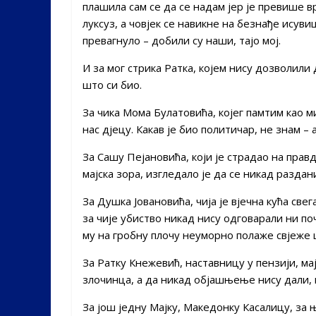
плашила сам се да се надам јер је превише 
луксуз, а човјек се навикне на безнађе исуви
превагнуло – добили су наши, тајо мој.
И за мог стрика Ратка, којем нису дозволили 
што си био.
За чика Мома Булатовића, којег памтим као м
нас дјецу. Какав је био политичар, не знам – 
За Сашу Пејановића, који је страдао на правд
мајска зора, изгледало је да се никад раздан
За Душка Јовановића, чија је вјечна кућа св
за чије убиство никад нису одговарали ни по
му на гробну плочу неуморно полаже свјеже 
За Ратку Кнежевић, наставницу у пензији, ма
злочинца, а да никад објашњење нису дали, 
За још једну Мајку, Македонку Касалицу, за