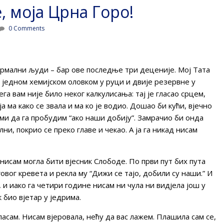
, моја Црна Горо!
0 Comments
ормални људи – бар ове последње три деценије. Мој Тата
а једном хемијском оловком у руци и двије резервне у
ега вам није било неког калкулисања: тај је гласао срцем,
ја ма како се звала и ма ко је водио. Дошао би кући, вјечно
 ми да га пробудим “ако наши добију”. Замрачио би онда
ни, покрио се преко главе и чекао. А ја га никад нисам
исам могла бити вјесник Слободе. По први пут бих пута
овог кревета и рекла му “Дижи се тајо, добили су наши.” И
, и иако га четири године нисам ни чула ни видјела још у
к био вјетар у једрима.
асам. Нисам вјеровала, нећу да вас лажем. Плашила сам се,