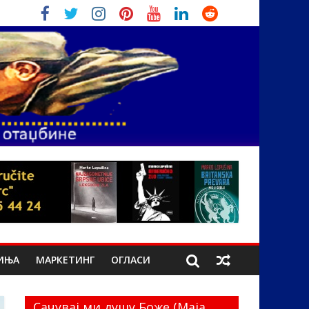
ИЊА
МАРКЕТИНГ
ОГЛАСИ
Сачувај ми душу Боже (Маја