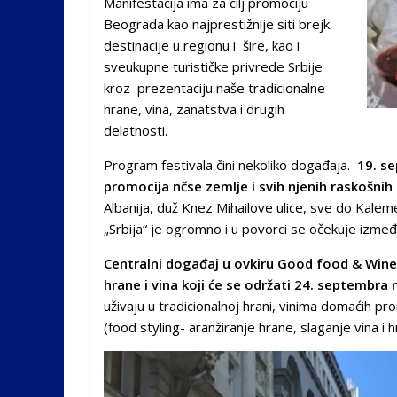
Manifestacija ima za cilj promociju
Beograda kao najprestižnije siti brejk
destinacije u regionu i šire, kao i
sveukupne turističke privrede Srbije
kroz prezentaciju naše tradicionalne
hrane, vina, zanatstva i drugih
delatnosti.
Program festivala čini nekoliko događaja.
19. se
promocija nčse zemlje i svih njenih raskošnih 
Albanija, duž Knez Mihailove ulice, sve do Kale
„Srbija“ je ogromno i u povorci se očekuje izmeđ
Centralni događaj u ovkiru Good food & Wine 
hrane i vina koji će se održati 24. septembr
uživaju u tradicionalnoj hrani, vinima domaćih pro
(food styling- aranžiranje hrane, slaganje vina i hr