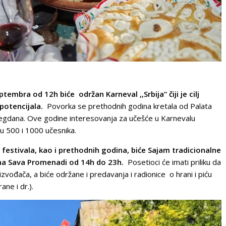
ptembra od 12h biće održan Karneval ,,Srbija“ čiji je cilj
potencijala.
Povorka se prethodnih godina kretala od Palata
megdana. Ove godine interesovanja za učešće u Karnevalu
u 500 i 1000 učesnika.
festivala, kao i prethodnih godina, biće Sajam tradicionalne
a na Sava Promenadi od 14h do 23h.
Posetioci će imati priliku da
izvođača, a biće održane i predavanja i radionice o hrani i piću
ane i dr.).