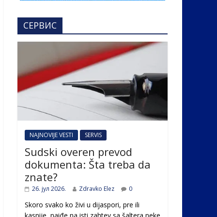
СЕРВИС
NAJNOVIJE VESTI
SERVIS
Sudski overen prevod
dokumenta: Šta treba da
znate?
26. јул 2026.
Zdravko Elez
0
Skoro svako ko živi u dijaspori, pre ili
kasnije, naiđe na isti zahtev sa šaltera neke