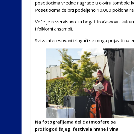
posetiocima vredne nagrade u okviru tombole k
Posetiocima će biti podeljeno 10.000 poklona raz
Veče je rezervisano za bogat tročasnovni kultur
i folklorni ansambli.
Svi zainteresovani izlagači se mogu prijaviti na e
Na fotografijama delić atmosfere sa
prošlogodišnjeg festivala hrane i vina