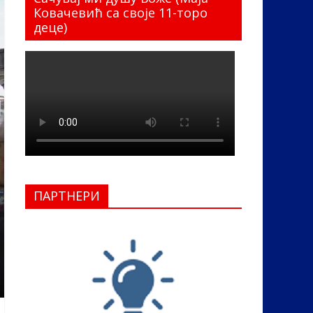
Ковачевић са своје 11-торо
деце)
ПАРТНЕРИ