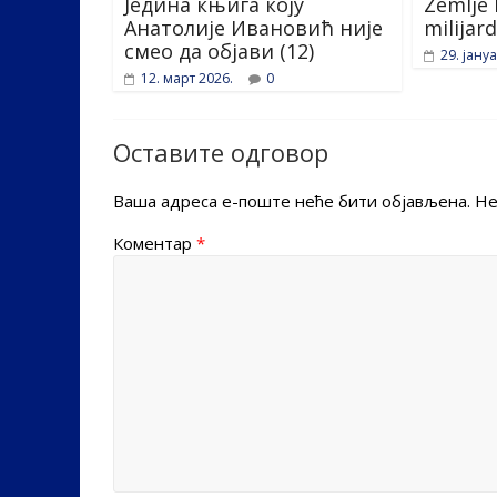
Једина књига коју
Zemlje 
Анатолије Ивановић није
milijard
смео да објави (12)
29. јану
12. март 2026.
0
Оставите одговор
Ваша адреса е-поште неће бити објављена.
Не
Коментар
*