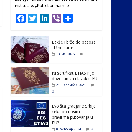
institucije: „Potreban nam je
F
T
Li
Vi
S
ac
w
n
b
h
e
itt
k
er
ar
Lakše i brže do pasoša
b
er
e
e
i lične karte
o
dI
1
13. мај 2025.
o
n
k
Ni sertifikat ETIAS nije
dovoljan za ulazak u EU
21. новембар 2024.
0
Evo šta gradjane Srbije
čeka po novim
pravilima putovanja u
EU?
0
8. октобар 2024.