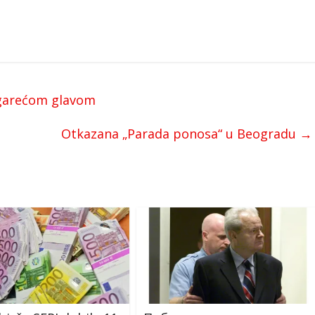
agarećom glavom
Otkazana „Parada ponosa“ u Beogradu
→