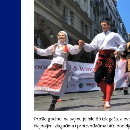
Prošle godine, na sajmu je bilo 80 izlagača, a ove
Najboljim izlagačima i proizvođačima biće dodel