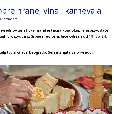
bre hrane, vina i karnevala
 Comments
ivredno–turistička manifestacija koja okuplja proizvođače
čnih proizvoda iz Srbije i regiona, biće održan od 19. do 24.
teljstvom Grada Beograda, Sekretarijata za privredu i
.