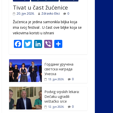
Tivat u čast žućenice
20. јун 2026.
Zdravko Elez
0
Žućenica je jedina samonikla biljka koja
ima svoj festival . U čast ovе biljke koja se
vekovima koristi u ishrani
F
T
Li
Vi
S
ac
w
n
b
h
e
itt
k
er
ar
Гордани уручена
b
er
e
e
светска награда
o
dI
Унеска
0
13. јун 2026.
o
n
k
Podvig srpskih lekara:
Dečaku ugradili
veštačko srce
0
12. јун 2026.