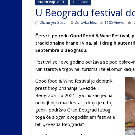
NAJNOVIJE VESTI
TURIZAM
U Beogradu festival do
26. август 2022.
Zdravko Elez
1105 Views
0
Če
tvr
ti
po redu Good Food & Wine Festival, pr
tradicionalne hrane i vina, ali i drugih autenti
Septembra u Beogradu.
Festival se i ove godine održava se pod pokrovi
Ministarstva trgovine, turizma i telekomunikacija
Good food & Wine festival je dobitnik
prestižnog priznanja “Zvezde
Beograda” za 2021. godinu kao jedna
od najboljih manifestacija koju je u toj
godini podržao Grad Beograd i zbog
toga će slogan ovogodišnjem festivala
biti ,,Zvezda Beograda“.