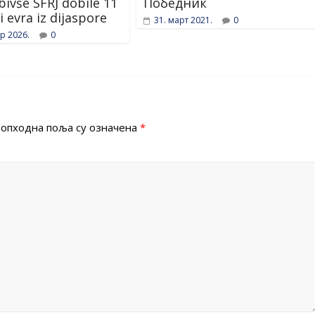
bivše SFRJ dobile 11
Победник
i evra iz dijaspore
31. март 2021.
0
ар 2026.
0
опходна поља су означена
*