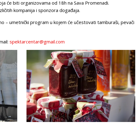
oja će biti organizovama od 18h na Sava Promenadi.
ličitih kompanija i sponzora događaja.
no – umetnički program u kojem će učestovati tamburaši, pevači
mail:
spektarcentar@gmail.com