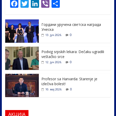
F
T
Li
Vi
S
ac
w
n
b
h
e
itt
k
er
ar
Гордани уручена светска награда
b
er
e
e
Унеска
o
dI
0
13. јун 2026.
o
n
k
Podvig srpskih lekara: Dečaku ugradili
veštačko srce
0
12. јун 2026.
Profesor sa Harvarda: Starenje je
izlečiva bolest!
0
10. мај 2026.
АКЦИЈА