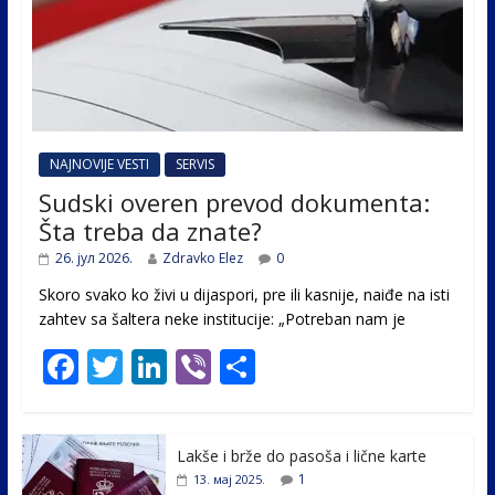
NAJNOVIJE VESTI
SERVIS
Sudski overen prevod dokumenta:
Šta treba da znate?
26. јул 2026.
Zdravko Elez
0
Skoro svako ko živi u dijaspori, pre ili kasnije, naiđe na isti
zahtev sa šaltera neke institucije: „Potreban nam je
F
T
Li
Vi
S
ac
w
n
b
h
e
itt
k
er
ar
Lakše i brže do pasoša i lične karte
b
er
e
e
1
13. мај 2025.