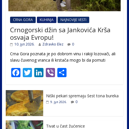
CRNA GORA
KUHINJA
NAJNOVIJE VESTI
Crnogorski džin sa Jankovića Krša
osvaja Evropu!
10. јул 2026.
Zdravko Elez
0
Crna Gora poznata je po dobrom vinu i rakiji lozovači, ali
slavu čuvenog vranca ili krstača mogo bi da pomuti
F
T
Li
Vi
S
ac
w
n
b
h
e
itt
k
er
ar
Niški pekari spremaju šest tona bureka
b
er
e
e
0
9. јул 2026.
o
dI
o
n
k
Tivat u čast žućenice