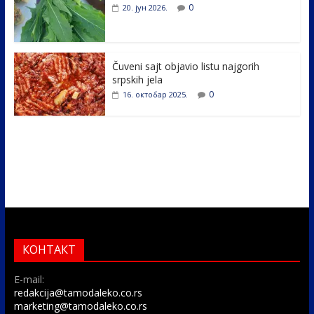
0
20. јун 2026.
Čuveni sajt objavio listu najgorih
srpskih jela
0
16. октобар 2025.
КОНТАКТ
E-mail:
redakcija@tamodaleko.co.rs
marketing@tamodaleko.co.rs