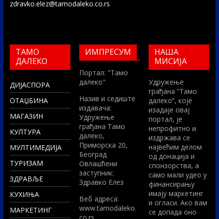
zdravko.elez@tamodaleko.co.rs
ТАМО
ИМПРЕСУМ
НАША
ДАЛЕКО
МИСИЈА
Портал: "Тамо
далеко"
Удружење
ДИЈАСПОРА
грађана “Тамо
Назив и седиште
ОТАЏБИНА
далеко”, које
издавача:
изадаје овај
МАГАЗИН
Удружење
портал, је
грађана Тамо
непрофитно и
КУЛТУРА
далеко,
издржава се
Приморска 20,
највећим делом
МУЛТИМЕДИЈА
Београд
од донација и
ТУРИЗАМ
Овлашћени
спонзорства, а
заступник:
само мали удео у
ЗДРАВЉЕ
Здравко Елез
финансирању
имају маркетинг
КУХИЊА
Вeб адреса:
и огласи. Ако вам
www.tamodaleko.
МАРКЕТИНГ
се допада оно
co.rs