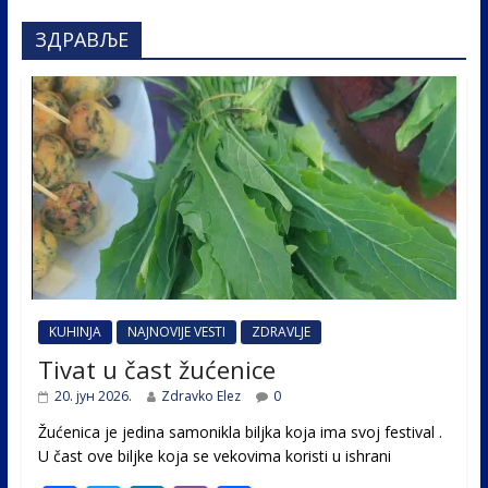
ЗДРАВЉЕ
KUHINJA
NAJNOVIJE VESTI
ZDRAVLJE
Tivat u čast žućenice
20. јун 2026.
Zdravko Elez
0
Žućenica je jedina samonikla biljka koja ima svoj festival .
U čast ovе biljke koja se vekovima koristi u ishrani