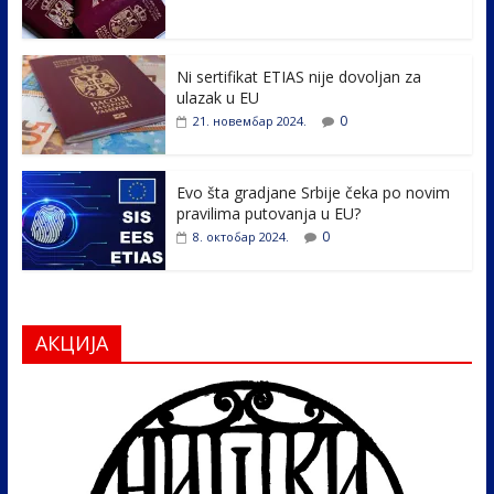
o
dI
o
n
k
Ni sertifikat ETIAS nije dovoljan za
ulazak u EU
0
21. новембар 2024.
Evo šta gradjane Srbije čeka po novim
pravilima putovanja u EU?
0
8. октобар 2024.
АКЦИЈА