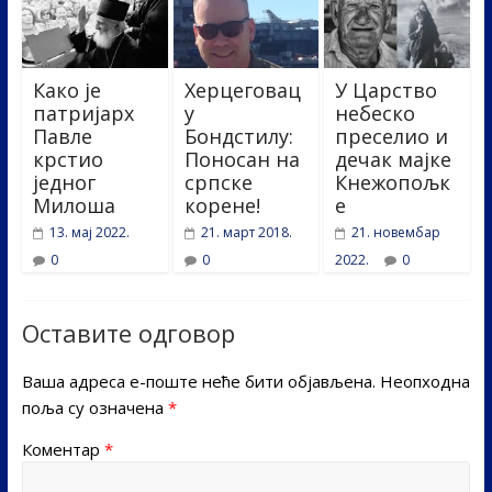
Како је
Херцеговац
У Царство
патријарх
у
небеско
Павле
Бондстилу:
преселио и
крстио
Поносан на
дечак мајке
једног
српске
Кнежопољк
Милоша
корене!
е
13. мај 2022.
21. март 2018.
21. новембар
0
0
2022.
0
Оставите одговор
Ваша адреса е-поште неће бити објављена.
Неопходна
поља су означена
*
Коментар
*