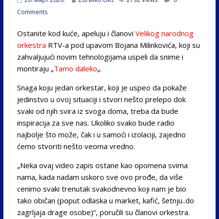
Comments
Ostanite kod kuće, apeluju i članovi
Velikog narodnog
orkestra
RTV-a pod upavom Bojana Milinkovića, koji su
zahvaljujući novim tehnologijama uspeli da snime i
montiraju „
Tamo daleko
„.
Snaga koju jedan orkestar, koji je uspeo da pokaže
jedinstvo u ovoj situaciji i stvori nešto prelepo dok
svaki od njih svira iz svoga doma, treba da bude
inspiracija za sve nas. Ukoliko svako bude radio
najbolje što može, čak i u samoći i izolaciji, zajedno
ćemo stvoriti nešto veoma vredno.
„Neka ovaj video zapis ostane kao opomena svima
nama, kada nadam uskoro sve ovo prođe, da više
cenimo svaki trenutak svakodnevno koji nam je bio
tako običan (poput odlaska u market, kafić, šetnju..do
zagrljaja drage osobe)“, poručili su članovi orkestra.