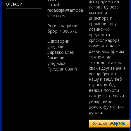
што радимо на
ОГЛАСИ
e-mail:
неговању веза
redakcija@tamoda
матице и
leko.co.rs
дијаспоре и
промовисању
Регистрациони
истинских
број: IN000672
вредности
српског народа,
Одговорни
помозите да се
уредник:
развијамо бржим
Здравко Елез
темпом, да
Заменик
технолошки и на
уредника:
сваки други начин
Предраг Савић
унапређујемо
нашу и вашу веб
страницу. Од
велике помоћи
нам је зато сваки
динар, евро,
долар, фунта или
рубља.