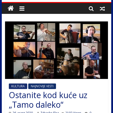
KULTURA
NAJNOVIJE VESTI
Ostanite kod kuće uz
„Tamo daleko“
26. март 2020.
Zdravko Elez
2192 Views
0