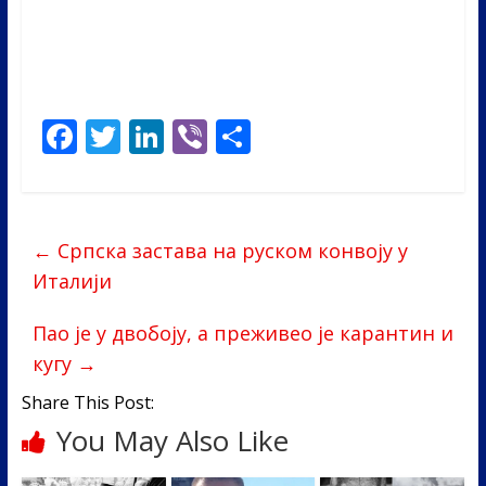
F
T
Li
Vi
S
ac
w
n
b
h
e
itt
k
er
ar
b
er
e
e
←
Српска застава на руском конвоју у
o
dI
Италији
o
n
Пао је у двобоју, а преживео је карантин и
k
кугу
→
Share This Post:
You May Also Like