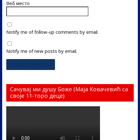
Веб место
Notify me of follow-up comments by email.
Notify me of new posts by email.
Сачувај ми душу Боже (Маја Ковачевић са
своје 11-торо деце)