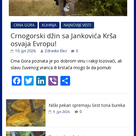
CRNA GORA
KUHINJA
NAJNOVIJE VESTI
Crnogorski džin sa Jankovića Krša
osvaja Evropu!
10. јул 2026.
Zdravko Elez
0
Crna Gora poznata je po dobrom vinu i rakiji lozovači, ali
slavu čuvenog vranca ili krstača mogo bi da pomuti
F
T
Li
Vi
S
ac
w
n
b
h
e
itt
k
er
ar
Niški pekari spremaju šest tona bureka
b
er
e
e
0
9. јул 2026.
o
dI
o
n