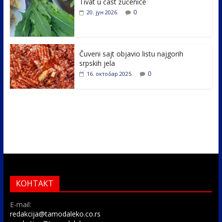
k
Tivat u čast žućenice
0
20. јун 2026.
Čuveni sajt objavio listu najgorih
srpskih jela
0
16. октобар 2025.
КОНТАКТ
E-mail:
redakcija@tamodaleko.co.rs