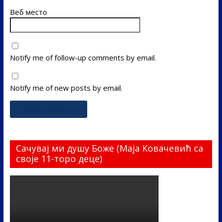
Веб место
Notify me of follow-up comments by email.
Notify me of new posts by email.
Сачувај ми душу Боже (Маја Ковачевић са
своје 11-торо деце)