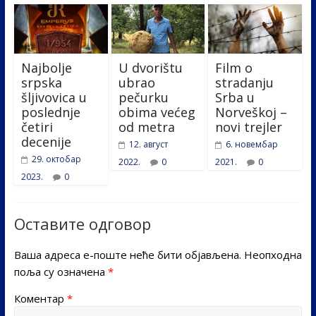
Najbolje
U dvorištu
Film o
srpska
ubrao
stradanju
šljivovica u
pečurku
Srba u
poslednje
obima većeg
Norveškoj –
četiri
od metra
novi trejler
decenije
12. август
6. новембар
29. октобар
2022.
0
2021.
0
2023.
0
Оставите одговор
Ваша адреса е-поште неће бити објављена.
Неопходна
поља су означена
*
Коментар
*