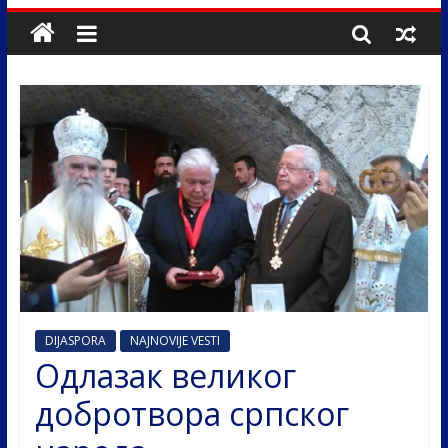
DIJASPORA
NAJNOVIJE VESTI
Одлазак великог
добротвора српског