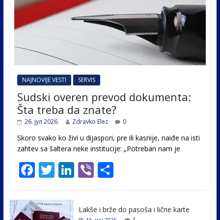
NAJNOVIJE VESTI
SERVIS
Sudski overen prevod dokumenta:
Šta treba da znate?
26. јул 2026.
Zdravko Elez
0
Skoro svako ko živi u dijaspori, pre ili kasnije, naiđe na isti
zahtev sa šaltera neke institucije: „Potreban nam je
F
T
Li
Vi
S
ac
w
n
b
h
e
itt
k
er
ar
Lakše i brže do pasoša i lične karte
b
er
e
e
1
13. мај 2025.