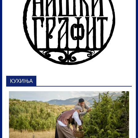
КУХИЊА