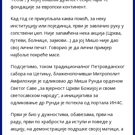
фондације за европски континент.
Кад год се прикупљала каква помоћ, за неку
институцију или појединца, први је завлачио руку у
сопствени џеп. Није запамћена нека акција (Црква,
путеви, болнице, зајмови…) да јој Мишо није дао
свој лични печат. Говорио је да лични примјер
најбоље покреће масе.
Подсјетимо, током традиционалног Петровданског
сабора на Цетињу, блаженопочивши Митрополит
Амфилохије је одликовао др Миша Рунда орденом
Светог Саве „за вјерност Цркви Божијој и своме
светосавском народу“, а иницијатива за
одликовање др Рунда је потекла од портала ИН4С.
Први је био у дужностима, обавезама, први на
раду, први по храбрости да иступи и поведе у
акцију, на демонстрације подршке својој матици, а