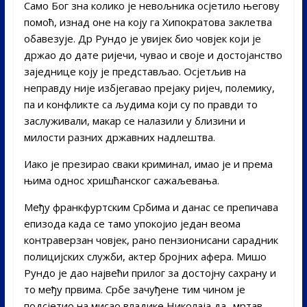
Само Бог зна колико је невољника осјетило његову
помоћ, изнад оне на коју га Хипократова заклетва
обавезује. Др Рундо је увијек био човјек који је
држао до дате ријечи, чувао и своје и достојанство
заједнице коју је представљао. Осјетљив на
неправду није избјегавао прејаку ријеч, полемику,
па и конфликте са људима који су по правди то
заслуживали, макар се налазили у близини и
милости разних државних надлештва.
Иако је презирао сваки криминал, имао је и према
њима однос хришћанског сажаљевања.
Међу франкфуртским Србима и данас се препичава
епизода када се тамо упокојио један веома
контраверзан човјек, рано пензионисани сарадник
полицијских служби, актер бројних афера. Мишо
Рундо је дао највећи прилог за достојну сахрану и
то међу првима. Србе зачуђене тим чином је
подсјетио на мисао владике Николаја да „мртав