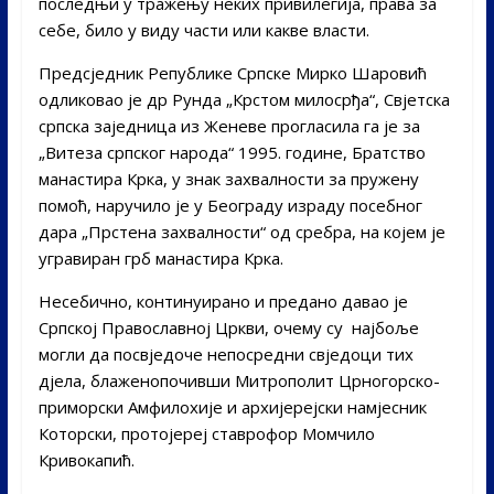
последњи у тражењу неких привилегија, права за
себе, било у виду части или какве власти.
Предсједник Републике Српске Мирко Шаровић
одликовао је др Рунда „Крстом милосрђа“, Свјетска
српска заједница из Женеве прогласила га је за
„Витеза српског народа“ 1995. године, Братство
манастира Крка, у знак захвалности за пружену
помоћ, наручило је у Београду израду посебног
дара „Прстена захвалности“ од сребра, на којем је
угравиран грб манастира Крка.
Несебично, континуирано и предано давао је
Српској Православној Цркви, очему су најбоље
могли да посвједоче непосредни свједоци тих
дјела, блаженопочивши Митрополит Црногорско-
приморски Амфилохије и архијерејски намјесник
Которски, протојереј ставрофор Момчило
Кривокапић.