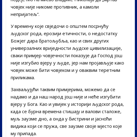
човјек није никоме противник, а камоли
непријатељ“.
У времену које свједочи о општем посрнућу
људског рода, ерозији етичности, о недостатку
Божјег дара братољубља, као и свих других
универзалних вриједности људске цивилизације,
сваки примјер човјечности показује да Господ још
није изгубио вјеру у људе, јер нам пројављује како
човјек може бити човјеком и у оваквим теретним
приликама.
Захваљујући таквим примјерима, можемо да се
надамо и да наш народ још није и неће изгубити
вјеру у Бога. Као и увијек у историји људског рода,
када се бурна времена стишају и валови сталоже,
муљ заузме дно, а онда у бистрини и јасноћи
видика који се пружа, све заузме своје мјесто које
му припада.