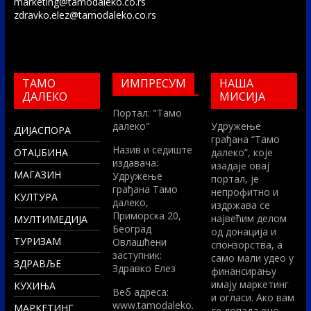
marketing@tamodaleko.co.rs
zdravko.elez@tamodaleko.co.rs
ТАМО
ИМПРЕСУМ
НАША
ДАЛЕКО
МИСИЈА
Портал: "Тамо
далеко"
Удружење
ДИЈАСПОРА
грађана “Тамо
Назив и седиште
ОТАЏБИНА
далеко”, које
издавача:
изадаје овај
МАГАЗИН
Удружење
портал, је
грађана Тамо
непрофитно и
КУЛТУРА
далеко,
издржава се
Приморска 20,
највећим делом
МУЛТИМЕДИЈА
Београд
од донација и
ТУРИЗАМ
Овлашћени
спонзорства, а
заступник:
само мали удео у
ЗДРАВЉЕ
Здравко Елез
финансирању
имају маркетинг
КУХИЊА
Вeб адреса:
и огласи. Ако вам
www.tamodaleko.
МАРКЕТИНГ
се допада оно