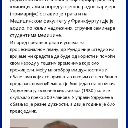
клиници, али и поред успјешне радне каријере
(примаријус) оставио је трага и на
Медицинском факултету у Франкфурту гдје је
водио, по жељи надлежних, стручне семинаре
студентима медицине.
И поред преданог рада и успјеха на
професионалном плану, др Рундо није штедио ни
вријеме ни средства да буде од користи и помоћи
свом народу у тешким временима које смо
преживјели. Међу многобројним дужностима и
обавезама којих се прихватао и којим се несебично
предавао, поменућемо да је био један од оснивача
Удружења југословенских љекара (1980.) које је
окупљало преко 300 чланова. У управи Удружења
обављао је разне дужности, а двије године је био
предсједник.