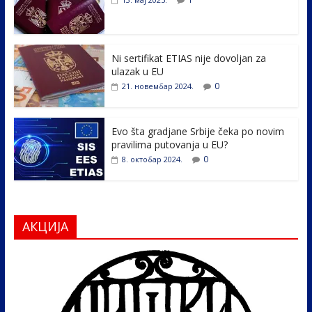
o
dI
o
n
k
Ni sertifikat ETIAS nije dovoljan za
ulazak u EU
0
21. новембар 2024.
Evo šta gradjane Srbije čeka po novim
pravilima putovanja u EU?
0
8. октобар 2024.
АКЦИЈА