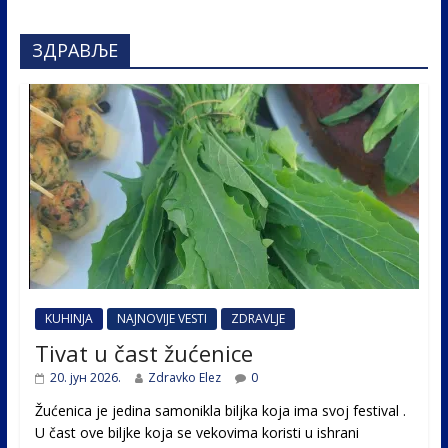
ЗДРАВЉЕ
KUHINJA
NAJNOVIJE VESTI
ZDRAVLJE
Tivat u čast žućenice
20. јун 2026.
Zdravko Elez
0
Žućenica je jedina samonikla biljka koja ima svoj festival .
U čast ovе biljke koja se vekovima koristi u ishrani