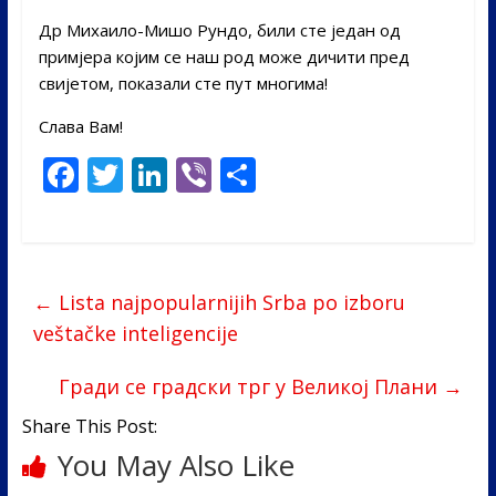
Др Михаило-Мишо Рундо, били сте један од
примјера којим се наш род може дичити пред
свијетом, показали сте пут многима!
Слава Вам!
F
T
Li
Vi
S
ac
w
n
b
h
e
itt
k
er
ar
b
er
e
e
←
Lista najpopularnijih Srba po izboru
o
dI
veštačke inteligencije
o
n
k
Гради се градски трг у Великој Плани
→
Share This Post:
You May Also Like