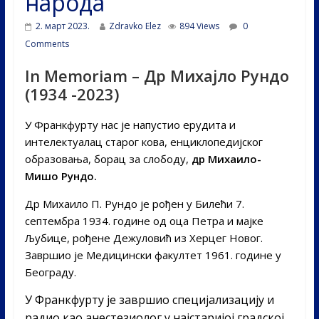
народа
2. март 2023.
Zdravko Elez
894 Views
0
Comments
In Memoriam – Др Михајло Рундо
(1934 -2023)
У Франкфурту нас је напустио ерудита и
интелектуалац старог кова, енциклопедијског
образовања, борац за слободу,
др Михаило-
Мишо Рундо.
Др Михаило П. Рундо је рођен у Билећи 7.
септембра 1934. године од оца Петра и мајке
Љубице, рођене Дежуловић из Херцег Новог.
Завршио је Медицински факултет 1961. године у
Београду.
У Франкфурту је завршио специјализацију и
радио као анестезиолог у најстаријој градској