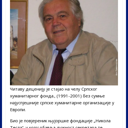
Читаву деценију је стајао на челу Српског
хуманитарног фонда., (1991-2001) без сумње
најуспјешније српске хуманитарне организације у
Европи.
Био је повјереник њујоршке фондације „Никола
Тесла“, у којој обавља дужност секретара те