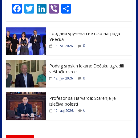
F
T
Li
Vi
S
ac
w
n
b
h
e
itt
k
er
ar
Гордани уручена светска награда
b
er
e
e
Унеска
o
dI
0
13. јун 2026.
o
n
k
Podvig srpskih lekara: Dečaku ugradili
veštačko srce
0
12. јун 2026.
Profesor sa Harvarda: Starenje je
izlečiva bolest!
0
10. мај 2026.