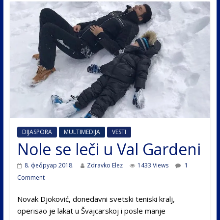
DIJASPORA
MULTIMEDIJA
VESTI
Nole se leči u Val Gardeni
8. фебруар 2018.
Zdravko Elez
1433 Views
1
Comment
Novak Djoković, donedavni svetski teniski kralj,
operisao je lakat u Švajcarskoj i posle manje