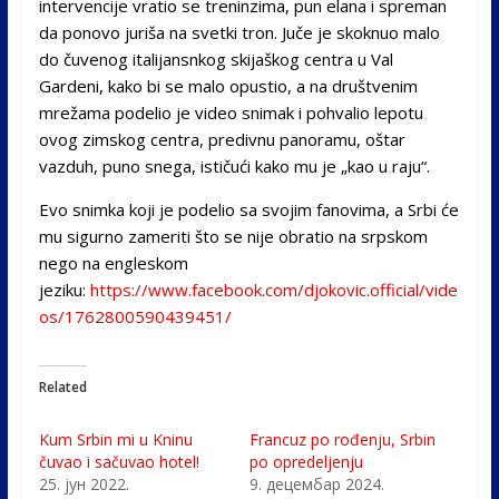
intervencije vratio se treninzima, pun elana i spreman
da ponovo juriša na svetki tron. Juče je skoknuo malo
do čuvenog italijansnkog skijaškog centra u Val
Gardeni, kako bi se malo opustio, a na društvenim
mrežama podelio je video snimak i pohvalio lepotu
ovog zimskog centra, predivnu panoramu, oštar
vazduh, puno snega, ističući kako mu je „kao u raju“.
Evo snimka koji je podelio sa svojim fanovima, a Srbi će
mu sigurno zameriti što se nije obratio na srpskom
nego na engleskom
jeziku:
https://www.facebook.com/djokovic.official/vide
os/1762800590439451/
Related
Kum Srbin mi u Kninu
Francuz po rođenju, Srbin
čuvao i sačuvao hotel!
po opredeljenju
25. јун 2022.
9. децембар 2024.