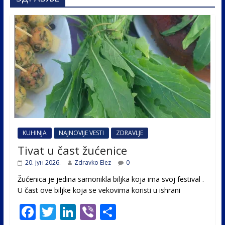
KUHINJA
NAJNOVIJE VESTI
ZDRAVLJE
Tivat u čast žućenice
20. јун 2026.
Zdravko Elez
0
Žućenica je jedina samonikla biljka koja ima svoj festival .
U čast ovе biljke koja se vekovima koristi u ishrani
F
T
Li
Vi
S