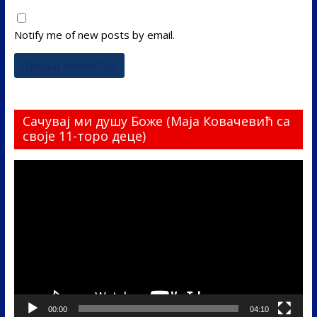
Notify me of new posts by email.
Сачувај ми душу Боже (Маја Ковачевић са
своје 11-торо деце)
Прегледач
видео
записа
00:00
04:10