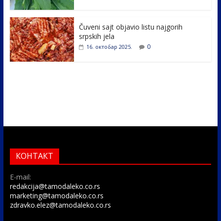
Čuveni sajt objavio listu najgorih
srpskih jela
0
16. октобар 2025.
КОНТАКТ
E-mail:
redakcija@tamodaleko.co.rs
marketing@tamodaleko.co.rs
zdravko.elez@tamodaleko.co.rs