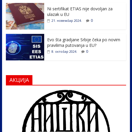
o
n
k
Ni sertifikat ETIAS nije dovoljan za
ulazak u EU
0
21. новембар 2024.
Evo šta gradjane Srbije čeka po novim
pravilima putovanja u EU?
0
8. октобар 2024.
АКЦИЈА