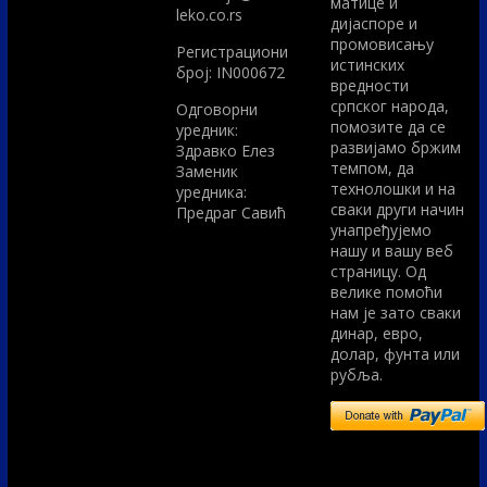
матице и
leko.co.rs
дијаспоре и
промовисању
Регистрациони
истинских
број: IN000672
вредности
српског народа,
Одговорни
помозите да се
уредник:
развијамо бржим
Здравко Елез
темпом, да
Заменик
технолошки и на
уредника:
сваки други начин
Предраг Савић
унапређујемо
нашу и вашу веб
страницу. Од
велике помоћи
нам је зато сваки
динар, евро,
долар, фунта или
рубља.