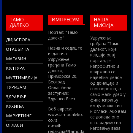
ТАМО
ИМПРЕСУМ
НАША
ДАЛЕКО
МИСИЈА
Портал: "Тамо
далеко"
Удружење
ДИЈАСПОРА
грађана “Тамо
Назив и седиште
ОТАЏБИНА
далеко”, које
издавача:
изадаје овај
МАГАЗИН
Удружење
портал, је
грађана Тамо
непрофитно и
КУЛТУРА
далеко,
издржава се
Приморска 20,
највећим делом
МУЛТИМЕДИЈА
Београд
од донација и
ТУРИЗАМ
Овлашћени
спонзорства, а
заступник:
само мали удео у
ЗДРАВЉЕ
Здравко Елез
финансирању
имају маркетинг
КУХИЊА
Вeб адреса:
и огласи. Ако вам
www.tamodaleko.
МАРКЕТИНГ
се допада оно
co.rs
што радимо на
ОГЛАСИ
e-mail:
неговању веза
redakcija@tamoda