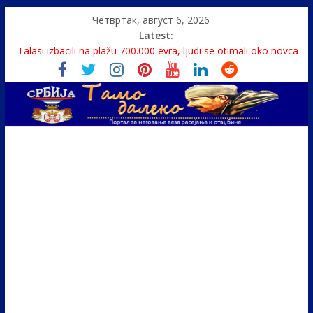
Четвртак, август 6, 2026
Latest:
Talasi izbacili na plažu 700.000 evra, ljudi se otimali oko novca
Srbin zaspao na Dunavu, reka ga odnela u Rumuniju
Politika i seks glavne teme srpskih medija
U Srbiji pola miliona migranata, 100 000 stranaca se zaposlilo
Monasi spasili dete sa litice visoke 15 metara