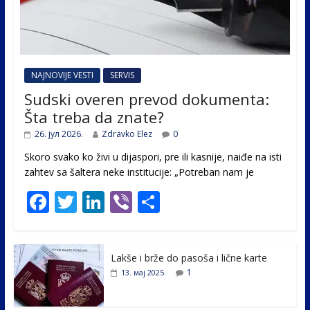
NAJNOVIJE VESTI
SERVIS
Sudski overen prevod dokumenta:
Šta treba da znate?
26. јул 2026.
Zdravko Elez
0
Skoro svako ko živi u dijaspori, pre ili kasnije, naiđe na isti
zahtev sa šaltera neke institucije: „Potreban nam je
F
T
Li
Vi
S
ac
w
n
b
h
e
itt
k
er
ar
Lakše i brže do pasoša i lične karte
b
er
e
e
1
13. мај 2025.
o
dI