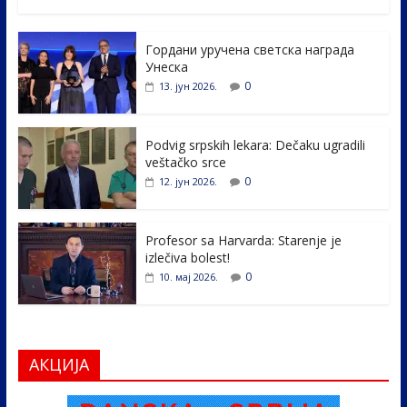
ac
w
n
b
h
e
itt
k
er
ar
Гордани уручена светска награда
b
er
e
e
Унеска
o
dI
0
13. јун 2026.
o
n
k
Podvig srpskih lekara: Dečaku ugradili
veštačko srce
0
12. јун 2026.
Profesor sa Harvarda: Starenje je
izlečiva bolest!
0
10. мај 2026.
АКЦИЈА