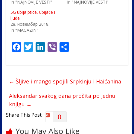
In "NAJNOVIJE VESTI"
In "NAJNOVIJE VESTI"
5G ubija ptice, ubijaće i
ljude!
28. новембар 2018.
In "MAGAZIN"
F
T
Li
Vi
S
ac
w
n
b
h
e
itt
k
er
ar
b
er
e
e
←
Šljive i mango spojili Srpkinju i Haićanina
o
dI
o
n
Aleksandar svakog dana pročita po jednu
k
knjigu
→
Share This Post:
0
You May Also Like