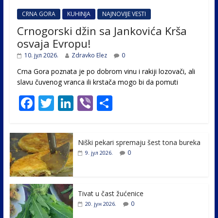
CRNA GORA
KUHINJA
NAJNOVIJE VESTI
Crnogorski džin sa Jankovića Krša
osvaja Evropu!
10. јул 2026.
Zdravko Elez
0
Crna Gora poznata je po dobrom vinu i rakiji lozovači, ali
slavu čuvenog vranca ili krstača mogo bi da pomuti
F
T
Li
Vi
S
ac
w
n
b
h
e
itt
k
er
ar
Niški pekari spremaju šest tona bureka
b
er
e
e
0
9. јул 2026.
o
dI
o
n
k
Tivat u čast žućenice
0
20. јун 2026.