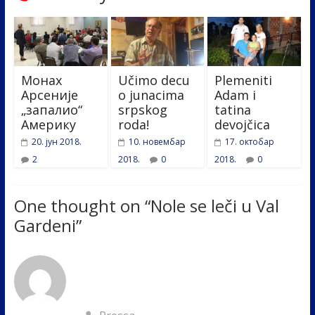
Монах
Učimo decu
Plemeniti
Арсеније
o junacima
Adam i
„запалио“
srpskog
tatina
Америку
roda!
devojčica
20. јун 2018.
10. новембар
17. октобар
2
2018.
0
2018.
0
One thought on “
Nole se leči u Val
Gardeni
”