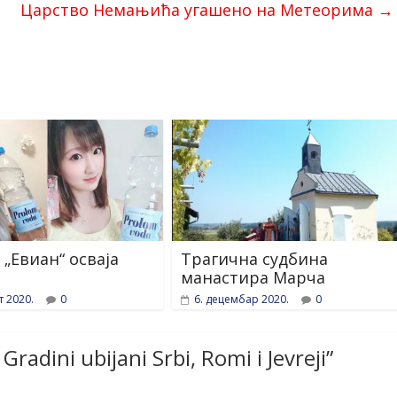
Царство Немањића угашено на Метеорима
→
 „Евиан“ осваја
Трагична судбина
манастира Марча
т 2020.
0
6. децембар 2020.
0
 Gradini ubijani Srbi, Romi i Jevreji
”