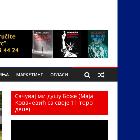
ИЊА
МАРКЕТИНГ
ОГЛАСИ
Сачувај ми душу Боже (Маја
Ковачевић са своје 11-торо
деце)
Прегледач
видео
записа