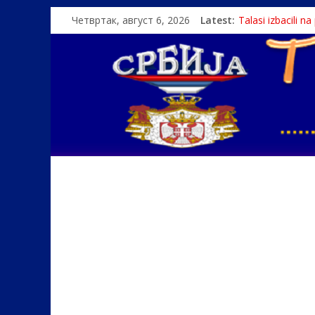
Четвртак, август 6, 2026
Latest:
Talasi izbacili n
Srbin zaspao na
Politika i seks g
U Srbiji pola mi
Monasi spasili de