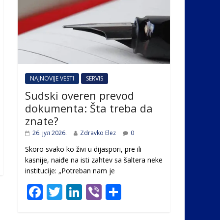
NAJNOVIJE VESTI
SERVIS
Sudski overen prevod
dokumenta: Šta treba da
znate?
26. јул 2026.
Zdravko Elez
0
Skoro svako ko živi u dijaspori, pre ili
kasnije, naiđe na isti zahtev sa šaltera neke
institucije: „Potreban nam je
F
T
Li
Vi
S
ac
w
n
b
h