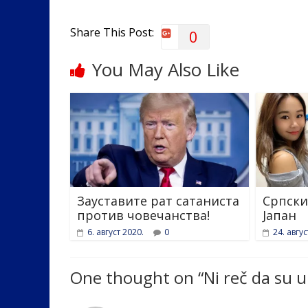
o
n
k
Share This Post:
0
You May Also Like
Зауставите рат сатаниста
Српски
против човечанства!
Јапан
6. август 2020.
0
24. авгус
One thought on “
Ni reč da su u