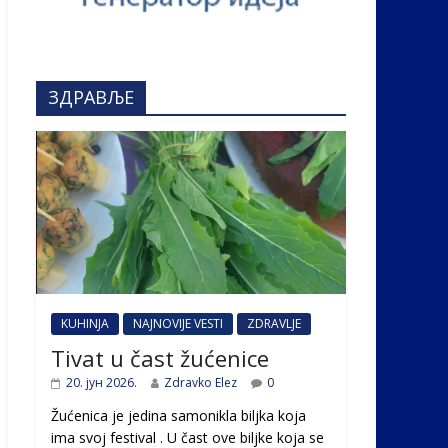
ЗДРАВЉЕ
KUHINJA
NAJNOVIJE VESTI
ZDRAVLJE
Tivat u čast žućenice
20. јун 2026.
Zdravko Elez
0
Žućenica je jedina samonikla biljka koja
ima svoj festival . U čast ovе biljke koja se