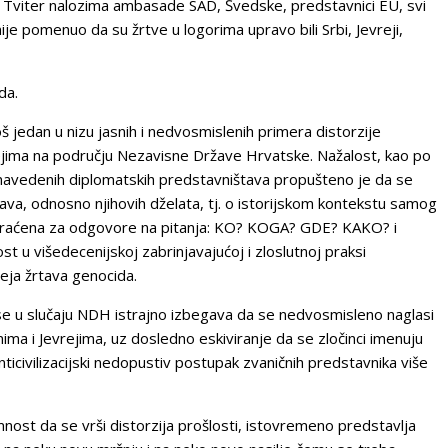
m Tviter nalozima ambasade SAD, Švedske, predstavnici EU, svi
ije pomenuo da su žrtve u logorima upravo bili Srbi, Jevreji,
da.
š jedan u nizu jasnih i nedvosmislenih primera distorzije
jima na području Nezavisne Države Hrvatske. Nažalost, kao po
 navedenih diplomatskih predstavništava propušteno je da se
tava, odnosno njihovih dželata, tj. o istorijskom kontekstu samog
skraćena za odgovore na pitanja: KO? KOGA? GDE? KAKO? i
t u višedecenijskoj zabrinjavajućoj i zloslutnoj praksi
zeja žrtava genocida.
e u slučaju NDH istrajno izbegava da se nedvosmisleno naglasi
ima i Jevrejima, uz dosledno eskiviranje da se zločinci imenuju
anticivilizacijski nedopustiv postupak zvaničnih predstavnika više
nost da se vrši distorzija prošlosti, istovremeno predstavlja