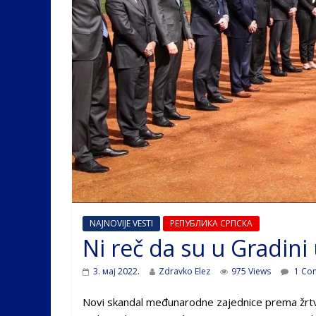
NAJNOVIJE VESTI
РЕПУБЛИКА СРПСКА
Ni reč da su u Gradini u
3. мај 2022.
Zdravko Elez
975 Views
1 Co
Novi skandal međunarodne zajednice prema žrtvama