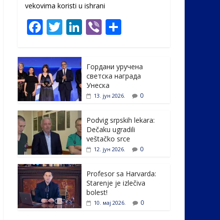
vekovima koristi u ishrani
F
T
Li
Vi
S
ac
w
n
b
h
e
itt
k
er
ar
Гордани уручена
b
er
e
e
светска награда
o
dI
Унеска
0
13. јун 2026.
o
n
k
Podvig srpskih lekara:
Dečaku ugradili
veštačko srce
0
12. јун 2026.
Profesor sa Harvarda:
Starenje je izlečiva
bolest!
0
10. мај 2026.