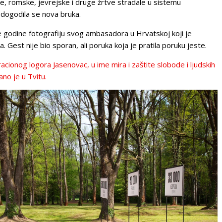
, romske, jevrejske i druge žrtve stradale u sistemu
 dogodila se nova bruka.
ve godine fotografiju svog ambasadora u Hrvatskoj koji je
Gest nije bio sporan, ali poruka koja je pratila poruku jeste.
onog logora Jasenovac, u ime mira i zaštite slobode i ljudskih
no je u Tvitu.