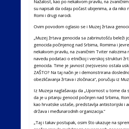
Nažalost, kao po nekakvom pravilu, na zvanični
su napisali da odaju počast ubijenima, a da niko n
Romi i drugi narodi.
Ovim povodom oglasio se i Muzej žrtava genoci
„Muzej žrtava genocida sa zabrinutošću beleži jo
genocida počinjenog nad Srbima, Romima i Jevre
nekakvom pravilu, na zvaničnim Tviter nalozima
navedu podataci o etničkoj i verskoj strukturi žr
genocida. Time je javnost (ne)svesno ostala u
ZAŠTO? Na taj način je i demonstrirana doslednos
obezličavanja žrtava i zločinaca“, poručuju iz Mu
Iz Muzeja naglašavaju da „Upornost u tome da s
da je u pitanju genocid počinjen nad Srbima, Rom
kao hrvatske ustaše, predstavlja antiistorijski i 
država i međunarodnih organizacija.“
„Taj i takav postupak, osim što ukazuje na sprem