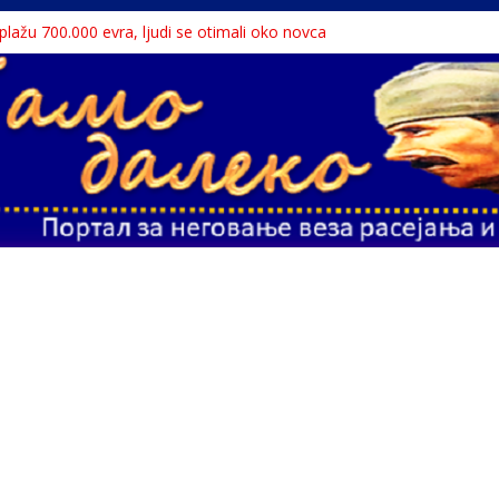
a plažu 700.000 evra, ljudi se otimali oko novca
 Dunavu, reka ga odnela u Rumuniju
lavne teme srpskih medija
liona migranata, 100 000 stranaca se zaposlilo
te sa litice visoke 15 metara