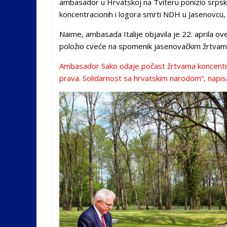
ambasador u Hrvatskoj na Tviteru ponizio srpske
koncentracionih i logora smrti NDH u Jasenovcu,
Naime, ambasada Italije objavila je 22. aprila o
položio cveće na spomenik jasenovačkim žrtvama. 
Ambasador Sako odaje počast žrtvama koncentraci
prava. Solidarnost sa hrvatskim narodom“, napisa