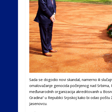
Sada se dogodio novi skandal, namerno ili slučaj
omalovažanje genocida počinjenog nad Srbima, R
međunarodnih organizacija akreditovanih u Bosn
Gradina“ u Republici Srpskoj kako bi odao poštu
Jasenovcu.