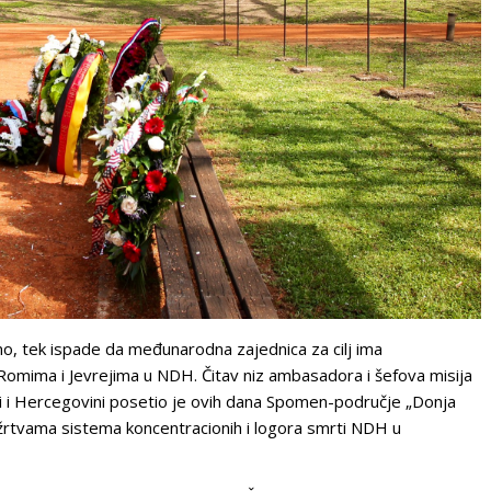
no, tek ispade da međunarodna zajednica za cilj ima
omima i Jevrejima u NDH. Čitav niz ambasadora i šefova misija
i i Hercegovini posetio je ovih dana Spomen-područje „Donja
 žrtvama sistema koncentracionih i logora smrti NDH u