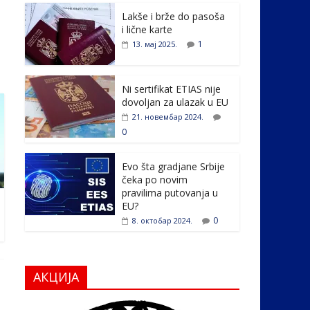
e
itt
k
er
ar
Lakše i brže do pasoša
b
er
e
e
i lične karte
o
dI
1
13. мај 2025.
o
n
k
Ni sertifikat ETIAS nije
dovoljan za ulazak u EU
21. новембар 2024.
0
Evo šta gradjane Srbije
čeka po novim
pravilima putovanja u
EU?
0
8. октобар 2024.
АКЦИЈА