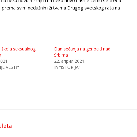
a na neku novu mržnju i na neko novo nasilje čemu se treba
om prema svim nedužnim žrtvama Drugog svetskog rata na
 škola seksualnog
Dan sećanja na genocid nad
a
Srbima
2021.
22. април 2021.
JE VESTI"
In "ISTORIJA"
uleta