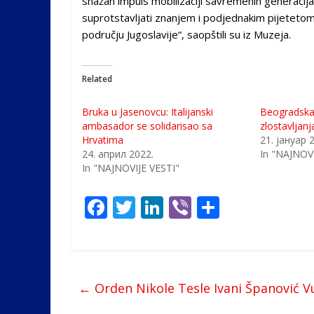
snažan impuls mobilizaciji savremenih generacij
suprotstavljati znanjem i podjednakim pijetet
području Jugoslavije“, saopštili su iz Muzeja.
Related
Bruka u Jasenovcu: Italijanski
Beogradska
ambasador se solidarisao sa
zlostavljanj
Hrvatima
21. јануар 
24. април 2022.
In "NAJNOVI
In "NAJNOVIJE VESTI"
F
T
Li
Vi
S
ac
w
n
b
h
e
itt
k
er
ar
b
er
e
e
←
Orden Nikole Tesle Ivani Španović V
o
dI