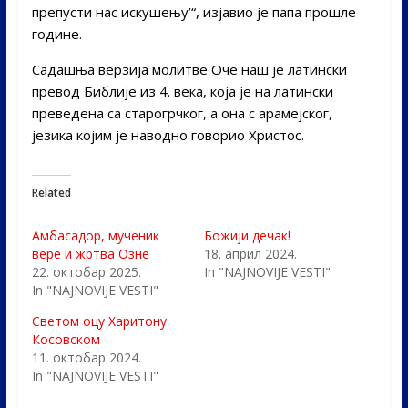
препусти нас искушењу’“, изјавио је папа прошле
године.
Садашња верзија молитве Оче наш је латински
превод Библије из 4. века, која је на латински
преведена са старогрчког, а она с арамејског,
језика којим је наводно говорио Христос.
Related
Амбасадор, мученик
Божији дечак!
вере и жртва Озне
18. април 2024.
22. октобар 2025.
In "NAJNOVIJE VESTI"
In "NAJNOVIJE VESTI"
Светом оцу Харитону
Косовском
11. октобар 2024.
In "NAJNOVIJE VESTI"