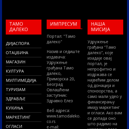
ТАМО
ИМПРЕСУМ
НАША
ДАЛЕКО
МИСИЈА
Портал: "Тамо
далеко"
Удружење
ДИЈАСПОРА
грађана “Тамо
Назив и седиште
ОТАЏБИНА
далеко”, које
издавача:
изадаје овај
МАГАЗИН
Удружење
портал, је
грађана Тамо
непрофитно и
КУЛТУРА
далеко,
издржава се
Приморска 20,
највећим делом
МУЛТИМЕДИЈА
Београд
од донација и
ТУРИЗАМ
Овлашћени
спонзорства, а
заступник:
само мали удео у
ЗДРАВЉЕ
Здравко Елез
финансирању
имају маркетинг
КУХИЊА
Вeб адреса:
и огласи. Ако вам
www.tamodaleko.
МАРКЕТИНГ
се допада оно
co.rs
што радимо на
ОГЛАСИ
e-mail: