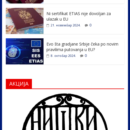
o
n
k
Ni sertifikat ETIAS nije dovoljan za
ulazak u EU
0
21. новембар 2024.
Evo šta gradjane Srbije čeka po novim
pravilima putovanja u EU?
0
8. октобар 2024.
АКЦИЈА