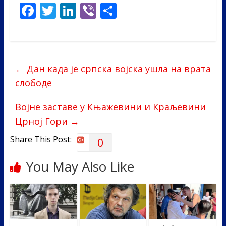
F
T
Li
Vi
S
ac
w
n
b
h
e
itt
k
er
ar
b
er
e
e
←
Дан када је српска војска ушла на врата
o
dI
слободе
o
n
k
Војне заставе у Књажевини и Краљевини
Црној Гори
→
Share This Post:
0
You May Also Like