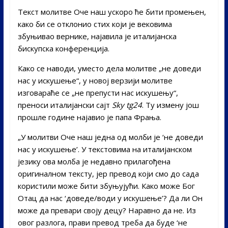
Текст молитве Оче наш ускоро ће бити промењен,
како би се отклонио стих који је вековима
збуњивао вернике, најавила је италијанска
бискупска конференција.
Како се наводи, уместо дела молитве „не доведи
нас у искушење“, у новој верзији молитве
изговараће се „не препусти нас искушењу“,
преноси италијански сајт
Sky tg24
. Ту измену још
прошле године најавио је папа Фрања.
„У молитви Оче наш једна од молби је ‘не доведи
нас у искушење’. У текстовима на италијанском
језику ова молба је недавно прилагођена
оригиналном тексту, јер превод који смо до сада
користили може бити збуњујући. Како може Бог
Отац да нас ‘доведе/води у искушење’? Да ли Он
може да превари своју децу? Наравно да не. Из
овог разлога, прави превод треба да буде ‘не