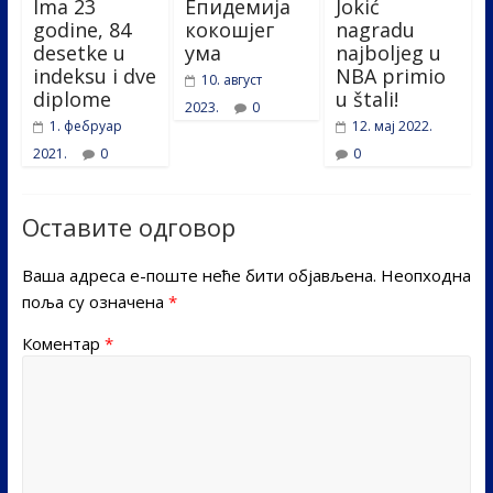
Ima 23
Епидемија
Jokić
godine, 84
кокошјег
nagradu
desetke u
ума
najboljeg u
indeksu i dve
NBA primio
10. август
diplome
u štali!
2023.
0
1. фебруар
12. мај 2022.
2021.
0
0
Оставите одговор
Ваша адреса е-поште неће бити објављена.
Неопходна
поља су означена
*
Коментар
*