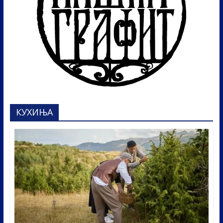
КУХИЊА