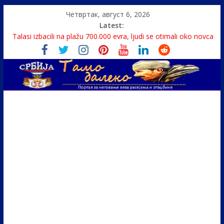
Четвртак, август 6, 2026
Latest:
Talasi izbacili na plažu 700.000 evra, ljudi se otimali oko novca
Srbin zaspao na Dunavu, reka ga odnela u Rumuniju
Politika i seks glavne teme srpskih medija
U Srbiji pola miliona migranata, 100 000 stranaca se zaposlilo
Monasi spasili dete sa litice visoke 15 metara