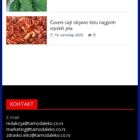
Čuveni sajt objavio listu najgorih
srpskih jela
0
16. октобар 2025.
КОНТАКТ
E-mail:
redakcija@tamodaleko.co.rs
marketing@tamodaleko.co.rs
zdravko.elez@tamodaleko.co.rs