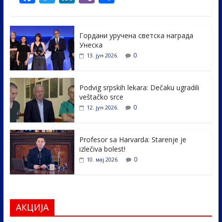
ac
w
n
b
h
e
itt
k
er
ar
Гордани уручена светска награда
b
er
e
e
Унеска
o
dI
0
13. јун 2026.
o
n
k
Podvig srpskih lekara: Dečaku ugradili
veštačko srce
0
12. јун 2026.
Profesor sa Harvarda: Starenje je
izlečiva bolest!
0
10. мај 2026.
АКЦИЈА