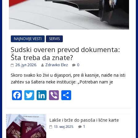
NAJNOVIJE VESTI
SERVIS
Sudski overen prevod dokumenta:
Šta treba da znate?
26. јул 2026.
Zdravko Elez
0
Skoro svako ko živi u dijaspori, pre ili kasnije, naiđe na isti
zahtev sa šaltera neke institucije: „Potreban nam je
F
T
Li
Vi
S
ac
w
n
b
h
e
itt
k
er
ar
Lakše i brže do pasoša i lične karte
b
er
e
e
1
13. мај 2025.
o
dI