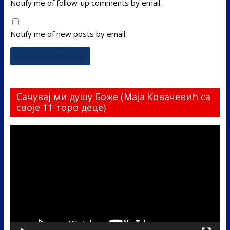
Notify me of follow-up comments by email.
Notify me of new posts by email.
Сачувај ми душу Боже (Маја Ковачевић са
своје 11-торо деце)
Прегледач
видео
записа