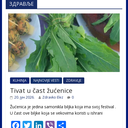
ЗДРАВЉЕ
KUHINJA
NAJNOVIJE VESTI
ZDRAVLJE
Tivat u čast žućenice
20. јун 2026.
Zdravko Elez
0
Žućenica je jedina samonikla biljka koja ima svoj festival .
U čast ovе biljke koja se vekovima koristi u ishrani
F
T
Li
Vi
S