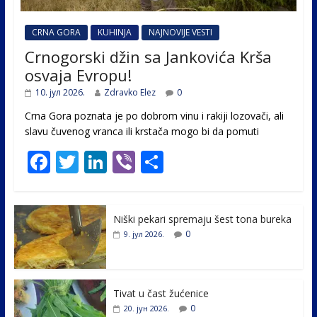
CRNA GORA
KUHINJA
NAJNOVIJE VESTI
Crnogorski džin sa Jankovića Krša
osvaja Evropu!
10. јул 2026.
Zdravko Elez
0
Crna Gora poznata je po dobrom vinu i rakiji lozovači, ali
slavu čuvenog vranca ili krstača mogo bi da pomuti
F
T
Li
Vi
S
ac
w
n
b
h
e
itt
k
er
ar
Niški pekari spremaju šest tona bureka
b
er
e
e
0
9. јул 2026.
o
dI
o
n
k
Tivat u čast žućenice
0
20. јун 2026.