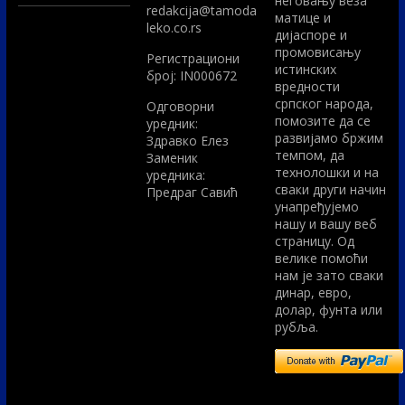
неговању веза
redakcija@tamoda
матице и
leko.co.rs
дијаспоре и
промовисању
Регистрациони
истинских
број: IN000672
вредности
српског народа,
Одговорни
помозите да се
уредник:
развијамо бржим
Здравко Елез
темпом, да
Заменик
технолошки и на
уредника:
сваки други начин
Предраг Савић
унапређујемо
нашу и вашу веб
страницу. Од
велике помоћи
нам је зато сваки
динар, евро,
долар, фунта или
рубља.