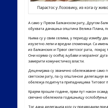
Парастос у Лозовику, из кога су живо
А само у Првом балканском рату, Другом балк
обухвата данашња општина Велика Плана, по
Њима су у свим селима, у периоду између два
изузетно лепи и вредни споменици. Са имен
из балканских и Првог светског рата, покра
Они којима су осећај љубави и моралног дуга
замерити комунистичкој власти.
Деценијама су званично обележаване само г
светском рату, па су општинске делегације в
обележја подигнута припадницима Титовог п
Крајем прошле године, први пут након осамд
свечано обележила годишњицу ослобођења у 
Тог дана делегација коју су предводили пр