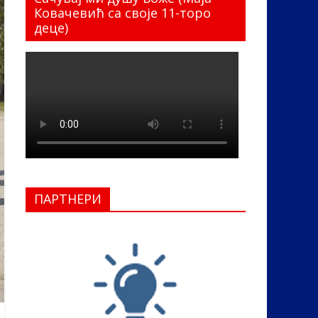
Ковачевић са своје 11-торо
деце)
ПАРТНЕРИ