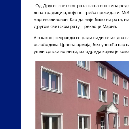
-Од Другог светског рата наша општина редо
лепа традиција, коју не треба прекидати. М
маргинализован. Као да није било ни рата, ни
Другом светском рату – рекао је Марић.
А о каквој неправди се ради види се из два 
ослободила Црвена армија, без учешћа парти
ушли српски војници, из одреда којим је ко