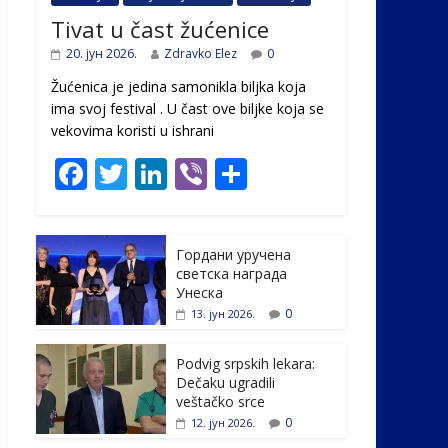
Tivat u čast žućenice
20. јун 2026.
Zdravko Elez
0
Žućenica je jedina samonikla biljka koja
ima svoj festival . U čast ovе biljke koja se
vekovima koristi u ishrani
F
T
Li
Vi
S
ac
w
n
b
h
e
itt
k
er
ar
Гордани уручена
b
er
e
e
светска награда
o
dI
Унеска
0
13. јун 2026.
o
n
k
Podvig srpskih lekara:
Dečaku ugradili
veštačko srce
0
12. јун 2026.