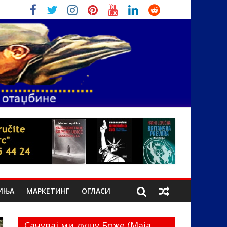
ИЊА
МАРКЕТИНГ
ОГЛАСИ
Сачувај ми душу Боже (Маја