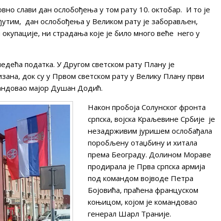
вно слави дан ослобођења у том рату 10. октобар. И то је
еђутим, дан ослобођења у Великом рату је заборављен,
 окупације, ни страдања које је било много веће него у
следећа податка. У Другом светском рату Плану је
зана, док су у Првом светском рату у Велику Плану први
мандовао мајор Душан Додић.
Након пробоја Солунског фронта
српска, војска Краљевине Србије је
незадрживим јуришем ослобађала
поробљену отаџбину и хитала
према Београду. Долином Мораве
продирала је Прва српска армија
под командом војводе Петра
Бојовића, праћена француском
коњицом, којом је командовао
генерал Шарл Траније.