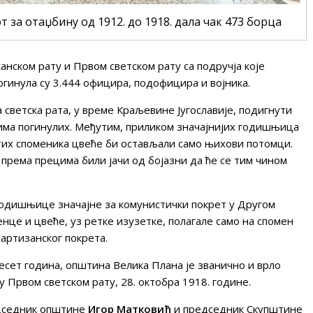
т за отаџбину од 1912. до 1918. дала чак 473 борца
анском рату и Првом светском рату са подручја које
гинула су 3.444 официра, подофицира и војника.
 светска рата, у време Краљевине Југославије, подигнути
има погинулих. Међутим, приликом значајнијих годишњица
ј тих споменика цвеће би остављали само њихови потомци.
 према прецима били јачи од бојазни да ће се тим чином
одишњице значајне за комунистички покрет у Другом
енце и цвеће, уз ретке изузетке, полагале само на спомен
артизанског покрета.
есет година, општина Велика Плана је званично и врло
Првом светском рату, 28. октобра 1918. године.
едседник општине
Игор Матковић
и председник Скупштине