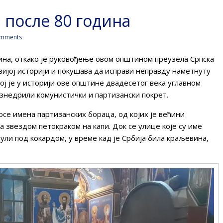
 после 80 година
mments
ина, откако је руковођење овом општином преузела Српска
вијој историји и покушава да исправи неправду наметнуту
јој је у историји ове општине двадесетог века углавном
знедрили комунистички и партизански покрет.
носе имена партизанских бораца, од којих је већини
а звездом петокраком на капи. Док се улице које су име
ули под кокардом, у време кад је Србија била краљевина,