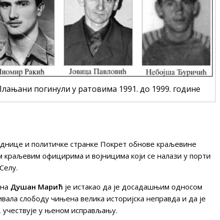
Плањани погинули у ратовима 1991. до 1999. године
еднице и политичке странке Покрет обнове краљевине
м краљевим официрима и војницима који се налази у порти
Селу.
ана
Душан Марић
је истакао да је досадашњим односом
ивала слободу чињена велика историјска неправда и да је
, учествује у њеном исправљању.