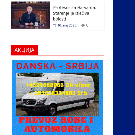
Profesor sa Harvarda:
Starenje je izlečiva
bolest!
0
10. мај 2026.
АКЦИЈА