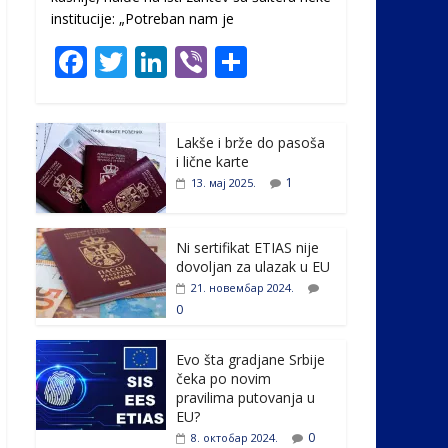
institucije: „Potreban nam je
F
T
Li
Vi
S
ac
w
n
b
h
e
itt
k
er
ar
Lakše i brže do pasoša
b
er
e
e
i lične karte
o
dI
1
13. мај 2025.
o
n
k
Ni sertifikat ETIAS nije
dovoljan za ulazak u EU
21. новембар 2024.
0
Evo šta gradjane Srbije
čeka po novim
pravilima putovanja u
EU?
0
8. октобар 2024.