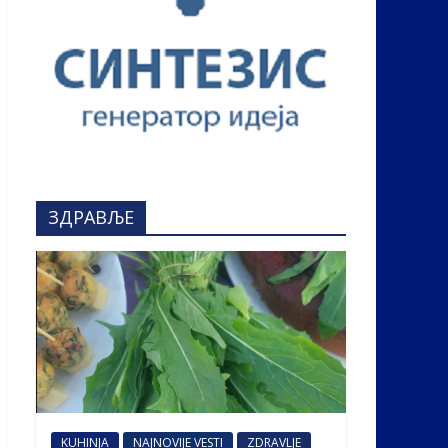
ЗДРАВЉЕ
KUHINJA
NAJNOVIJE VESTI
ZDRAVLJE