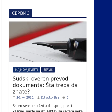
СЕРВИС
NAJNOVIJE VESTI
SERVIS
Sudski overen prevod
dokumenta: Šta treba da
znate?
26. јул 2026.
Zdravko Elez
0
Skoro svako ko živi u dijaspori, pre ili
kasnije, naiđe na isti zahtev sa šaltera neke