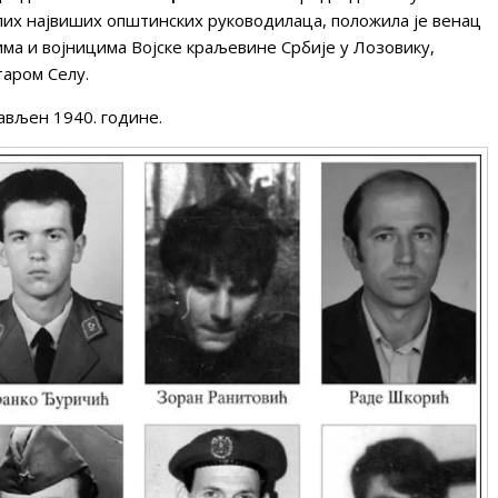
лих највиших општинских руководилаца, положила је венац
а и војницима Војске краљевине Србије у Лозовику,
аром Селу.
лављен 1940. године.