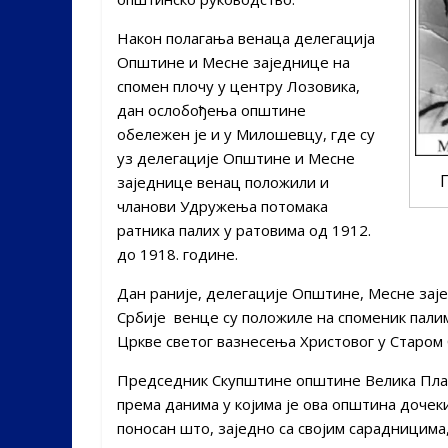
Након полагања венаца делегација
Општине и Месне заједнице на
спомен плочу у центру Лозовика,
дан ослобођења општине
обележен је и у Милошевцу, где су
уз делегације Општине и Месне
заједнице венац положили и
чланови Удружења потомака
ратника палих у ратовима од 1912.
до 1918. године.
Дан раније, делегације Општине, Месне зај
Србије венце су положиле на споменик пали
Цркве светог вазнесења Христовог у Старом 
Председник Скупштине општине Велика Пл
према данима у којима је ова општина дочек
поносан што, заједно са својим сарадницима