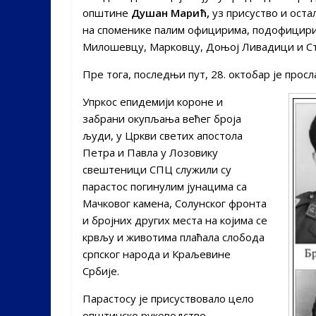
општине
Душан Марић,
уз присуство и оста
на споменике палим официрима, подофицирим
Милошевцу, Марковцу, Доњој Ливадици и Ст
Пре тога, последњи пут, 28. октобар је прос
Упркос епидемији короне и
забрани окупљања већег броја
људи, у Цркви светих апостола
Петра и Павла у Лозовику
свештеници СПЦ служили су
парастос погинулим јунацима са
Мачковог камена, Солунског фронта
и бројних других места на којима се
крвљу и животима плаћала слобода
српског народа и Краљевине
Србије.
Парастосу је присуствовало цело
општинско руководство.