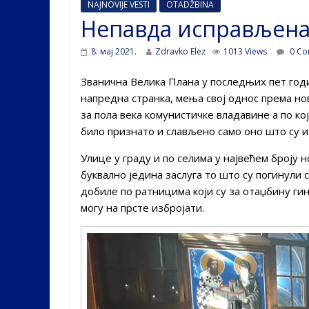
NAJNOVIJE VESTI
OTADŽBINA
Непавда исправљена
8. мај 2021.
Zdravko Elez
1013 Views
0 Co
Званична Велика Плана у последњих пет год
напредна странка, мења свој однос према но
за пола века комунистичке владавине а по ко
било признато и слављено само оно што су и
Улице у граду и по селима у највећем броју 
буквално једина заслуга то што су погинули с
добиле по ратницима који су за отаџбину гин
могу на прсте избројати.