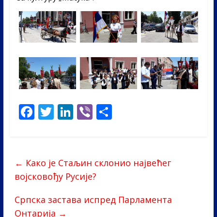
F
T
Li
Vi
S
ac
w
n
b
h
e
itt
k
er
ar
b
er
e
e
←
Како је Стаљин склонио највећег
o
dI
војсковођу Русије?
o
n
Српска застава испред Парламента
k
Онтарија
→