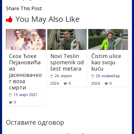
Share This Post:
You May Also Like
Скок Ђоке
Novi Teslin
Čistim ulice
Пејановића
spomenik od
kao svoju
из
šest metara
kuću
јасеновачко
26. април
29. новембар
г воза
2024.
0
2024.
0
смрти
13. март 2021.
0
Оставите одговор