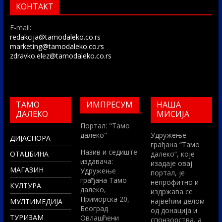
КОНТАКТ
E-mail:
redakcija@tamodaleko.co.rs
marketing@tamodaleko.co.rs
zdravko.elez@tamodaleko.co.rs
ТАМО
ИМПРЕСУМ
НАША
ДАЛЕКО
МИСИЈА
Портал: "Тамо
далеко"
Удружење
ДИЈАСПОРА
грађана “Тамо
Назив и седиште
ОТАЏБИНА
далеко”, које
издавача:
изадаје овај
МАГАЗИН
Удружење
портал, је
грађана Тамо
непрофитно и
КУЛТУРА
далеко,
издржава се
Приморска 20,
највећим делом
МУЛТИМЕДИЈА
Београд
од донација и
ТУРИЗАМ
Овлашћени
спонзорства, а