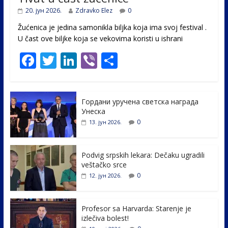
20. јун 2026.
Zdravko Elez
0
Žućenica je jedina samonikla biljka koja ima svoj festival .
U čast ovе biljke koja se vekovima koristi u ishrani
F
T
Li
Vi
S
ac
w
n
b
h
e
itt
k
er
ar
Гордани уручена светска награда
b
er
e
e
Унеска
o
dI
0
13. јун 2026.
o
n
k
Podvig srpskih lekara: Dečaku ugradili
veštačko srce
0
12. јун 2026.
Profesor sa Harvarda: Starenje je
izlečiva bolest!