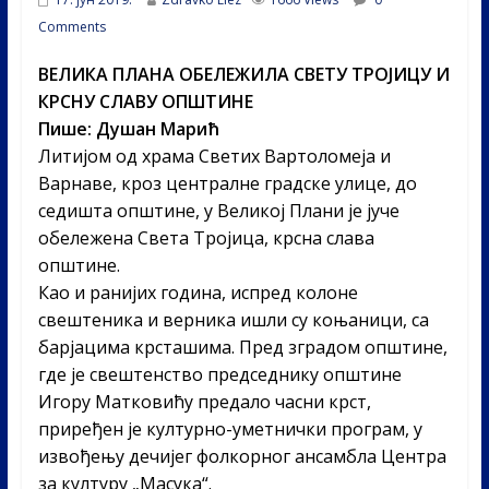
Comments
ВЕЛИКА ПЛАНА ОБЕЛЕЖИЛА СВЕТУ ТРОЈИЦУ И
КРСНУ СЛАВУ ОПШТИНЕ
Пише: Душан Марић
Литијом од храма Светих Вартоломеја и
Варнаве, кроз централне градске улице, до
седишта општине, у Великој Плани је јуче
обележена Света Тројица, крсна слава
општине.
Као и ранијих година, испред колоне
свештеника и верника ишли су коњаници, са
барјацима крсташима. Пред зградом општине,
где је свештенство председнику општине
Игору Матковићу предало часни крст,
приређен је културно-уметнички програм, у
извођењу дечијег фолкорног ансамбла Центра
за културу „Масука“.