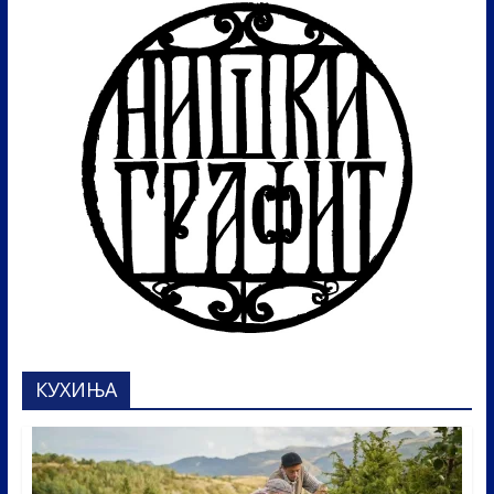
КУХИЊА