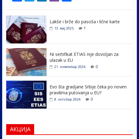
ac
w
n
b
h
e
itt
k
er
ar
Lakše i brže do pasoša i lične karte
b
er
e
e
1
13. мај 2025.
o
dI
o
n
k
Ni sertifikat ETIAS nije dovoljan za
ulazak u EU
0
21. новембар 2024.
Evo šta gradjane Srbije čeka po novim
pravilima putovanja u EU?
0
8. октобар 2024.
АКЦИЈА