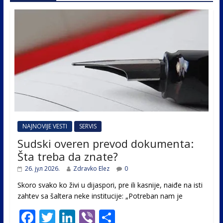
NAJNOVIJE VESTI
SERVIS
Sudski overen prevod dokumenta:
Šta treba da znate?
26. јул 2026.
Zdravko Elez
0
Skoro svako ko živi u dijaspori, pre ili kasnije, naiđe na isti
zahtev sa šaltera neke institucije: „Potreban nam je
F
T
Li
Vi
S