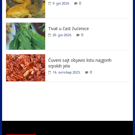
b
er
e
e
0
9. јул 2026.
o
dI
o
n
k
Tivat u čast žućenice
0
20. јун 2026.
Čuveni sajt objavio listu najgorih
srpskih jela
0
16. октобар 2025.