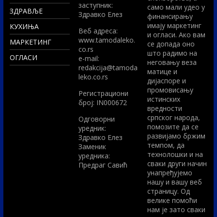
заступник:
само мали удео у
ЗДРАВЉЕ
Здравко Елез
финансирању
имају маркетинг
КУХИЊА
Вeб адреса:
и огласи. Ако вам
www.tamodaleko.
МАРКЕТИНГ
се допада оно
co.rs
што радимо на
ОГЛАСИ
e-mail:
неговању веза
redakcija@tamoda
матице и
leko.co.rs
дијаспоре и
промовисању
Регистрациони
истинских
број: IN000672
вредности
српског народа,
Одговорни
помозите да се
уредник:
развијамо бржим
Здравко Елез
темпом, да
Заменик
технолошки и на
уредника:
сваки други начин
Предраг Савић
унапређујемо
нашу и вашу веб
страницу. Од
велике помоћи
нам је зато сваки