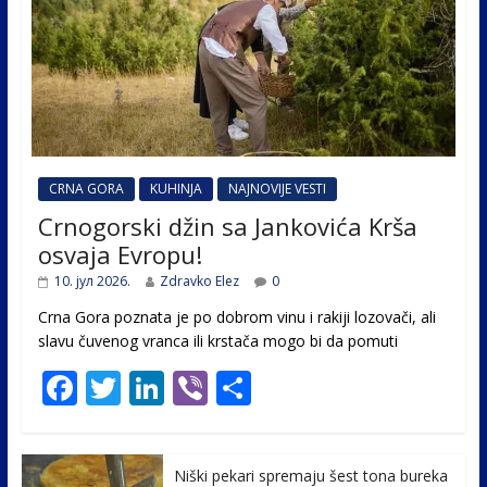
CRNA GORA
KUHINJA
NAJNOVIJE VESTI
Crnogorski džin sa Jankovića Krša
osvaja Evropu!
10. јул 2026.
Zdravko Elez
0
Crna Gora poznata je po dobrom vinu i rakiji lozovači, ali
slavu čuvenog vranca ili krstača mogo bi da pomuti
F
T
Li
Vi
S
ac
w
n
b
h
e
itt
k
er
ar
Niški pekari spremaju šest tona bureka