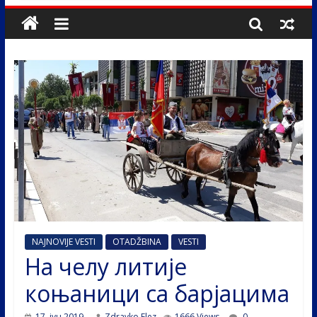
NAJNOVIJE VESTI
OTADŽBINA
VESTI
На челу литије
коњаници са барјацима
17. јун 2019.
Zdravko Elez
1666 Views
0