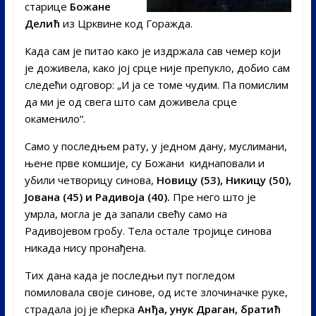
старице
Божане
Делић
из Црквине код Горажда.
Када сам је питао како је издржала сав чемер који
је доживела, како јој срце није препукло, добио сам
следећи одговор: „И ја се томе чудим. Па помислим
да ми је од свега што сам доживела срце
окаменило“.
Само у последњем рату, у једном дану, муслимани,
њене прве комшије, су Божани киднаповали и
убили четворицу синова,
Новицу (53), Никицу (50),
Јована (45) и Радивоја (40).
Пре него што је
умрла, могла је да запали свећу само на
Радивојевом гробу. Тела остале тројице синова
никада нису пронађена.
Тих дана када је последњи пут погледом
помиловала своје синове, од исте злочиначке руке,
страдала јој је кћерка
Анђа, унук Драган, братић