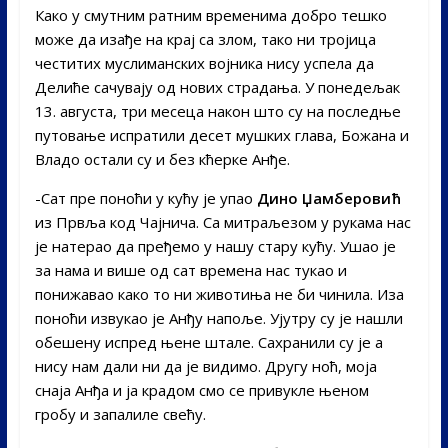
Како у смутним ратним временима добро тешко
може да изађе на крај са злом, тако ни тројица
честитих муслиманских војника нису успела да
Делиће сачувају од нових страдања. У понедељак
13. августа, три месеца након што су на последње
путовање испратили десет мушких глава, Божана и
Владо остали су и без кћерке Анђе.
-Сат пре поноћи у кућу је упао
Дино Џамберовић
из Првља код Чајнича. Са митраљезом у рукама нас
је натерао да пређемо у нашу стару кућу. Ушао је
за нама и више од сат времена нас тукао и
понижавао како то ни животиња не би чинила. Иза
поноћи извукао је Анђу напоље. Ујутру су је нашли
обешену испред њене штале. Сахранили су је а
нису нам дали ни да је видимо. Другу ноћ, моја
снаја Анђа и ја крадом смо се привукле њеном
гробу и запалиле свећу.