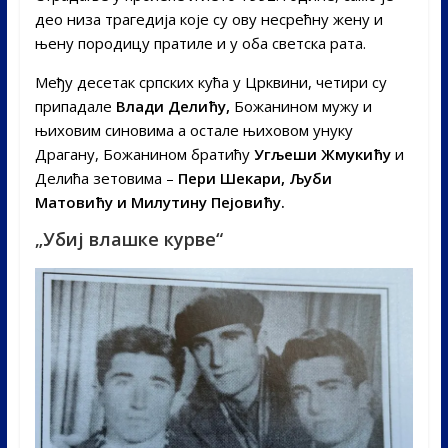
део низа трагедија које су ову несрећну жену и
њену породицу пратиле и у оба светска рата.
Међу десетак српских кућа у Црквини, четири су
припадале
Влади Делићу,
Божанином мужу и
њиховим синовима а остале њиховом унуку
Драгану, Божанином братићу
Угљеши Жмукићу
и
Делића зетовима –
Пери Шекари, Љуби
Матовићу и Милутину Пејовићу.
„Убиј влашке курве“