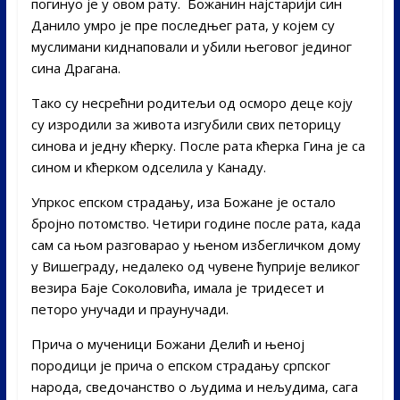
погинуо је у овом рату. Божанин најстарији син
Данило умро је пре последњег рата, у којем су
муслимани киднаповали и убили његовог јединог
сина Драгана.
Тако су несрећни родитељи од осморо деце коју
су изродили за живота изгубили свих петорицу
синова и једну кћерку. После рата кћерка Гина је са
сином и кћерком одселила у Канаду.
Упркос епском страдању, иза Божане је остало
бројно потомство. Четири године после рата, када
сам са њом разговарао у њеном избегличком дому
у Вишеграду, недалеко од чувене ћуприје великог
везира Баје Соколовића, имала је тридесет и
петоро унучади и праунучади.
Прича о мученици Божани Делић и њеној
породици је прича о епском страдању српског
народа, сведочанство о људима и нељудима, сага