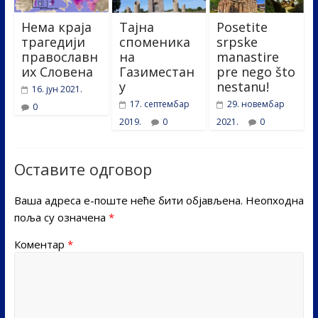
Нема краја
Тајна
Posetite
трагедији
споменика
srpske
православн
на
manastire
их Словена
Газиместан
pre nego što
у
nestanu!
16. јун 2021.
17. септембар
29. новембар
0
2019.
0
2021.
0
Оставите одговор
Ваша адреса е-поште неће бити објављена.
Неопходна
поља су означена
*
Коментар
*