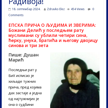
Радивоја!
18. септембар 2024.
Zdravko Elez
454 Views
0
Comments
ЕПСКА ПРИЧА О ЉУДИМА И ЗВЕРИМА:
Божани Делић у последњем рату
муслимани су ублили четири сина,
ћерку, унука, братића и његову двојицу
синова и три зета
Пише: Душан
Марић
Последњи рат у
БиХ исписао је
хиљаде тужних
прича, пред којима
дах застаје а једна
од најтужнијих је
она о судбини