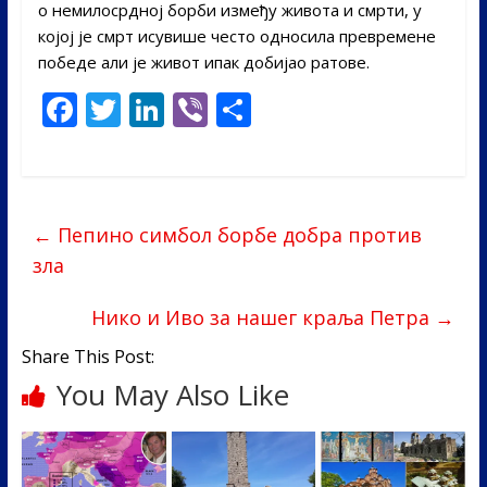
о немилосрдној борби између живота и смрти, у
којој је смрт исувише често односила превремене
победе али је живот ипак добијао ратове.
F
T
Li
Vi
S
ac
w
n
b
h
e
itt
k
er
ar
b
er
e
e
←
Пепино симбол борбе добра против
o
dI
зла
o
n
k
Нико и Иво за нашег краља Петра
→
Share This Post:
You May Also Like