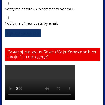
Notify me of follow-up comments by email.
Notify me of new posts by email.
Сачувај ми душу Боже (Маја Ковачевић са
своје 11-торо деце)