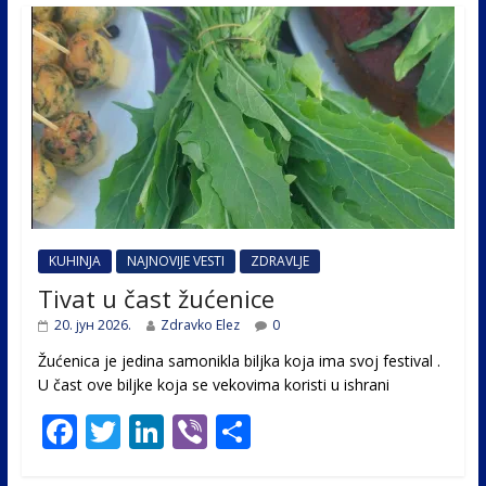
KUHINJA
NAJNOVIJE VESTI
ZDRAVLJE
Tivat u čast žućenice
20. јун 2026.
Zdravko Elez
0
Žućenica je jedina samonikla biljka koja ima svoj festival .
U čast ovе biljke koja se vekovima koristi u ishrani
F
T
Li
Vi
S
ac
w
n
b
h