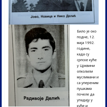
Било је око
подне, 12.
маја 1992.
године,
када су
српске куће
у Црквини
опколили
муслимани и
са упереним
пушкама
почеле да
упадају у
куће и