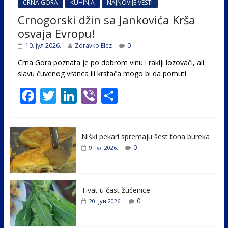
CRNA GORA
KUHINJA
NAJNOVIJE VESTI
Crnogorski džin sa Jankovića Krša
osvaja Evropu!
10. јул 2026.
Zdravko Elez
0
Crna Gora poznata je po dobrom vinu i rakiji lozovači, ali
slavu čuvenog vranca ili krstača mogo bi da pomuti
F
T
Li
Vi
S
ac
w
n
b
h
e
itt
k
er
ar
Niški pekari spremaju šest tona bureka
b
er
e
e
0
9. јул 2026.
o
dI
o
n
k
Tivat u čast žućenice
0
20. јун 2026.