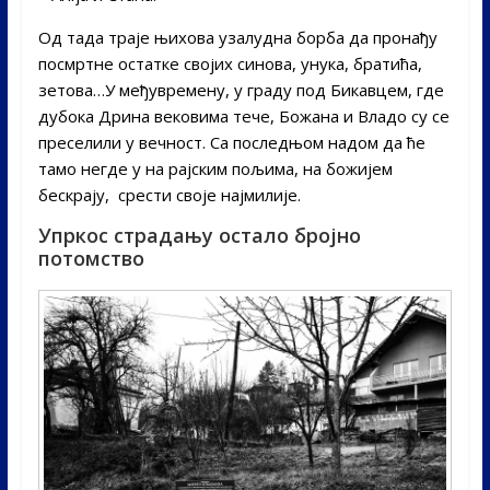
Од тада траје њихова узалудна борба да пронађу
посмртне остатке својих синова, унука, братића,
зетова…У међувремену, у граду под Бикавцем, где
дубока Дрина вековима тече, Божана и Владо су се
преселили у вечност. Са последњом надом да ће
тамо негде у на рајским пољима, на божијем
бескрају, срести своје најмилије.
Упркос страдању остало бројно
потомство