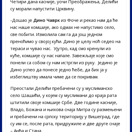
Четири дана касније, уочи Преображења, Делићи
су морали напустити Црквину.
-Дошао је
Дино Чаврк
из Фоче и рекао нам да ће
нас наше комшије, ако одмах не напустимо село,
све побити. Измолила сам га да још једном
преноћимо у својој кући. Дино је целу ноћ седео на
тераси и чувао нас. Ујутро, кад смо кренули из
куће, комшије су нас напале. Завежљаје које смо
понели са собом су нам истргли из руку. Једино је
Дино успео да понесе једно ћебе, да бих ја у
избеглиштву имала чиме да се покривам.
Преостали Делићи пребачени су у муслиманско
село Шашићи, у којем су муслимани до краја рата
штитили своје комшије Србе. Две године касније,
Владо, Божана и њихова снаја Митра су размењени
и пребачени на српску територију у Вишеград, где
су им се, после рата, придружиле и две друге снаје
– Анђа и Стана.