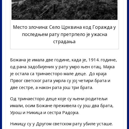
Место злочина: Село Црквина код Горажда у
последњем рату претрпело је ужасна
страдања
Божана је имала две године, када је, 1914. године,
од рана задобијених у рату умро њен отац. Мајка
је остала са тринаесторо мале деце. До краја
Првог светског рата умрла су јој четири брата и
две сестре, а након рата још три брата.
Од тринаесторо деце које су њени родитељи
имали, осим Божане преживела су још два брата,
Урош и Никица и сестра Радојка.
Никицу су у Другом светском рату убиле усташе.