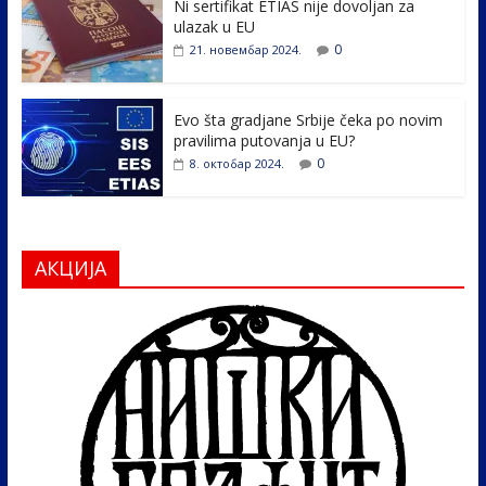
k
Ni sertifikat ETIAS nije dovoljan za
ulazak u EU
0
21. новембар 2024.
Evo šta gradjane Srbije čeka po novim
pravilima putovanja u EU?
0
8. октобар 2024.
АКЦИЈА