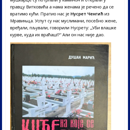
правцу Витковића а нама женама је речено да се
вратимо кући. Пратио нас је
Нусрет Ченгић
из
Мравињца. Успут су нас муслимани, посебно жене,
вређали, пљували, говорили Нусрету: „Уби влашке
курве, куда их враћаш!?“ Али он нас није дао.