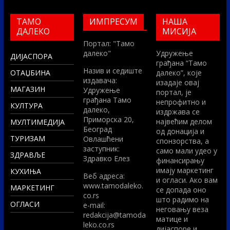
ТАМО
ИМПРЕСУМ
НАША
ДАЛЕКО
МИСИЈА
Портал: "Тамо
далеко"
Удружење
ДИЈАСПОРА
грађана “Тамо
Назив и седиште
ОТАЏБИНА
далеко”, које
издавача:
изадаје овај
МАГАЗИН
Удружење
портал, је
грађана Тамо
непрофитно и
КУЛТУРА
далеко,
издржава се
Приморска 20,
највећим делом
МУЛТИМЕДИЈА
Београд
од донација и
ТУРИЗАМ
Овлашћени
спонзорства, а
заступник:
само мали удео у
ЗДРАВЉЕ
Здравко Елез
финансирању
имају маркетинг
КУХИЊА
Вeб адреса:
и огласи. Ако вам
www.tamodaleko.
МАРКЕТИНГ
се допада оно
co.rs
што радимо на
ОГЛАСИ
e-mail:
неговању веза
redakcija@tamoda
матице и
leko.co.rs
дијаспоре и