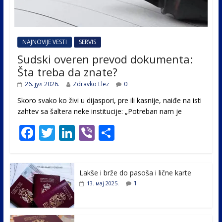
NAJNOVIJE VESTI
SERVIS
Sudski overen prevod dokumenta:
Šta treba da znate?
26. јул 2026.
Zdravko Elez
0
Skoro svako ko živi u dijaspori, pre ili kasnije, naiđe na isti
zahtev sa šaltera neke institucije: „Potreban nam je
F
T
Li
Vi
S
ac
w
n
b
h
e
itt
k
er
ar
Lakše i brže do pasoša i lične karte
b
er
e
e
1
13. мај 2025.
o
dI
o
n