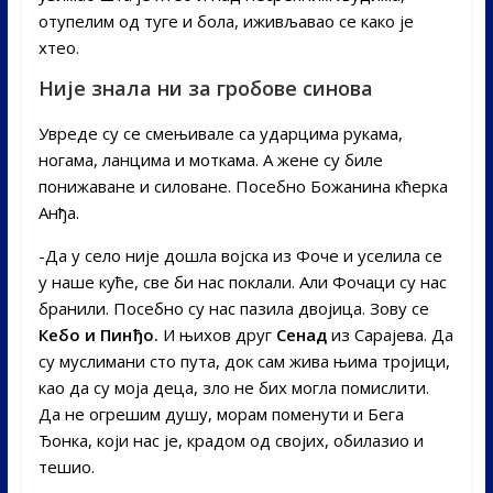
отупелим од туге и бола, иживљавао се како је
хтео.
Није знала ни за гробове синова
Увреде су се смењивале са ударцима рукама,
ногама, ланцима и моткама. А жене су биле
понижаване и силоване. Посебно Божанина кћерка
Анђа.
-Да у село није дошла војска из Фоче и уселила се
у наше куће, све би нас поклали. Али Фочаци су нас
бранили. Посебно су нас пазила двојица. Зову се
Кебо и Пинђо.
И њихов друг
Сенад
из Сарајева. Да
су муслимани сто пута, док сам жива њима тројици,
као да су моја деца, зло не бих могла помислити.
Да не огрешим душу, морам поменути и Бега
Ђонка, који нас је, крадом од својих, обилазио и
тешио.