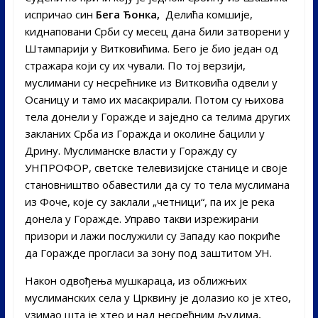
испричао син
Бега Ђонка,
Делића комшије,
киднаповани Срби су месец дана били затворени у
Штампарији у Витковићима. Бего је био један од
стражара који су их чували. По тој верзији,
муслимани су несрећнике из Витковића одвели у
Осаницу и тамо их масакрирали. Потом су њихова
тела донели у Горажде и заједно са телима других
закланих Срба из Горажда и околине бацили у
Дрину. Муслиманске власти у Горажду су
УНПРОФОР, светске телевизијске станице и своје
становништво обавестили да су то тела муслимана
из Фоче, које су заклали „четници“, па их је река
донела у Горажде. Управо такви изрежирани
призори и лажи послужили су Западу као покриће
да Горажде прогласи за зону под заштитом УН.
Након одвођења мушкараца, из оближњих
муслиманских села у Црквину је долазио ко је хтео,
узимао шта је хтео и над несрећним људима,