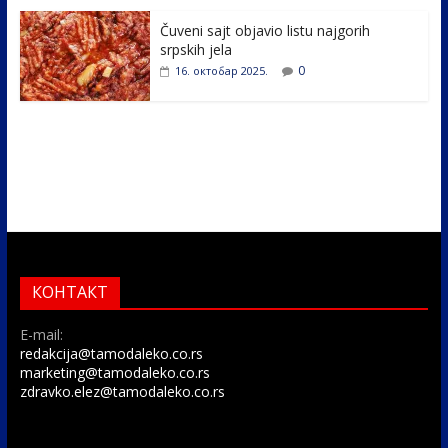
Čuveni sajt objavio listu najgorih
srpskih jela
0
16. октобар 2025.
КОНТАКТ
E-mail:
redakcija@tamodaleko.co.rs
marketing@tamodaleko.co.rs
zdravko.elez@tamodaleko.co.rs