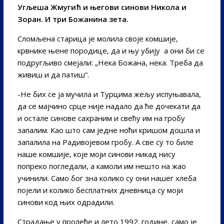
Угљеша Жмугић и његови синови Никола и
Зоран. И три Божанина зета.
Сломљена старица је молила своје комшије,
крвнике њене породице, да и њу убију а они би се
подругљиво смејали: „Нека Божана, нека. Треба да
живиш и да патиш“.
-Не бих се ја мучила и Турцима жељу испуњавала,
да се мајчино срце није надало да ће дочекати да
и остале синове сахраним и свећу им на гробу
запалим. Као што сам једне ноћи кришом дошла и
запалила на Радивојевом гробу. А све су то биле
наше комшије, које моји синови никад нису
попреко погледали, а камоли им нешто на жао
учинили. Само бог зна колико су они нашег хлеба
појели и колико бесплатних дневница су моји
синови код њих одрадили.
Страдање у пролеће и лето 1992. године, само је