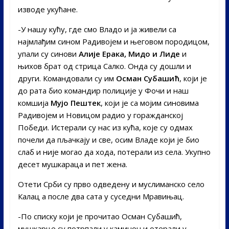
изводе укућане.
-У нашу кућу, где смо Владо и ја живели са
најмлађим сином Радивојем и његовом породицом,
упали су синови
Алије Ерака, Мидо и Лиде
и
њихов брат од стрица Салко. Онда су дошли и
други. Командовали су им
Осман Субашић
, који је
до рата био командир полиције у Фочи и наш
комшија
Мујо Пештек
, који је са мојим синовима
Радивојем и Новицом радио у горажданској
Победи. Истерали су нас из кућа, које су одмах
почели да пљачкају и све, осим Владе који је био
слаб и није могао да хода, потерали из села. Укупно
десет мушкараца и пет жена.
Отети Срби су прво одведену и муслиманско село
Калац а после два сата у суседни Мравињац.
-По списку који је прочитао Осман Субашић,
мушкарце су потрпали у каминон и отерали у