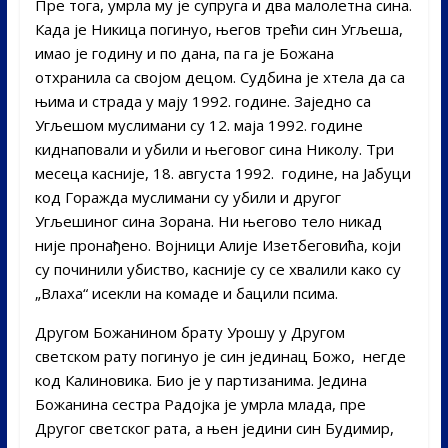
Пре тога, умрла му је супруга и два малолетна сина.
Када је Никица погинуо, његов трећи син Угљеша,
имао је годину и по дана, па га је Божана
отхранила са својом децом. Судбина је хтела да са
њима и страда у мају 1992. године. Заједно са
Угљешом муслимани су 12. маја 1992. године
киднаповали и убили и његовог сина Николу. Три
месеца касније, 18. августа 1992. године, на Јабуци
код Горажда муслимани су убили и другог
Угљешиног сина Зорана. Ни његово тело никад
није пронађено. Војници Алије Изетбеговића, који
су починили убиство, касније су се хвалили како су
„Влаха“ исекли на комаде и бацили псима.
Другом Божанином брату Урошу у Другом
светском рату погинуо је син јединац Божо, негде
код Калиновика. Био је у партизанима. Једина
Божанина сестра Радојка је умрла млада, пре
Другог светског рата, а њен једини син Будимир,