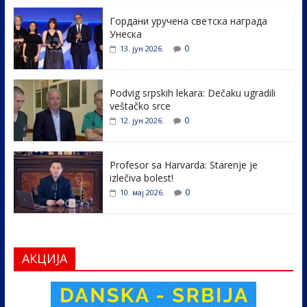
e
itt
k
er
ar
Гордани уручена светска награда
b
er
e
e
Унеска
o
dI
0
13. јун 2026.
o
n
k
Podvig srpskih lekara: Dečaku ugradili
veštačko srce
0
12. јун 2026.
Profesor sa Harvarda: Starenje je
izlečiva bolest!
0
10. мај 2026.
АКЦИЈА