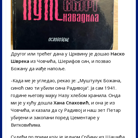
Другог или трећег дана у Црквину је дошао
Наско
Шврека
из Човчића, Шерифов син, и позвао
Божану да иађе напоље.
-Када ме је угледао, рекао је: „Муштулук Божана,
синоћ смо ти убили сина Радивоја“. Ја сам 1941.
године његову мајку Назу хлебом хранила. Онда
ми је у кућу дошла
Хана Спаховић
, и она је из
Човчића, и казала да су Радивој и наш зет Петар
убијени и закопани поред Цементаре у
Витковићима.
Судећи по причи коју је једном Србину из Шашића