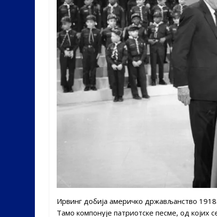
Ирвинг добија америчко држављанство 1918. г
Тамо компонује патриотске песме, од којих с