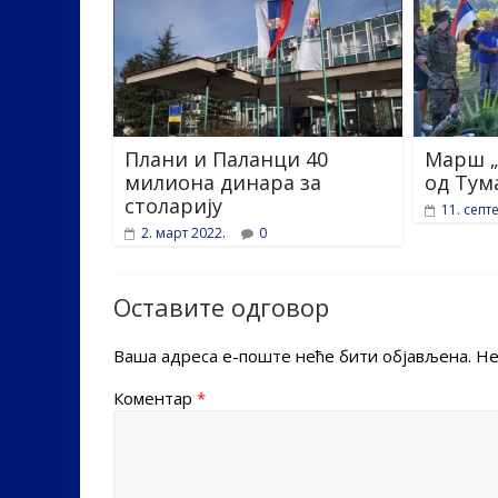
Плани и Паланци 40
Марш „
милиона динара за
од Тум
столарију
11. септ
2. март 2022.
0
Оставите одговор
Ваша адреса е-поште неће бити објављена.
Не
Коментар
*