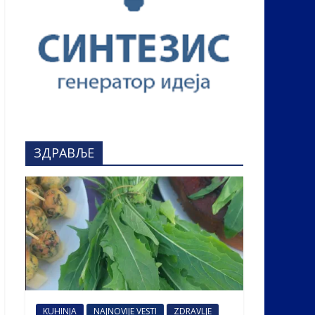
ЗДРАВЉЕ
KUHINJA
NAJNOVIJE VESTI
ZDRAVLJE