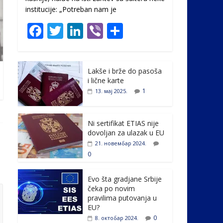
institucije: „Potreban nam je
F
T
Li
Vi
S
ac
w
n
b
h
e
itt
k
er
ar
Lakše i brže do pasoša
b
er
e
e
i lične karte
o
dI
1
13. мај 2025.
o
n
k
Ni sertifikat ETIAS nije
dovoljan za ulazak u EU
21. новембар 2024.
0
Evo šta gradjane Srbije
čeka po novim
pravilima putovanja u
EU?
0
8. октобар 2024.