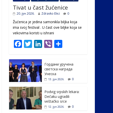
Tivat u čast žućenice
20. јун 2026.
Zdravko Elez
0
Žućenica je jedina samonikla biljka koja
ima svoj festival . U čast ovе biljke koja se
vekovima koristi u ishrani
F
T
Li
Vi
S
ac
w
n
b
h
e
itt
k
er
ar
Гордани уручена
b
er
e
e
светска награда
o
dI
Унеска
0
13. јун 2026.
o
n
k
Podvig srpskih lekara:
Dečaku ugradili
veštačko srce
0
12. јун 2026.