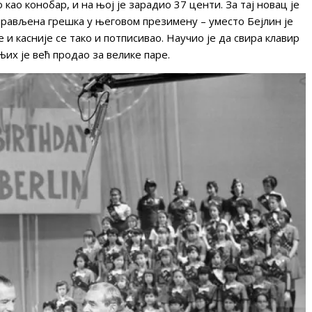
 као конобар, и на њој је зарадио 37 центи. За тај новац је
аправљена грешка у његовом презимену – уместо Бејлин је
 и касније се тако и потписивао. Научио је да свира клавир
Њих је већ продао за велике паре.