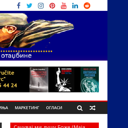
ИЊА
МАРКЕТИНГ
ОГЛАСИ
Сачувај ми душу Боже (Маја