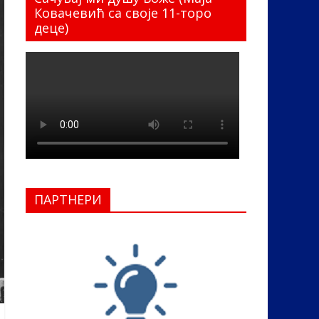
Ковачевић са своје 11-торо
деце)
ПАРТНЕРИ