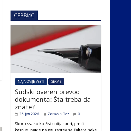
СЕРВИС
NAJNOVIJE VESTI
SERVIS
Sudski overen prevod
dokumenta: Šta treba da
znate?
26. јул 2026.
Zdravko Elez
0
Skoro svako ko živi u dijaspori, pre ili
kasnije, naiđe na isti zahtev sa šaltera neke