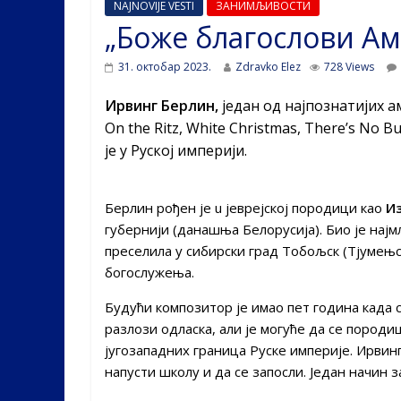
NAJNOVIJE VESTI
ЗАНИМЉИВОСТИ
„Боже благослови Ам
31. октобар 2023.
Zdravko Elez
728 Views
Ирвинг Берлин,
jедан од најпознатијих а
On the Ritz, White Christmas, There’s No 
је у Руској империји.
Берлин рођен је u јеврејској породици као
И
губернији (данашња Белорусија). Био је нај
преселила у сибирски град Тобољск (Тјумењск
богослужења.
Будући композитор је имао пет година када 
разлози одласка, али је могуће да се породиц
југозападних граница Руске империје. Ирвинг
напусти школу и да се запосли. Један начин 