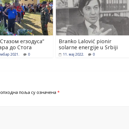
Стазом егзодуса“
Branko Lalović pionir
ара до Стога
solarne energije u Srbiji
ембар 2021.
0
11. мај 2022.
0
опходна поља су означена
*