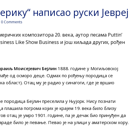
ерику“ написао руски Јевреј
0 Comments
меричких композитора 20. века, аутор песама Puttin’
Business Like Show Business и још хиљада других, рођен
зраиљ Моисејевич Бејлин
1888. године у Могиљовској
млађе од осморо деце. Одмах по рођењу породица се
а област). Отац му је радио у синагоги, где је вршио
се породица Бејлин преселила у Њујорк. Нису познати
а плашила погрома којих је крајем 19. века било близу
ов отац је умро 1901. године, па је дечак био принуђен да
зараде било је певање. Певао је на улици у аматерском хору.