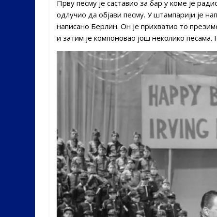
Прву песму је саставио за бар у коме је радио
одлучио да објави песму. У штампарији је н
написано Берлин. Он је прихватио то презиме
и затим је компоновао још неколико песама. 