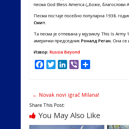
песма God Bless America („Боже, благослови А
Песма постаје посебно популарна 1938. годи
Смит.
Та песма је отпевана у мјузиклу This Is Army 
амерички председник
Роналд Реган.
Она се 
Извор:
Russia Beyond
F
T
Li
Vi
S
ac
w
n
b
h
e
itt
k
er
ar
b
er
e
e
←
Novak novi igrač Milana!
o
dI
Share This Post:
o
n
You May Also Like
k