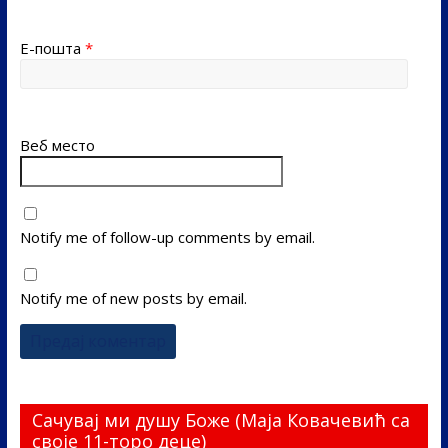
Е-пошта
*
Веб место
Notify me of follow-up comments by email.
Notify me of new posts by email.
Сачувај ми душу Боже (Маја Ковачевић са
своје 11-торо деце)