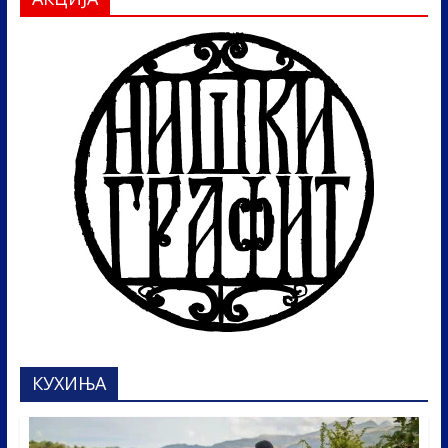
КУХИЊА