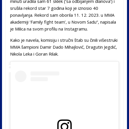
minuti uradila sam 61 sklek (‘sa odbijanjem dlanova’) i
srušila rekord star 7 godina koji je iznosio 40
ponavljanja. Rekord sam oborila 11. 12. 2023. u MMA
akademiji ‘Family fight team’, u Novom Sadu“, napisala
je Milica na svom profilu na Instagramu.
Kako je navela, komisiju i stručni štab su činili višestruki
MMA šampioni Damir Dado Mihajlović, Dragutin Jegdić,
Nikola Leka i Goran Rilak.