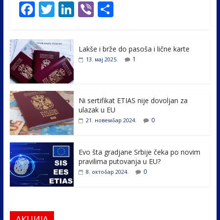
F
T
Li
Vi
S
ac
w
n
b
h
e
itt
k
er
ar
Lakše i brže do pasoša i lične karte
b
er
e
e
1
13. мај 2025.
o
dI
o
n
k
Ni sertifikat ETIAS nije dovoljan za
ulazak u EU
0
21. новембар 2024.
Evo šta gradjane Srbije čeka po novim
pravilima putovanja u EU?
0
8. октобар 2024.
АКЦИЈА