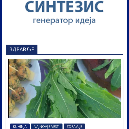
ЗДРАВЉЕ
KUHINJA
NAJNOVIJE VESTI
ZDRAVLJE