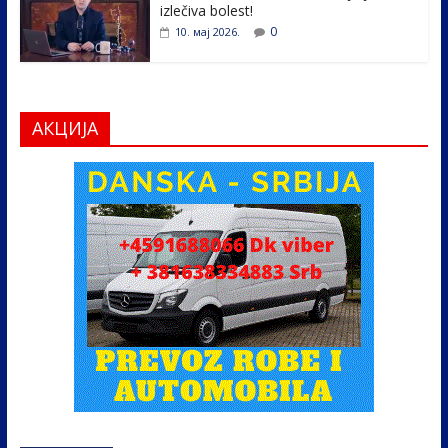
izlečiva bolest!
0
10. мај 2026.
АКЦИЈА