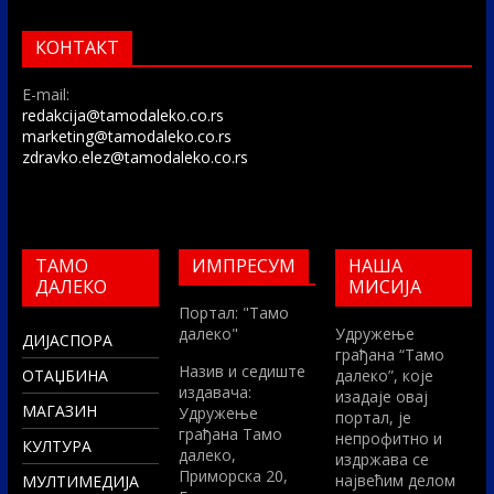
КОНТАКТ
E-mail:
redakcija@tamodaleko.co.rs
marketing@tamodaleko.co.rs
zdravko.elez@tamodaleko.co.rs
ТАМО
ИМПРЕСУМ
НАША
ДАЛЕКО
МИСИЈА
Портал: "Тамо
далеко"
Удружење
ДИЈАСПОРА
грађана “Тамо
Назив и седиште
ОТАЏБИНА
далеко”, које
издавача:
изадаје овај
МАГАЗИН
Удружење
портал, је
грађана Тамо
непрофитно и
КУЛТУРА
далеко,
издржава се
Приморска 20,
највећим делом
МУЛТИМЕДИЈА