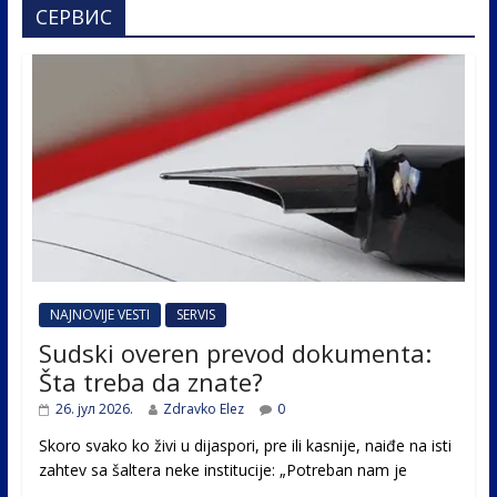
СЕРВИС
NAJNOVIJE VESTI
SERVIS
Sudski overen prevod dokumenta:
Šta treba da znate?
26. јул 2026.
Zdravko Elez
0
Skoro svako ko živi u dijaspori, pre ili kasnije, naiđe na isti
zahtev sa šaltera neke institucije: „Potreban nam je