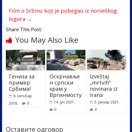
o
dI
o
n
Film o Srbinu koji je pobegao iz norveškog
logora
→
k
Share This Post:
You May Also Like
Гениза за
Оскрнавље
Izveštaj
пример
н српски
„mrtvih“
Србима!
храм у
novinara iz
Вргинмосту
Irana
6. октобар
14. јун 2021.
5. јануар 2021.
2018.
0
0
0
Оставите одговор