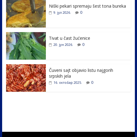
e
itt
k
er
ar
Niški pekari spremaju šest tona bureka
b
er
e
e
0
9. јул 2026.
o
dI
o
n
k
Tivat u čast žućenice
0
20. јун 2026.
Čuveni sajt objavio listu najgorih
srpskih jela
0
16. октобар 2025.