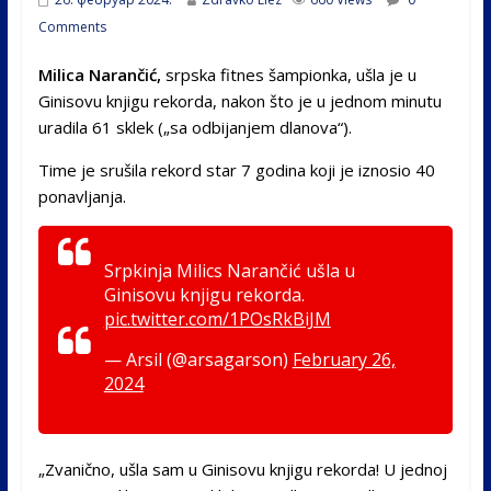
Comments
Milica Narančić,
srpska fitnes šampionka, ušla je u
Ginisovu knjigu rekorda, nakon što je u jednom minutu
uradila 61 sklek („sa odbijanjem dlanova“).
Time je srušila rekord star 7 godina koji je iznosio 40
ponavljanja.
Srpkinja Milics Narančić ušla u
Ginisovu knjigu rekorda.
pic.twitter.com/1POsRkBiJM
— Arsil (@arsagarson)
February 26,
2024
„Zvanično, ušla sam u Ginisovu knjigu rekorda! U jednoj