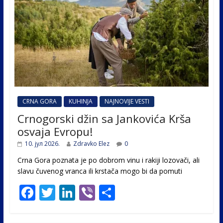
CRNA GORA
KUHINJA
NAJNOVIJE VESTI
Crnogorski džin sa Jankovića Krša
osvaja Evropu!
10. јул 2026.
Zdravko Elez
0
Crna Gora poznata je po dobrom vinu i rakiji lozovači, ali
slavu čuvenog vranca ili krstača mogo bi da pomuti
F
T
Li
Vi
S
ac
w
n
b
h