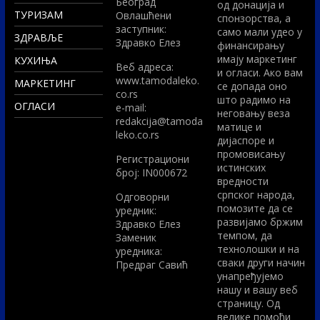
Београд
од донација и
ТУРИЗАМ
Овлашћени
спонзорства, а
заступник:
само мали удео у
ЗДРАВЉЕ
Здравко Елез
финансирању
имају маркетинг
КУХИЊА
Вeб адреса:
и огласи. Ако вам
www.tamodaleko.
МАРКЕТИНГ
се допада оно
co.rs
што радимо на
ОГЛАСИ
e-mail:
неговању веза
redakcija@tamoda
матице и
leko.co.rs
дијаспоре и
промовисању
Регистрациони
истинских
број: IN000672
вредности
српског народа,
Одговорни
помозите да се
уредник:
развијамо бржим
Здравко Елез
темпом, да
Заменик
технолошки и на
уредника:
сваки други начин
Предраг Савић
унапређујемо
нашу и вашу веб
страницу. Од
велике помоћи