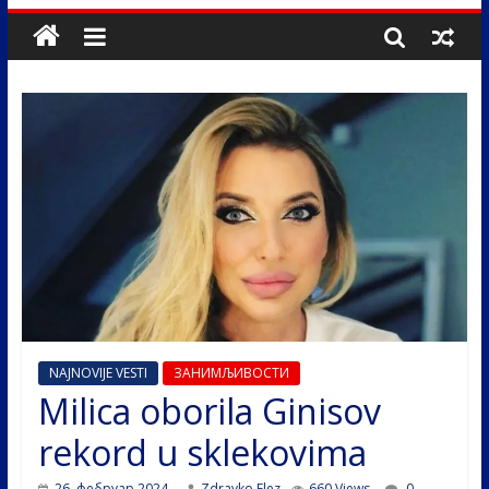
NAJNOVIJE VESTI
ЗАНИМЉИВОСТИ
Milica oborila Ginisov
rekord u sklekovima
26. фебруар 2024.
Zdravko Elez
660 Views
0