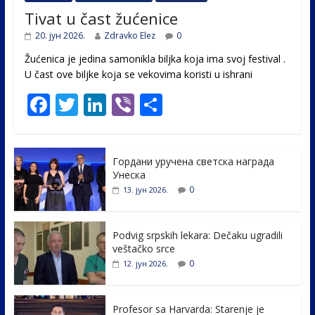
Tivat u čast žućenice
20. јун 2026.
Zdravko Elez
0
Žućenica je jedina samonikla biljka koja ima svoj festival .
U čast ovе biljke koja se vekovima koristi u ishrani
F
T
Li
Vi
S
ac
w
n
b
h
e
itt
k
er
ar
Гордани уручена светска награда
b
er
e
e
Унеска
o
dI
0
13. јун 2026.
o
n
k
Podvig srpskih lekara: Dečaku ugradili
veštačko srce
0
12. јун 2026.
Profesor sa Harvarda: Starenje je