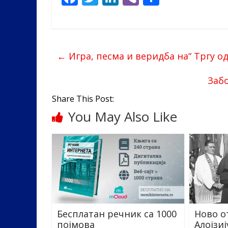
ac
w
n
b
h
e
itt
k
er
ar
b
er
e
e
←
Игра, песма и веридба на“ Тргу о
o
dI
o
n
Заб
k
Share This Post:
You May Also Like
Бесплатан речник са 1000
Ново о
појмова
Алојзи