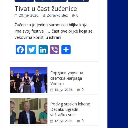
Tivat u čast žućenice
20. јун 2026.
Zdravko Elez
0
Žućenica je jedina samonikla biljka koja
ima svoj festival . U čast ovе biljke koja se
vekovima koristi u ishrani
F
T
Li
Vi
S
ac
w
n
b
h
e
itt
k
er
ar
Гордани уручена
b
er
e
e
светска награда
o
dI
Унеска
0
13. јун 2026.
o
n
k
Podvig srpskih lekara:
Dečaku ugradili
veštačko srce
0
12. јун 2026.