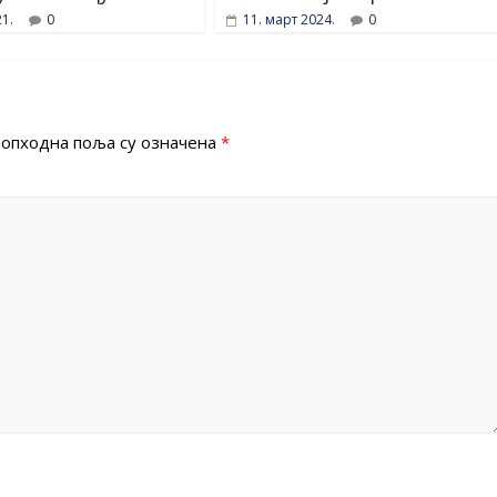
21.
0
11. март 2024.
0
опходна поља су означена
*