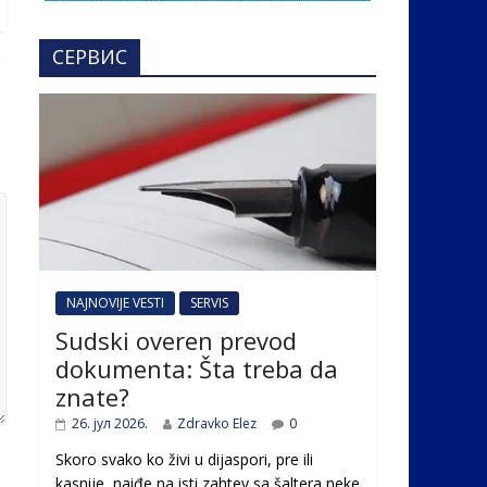
СЕРВИС
NAJNOVIJE VESTI
SERVIS
Sudski overen prevod
dokumenta: Šta treba da
znate?
26. јул 2026.
Zdravko Elez
0
Skoro svako ko živi u dijaspori, pre ili
kasnije, naiđe na isti zahtev sa šaltera neke