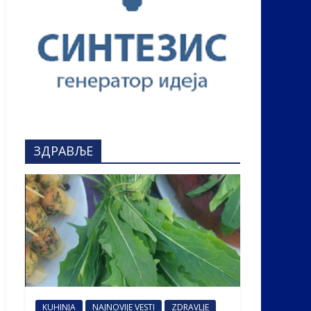
ЗДРАВЉЕ
KUHINJA
NAJNOVIJE VESTI
ZDRAVLJE