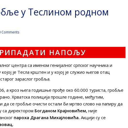
обље у Теслином родном
 Comments
лног центра са именом генијалног српског научника и
којој је Тесла крштен и у којој је служио његов отац
старог зараслог гробља.
6, а кроз њега годишње прође око 60.000 туриста, гробље
ирано. Хрватска полиција прошле године, међутим,
и да се гробље очисти остали би мртво слово на папиру да
лу са директором
Богданом Крајновићем,
није
љанског
пароха Драгана Михајловића.
Акцији су се
аовац.