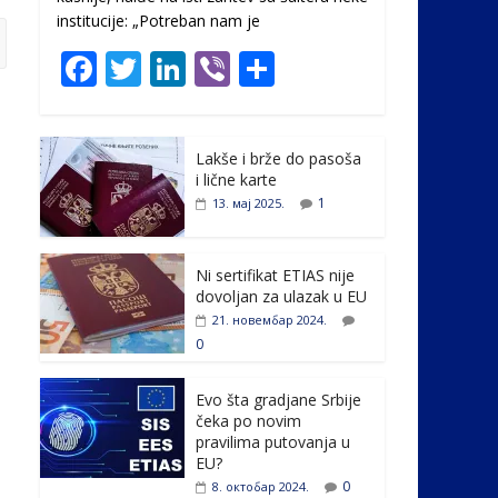
institucije: „Potreban nam je
F
T
Li
Vi
S
ac
w
n
b
h
e
itt
k
er
ar
Lakše i brže do pasoša
b
er
e
e
i lične karte
o
dI
1
13. мај 2025.
o
n
k
Ni sertifikat ETIAS nije
dovoljan za ulazak u EU
21. новембар 2024.
0
Evo šta gradjane Srbije
čeka po novim
pravilima putovanja u
EU?
0
8. октобар 2024.