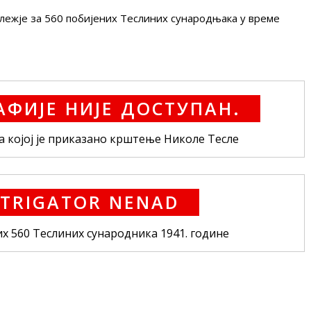
ележје за 560 побијених Теслиних сународњака у време
а којој је приказано крштење Николе Тесле
х 560 Теслиних сународника 1941. године