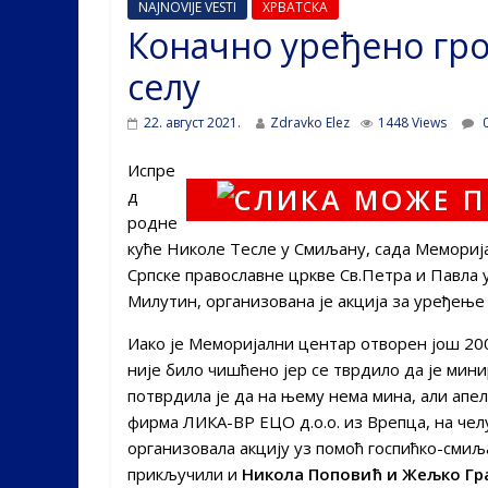
NAJNOVIJE VESTI
ХРВАТСКА
Коначно уређено гр
селу
22. август 2021.
Zdravko Elez
1448 Views
0
Испре
д
родне
куће Николе Тесле у Смиљану, сада Меморија
Српске православне цркве Св.Петра и Павла у 
Милутин, организована је акција за уређење 
Иако је Меморијални центар отворен још 200
није било чишћено јер се тврдило да је мин
потврдила је да на њему нема мина, али апел
фирма ЛИКА-ВР ЕЦО д.о.о. из Врепца, на че
организовала акцију уз помоћ госпићко-сми
прикључили и
Никола Поповић и Жељко Гр