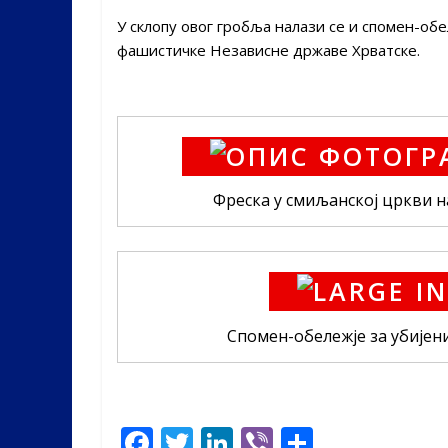
У склопу овог гробља налази се и спомен-об
фашистичке Независне државе Хрватске.
Фреска у смиљанској цркви н
Спомен-обележје за убијени
F
T
Li
Vi
S