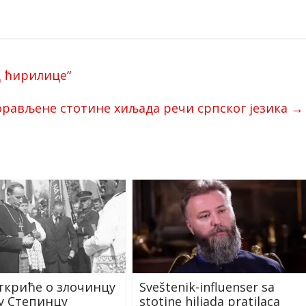
д ћирилице“
орављене стотине хиљада речи српског језика
→
ткриће о злочинцу
Sveštenik-influenser sa
ју Степинцу
stotine hiljada pratilaca