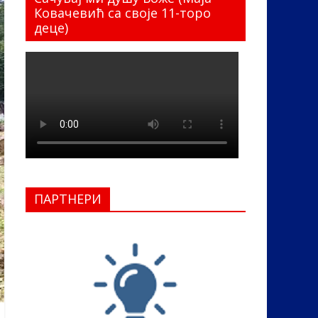
Ковачевић са своје 11-торо
деце)
ПАРТНЕРИ