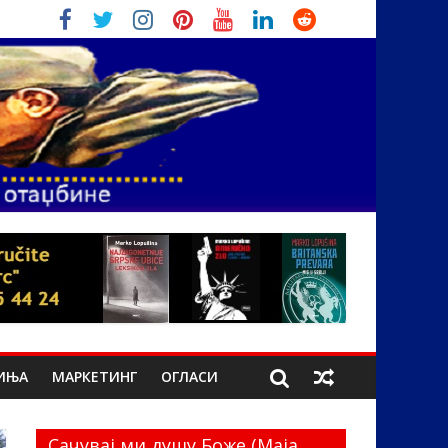
ИЊА
МАРКЕТИНГ
ОГЛАСИ
Сачувај ми душу Боже (Маја