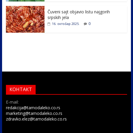
Čuveni sajt objavio listu najgorih
srpskih jela
0
16. октобар 2025.
КОНТАКТ
E-mail:
redakcija@tamodaleko.co.rs
marketing@tamodaleko.co.rs
zdravko.elez@tamodaleko.co.rs