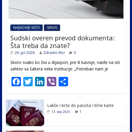
NAJNOVIJE VESTI
SERVIS
Sudski overen prevod dokumenta:
Šta treba da znate?
26. јул 2026.
Zdravko Elez
0
Skoro svako ko živi u dijaspori, pre ili kasnije, naiđe na isti
zahtev sa šaltera neke institucije: „Potreban nam je
F
T
Li
Vi
S
ac
w
n
b
h
e
itt
k
er
ar
Lakše i brže do pasoša i lične karte
b
er
e
e
1
13. мај 2025.
o
dI
o
n