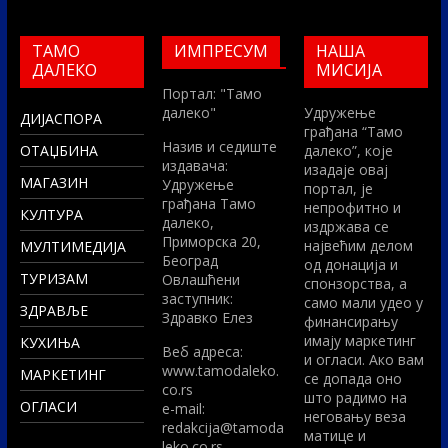
ТАМО
ИМПРЕСУМ
НАША
ДАЛЕКО
МИСИЈА
Портал: "Тамо
далеко"
Удружење
ДИЈАСПОРА
грађана “Тамо
Назив и седиште
ОТАЏБИНА
далеко”, које
издавача:
изадаје овај
МАГАЗИН
Удружење
портал, је
грађана Тамо
непрофитно и
КУЛТУРА
далеко,
издржава се
Приморска 20,
највећим делом
МУЛТИМЕДИЈА
Београд
од донација и
ТУРИЗАМ
Овлашћени
спонзорства, а
заступник:
само мали удео у
ЗДРАВЉЕ
Здравко Елез
финансирању
имају маркетинг
КУХИЊА
Вeб адреса:
и огласи. Ако вам
www.tamodaleko.
МАРКЕТИНГ
се допада оно
co.rs
што радимо на
ОГЛАСИ
e-mail:
неговању веза
redakcija@tamoda
матице и
leko.co.rs