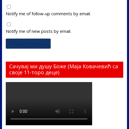
Notify me of follow-up comments by email.
Notify me of new posts by email.
Сачувај ми душу Боже (Маја Ковачевић са
своје 11-торо деце)