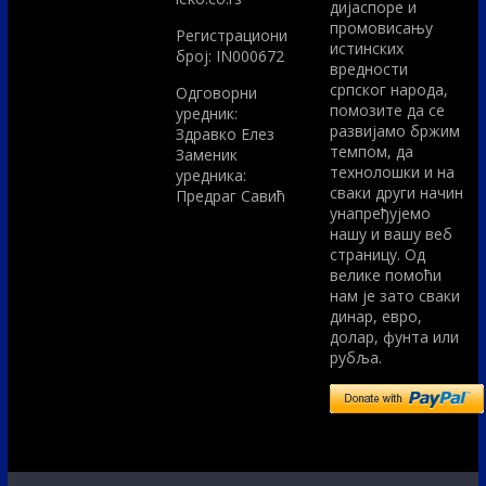
дијаспоре и
промовисању
Регистрациони
истинских
број: IN000672
вредности
српског народа,
Одговорни
помозите да се
уредник:
развијамо бржим
Здравко Елез
темпом, да
Заменик
технолошки и на
уредника:
сваки други начин
Предраг Савић
унапређујемо
нашу и вашу веб
страницу. Од
велике помоћи
нам је зато сваки
динар, евро,
долар, фунта или
рубља.