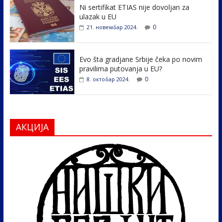
k
Ni sertifikat ETIAS nije dovoljan za
ulazak u EU
0
21. новембар 2024.
Evo šta gradjane Srbije čeka po novim
pravilima putovanja u EU?
0
8. октобар 2024.
АКЦИЈА