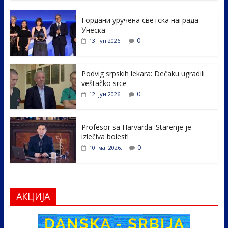
e
itt
k
er
ar
Гордани уручена светска награда
b
er
e
e
Унеска
o
dI
0
13. јун 2026.
o
n
k
Podvig srpskih lekara: Dečaku ugradili
veštačko srce
0
12. јун 2026.
Profesor sa Harvarda: Starenje je
izlečiva bolest!
0
10. мај 2026.
АКЦИЈА