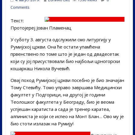
Comments
Текст:
Протојереј Јован Пламенац
У суботу 3. августа одслужили смо литургију у
Румијској цркви. Она ће остати упамћена
првенствено по томе што је један од двадесетак
који су јој присуствовали био најбољи црногорски
кошаркаш Никола Вучевић.
Овај поход Румијској цркви посебно је био значајан
Тому Стевићу. Томо управо завршава Медицински
факултет у Подгорици, на другој је години
Теолошког факултета у Београду, био је веома
успјешан каратиста а сада је тренер каратеа,
алпиниста је који се испео на Монт Блан… Ово му је
био стоти излазак на Румију!