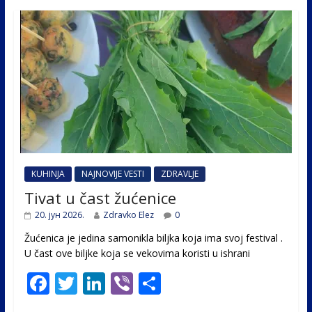
KUHINJA
NAJNOVIJE VESTI
ZDRAVLJE
Tivat u čast žućenice
20. јун 2026.
Zdravko Elez
0
Žućenica je jedina samonikla biljka koja ima svoj festival .
U čast ovе biljke koja se vekovima koristi u ishrani
F
T
Li
Vi
S
ac
w
n
b
h