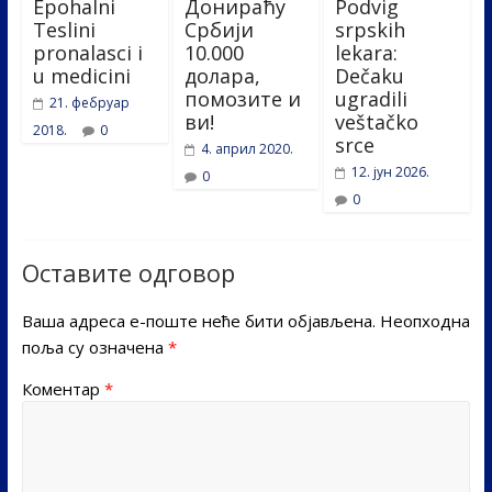
Epohalni
Донираћу
Podvig
Teslini
Србији
srpskih
pronalasci i
10.000
lekara:
u medicini
долара,
Dečaku
помозите и
ugradili
21. фебруар
ви!
veštačko
2018.
0
srce
4. април 2020.
12. јун 2026.
0
0
Оставите одговор
Ваша адреса е-поште неће бити објављена.
Неопходна
поља су означена
*
Коментар
*