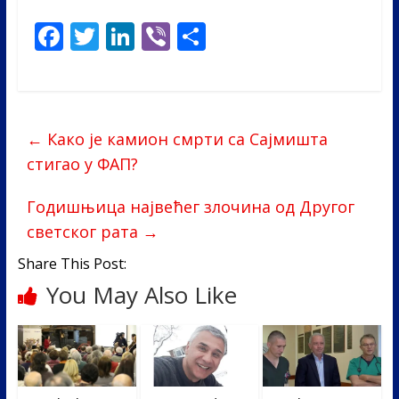
F
T
Li
Vi
S
ac
w
n
b
h
e
itt
k
er
ar
b
er
e
e
←
Како је камион смрти са Сајмишта
o
dI
стигао у ФАП?
o
n
k
Годишњица највећег злочина од Другог
светског рата
→
Share This Post:
You May Also Like