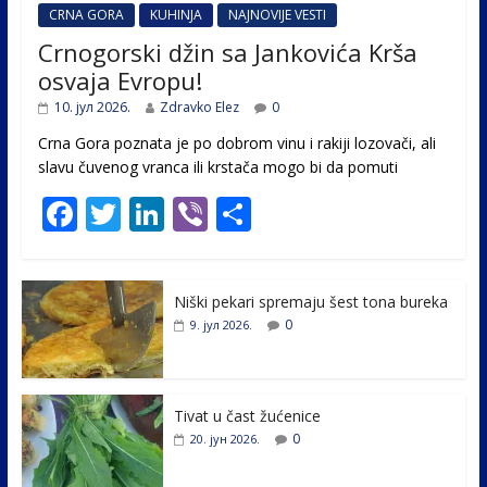
CRNA GORA
KUHINJA
NAJNOVIJE VESTI
Crnogorski džin sa Jankovića Krša
osvaja Evropu!
10. јул 2026.
Zdravko Elez
0
Crna Gora poznata je po dobrom vinu i rakiji lozovači, ali
slavu čuvenog vranca ili krstača mogo bi da pomuti
F
T
Li
Vi
S
ac
w
n
b
h
e
itt
k
er
ar
Niški pekari spremaju šest tona bureka
b
er
e
e
0
9. јул 2026.
o
dI
o
n
k
Tivat u čast žućenice
0
20. јун 2026.