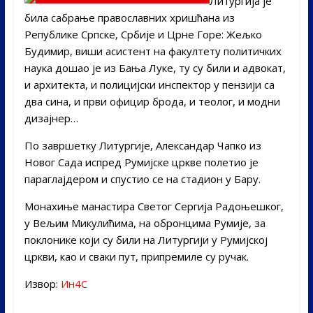
Литургија је
била сабрање православних хришћана из
Републике Српске, Србије и Црне Горе: Жељко
Будимир, виши асистент на факултету политичких
наука дошао је из Бања Луке, ту су били и адвокат,
и архитекта, и полицијски инспектор у пензији са
два сина, и први официр брода, и теолог, и модни
дизајнер…
По завршетку Литургије, Александар Чапко из
Новог Сада испред Румијске цркве полетио је
параглајдером и спустио се на стадион у Бару.
Монахиње манастира Светог Сергија Радоњешког,
у Вељим Микулићима, на обронцима Румије, за
поклонике који су били на Литургији у Румијској
цркви, као и сваки пут, припремиле су ручак.
Извор:
Ин4С