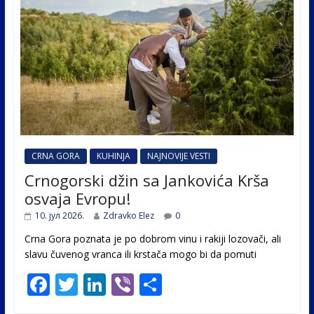
CRNA GORA
KUHINJA
NAJNOVIJE VESTI
Crnogorski džin sa Jankovića Krša
osvaja Evropu!
10. јул 2026.
Zdravko Elez
0
Crna Gora poznata je po dobrom vinu i rakiji lozovači, ali
slavu čuvenog vranca ili krstača mogo bi da pomuti
F
T
Li
Vi
S
ac
w
n
b
h