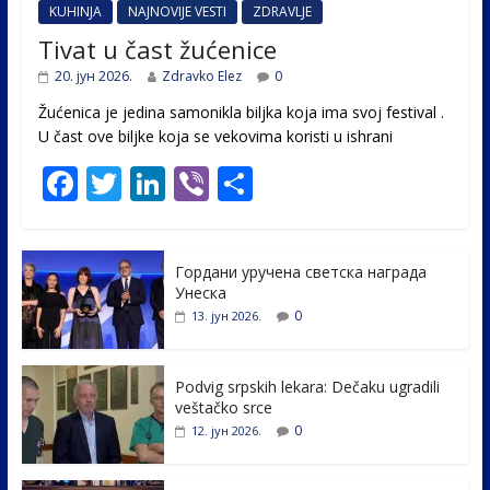
KUHINJA
NAJNOVIJE VESTI
ZDRAVLJE
Tivat u čast žućenice
20. јун 2026.
Zdravko Elez
0
Žućenica je jedina samonikla biljka koja ima svoj festival .
U čast ovе biljke koja se vekovima koristi u ishrani
F
T
Li
Vi
S
ac
w
n
b
h
e
itt
k
er
ar
Гордани уручена светска награда
b
er
e
e
Унеска
o
dI
0
13. јун 2026.
o
n
k
Podvig srpskih lekara: Dečaku ugradili
veštačko srce
0
12. јун 2026.