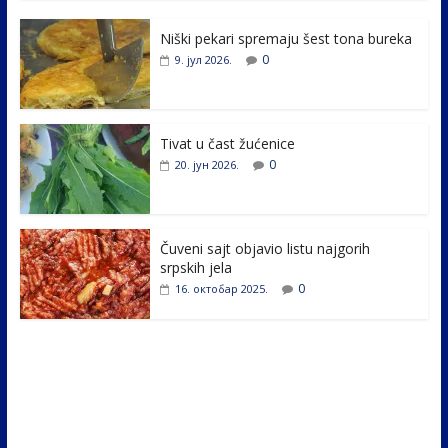
e
itt
k
er
ar
Niški pekari spremaju šest tona bureka
b
er
e
e
0
9. јул 2026.
o
dI
o
n
k
Tivat u čast žućenice
0
20. јун 2026.
Čuveni sajt objavio listu najgorih
srpskih jela
0
16. октобар 2025.