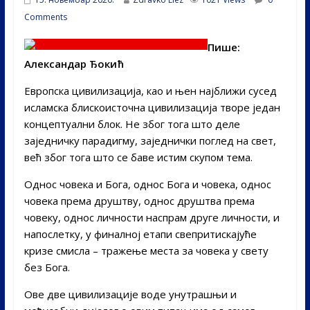
Comments
Пише:
Александар Ђокић
Европска цивилизација, као и њен најближи сусед
исламска блискоисточна цивилизација творе један
концептуални блок. Не због тога што деле
заједничку парадигму, заједнички поглед на свет,
већ због тога што се баве истим скупом тема.
Однос човека и Бога, однос Бога и човека, однос
човека према друштву, однос друштва према
човеку, однос личности наспрам друге личности, и
напослетку, у финалној етапи свепритискајуће
кризе смисла – тражење места за човека у свету
без Бога.
Ове две цивилизације воде унутрашњи и