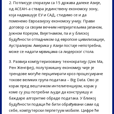
2. Потписује споразум са 15 држава далеке Азије,
од АСЕАН-а ствара јединствену економску зону,
која надмашује ЕУ и САД, стидимо се и да
поменемо Евроазијску економску унију. Прави
договор са својим вечним непријатељима Јапаном,
Јужном Корејом, Вијетнамом, па и у блиској
будућности отпадником од европске цивилизације,
Аустралијом. Америка у Азији постаје непотребна,
може се надати мрвицама са лидерског стола.
3. Развија компјутеризовану технократију (Џек Ма,
Рен Женгфеј), полутржишну економију чије је
трендове могуће перципирати кроз процесуиране
токове великих група података – Big Data. Ово је
корак пред вештачком интелигенцијом, корак у
коме су још потребни људи да конструишу и
баждаре алгоритме обраде података. У ближој
будућности подаци ће бити обрађивани сами од
себе, компјутерски перпетуум мобиле. Цифре ће