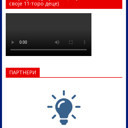
своје 11-торо деце)
ПАРТНЕРИ