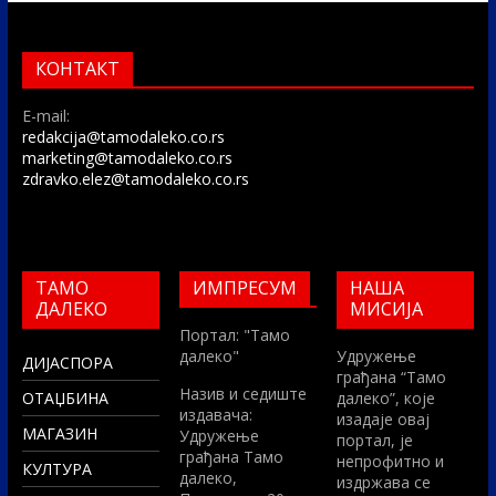
КОНТАКТ
E-mail:
redakcija@tamodaleko.co.rs
marketing@tamodaleko.co.rs
zdravko.elez@tamodaleko.co.rs
ТАМО
ИМПРЕСУМ
НАША
ДАЛЕКО
МИСИЈА
Портал: "Тамо
далеко"
Удружење
ДИЈАСПОРА
грађана “Тамо
Назив и седиште
ОТАЏБИНА
далеко”, које
издавача:
изадаје овај
МАГАЗИН
Удружење
портал, је
грађана Тамо
непрофитно и
КУЛТУРА
далеко,
издржава се