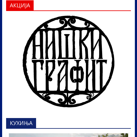
АКЦИЈА
КУХИЊА