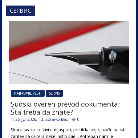
СЕРВИС
NAJNOVIJE VESTI
SERVIS
Sudski overen prevod dokumenta:
Šta treba da znate?
26. јул 2026.
Zdravko Elez
0
Skoro svako ko živi u dijaspori, pre ili kasnije, naiđe na isti
zahtev sa šaltera neke institucije: „Potreban nam je