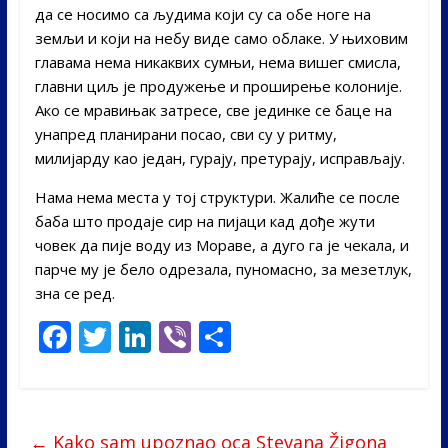
да се носимо са људима који су са обе ноге на
земљи и који на небу виде само облаке. У њиховим
главама нема никаквих сумњи, нема вишег смисла,
главни циљ је продужење и проширење колоније.
Ако се мравињак затресе, све јединке се баце на
унапред планирани посао, сви су у ритму,
милијарду као један, гурају, претурају, исправљају.
Нама нема места у тој структури. Жалиће се после
баба што продаје сир на пијаци кад дође жути
човек да пије воду из Мораве, а дуго га је чекала, и
парче му је бело одрезала, пуномасно, за мезетлук,
зна се ред.
F
T
Li
Vi
S
ac
w
n
b
h
e
itt
k
er
ar
b
er
e
e
←
Kako sam upoznao oca Stevana Žigona