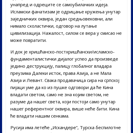
унапред и одреците се самоубилачких идеја.
Исламски фанатизам је одрицање кружења унутар
заједничких оквира, један средњовековни, али
нимало схоластички, одговор на лутање
цивилизација. Нажалост, силом се вера у смисао не
може повратити.
И док је хришћанско-постхришћански/исламско-
фундаменталистички дијалог успео да произведе
једино деструкцију, палицу глобалног владара
преузима Далеки исток, права Азија, а не Мала
Азија и Левант. Свака продавачица сира на српској
пијаци уме да ко из пушке одговори да ће Кина
владати светом, само не зна којим светом, не
разуме да нашег света, који постоји само унутар
нашег референтног оквира, више неће бити. Кина
ће владати нашим сенкама.
Русија има летеће „Искандере“, Турска беспилотне