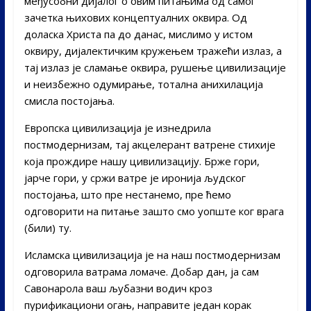
међусобни дијалог о овим питањима од самог
зачетка њихових концептуалних оквира. Од
доласка Христа па до данас, мислимо у истом
оквиру, дијалектичким кружењем тражећи излаз, а
тај излаз је сламање оквира, рушење цивилизације
и неизбежно одумирање, тотална анихилација
смисла постојања.
Европска цивилизација је изнедрила
постмодернизам, тај акцелерант ватрене стихије
која прождире нашу цивилизацију. Брже гори,
јарче гори, у сржи ватре је иронија људског
постојања, што пре нестанемо, пре ћемо
одговорити на питање зашто смо уопште ког врага
(били) ту.
Исламска цивилизација је на наш постмодернизам
одговорила ватрама ломаче. Добар дан, ја сам
Савонарола ваш љубазни водич кроз
пурификациони огањ, направите један корак