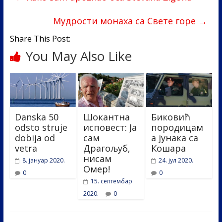
o
dI
o
n
Мудрости монаха са Свете горе
→
k
Share This Post:
You May Also Like
Danska 50
Шокантна
Биковић
odsto struje
исповест: Ја
породицам
dobija od
сам
а јунака са
vetra
Драгољуб,
Кошара
нисам
8. јануар 2020.
24. јул 2020.
Омер!
0
0
15. септембар
2020.
0