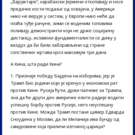
„Барјактаре“, карабахски Јермени откопавају и носе
предачке кости подаље од освајача, у Америци
нико не верује у систем, у Европи нико неће да
плаћа туђе рачуне, зими се воденим топовима
поливају демонстранти који не држе социјалну
дистанцу, исламски фундаменталисти се дижу у
ваздух да би били заборављени од стране
сопствених жртава кроз максимум три дана.
А Кина, шта ради Кина?
1. Признаје победу Бајдена на изборима, јер је
Трамп био једини који је кренуо у економски рат
против Кине. Русија ћути, држи палчеве за Трампа,
зна да ће други део америчке елите радије водити
успешну борбу против Русије, него неуспешну
против Кине. Можда Трамп постане цимер Едварда
Сноудена у Москви, да ли Меланија има бунду од
самуровине која приличи изгнаној царици?