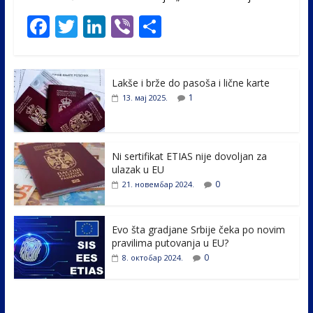
F
T
Li
Vi
S
ac
w
n
b
h
e
itt
k
er
ar
Lakše i brže do pasoša i lične karte
b
er
e
e
1
13. мај 2025.
o
dI
o
n
k
Ni sertifikat ETIAS nije dovoljan za
ulazak u EU
0
21. новембар 2024.
Evo šta gradjane Srbije čeka po novim
pravilima putovanja u EU?
0
8. октобар 2024.