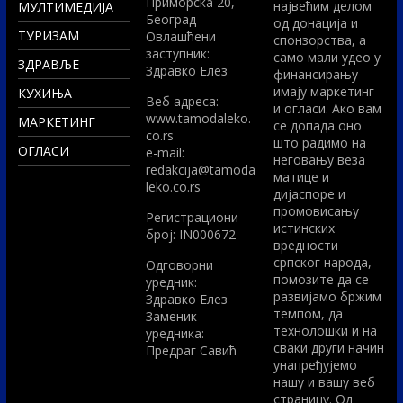
Приморска 20,
највећим делом
МУЛТИМЕДИЈА
Београд
од донација и
ТУРИЗАМ
Овлашћени
спонзорства, а
заступник:
само мали удео у
ЗДРАВЉЕ
Здравко Елез
финансирању
имају маркетинг
КУХИЊА
Вeб адреса:
и огласи. Ако вам
www.tamodaleko.
МАРКЕТИНГ
се допада оно
co.rs
што радимо на
ОГЛАСИ
e-mail:
неговању веза
redakcija@tamoda
матице и
leko.co.rs
дијаспоре и
промовисању
Регистрациони
истинских
број: IN000672
вредности
српског народа,
Одговорни
помозите да се
уредник:
развијамо бржим
Здравко Елез
темпом, да
Заменик
технолошки и на
уредника:
сваки други начин
Предраг Савић
унапређујемо
нашу и вашу веб
страницу. Од