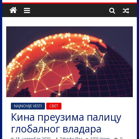
NAJNOVIJE VESTI
СВЕТ
Кина преузима палицу
глобалног владара
15. новембар 2020.
Zdravko Elez
1021 Views
0