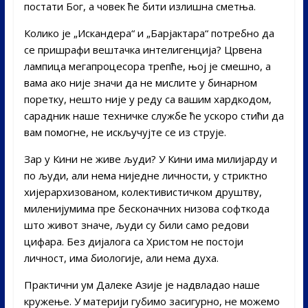
постати Бог, а човек ће бити излишна сметња.
Колико је „Искандера“ и „Барјактара“ потребно да
се пришрафи вештачка интелигенција? Црвена
лампица мегапроцесора трепће, њој је смешно, а
вама ако није значи да не мислите у бинарном
поретку, нешто није у реду са вашим хардкодом,
сарадник наше техничке службе ће ускоро стићи да
вам помогне, не искључујте се из струје.
Зар у Кини не живе људи? У Кини има милијарду и
по људи, али нема ниједне личности, у стриктно
хијерархизованом, колективистичком друштву,
миленијумима пре бесконачних низова софткода
што живот значе, људи су били само редови
цифара. Без дијалога са Христом не постоји
личност, има биологије, али нема духа.
Практични ум Далеке Азије је надвладао наше
кружење. У материји губимо засигурно, не можемо